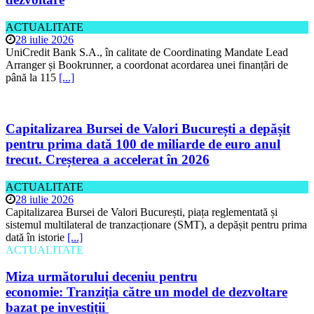
ACTUALITATE
28 iulie 2026
UniCredit Bank S.A., în calitate de Coordinating Mandate Lead
Arranger și Bookrunner, a coordonat acordarea unei finanțări de
până la 115
[...]
Capitalizarea Bursei de Valori București a depășit
pentru prima dată 100 de miliarde de euro anul
trecut. Creșterea a accelerat în 2026
ACTUALITATE
28 iulie 2026
Capitalizarea Bursei de Valori București, piața reglementată și
sistemul multilateral de tranzacționare (SMT), a depășit pentru prima
dată în istorie
[...]
ACTUALITATE
Miza următorului deceniu pentru
economie: Tranziția către un model de dezvoltare
bazat pe investiții