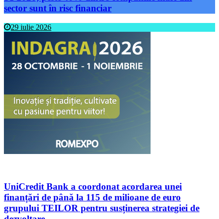
sector sunt în risc financiar
29 iulie 2026
UniCredit Bank a coordonat acordarea unei
finanțări de până la 115 de milioane de euro
grupului TEILOR pentru susținerea strategiei de
dezvoltare