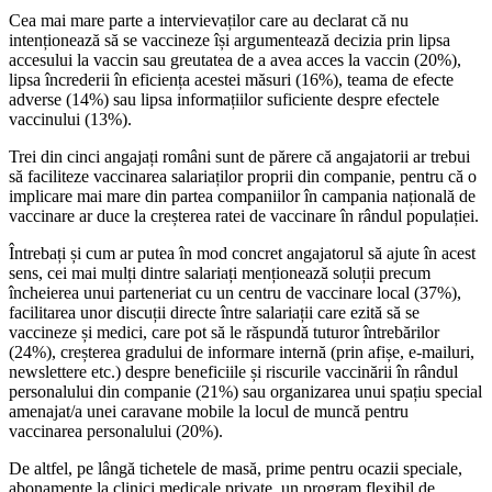
Cea mai mare parte a intervievaților care au declarat că nu
intenționează să se vaccineze își argumentează decizia prin lipsa
accesului la vaccin sau greutatea de a avea acces la vaccin (20%),
lipsa încrederii în eficiența acestei măsuri (16%), teama de efecte
adverse (14%) sau lipsa informațiilor suficiente despre efectele
vaccinului (13%).
Trei din cinci angajați români sunt de părere că angajatorii ar trebui
să faciliteze vaccinarea salariaților proprii din companie, pentru că o
implicare mai mare din partea companiilor în campania națională de
vaccinare ar duce la creșterea ratei de vaccinare în rândul populației.
Întrebați și cum ar putea în mod concret angajatorul să ajute în acest
sens, cei mai mulți dintre salariați menționează soluții precum
încheierea unui parteneriat cu un centru de vaccinare local (37%),
facilitarea unor discuții directe între salariații care ezită să se
vaccineze și medici, care pot să le răspundă tuturor întrebărilor
(24%), creșterea gradului de informare internă (prin afișe, e-mailuri,
newslettere etc.) despre beneficiile și riscurile vaccinării în rândul
personalului din companie (21%) sau organizarea unui spațiu special
amenajat/a unei caravane mobile la locul de muncă pentru
vaccinarea personalului (20%).
De altfel, pe lângă tichetele de masă, prime pentru ocazii speciale,
abonamente la clinici medicale private, un program flexibil de