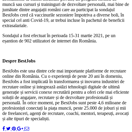
muncă sau cursuri și traininguri de dezvoltare personală, mai bine de
jumătate dintre angajații români care au participat la sondajul
BestJobs cred că vaccinurile sezoniere împotriva a diverse boli, în
special cel anti Covid-19, ar trebui incluse în pachetul de beneficii
extrasalariale.
Sondajul a fost efectuat în perioada 15-31 martie 2021, pe un
eșantion de 902 utilizatori de internet din România.
Despre BestJobs
BestJobs este una dintre cele mai importante platforme de recrutare
online din România. Cu o experiență de peste 20 ani în domeniu,
BestJobs a fost implicată în transformarea și inovarea industriei de
recrutare online și integrează astăzi tehnologii digitale de ultimă
generație și servicii conexe recrutării pentru a oferi cele mai eficiente
soluții de angajare, recrutare și de dezvoltare profesională și
personală. În orice moment, pe BestJobs sunt peste 4,6 milioane de
profesioniști conectați la piața muncii, peste 25.000 de joburi și mii
de freelanceri, agenți de recrutare, coachi, mentori, terapeuți, avocați
și alte tipuri de specialiști.