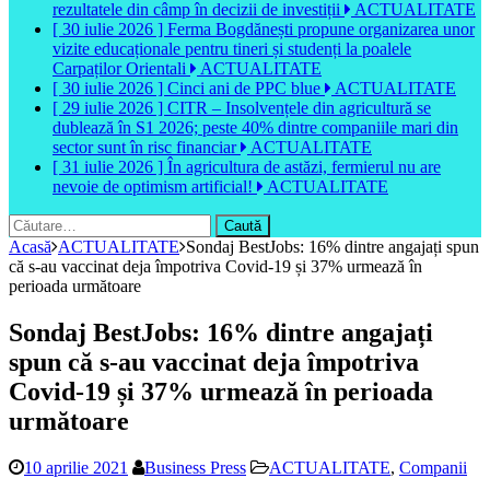
rezultatele din câmp în decizii de investiții
ACTUALITATE
[ 30 iulie 2026 ]
Ferma Bogdănești propune organizarea unor
vizite educaționale pentru tineri și studenți la poalele
Carpaților Orientali
ACTUALITATE
[ 30 iulie 2026 ]
Cinci ani de PPC blue
ACTUALITATE
[ 29 iulie 2026 ]
CITR – Insolvențele din agricultură se
dublează în S1 2026; peste 40% dintre companiile mari din
sector sunt în risc financiar
ACTUALITATE
[ 31 iulie 2026 ]
În agricultura de astăzi, fermierul nu are
nevoie de optimism artificial!
ACTUALITATE
Caută
după:
Acasă
ACTUALITATE
Sondaj BestJobs: 16% dintre angajați spun
că s-au vaccinat deja împotriva Covid-19 și 37% urmează în
perioada următoare
Sondaj BestJobs: 16% dintre angajați
spun că s-au vaccinat deja împotriva
Covid-19 și 37% urmează în perioada
următoare
10 aprilie 2021
Business Press
ACTUALITATE
,
Companii