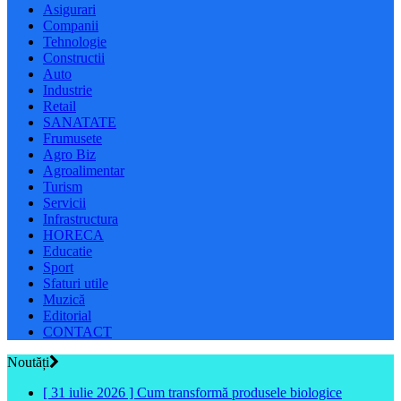
Asigurari
Companii
Tehnologie
Constructii
Auto
Industrie
Retail
SANATATE
Frumusete
Agro Biz
Agroalimentar
Turism
Servicii
Infrastructura
HORECA
Educatie
Sport
Sfaturi utile
Muzică
Editorial
CONTACT
Noutăți
[ 31 iulie 2026 ]
Cum transformă produsele biologice