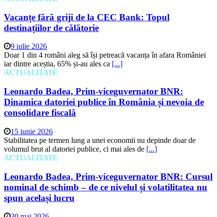
Vacanțe fără griji de la CEC Bank: Topul
destinațiilor de călătorie
9 iulie 2026
Doar 1 din 4 români aleg să își petreacă vacanța în afara României
iar dintre aceștia, 65% și-au ales ca
[...]
ACTUALITATE
Leonardo Badea, Prim-viceguvernator BNR:
Dinamica datoriei publice în România și nevoia de
consolidare fiscală
15 iunie 2026
Stabilitatea pe termen lung a unei economii nu depinde doar de
volumul brut al datoriei publice, ci mai ales de
[...]
ACTUALITATE
Leonardo Badea, Prim-viceguvernator BNR: Cursul
nominal de schimb – de ce nivelul și volatilitatea nu
spun același lucru
30 mai 2026