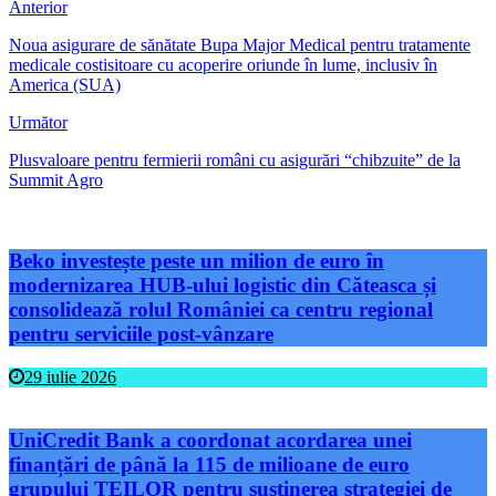
Anterior
Noua asigurare de sănătate Bupa Major Medical pentru tratamente
medicale costisitoare cu acoperire oriunde în lume, inclusiv în
America (SUA)
Următor
Plusvaloare pentru fermierii români cu asigurări “chibzuite” de la
Summit Agro
Beko investește peste un milion de euro în
modernizarea HUB-ului logistic din Căteasca și
consolidează rolul României ca centru regional
pentru serviciile post-vânzare
29 iulie 2026
UniCredit Bank a coordonat acordarea unei
finanțări de până la 115 de milioane de euro
grupului TEILOR pentru susținerea strategiei de