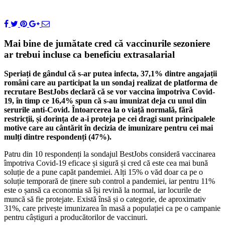
Mai bine de jumătate cred că vaccinurile sezoniere
ar trebui incluse ca beneficiu extrasalarial
Speriați de gândul că s-ar putea infecta, 37,1% dintre angajații
români care au participat la un sondaj realizat de platforma de
recrutare BestJobs declară că se vor vaccina împotriva Covid-
19, în timp ce 16,4% spun că s-au imunizat deja cu unul din
serurile anti-Covid. Întoarcerea la o viață normală, fără
restricții, și dorința de a-i proteja pe cei dragi sunt principalele
motive care au cântărit în decizia de imunizare pentru cei mai
mulți dintre respondenți (47%).
Patru din 10 respondenți la sondajul BestJobs consideră vaccinarea
împotriva Covid-19 eficace și sigură și cred că este cea mai bună
soluție de a pune capăt pandemiei. Alți 15% o văd doar ca pe o
soluție temporară de ținere sub control a pandemiei, iar pentru 11%
este o șansă ca economia să își revină la normal, iar locurile de
muncă să fie protejate. Există însă și o categorie, de aproximativ
31%, care privește imunizarea în masă a populației ca pe o campanie
pentru câștiguri a producătorilor de vaccinuri.