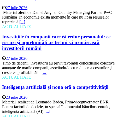
27 iulie 2026
Material oferit de Daniel Anghel, Country Managing Partner PwC
România În economie există momente în care nu lipsa resurselor
reprezintă
[...]
ACTUALITATE
Investițiile în companii care își reduc personalul: ce
riscuri și oportunități ar trebui să urmărească
investitorii români
27 iulie 2026
Timp de decenii, investitorii au privit favorabil concedierile colective
anunțate de marile companii, asociindu-le cu reducerea costurilor și
creșterea profitabilității.
[...]
ACTUALITATE
Inteligența artificială și noua eră a competitivității
23 iulie 2026
Material realizat de Leonardo Badea, Prim-viceguvernator BNR
Pentru factorii de decizie, în special în domeniul băncilor centrale,
inteligența artificială (AI)
[...]
ACTUALITATE