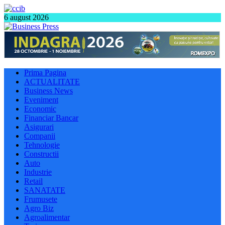
6 august 2026
Prima Pagina
ACTUALITATE
Business News
Eveniment
Economic
Financiar Bancar
Asigurari
Companii
Tehnologie
Constructii
Auto
Industrie
Retail
SANATATE
Frumusete
Agro Biz
Agroalimentar