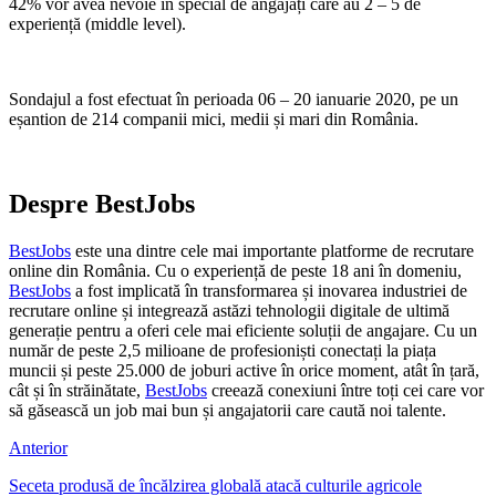
42% vor avea nevoie în special de angajați care au 2 – 5 de
experiență (middle level).
Sondajul a fost efectuat în perioada 06 – 20 ianuarie 2020, pe un
eșantion de 214 companii mici, medii și mari din România.
Despre BestJobs
BestJobs
este una dintre cele mai importante platforme de recrutare
online din România. Cu o experiență de peste 18 ani în domeniu,
BestJobs
a fost implicată în transformarea și inovarea industriei de
recrutare online și integrează astăzi tehnologii digitale de ultimă
generație pentru a oferi cele mai eficiente soluții de angajare. Cu un
număr de peste 2,5 milioane de profesioniști conectați la piața
muncii și peste 25.000 de joburi active în orice moment, atât în țară,
cât și în străinătate,
BestJobs
creează conexiuni între toți cei care vor
să găsească un job mai bun și angajatorii care caută noi talente.
Anterior
Seceta produsă de încălzirea globală atacă culturile agricole