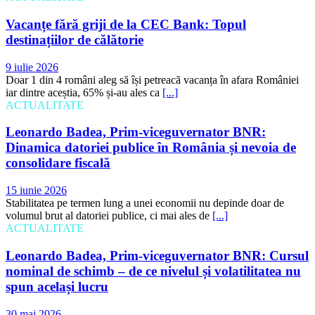
Vacanțe fără griji de la CEC Bank: Topul
destinațiilor de călătorie
9 iulie 2026
Doar 1 din 4 români aleg să își petreacă vacanța în afara României
iar dintre aceștia, 65% și-au ales ca
[...]
ACTUALITATE
Leonardo Badea, Prim-viceguvernator BNR:
Dinamica datoriei publice în România și nevoia de
consolidare fiscală
15 iunie 2026
Stabilitatea pe termen lung a unei economii nu depinde doar de
volumul brut al datoriei publice, ci mai ales de
[...]
ACTUALITATE
Leonardo Badea, Prim-viceguvernator BNR: Cursul
nominal de schimb – de ce nivelul și volatilitatea nu
spun același lucru
30 mai 2026