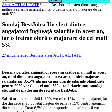
după:
Acasă
ACTUALITATE
Sondaj BestJobs: Un sfert dintre angajatori
îngheață salariile în acest an, iar o treime oferă o majorare de cel
mult 5%
Sondaj BestJobs: Un sfert dintre
angajatori îngheață salariile în acest an,
iar o treime oferă o majorare de cel mult
5%
27 ianuarie 2020
Business Press
ACTUALITATE
Deși majoritatea angajaților speră să câștige mai mult în acest
an, unul din patru angajatori nu va acorda nicio majorare
salarială, iar 35,5% afirmă că majorările salariale planificate
pentru 2020 vor fi de cel mult 5%, arată datele unui sondaj
efectuat de platforma de recrutare BestJobs.
Salarii mai mari cu până la 10% vor oferi 13% dintre angajatori, iar
doi din zece și-au bugetat creșteri de până la 15% pentru angajații
din companie. Doar 6,5% dintre respondenți au afirmat că vor