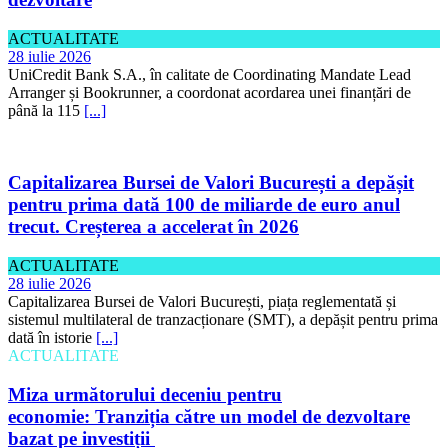
ACTUALITATE
28 iulie 2026
UniCredit Bank S.A., în calitate de Coordinating Mandate Lead
Arranger și Bookrunner, a coordonat acordarea unei finanțări de
până la 115
[...]
Capitalizarea Bursei de Valori București a depășit
pentru prima dată 100 de miliarde de euro anul
trecut. Creșterea a accelerat în 2026
ACTUALITATE
28 iulie 2026
Capitalizarea Bursei de Valori București, piața reglementată și
sistemul multilateral de tranzacționare (SMT), a depășit pentru prima
dată în istorie
[...]
ACTUALITATE
Miza următorului deceniu pentru
economie: Tranziția către un model de dezvoltare
bazat pe investiții