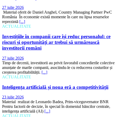
27 iulie 2026
Material oferit de Daniel Anghel, Country Managing Partner PwC
România În economie există momente în care nu lipsa resurselor
reprezintă
[...]
ACTUALITATE
Investițiile în companii care își reduc personalul: ce
riscuri și oportunități ar trebui să urmărească
investitorii români
27 iulie 2026
Timp de decenii, investitorii au privit favorabil concedierile colective
anunțate de marile companii, asociindu-le cu reducerea costurilor și
creșterea profitabilității.
[...]
ACTUALITATE
Inteligența artificială și noua eră a competitivității
23 iulie 2026
Material realizat de Leonardo Badea, Prim-viceguvernator BNR
Pentru factorii de decizie, în special în domeniul băncilor centrale,
inteligența artificială (AI)
[...]
ACTUALITATE