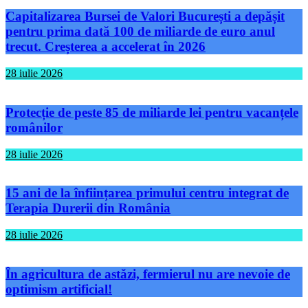
Capitalizarea Bursei de Valori București a depășit
pentru prima dată 100 de miliarde de euro anul
trecut. Creșterea a accelerat în 2026
28 iulie 2026
Protecție de peste 85 de miliarde lei pentru vacanțele
românilor
28 iulie 2026
15 ani de la înființarea primului centru integrat de
Terapia Durerii din România
28 iulie 2026
În agricultura de astăzi, fermierul nu are nevoie de
optimism artificial!