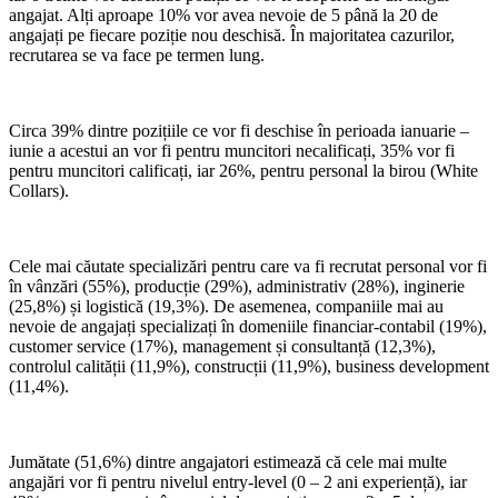
angajat. Alți aproape 10% vor avea nevoie de 5 până la 20 de
angajați pe fiecare poziție nou deschisă. În majoritatea cazurilor,
recrutarea se va face pe termen lung.
Circa 39% dintre pozițiile ce vor fi deschise în perioada ianuarie –
iunie a acestui an vor fi pentru muncitori necalificați, 35% vor fi
pentru muncitori calificați, iar 26%, pentru personal la birou (White
Collars).
Cele mai căutate specializări pentru care va fi recrutat personal vor fi
în vânzări (55%), producție (29%), administrativ (28%), inginerie
(25,8%) și logistică (19,3%). De asemenea, companiile mai au
nevoie de angajați specializați în domeniile financiar-contabil (19%),
customer service (17%), management și consultanță (12,3%),
controlul calității (11,9%), construcții (11,9%), business development
(11,4%).
Jumătate (51,6%) dintre angajatori estimează că cele mai multe
angajări vor fi pentru nivelul entry-level (0 – 2 ani experiență), iar