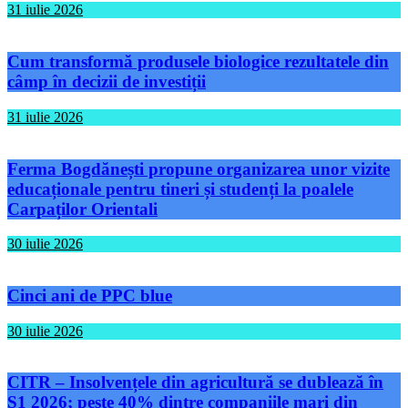
31 iulie 2026
Cum transformă produsele biologice rezultatele din
câmp în decizii de investiții
31 iulie 2026
Ferma Bogdănești propune organizarea unor vizite
educaționale pentru tineri și studenți la poalele
Carpaților Orientali
30 iulie 2026
Cinci ani de PPC blue
30 iulie 2026
CITR – Insolvențele din agricultură se dublează în
S1 2026; peste 40% dintre companiile mari din