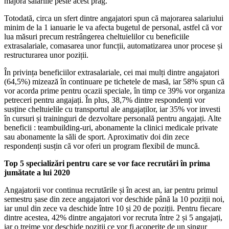
majora salariile peste acest prag.
Totodată, circa un sfert dintre angajatori spun că majorarea salariului
minim de la 1 ianuarie le va afecta bugetul de personal, astfel că vor
lua măsuri precum restrângerea cheltuielilor cu beneficiile
extrasalariale, comasarea unor funcții, automatizarea unor procese și
restructurarea unor poziții.
În privința beneficiilor extrasalariale, cei mai mulți dintre angajatori
(64,5%) mizează în continuare pe tichetele de masă, iar 58% spun că
vor acorda prime pentru ocazii speciale, în timp ce 39% vor organiza
petreceri pentru angajați. În plus, 38,7% dintre respondenți vor
susține cheltuielile cu transportul ale angajaților, iar 35% vor investi
în cursuri și traininguri de dezvoltare personală pentru angajați. Alte
beneficii : teambuilding-uri, abonamente la clinici medicale private
sau abonamente la săli de sport. Aproximativ doi din zece
respondenți susțin că vor oferi un program flexibil de muncă.
Top 5 specializări pentru care se vor face recrutări în prima
jumătate a lui 2020
Angajatorii vor continua recrutările și în acest an, iar pentru primul
semestru șase din zece angajatori vor deschide până la 10 poziții noi,
iar unul din zece va deschide între 10 și 20 de poziții. Pentru fiecare
dintre acestea, 42% dintre angajatori vor recruta între 2 și 5 angajați,
iar o treime vor deschide poziții ce vor fi acoperite de un singur