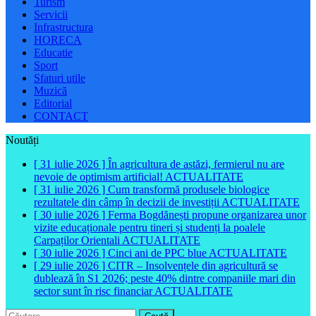
Turism
Servicii
Infrastructura
HORECA
Educatie
Sport
Sfaturi utile
Muzică
Editorial
CONTACT
Noutăți
[ 31 iulie 2026 ]
În agricultura de astăzi, fermierul nu are
nevoie de optimism artificial!
ACTUALITATE
[ 31 iulie 2026 ]
Cum transformă produsele biologice
rezultatele din câmp în decizii de investiții
ACTUALITATE
[ 30 iulie 2026 ]
Ferma Bogdănești propune organizarea unor
vizite educaționale pentru tineri și studenți la poalele
Carpaților Orientali
ACTUALITATE
[ 30 iulie 2026 ]
Cinci ani de PPC blue
ACTUALITATE
[ 29 iulie 2026 ]
CITR – Insolvențele din agricultură se
dublează în S1 2026; peste 40% dintre companiile mari din
sector sunt în risc financiar
ACTUALITATE
Caută