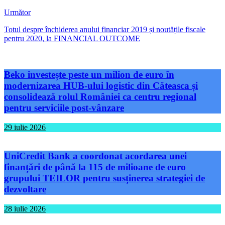
Următor
Totul despre închiderea anului financiar 2019 și noutățile fiscale
pentru 2020, la FINANCIAL OUTCOME
Beko investește peste un milion de euro în
modernizarea HUB-ului logistic din Căteasca și
consolidează rolul României ca centru regional
pentru serviciile post-vânzare
29 iulie 2026
UniCredit Bank a coordonat acordarea unei
finanțări de până la 115 de milioane de euro
grupului TEILOR pentru susținerea strategiei de
dezvoltare
28 iulie 2026