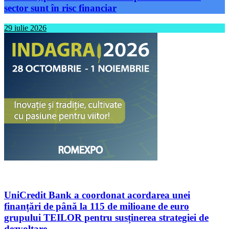
sector sunt în risc financiar
29 iulie 2026
UniCredit Bank a coordonat acordarea unei
finanțări de până la 115 de milioane de euro
grupului TEILOR pentru susținerea strategiei de
dezvoltare