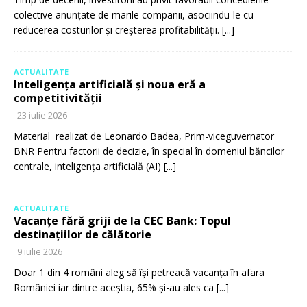
colective anunțate de marile companii, asociindu-le cu
reducerea costurilor și creșterea profitabilității.
[...]
ACTUALITATE
Inteligența artificială și noua eră a
competitivității
23 iulie 2026
Material realizat de Leonardo Badea, Prim-viceguvernator
BNR Pentru factorii de decizie, în special în domeniul băncilor
centrale, inteligența artificială (AI)
[...]
ACTUALITATE
Vacanțe fără griji de la CEC Bank: Topul
destinațiilor de călătorie
9 iulie 2026
Doar 1 din 4 români aleg să își petreacă vacanța în afara
României iar dintre aceștia, 65% și-au ales ca
[...]