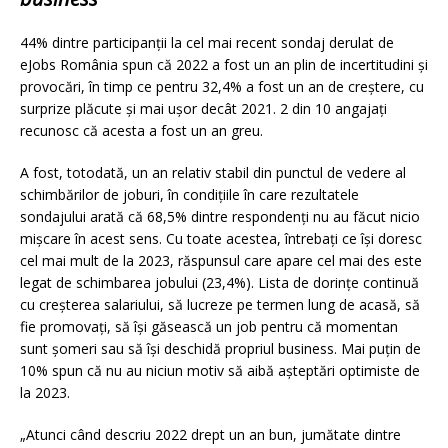
44% dintre participanții la cel mai recent sondaj derulat de
eJobs România spun că 2022 a fost un an plin de incertitudini și
provocări, în timp ce pentru 32,4% a fost un an de creștere, cu
surprize plăcute și mai ușor decât 2021. 2 din 10 angajați
recunosc că acesta a fost un an greu.
A fost, totodată, un an relativ stabil din punctul de vedere al
schimbărilor de joburi, în condițiile în care rezultatele
sondajului arată că 68,5% dintre respondenți nu au făcut nicio
mișcare în acest sens. Cu toate acestea, întrebați ce își doresc
cel mai mult de la 2023, răspunsul care apare cel mai des este
legat de schimbarea jobului (23,4%). Lista de dorințe continuă
cu creșterea salariului, să lucreze pe termen lung de acasă, să
fie promovați, să își găsească un job pentru că momentan
sunt șomeri sau să își deschidă propriul business. Mai puțin de
10% spun că nu au niciun motiv să aibă așteptări optimiste de
la 2023.
„Atunci când descriu 2022 drept un an bun, jumătate dintre