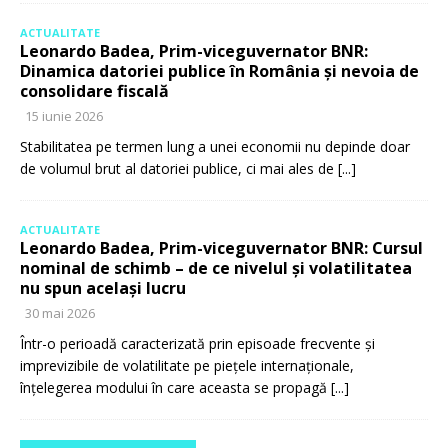
ACTUALITATE
Leonardo Badea, Prim-viceguvernator BNR:
Dinamica datoriei publice în România și nevoia de
consolidare fiscală
15 iunie 2026
Stabilitatea pe termen lung a unei economii nu depinde doar
de volumul brut al datoriei publice, ci mai ales de
[...]
ACTUALITATE
Leonardo Badea, Prim-viceguvernator BNR: Cursul
nominal de schimb – de ce nivelul și volatilitatea
nu spun același lucru
30 mai 2026
Într-o perioadă caracterizată prin episoade frecvente și
imprevizibile de volatilitate pe piețele internaționale,
înțelegerea modului în care aceasta se propagă
[...]