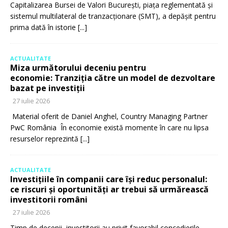
Capitalizarea Bursei de Valori București, piața reglementată și
sistemul multilateral de tranzacționare (SMT), a depășit pentru
prima dată în istorie
[...]
ACTUALITATE
Miza următorului deceniu pentru
economie: Tranziția către un model de dezvoltare
bazat pe investiții
27 iulie 2026
Material oferit de Daniel Anghel, Country Managing Partner
PwC România În economie există momente în care nu lipsa
resurselor reprezintă
[...]
ACTUALITATE
Investițiile în companii care își reduc personalul:
ce riscuri și oportunități ar trebui să urmărească
investitorii români
27 iulie 2026
Timp de decenii, investitorii au privit favorabil concedierile