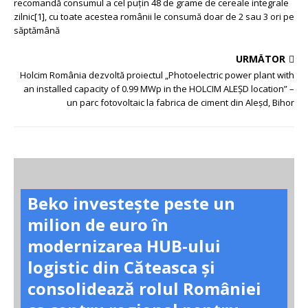
recomandă consumul a cel puțin 48 de grame de cereale integrale
zilnic[1], cu toate acestea românii le consumă doar de 2 sau 3 ori pe
săptămână
URMĂTOR
Holcim România dezvoltă proiectul „Photoelectric power plant with
an installed capacity of 0.99 MWp in the HOLCIM ALEȘD location” –
un parc fotovoltaic la fabrica de ciment din Aleșd, Bihor
Beko investește peste un
milion de euro în
modernizarea HUB-ului
logistic din Căteasca și
consolidează rolul României