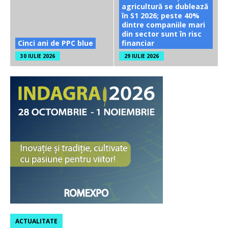
agricultură se dublează
în S1 2026; peste 40%
dintre companiile mari
din sector sunt în risc
Cinci ani de PPC blue
financiar
30 IULIE 2026
29 IULIE 2026
ACTUALITATE