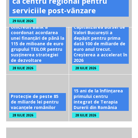
ca centru regional pentru
serviciile post-vânzare
29 IULIE 2026
UniCredit Bank a
Capitalizarea Bursei de
coordonat acordarea
Valori București a
unei finanțări de până la
depășit pentru prima
115 de milioane de euro
dată 100 de miliarde de
grupului TEILOR pentru
euro anul trecut.
susținerea strategiei
Creșterea a accelerat în
de dezvoltare
2026
28 IULIE 2026
28 IULIE 2026
15 ani de la înființarea
Protecție de peste 85
primului centru
de miliarde lei pentru
integrat de Terapia
vacanțele românilor
Durerii din România
28 IULIE 2026
28 IULIE 2026