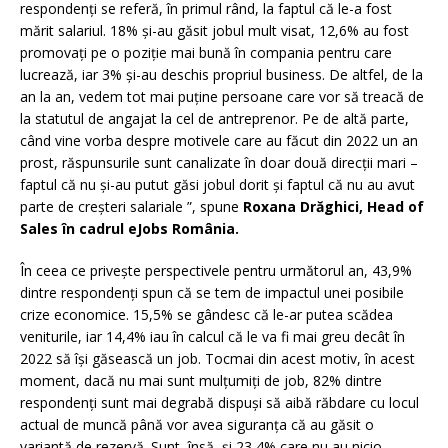
respondenți se referă, în primul rând, la faptul că le-a fost
mărit salariul. 18% și-au găsit jobul mult visat, 12,6% au fost
promovați pe o poziție mai bună în compania pentru care
lucrează, iar 3% și-au deschis propriul business. De altfel, de la
an la an, vedem tot mai puține persoane care vor să treacă de
la statutul de angajat la cel de antreprenor. Pe de altă parte,
când vine vorba despre motivele care au făcut din 2022 un an
prost, răspunsurile sunt canalizate în doar două direcții mari –
faptul că nu și-au putut găsi jobul dorit și faptul că nu au avut
parte de creșteri salariale ”, spune
Roxana Drăghici, Head of
Sales în cadrul eJobs România.
În ceea ce privește perspectivele pentru următorul an, 43,9%
dintre respondenți spun că se tem de impactul unei posibile
crize economice. 15,5% se gândesc că le-ar putea scădea
veniturile, iar 14,4% iau în calcul că le va fi mai greu decât în
2022 să își găsească un job. Tocmai din acest motiv, în acest
moment, dacă nu mai sunt mulțumiți de job, 82% dintre
respondenți sunt mai degrabă dispuși să aibă răbdare cu locul
actual de muncă până vor avea siguranța că au găsit o
variantă de rezervă. Sunt, însă, și 23,4% care nu au nicio