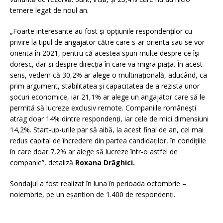
temere legat de noul an.
„Foarte interesante au fost și opțiunile respondenților cu
privire la tipul de angajator către care s-ar orienta sau se vor
orienta în 2021, pentru că acestea spun multe despre ce își
doresc, dar și despre direcția în care va migra piața. În acest
sens, vedem că 30,2% ar alege o multinațională, aducând, ca
prim argument, stabilitatea și capacitatea de a rezista unor
șocuri economice, iar 21,1% ar alege un angajator care să le
permită să lucreze exclusiv remote. Companiile românești
atrag doar 14% dintre respondenți, iar cele de mici dimensiuni
14,2%. Start-up-urile par să aibă, la acest final de an, cel mai
redus capital de încredere din partea candidaților, în condițiile
în care doar 7,2% ar alege să lucreze într-o astfel de
companie”, detaliză
Roxana Drăghici.
Sondajul a fost realizat în luna în perioada octombrie –
noiembrie, pe un eșantion de 1.400 de respondenți.