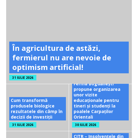
În agricultura de astăzi,
fermierul nu are nevoie de
optimism artificial!
31 IULIE 2026
Ferma Bogdănești
propune organizarea
unor vizite
Cum transformă
educaționale pentru
produsele biologice
tineri și studenți la
rezultatele din câmp în
poalele Carpaților
decizii de investiții
Orientali
31 IULIE 2026
30 IULIE 2026
CITR – Insolvențele din