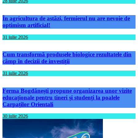
28 iulie 2026
În agricultura de astăzi, fermierul nu are nevoie de
optimism artificial!
31 iulie 2026
Cum transformă produsele biologice rezultatele din
câmp în decizii de investiții
31 iulie 2026
Ferma Bogdănești propune organizarea unor vizite
educaționale pentru tineri și studenți la poalele
Carpaților Orientali
30 iulie 2026