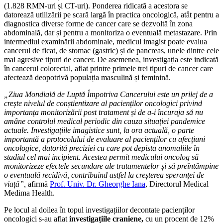
(1.828 RMN-uri și CT-uri). Ponderea ridicată a acestora se
datorează utilizării pe scară largă în practica oncologică, atât pentru a
diagnostica diverse forme de cancer care se dezvoltă în zona
abdominală, dar și pentru a monitoriza o eventuală metastazare. Prin
intermediul examinării abdominale, medicul imagist poate evalua
cancerul de ficat, de stomac (gastric) și de pancreas, unele dintre cele
mai agresive tipuri de cancer. De asemenea, investigația este indicată
în cancerul colorectal, aflat printre primele trei tipuri de cancer care
afectează deopotrivă populația masculină și feminină.
„Ziua Mondială de Luptă Împotriva Cancerului este un prilej de a
crește nivelul de conștientizare al pacienților oncologici privind
importanța monitorizării post tratament și de a-i încuraja să nu
amâne controlul medical periodic din cauza situației pandemice
actuale. Investigațiile imagistice sunt, la ora actuală, o parte
importantă a protocolului de evaluare al pacienților cu afecțiuni
oncologice, datorită preciziei cu care pot depista anomaliile în
stadiul cel mai incipient. Acestea permit medicului oncolog să
monitorizeze efectele secundare ale tratamentelor și să preîntâmpine
o eventuală recidivă, contribuind astfel la creșterea speranței de
viață”,
afirmă
Prof. Univ. Dr. Gheorghe Iana
, Directorul Medical
Medima Health.
Pe locul al doilea în topul investigațiilor decontate pacienților
oncologici s-au aflat
investigațiile craniene,
cu un procent de 12%