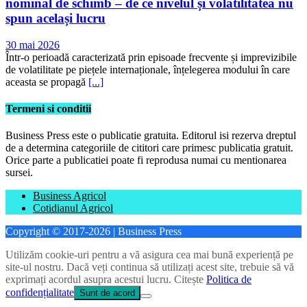
nominal de schimb – de ce nivelul și volatilitatea nu
spun același lucru
30 mai 2026
Într-o perioadă caracterizată prin episoade frecvente și imprevizibile
de volatilitate pe piețele internaționale, înțelegerea modului în care
aceasta se propagă
[...]
Termeni si conditii
Business Press este o publicatie gratuita. Editorul isi rezerva dreptul
de a determina categoriile de cititori care primesc publicatia gratuit.
Orice parte a publicatiei poate fi reprodusa numai cu mentionarea
sursei.
Business Agricol
Cotidianul Agricol
Copyright © 2017-2026 | Business Press
Utilizăm cookie-uri pentru a vă asigura cea mai bună experiență pe
site-ul nostru. Dacă veți continua să utilizați acest site, trebuie să vă
exprimați acordul asupra acestui lucru. Citește
Politica de
confidențialitate
Sunt de acord