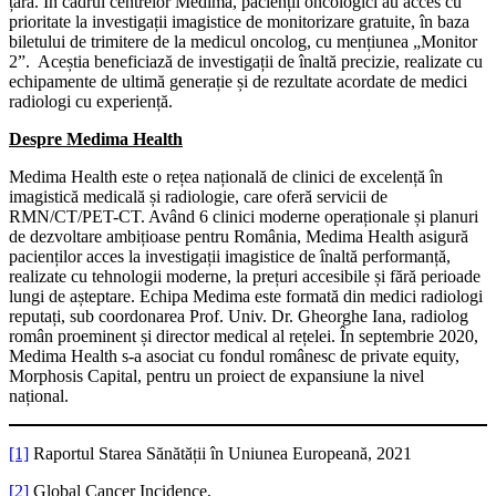
țară. În cadrul centrelor Medima, pacienții oncologici au acces cu
prioritate la investigații imagistice de monitorizare gratuite, în baza
biletului de trimitere de la medicul oncolog, cu mențiunea „Monitor
2”. Aceștia beneficiază de investigații de înaltă precizie, realizate cu
echipamente de ultimă generație și de rezultate acordate de medici
radiologi cu experiență.
Despre Medima Health
Medima Health este o rețea națională de clinici de excelență în
imagistică medicală și radiologie, care oferă servicii de
RMN/CT/PET-CT. Având 6 clinici moderne operaționale și planuri
de dezvoltare ambițioase pentru România, Medima Health asigură
pacienților acces la investigații imagistice de înaltă performanță,
realizate cu tehnologii moderne, la prețuri accesibile și fără perioade
lungi de așteptare. Echipa Medima este formată din medici radiologi
reputați, sub coordonarea Prof. Univ. Dr. Gheorghe Iana, radiolog
român proeminent și director medical al rețelei. În septembrie 2020,
Medima Health s-a asociat cu fondul românesc de private equity,
Morphosis Capital, pentru un proiect de expansiune la nivel
național.
[1]
Raportul Starea Sănătății în Uniunea Europeană, 2021
[2]
Global Cancer Incidence,