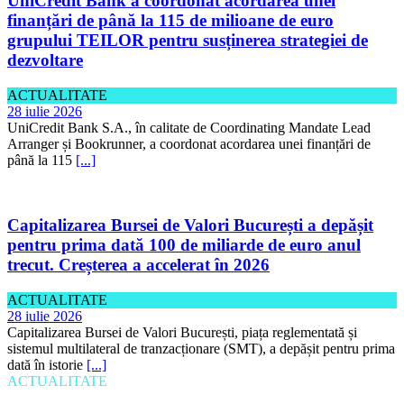
UniCredit Bank a coordonat acordarea unei
finanțări de până la 115 de milioane de euro
grupului TEILOR pentru susținerea strategiei de
dezvoltare
ACTUALITATE
28 iulie 2026
UniCredit Bank S.A., în calitate de Coordinating Mandate Lead
Arranger și Bookrunner, a coordonat acordarea unei finanțări de
până la 115
[...]
Capitalizarea Bursei de Valori București a depășit
pentru prima dată 100 de miliarde de euro anul
trecut. Creșterea a accelerat în 2026
ACTUALITATE
28 iulie 2026
Capitalizarea Bursei de Valori București, piața reglementată și
sistemul multilateral de tranzacționare (SMT), a depășit pentru prima
dată în istorie
[...]
ACTUALITATE