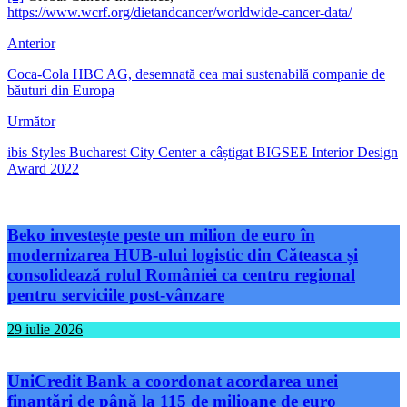
https://www.wcrf.org/dietandcancer/worldwide-cancer-data/
Anterior
Coca-Cola HBC AG, desemnată cea mai sustenabilă companie de
băuturi din Europa
Următor
ibis Styles Bucharest City Center a câștigat BIGSEE Interior Design
Award 2022
Beko investește peste un milion de euro în
modernizarea HUB-ului logistic din Căteasca și
consolidează rolul României ca centru regional
pentru serviciile post-vânzare
29 iulie 2026
UniCredit Bank a coordonat acordarea unei
finanțări de până la 115 de milioane de euro