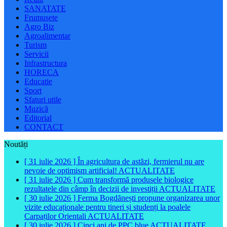
SANATATE
Frumusete
Agro Biz
Agroalimentar
Turism
Servicii
Infrastructura
HORECA
Educatie
Sport
Sfaturi utile
Muzică
Editorial
CONTACT
Noutăți
[ 31 iulie 2026 ]
În agricultura de astăzi, fermierul nu are
nevoie de optimism artificial!
ACTUALITATE
[ 31 iulie 2026 ]
Cum transformă produsele biologice
rezultatele din câmp în decizii de investiții
ACTUALITATE
[ 30 iulie 2026 ]
Ferma Bogdănești propune organizarea unor
vizite educaționale pentru tineri și studenți la poalele
Carpaților Orientali
ACTUALITATE
[ 30 iulie 2026 ]
Cinci ani de PPC blue
ACTUALITATE