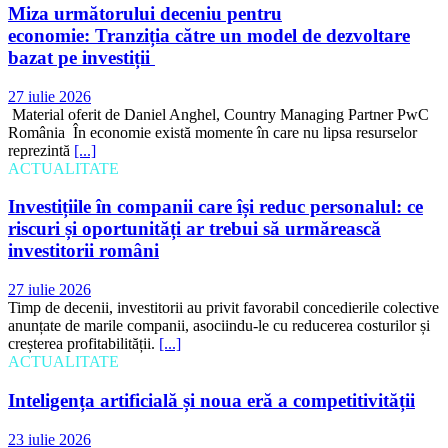
Miza următorului deceniu pentru
economie: Tranziția către un model de dezvoltare
bazat pe investiții
27 iulie 2026
Material oferit de Daniel Anghel, Country Managing Partner PwC
România În economie există momente în care nu lipsa resurselor
reprezintă
[...]
ACTUALITATE
Investițiile în companii care își reduc personalul: ce
riscuri și oportunități ar trebui să urmărească
investitorii români
27 iulie 2026
Timp de decenii, investitorii au privit favorabil concedierile colective
anunțate de marile companii, asociindu-le cu reducerea costurilor și
creșterea profitabilității.
[...]
ACTUALITATE
Inteligența artificială și noua eră a competitivității
23 iulie 2026