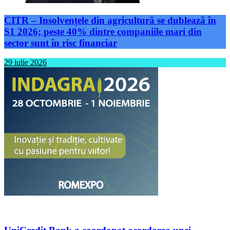
CITR – Insolvențele din agricultură se dublează în
S1 2026; peste 40% dintre companiile mari din
sector sunt în risc financiar
29 iulie 2026