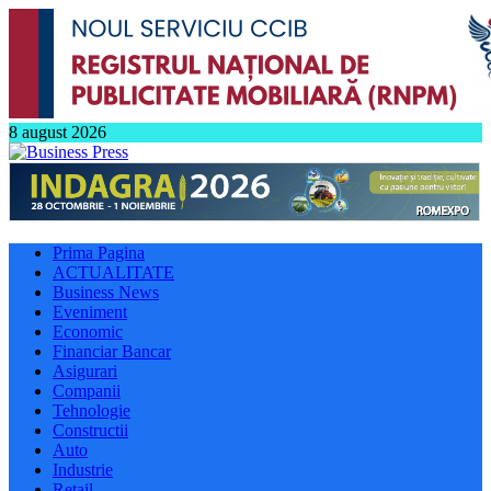
8 august 2026
Prima Pagina
ACTUALITATE
Business News
Eveniment
Economic
Financiar Bancar
Asigurari
Companii
Tehnologie
Constructii
Auto
Industrie
Retail