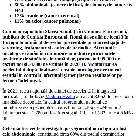
60% abdominale (cancer de ficat, de stomac, de pancreas
etc.)
12% craniene (cancer cerebral)
11% toracice (cancer pulmonar)
Conform raportului Starea Sănătății în Uniunea Europeană,
publicat de Comisia Europeană, România se află pe locul 3 în
Europa la numărul deceselor prevenibile prin investigații de
screening, tratamente și controale periodice. Afecțiunile
oncologice rămân în continuare una dintre principalele
probleme de sănătate ale românilor, provocând 95.000 de
cazuri noi și 54.000 de victime în 2020
[1]
. Monitorizarea
pacientului după finalizarea terapiei oncologice are un rol
esențial în controlul afecțiunii și menținerea rezultatelor pe
termen îndelungat.
În 2021, rețea națională de clinici de excelență în imagistică
medicală și radiologie
Medima Health
a realizat 3,062 de investigații
imagistice decontate, în cadrul programului național de
monitorizarea a pacienților cu afecţiuni oncologice „Monitor 2”.
Dintre acestea, 1.780 au fost investigații CT, iar 1.282 au fost RMN-
uri.
Cele mai frecvente investigații pe segmentul oncologic au fost
cele abdominale
, constituind circa 60% din totalul examinărilor