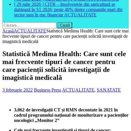
[ 29 iulie 2026 ]
CITR – Insolvențele din agricultură se
dublează în S1 2026; peste 40% dintre companiile mari din
sector sunt în risc financiar
ACTUALITATE
Caută
după:
Acasă
ACTUALITATE
Statistică Medima Health: Care sunt cele mai
frecvente tipuri de cancer pentru care pacienții solicită investigații de
imagistică medicală
Statistică Medima Health: Care sunt cele
mai frecvente tipuri de cancer pentru
care pacienții solicită investigații de
imagistică medicală
3 februarie 2022
Business Press
ACTUALITATE
,
SANATATE
3,062 de investigații CT și RMN decontate în 2021 în
cadrul programului național de monitorizare a pacienților
oncologici „Monitor 2”
Cele mai frecvente investigații și tipuri de cancer: