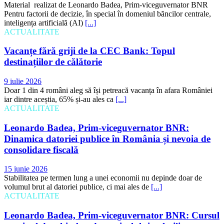
Material realizat de Leonardo Badea, Prim-viceguvernator BNR
Pentru factorii de decizie, în special în domeniul băncilor centrale,
inteligența artificială (AI)
[...]
ACTUALITATE
Vacanțe fără griji de la CEC Bank: Topul
destinațiilor de călătorie
9 iulie 2026
Doar 1 din 4 români aleg să își petreacă vacanța în afara României
iar dintre aceștia, 65% și-au ales ca
[...]
ACTUALITATE
Leonardo Badea, Prim-viceguvernator BNR:
Dinamica datoriei publice în România și nevoia de
consolidare fiscală
15 iunie 2026
Stabilitatea pe termen lung a unei economii nu depinde doar de
volumul brut al datoriei publice, ci mai ales de
[...]
ACTUALITATE
Leonardo Badea, Prim-viceguvernator BNR: Cursul