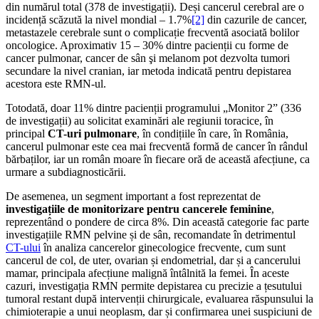
din numărul total (378 de investigații). Deși cancerul cerebral are o
incidență scăzută la nivel mondial – 1.7%
[2]
din cazurile de cancer,
metastazele cerebrale sunt o complicație frecventă asociată bolilor
oncologice. Aproximativ 15 – 30% dintre pacienții cu forme de
cancer pulmonar, cancer de sân şi melanom pot dezvolta tumori
secundare la nivel cranian, iar metoda indicată pentru depistarea
acestora este RMN-ul.
Totodată, doar 11% dintre pacienții programului „Monitor 2” (336
de investigații) au solicitat examinări ale regiunii toracice, în
principal
CT-uri pulmonare
, în condițiile în care, în România,
cancerul pulmonar este cea mai frecventă formă de cancer în rândul
bărbaților, iar un român moare în fiecare oră de această afecțiune, ca
urmare a subdiagnosticării.
De asemenea, un segment important a fost reprezentat de
investigațiile de monitorizare pentru cancerele feminine
,
reprezentând o pondere de circa 8%. Din această categorie fac parte
investigațiile RMN pelvine și de sân, recomandate în detrimentul
CT-ului
în analiza cancerelor ginecologice frecvente, cum sunt
cancerul de col, de uter, ovarian și endometrial, dar și a cancerului
mamar, principala afecțiune malignă întâlnită la femei. În aceste
cazuri, investigația RMN permite depistarea cu precizie a țesutului
tumoral restant după intervenții chirurgicale, evaluarea răspunsului la
chimioterapie a unui neoplasm, dar și confirmarea unei suspiciuni de