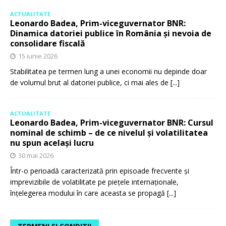
ACTUALITATE
Leonardo Badea, Prim-viceguvernator BNR:
Dinamica datoriei publice în România și nevoia de
consolidare fiscală
15 iunie 2026
Stabilitatea pe termen lung a unei economii nu depinde doar
de volumul brut al datoriei publice, ci mai ales de
[...]
ACTUALITATE
Leonardo Badea, Prim-viceguvernator BNR: Cursul
nominal de schimb – de ce nivelul și volatilitatea
nu spun același lucru
30 mai 2026
Într-o perioadă caracterizată prin episoade frecvente și
imprevizibile de volatilitate pe piețele internaționale,
înțelegerea modului în care aceasta se propagă
[...]