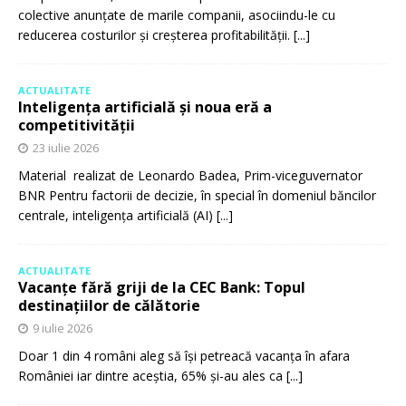
colective anunțate de marile companii, asociindu-le cu
reducerea costurilor și creșterea profitabilității.
[...]
ACTUALITATE
Inteligența artificială și noua eră a
competitivității
23 iulie 2026
Material realizat de Leonardo Badea, Prim-viceguvernator
BNR Pentru factorii de decizie, în special în domeniul băncilor
centrale, inteligența artificială (AI)
[...]
ACTUALITATE
Vacanțe fără griji de la CEC Bank: Topul
destinațiilor de călătorie
9 iulie 2026
Doar 1 din 4 români aleg să își petreacă vacanța în afara
României iar dintre aceștia, 65% și-au ales ca
[...]