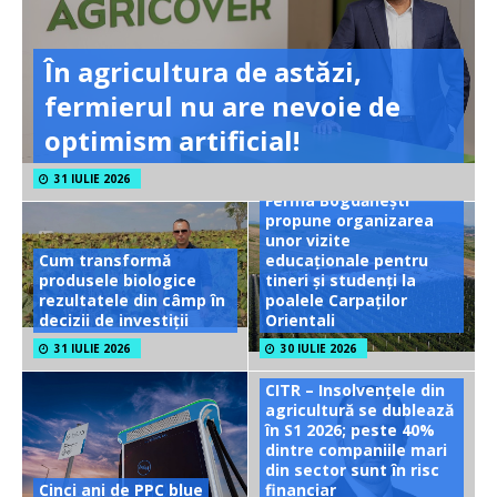
În agricultura de astăzi,
fermierul nu are nevoie de
optimism artificial!
31 IULIE 2026
Ferma Bogdănești
propune organizarea
unor vizite
Cum transformă
educaționale pentru
produsele biologice
tineri și studenți la
rezultatele din câmp în
poalele Carpaților
decizii de investiții
Orientali
31 IULIE 2026
30 IULIE 2026
CITR – Insolvențele din
agricultură se dublează
în S1 2026; peste 40%
dintre companiile mari
din sector sunt în risc
Cinci ani de PPC blue
financiar