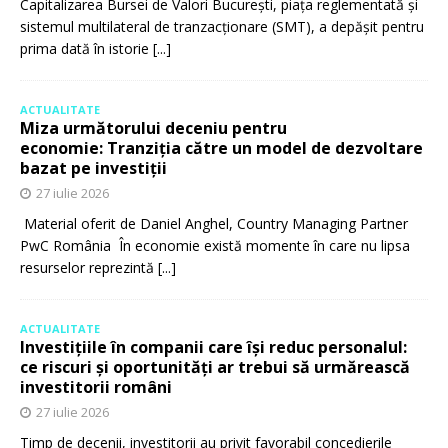
Capitalizarea Bursei de Valori București, piața reglementată și
sistemul multilateral de tranzacționare (SMT), a depășit pentru
prima dată în istorie
[...]
ACTUALITATE
Miza următorului deceniu pentru
economie: Tranziția către un model de dezvoltare
bazat pe investiții
27 iulie 2026
Material oferit de Daniel Anghel, Country Managing Partner
PwC România În economie există momente în care nu lipsa
resurselor reprezintă
[...]
ACTUALITATE
Investițiile în companii care își reduc personalul:
ce riscuri și oportunități ar trebui să urmărească
investitorii români
27 iulie 2026
Timp de decenii, investitorii au privit favorabil concedierile