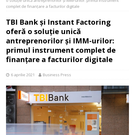
o soluție unică antreprenorilor și IMM-urilor: primul instrument
complet de finanțare a facturilor digitale
TBI Bank și Instant Factoring
oferă o soluție unică
antreprenorilor și IMM-urilor:
primul instrument complet de
finanțare a facturilor digitale
6 aprilie 2021
Business Press