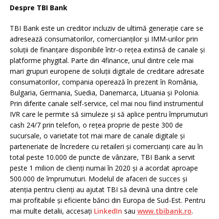
Despre TBI Bank
TBI Bank este un creditor incluziv de ultimă generație care se
adresează consumatorilor, comercianților și IMM-urilor prin
soluții de finanțare disponibile într-o rețea extinsă de canale și
platforme phygital. Parte din 4finance, unul dintre cele mai
mari grupuri europene de soluții digitale de creditare adresate
consumatorilor, compania operează în prezent în România,
Bulgaria, Germania, Suedia, Danemarca, Lituania și Polonia.
Prin diferite canale self-service, cel mai nou fiind instrumentul
IVR care le permite să simuleze și să aplice pentru împrumuturi
cash 24/7 prin telefon, o rețea proprie de peste 300 de
sucursale, o varietate tot mai mare de canale digitale și
parteneriate de încredere cu retaileri și comercianți care au în
total peste 10.000 de puncte de vânzare, TBI Bank a servit
peste 1 milion de clienți numai în 2020 și a acordat aproape
500.000 de împrumuturi. Modelul de afaceri de succes și
atenția pentru clienți au ajutat TBI să devină una dintre cele
mai profitabile și eficiente bănci din Europa de Sud-Est. Pentru
mai multe detalii, accesați
LinkedIn
sau
www.tbibank.ro
.