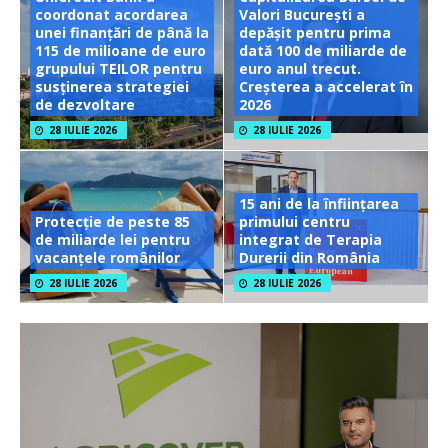
coordonat acordarea
Valori București a
unei finanțări de până la
depășit pentru prima
115 de milioane de euro
dată 100 de miliarde de
grupului TEILOR pentru
euro anul trecut.
susținerea strategiei
Creșterea a accelerat în
de dezvoltare
2026
28 IULIE 2026
28 IULIE 2026
15 ani de la înființarea
Protecție de peste 85
primului centru
de miliarde lei pentru
integrat de Terapia
vacanțele românilor
Durerii din România
28 IULIE 2026
28 IULIE 2026