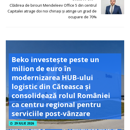
Clădirea de birouri Mendeleev Office 5 din centrul
Capitalei atrage doi noi chiriași și atinge un grad de
ocupare de 70%
Beko investește peste un
milion de euro în
modernizarea HUB-ului
logistic din Căteasca și
consolidează rolul României
ca centru regional pentru
serviciile post-vânzare
29 IULIE 2026
UniCredit Bank a
Capitalizarea Bursei de