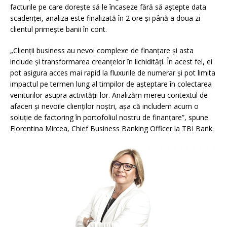
facturile pe care dorește să le încaseze fără să aștepte data
scadenței, analiza este finalizată în 2 ore și până a doua zi
clientul primește banii în cont.
„Clienții business au nevoi complexe de finanțare și asta
include și transformarea creanțelor în lichidități. În acest fel, ei
pot asigura acces mai rapid la fluxurile de numerar și pot limita
impactul pe termen lung al timpilor de așteptare în colectarea
veniturilor asupra activității lor. Analizăm mereu contextul de
afaceri și nevoile clienților noștri, așa că includem acum o
soluție de factoring în portofoliul nostru de finanțare”, spune
Florentina Mircea, Chief Business Banking Officer la TBI Bank.