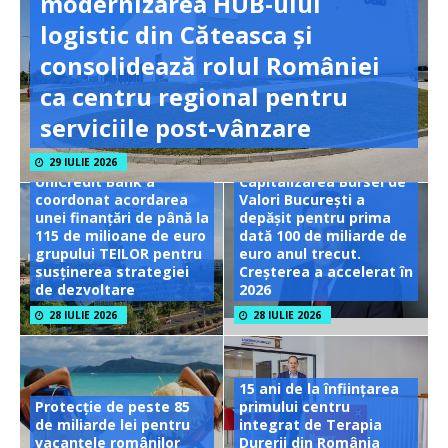
modernizarea HUB-ului
logistic din Căteasca și
consolidează rolul României
ca centru regional pentru
serviciile post-vânzare
29 IULIE 2026
UniCredit Bank a
Capitalizarea Bursei de
coordonat acordarea
Valori București a
unei finanțări de până la
depășit pentru prima
115 de milioane de euro
dată 100 de miliarde de
grupului TEILOR pentru
euro anul trecut.
susținerea strategiei
Creșterea a accelerat în
de dezvoltare
2026
28 IULIE 2026
28 IULIE 2026
15 ani de la înființarea
Protecție de peste 85
primului centru
de miliarde lei pentru
integrat de Terapia
vacanțele românilor
Durerii din România