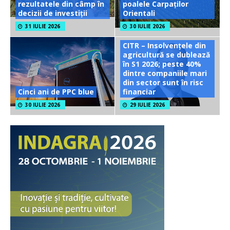
rezultatele din câmp în
poalele Carpaților
decizii de investiții
Orientali
31 IULIE 2026
30 IULIE 2026
CITR – Insolvențele din
agricultură se dublează
în S1 2026; peste 40%
dintre companiile mari
din sector sunt în risc
Cinci ani de PPC blue
financiar
30 IULIE 2026
29 IULIE 2026