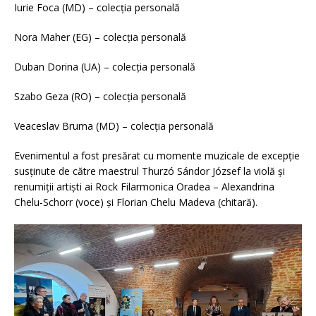
Iurie Foca (MD) – colecția personală
Nora Maher (EG) – colecția personală
Duban Dorina (UA) – colecția personală
Szabo Geza (RO) – colecția personală
Veaceslav Bruma (MD) – colecția personală
Evenimentul a fost presărat cu momente muzicale de excepție
susținute de către maestrul Thurzó Sándor József la violă și
renumiții artiști ai Rock Filarmonica Oradea – Alexandrina
Chelu-Schorr (voce) și Florian Chelu Madeva (chitară).