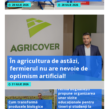
28 IULIE 2026
28 IULIE 2026
În agricultura de astăzi,
fermierul nu are nevoie de
optimism artificial!
31 IULIE 2026
Ferma Bogdănești
propune organizarea
unor vizite
Cum transformă
educaționale pentru
produsele biologice
tineri și studenți la