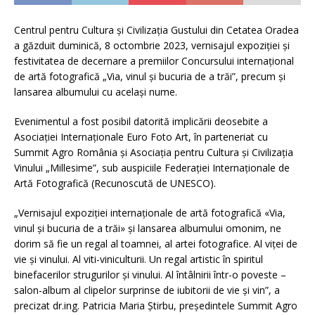
Centrul pentru Cultura și Civilizația Gustului din Cetatea Oradea
a găzduit duminică, 8 octombrie 2023, vernisajul expoziției și
festivitatea de decernare a premiilor Concursului internațional
de artă fotografică „Via, vinul și bucuria de a trăi”, precum și
lansarea albumului cu același nume.
Evenimentul a fost posibil datorită implicării deosebite a
Asociației Internaționale Euro Foto Art, în parteneriat cu
Summit Agro România și Asociația pentru Cultura și Civilizația
Vinului „Millesime”, sub auspiciile Federației Internaționale de
Artă Fotografică (Recunoscută de UNESCO).
„Vernisajul expoziției internaționale de artă fotografică «Via,
vinul și bucuria de a trăi» și lansarea albumului omonim, ne
dorim să fie un regal al toamnei, al artei fotografice. Al viței de
vie și vinului. Al viti-viniculturii. Un regal artistic în spiritul
binefacerilor strugurilor și vinului. Al întâlnirii într-o poveste –
salon-album al clipelor surprinse de iubitorii de vie și vin”, a
precizat dr.ing. Patricia Maria Știrbu, președintele Summit Agro