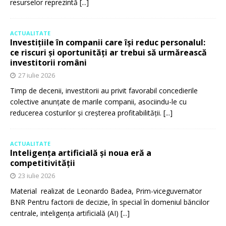
resurselor reprezintă
[...]
ACTUALITATE
Investițiile în companii care își reduc personalul:
ce riscuri și oportunități ar trebui să urmărească
investitorii români
27 iulie 2026
Timp de decenii, investitorii au privit favorabil concedierile
colective anunțate de marile companii, asociindu-le cu
reducerea costurilor și creșterea profitabilității.
[...]
ACTUALITATE
Inteligența artificială și noua eră a
competitivității
23 iulie 2026
Material realizat de Leonardo Badea, Prim-viceguvernator
BNR Pentru factorii de decizie, în special în domeniul băncilor
centrale, inteligența artificială (AI)
[...]