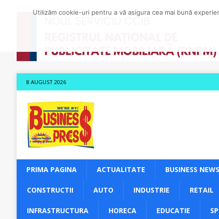
Utilizăm cookie-uri pentru a vă asigura cea mai bună experienț
8 AUGUST 2026
PRIMA PAGINA
ACTUALITATE
BUSINESS NEW
CONSTRUCTII
AUTO
INDUSTRIE
RETAIL
INFRASTRUCTURA
HORECA
EDUCATIE
S