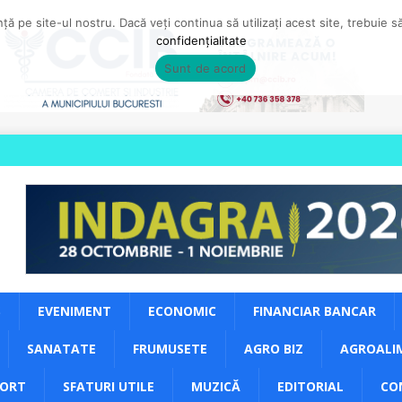
ă pe site-ul nostru. Dacă veți continua să utilizați acest site, trebuie 
confidențialitate
Sunt de acord
S
EVENIMENT
ECONOMIC
FINANCIAR BANCAR
SANATATE
FRUMUSETE
AGRO BIZ
AGROALI
PORT
SFATURI UTILE
MUZICĂ
EDITORIAL
CO