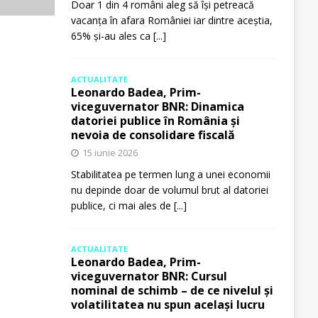
Doar 1 din 4 români aleg să își petreacă
vacanța în afara României iar dintre aceștia,
65% și-au ales ca
[...]
ACTUALITATE
Leonardo Badea, Prim-
viceguvernator BNR: Dinamica
datoriei publice în România și
nevoia de consolidare fiscală
15 iunie 2026
Stabilitatea pe termen lung a unei economii
nu depinde doar de volumul brut al datoriei
publice, ci mai ales de
[...]
ACTUALITATE
Leonardo Badea, Prim-
viceguvernator BNR: Cursul
nominal de schimb – de ce nivelul și
volatilitatea nu spun același lucru