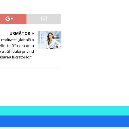
URMĂTOR
realitate” globală a
eflectată în cea de-a
 a „Ghidului privind
așarea lucrătorilor”