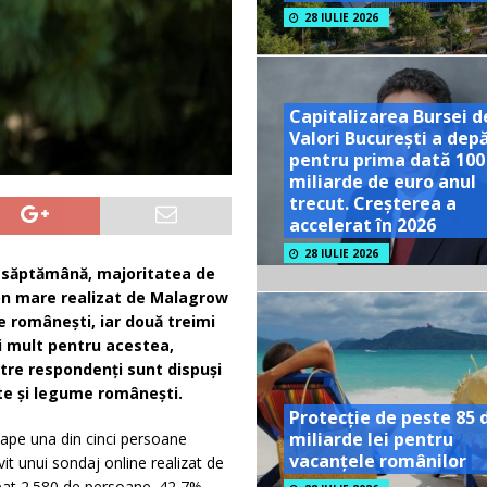
28 IULIE 2026
Capitalizarea Bursei d
Valori București a dep
pentru prima dată 100
miliarde de euro anul
trecut. Creșterea a
accelerat în 2026
28 IULIE 2026
e săptămână, majoritatea de
tion mare realizat de Malagrow
 românești, iar două treimi
i mult pentru acestea,
ntre respondenți sunt dispuși
te și legume românești.
Protecție de peste 85 
miliarde lei pentru
ape una din cinci persoane
vacanțele românilor
vit unui sondaj online realizat de
cipat 2.580 de persoane. 42,7%