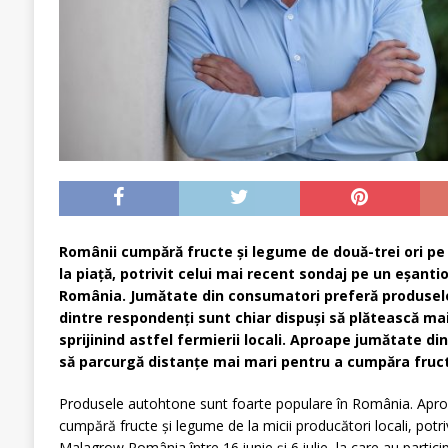
Românii cumpără fructe și legume de două-trei ori p
la piață, potrivit celui mai recent sondaj pe un eșan
România. Jumătate din consumatori preferă produsele
dintre respondenți sunt chiar dispuși să plătească ma
sprijinind astfel fermierii locali. Aproape jumătate di
să parcurgă distanțe mai mari pentru a cumpăra fruc
Produsele autohtone sunt foarte populare în România. Apro
cumpără fructe și legume de la micii producători locali, potri
Malagrow România între 16 iunie și 6 iulie, la care au parti