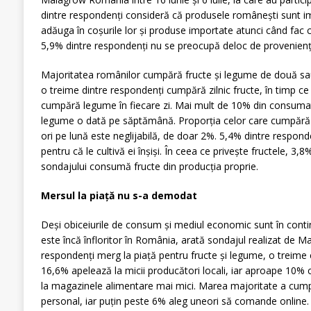
dintre respondenți consideră că produsele românești sunt i
adăuga în coșurile lor și produse importate atunci când fac
5,9% dintre respondenți nu se preocupă deloc de provenienț
Majoritatea românilor cumpără fructe și legume de două sa
o treime dintre respondenți cumpără zilnic fructe, în timp ce
cumpără legume în fiecare zi. Mai mult de 10% din consumat
legume o dată pe săptămână. Proporția celor care cumpără 
ori pe lună este neglijabilă, de doar 2%. 5,4% dintre respon
pentru că le cultivă ei înșiși. În ceea ce privește fructele, 3,
sondajului consumă fructe din producția proprie.
Mersul la piață nu s-a demodat
Deși obiceiurile de consum și mediul economic sunt în conti
este încă înfloritor în România, arată sondajul realizat de 
respondenți merg la piață pentru fructe și legume, o treime
16,6% apelează la micii producători locali, iar aproape 10
la magazinele alimentare mai mici. Marea majoritate a cum
personal, iar puțin peste 6% aleg uneori să comande online.