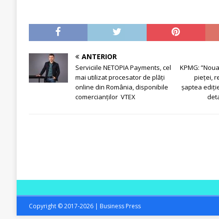
ANTERIOR
Serviciile NETOPIA Payments, cel
KPMG: ”Noua 
mai utilizat procesator de plăți
pieței, r
online din România, disponibile
șaptea ediție
comercianților VTEX
det
Copyright © 2017-2026 | Business Press