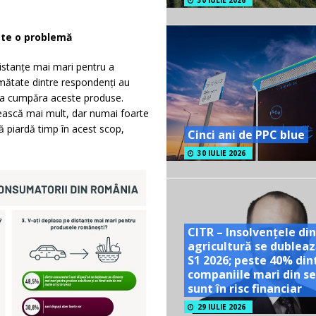
30 IULIE 2026
ste o problemă
istanțe mai mari pentru a
ătate dintre respondenți au
ru a cumpăra aceste produse.
ească mai mult, dar numai foarte
ă piardă timp în acest scop,
Cinci ani de PPC blue
30 IULIE 2026
CITR – Insolvențele din
agricultură se dubleaz
S1 2026; peste 40% din
companiile mari din se
sunt în risc financiar
29 IULIE 2026