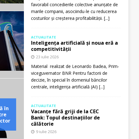
favorabil concedierile colective anunțate de
marile companii, asociindu-le cu reducerea
costurilor și creșterea profitabilității.
[...]
ACTUALITATE
Inteligența artificială și noua eră a
competitivității
23 iulie 2026
Material realizat de Leonardo Badea, Prim-
viceguvernator BNR Pentru factorii de
decizie, în special în domeniul băncilor
centrale, inteligența artificială (AI)
[...]
ACTUALITATE
ă în
Vacanțe fără griji de la CEC
tre
Bank: Topul destinațiilor de
ctor
călătorie
9 iulie 2026