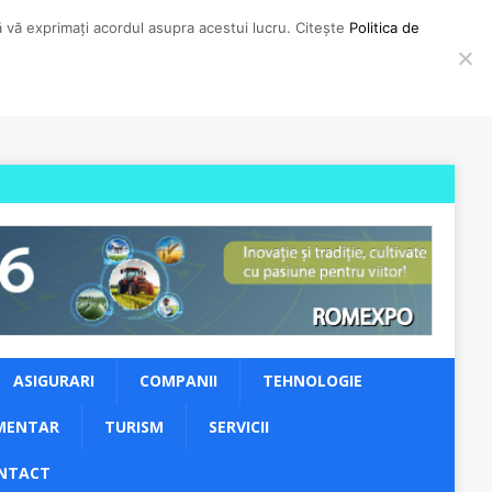
să vă exprimați acordul asupra acestui lucru. Citește
Politica de
ASIGURARI
COMPANII
TEHNOLOGIE
MENTAR
TURISM
SERVICII
NTACT