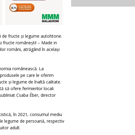
 de fructe și legume autohtone.
i fructe româneşti! – Made in
or români, atrăgând în același
conomia românească. La
produsele pe care le oferim
cte și legume de înaltă calitate.
 să ofere fermierilor locali
subliniat Csaba Éber, director
atistică, în 2021, consumul mediu
 de legume de persoană, respectiv
itor adult.