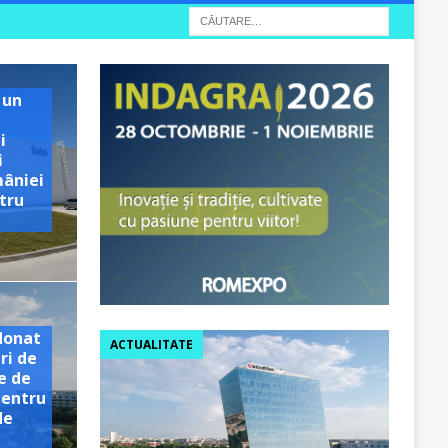
 un
i
i
mâniei
tru
e
donat
ACTUALITATE
ri de
e de
pentru
de