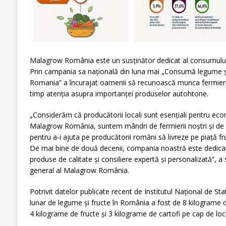
Malagrow România este un susținător dedicat al consumului
Prin campania sa națională din luna mai „Consumă legume ş
Romania” a încurajat oamenii să recunoască munca fermieril
timp atenția asupra importanței produselor autohtone.
„Considerăm că producătorii locali sunt esențiali pentru e
Malagrow România, suntem mândri de fermierii noștri și de 
pentru a-i ajuta pe producătorii români să livreze pe piață fru
De mai bine de două decenii, compania noastră este dedicată
produse de calitate și consiliere expertă și personalizată”, a 
general al Malagrow România.
Potrivit datelor publicate recent de Institutul Național de St
lunar de legume și fructe în România a fost de 8 kilograme
4 kilograme de fructe și 3 kilograme de cartofi pe cap de locu