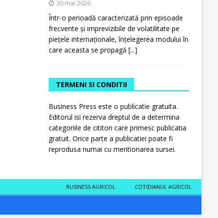
30 mai 2026
Într-o perioadă caracterizată prin episoade
frecvente și imprevizibile de volatilitate pe
piețele internaționale, înțelegerea modului în
care aceasta se propagă
[...]
TERMENI SI CONDITII
Business Press este o publicatie gratuita.
Editorul isi rezerva dreptul de a determina
categoriile de cititori care primesc publicatia
gratuit. Orice parte a publicatiei poate fi
reprodusa numai cu mentionarea sursei.
BUSINESS AGRICOL
COTIDIANUL AGRICOL