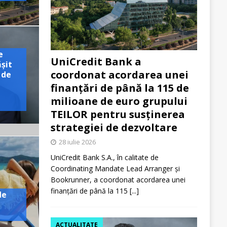
e
UniCredit Bank a
ășit
coordonat acordarea unei
 de
finanțări de până la 115 de
milioane de euro grupului
TEILOR pentru susținerea
strategiei de dezvoltare
28 iulie 2026
UniCredit Bank S.A., în calitate de
Coordinating Mandate Lead Arranger și
Bookrunner, a coordonat acordarea unei
finanțări de până la 115
[...]
de
ACTUALITATE