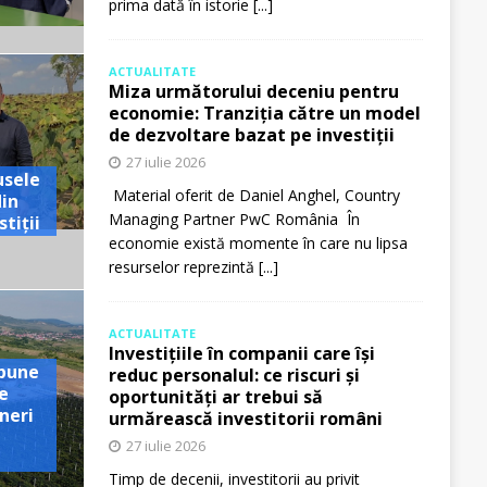
prima dată în istorie
[...]
ACTUALITATE
Miza următorului deceniu pentru
economie: Tranziția către un model
de dezvoltare bazat pe investiții
27 iulie 2026
usele
Material oferit de Daniel Anghel, Country
din
Managing Partner PwC România În
tiții
economie există momente în care nu lipsa
resurselor reprezintă
[...]
ACTUALITATE
Investițiile în companii care își
pune
reduc personalul: ce riscuri și
e
oportunități ar trebui să
neri
urmărească investitorii români
27 iulie 2026
Timp de decenii, investitorii au privit