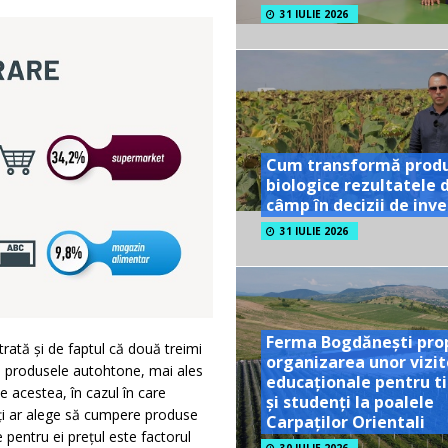
31 IULIE 2026
Cum transformă prod
biologice rezultatele 
câmp în decizii de inves
31 IULIE 2026
Ferma Bogdănești pro
rată și de faptul că două treimi
organizarea unor vizit
u produsele autohtone, mai ales
educaționale pentru ti
te acestea, în cazul în care
și studenți la poalele
ți ar alege să cumpere produse
Carpaților Orientali
 pentru ei prețul este factorul