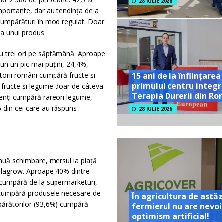
28 IULIE 2026
mportante, dar au tendința de a
 cumpărături în mod regulat. Doar
a unui produs.
u trei ori pe săptămână. Aproape
 un un pic mai puțini, 24,4%,
orii români cumpără fructe și
15 ani de la înființarea
primului centru integr
fructe și legume doar de câteva
Terapia Durerii din R
denți cumpără rareori legume,
8% din cei care au răspuns
28 IULIE 2026
nuă schimbare, mersul la piață
Malagrow. Aproape 40% dintre
 cumpără de la supermarketuri,
% cumpără produsele necesare de
În agricultura de astăz
părătorilor (93,6%) cumpără
fermierul nu are nevoi
optimism artificial!