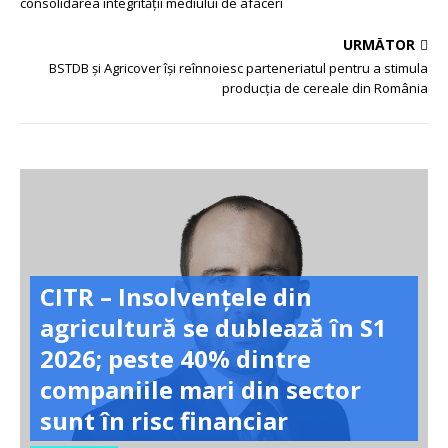
consolidarea integrității mediului de afaceri
URMĂTOR
BSTDB și Agricover își reînnoiesc parteneriatul pentru a stimula
producția de cereale din România
CITR – Insolvențele din
agricultură se dublează în S1
2026; peste 40% dintre
companiile mari din sector
sunt în risc financiar