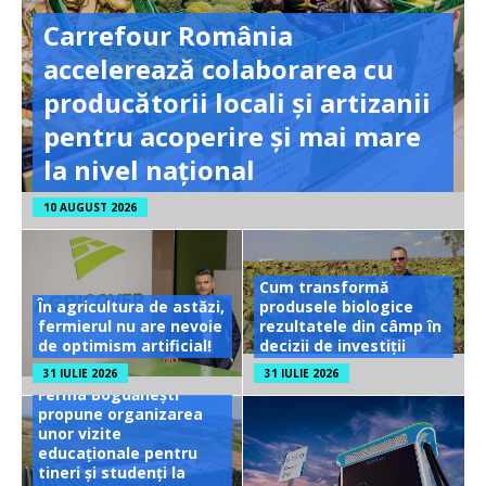
Carrefour România
accelerează colaborarea cu
producătorii locali și artizanii
pentru acoperire și mai mare
la nivel național
10 AUGUST 2026
Cum transformă
În agricultura de astăzi,
produsele biologice
fermierul nu are nevoie
rezultatele din câmp în
de optimism artificial!
decizii de investiții
31 IULIE 2026
31 IULIE 2026
Ferma Bogdănești
propune organizarea
unor vizite
educaționale pentru
tineri și studenți la