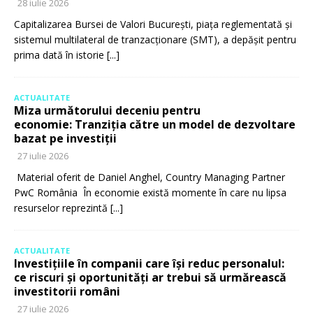
28 iulie 2026
Capitalizarea Bursei de Valori București, piața reglementată și
sistemul multilateral de tranzacționare (SMT), a depășit pentru
prima dată în istorie
[...]
ACTUALITATE
Miza următorului deceniu pentru
economie: Tranziția către un model de dezvoltare
bazat pe investiții
27 iulie 2026
Material oferit de Daniel Anghel, Country Managing Partner
PwC România În economie există momente în care nu lipsa
resurselor reprezintă
[...]
ACTUALITATE
Investițiile în companii care își reduc personalul:
ce riscuri și oportunități ar trebui să urmărească
investitorii români
27 iulie 2026