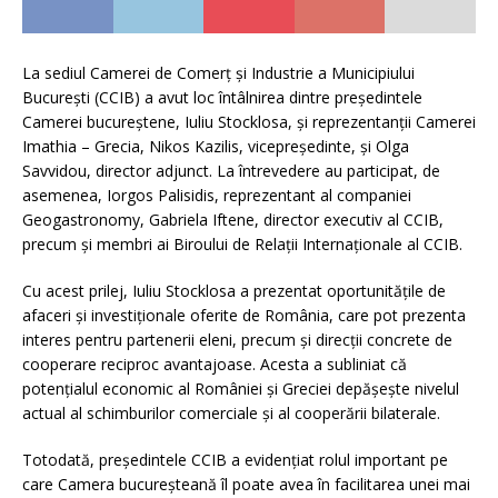
La sediul Camerei de Comerț și Industrie a Municipiului
București (CCIB) a avut loc întâlnirea dintre președintele
Camerei bucureștene, Iuliu Stocklosa, și reprezentanții Camerei
Imathia – Grecia, Nikos Kazilis, vicepreședinte, și Olga
Savvidou, director adjunct. La întrevedere au participat, de
asemenea, Iorgos Palisidis, reprezentant al companiei
Geogastronomy, Gabriela Iftene, director executiv al CCIB,
precum și membri ai Biroului de Relații Internaționale al CCIB.
Cu acest prilej, Iuliu Stocklosa a prezentat oportunitățile de
afaceri și investiționale oferite de România, care pot prezenta
interes pentru partenerii eleni, precum și direcții concrete de
cooperare reciproc avantajoase. Acesta a subliniat că
potențialul economic al României și Greciei depășește nivelul
actual al schimburilor comerciale și al cooperării bilaterale.
Totodată, președintele CCIB a evidențiat rolul important pe
care Camera bucureșteană îl poate avea în facilitarea unei mai