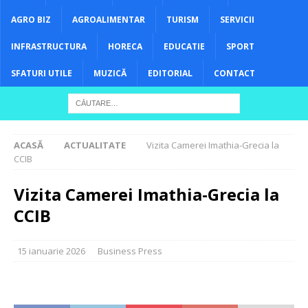
AGRO BIZ
AGROALIMENTAR
TURISM
SERVICII
INFRASTRUCTURA
HORECA
EDUCATIE
SPORT
SFATURI UTILE
MUZICĂ
EDITORIAL
CONTACT
ACASĂ
ACTUALITATE
Vizita Camerei Imathia-Grecia la
CCIB
Vizita Camerei Imathia-Grecia la
CCIB
15 ianuarie 2026
Business Press