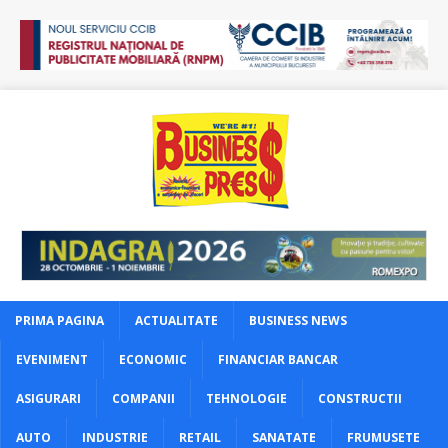
PRIMA PAGINA
ACTUALITATE
BUSINESS NEWS
EVENIMENT
ECONOMIC
FINANCIAR BANCAR
ASIGURARI
COMPANII
TEHNOLOGIE
CONSTRUCTII
AUTO
INDUSTRIE
RETAIL
SANATATE
FRUMUSETE