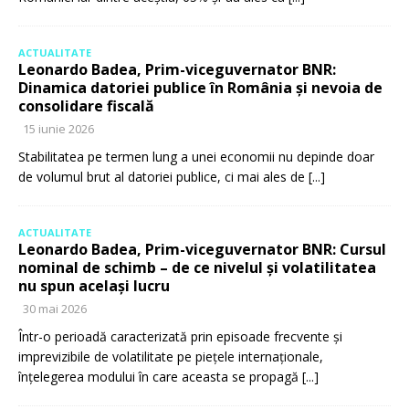
ACTUALITATE
Leonardo Badea, Prim-viceguvernator BNR:
Dinamica datoriei publice în România și nevoia de
consolidare fiscală
15 iunie 2026
Stabilitatea pe termen lung a unei economii nu depinde doar
de volumul brut al datoriei publice, ci mai ales de
[...]
ACTUALITATE
Leonardo Badea, Prim-viceguvernator BNR: Cursul
nominal de schimb – de ce nivelul și volatilitatea
nu spun același lucru
30 mai 2026
Într-o perioadă caracterizată prin episoade frecvente și
imprevizibile de volatilitate pe piețele internaționale,
înțelegerea modului în care aceasta se propagă
[...]