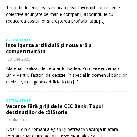
Timp de decenii, investitorii au privit favorabil concedierile
colective anunțate de marile companii, asociindu-le cu
reducerea costurilor și creșterea profitabilității.
[...]
ACTUALITATE
Inteligența artificială și noua eră a
competitivității
23 iulie 2026
Material realizat de Leonardo Badea, Prim-viceguvernator
BNR Pentru factorii de decizie, în special în domeniul băncilor
centrale, inteligența artificială (AI)
[...]
ACTUALITATE
Vacanțe fără griji de la CEC Bank: Topul
destinațiilor de călătorie
9 iulie 2026
Doar 1 din 4 români aleg să își petreacă vacanța în afara
României iar dintre aceștia, 65% și-au ales ca
[...]