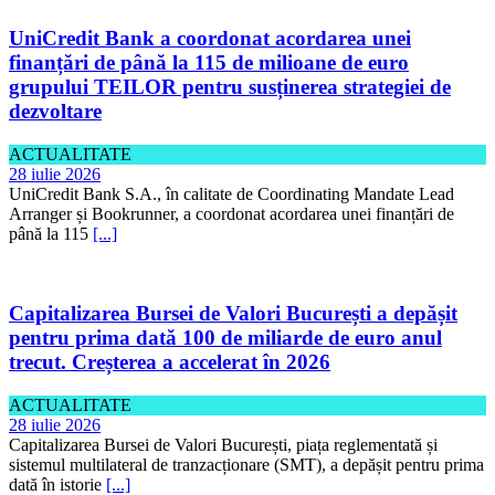
UniCredit Bank a coordonat acordarea unei
finanțări de până la 115 de milioane de euro
grupului TEILOR pentru susținerea strategiei de
dezvoltare
ACTUALITATE
28 iulie 2026
UniCredit Bank S.A., în calitate de Coordinating Mandate Lead
Arranger și Bookrunner, a coordonat acordarea unei finanțări de
până la 115
[...]
Capitalizarea Bursei de Valori București a depășit
pentru prima dată 100 de miliarde de euro anul
trecut. Creșterea a accelerat în 2026
ACTUALITATE
28 iulie 2026
Capitalizarea Bursei de Valori București, piața reglementată și
sistemul multilateral de tranzacționare (SMT), a depășit pentru prima
dată în istorie
[...]