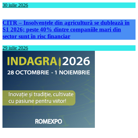
30 iulie 2026
CITR – Insolvențele din agricultură se dublează în
S1 2026; peste 40% dintre companiile mari din
sector sunt în risc financiar
29 iulie 2026