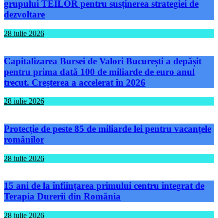
grupului TEILOR pentru susținerea strategiei de
dezvoltare
28 iulie 2026
Capitalizarea Bursei de Valori București a depășit
pentru prima dată 100 de miliarde de euro anul
trecut. Creșterea a accelerat în 2026
28 iulie 2026
Protecție de peste 85 de miliarde lei pentru vacanțele
românilor
28 iulie 2026
15 ani de la înființarea primului centru integrat de
Terapia Durerii din România
28 iulie 2026