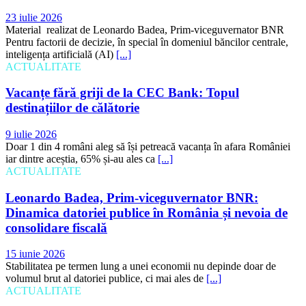
23 iulie 2026
Material realizat de Leonardo Badea, Prim-viceguvernator BNR
Pentru factorii de decizie, în special în domeniul băncilor centrale,
inteligența artificială (AI)
[...]
ACTUALITATE
Vacanțe fără griji de la CEC Bank: Topul
destinațiilor de călătorie
9 iulie 2026
Doar 1 din 4 români aleg să își petreacă vacanța în afara României
iar dintre aceștia, 65% și-au ales ca
[...]
ACTUALITATE
Leonardo Badea, Prim-viceguvernator BNR:
Dinamica datoriei publice în România și nevoia de
consolidare fiscală
15 iunie 2026
Stabilitatea pe termen lung a unei economii nu depinde doar de
volumul brut al datoriei publice, ci mai ales de
[...]
ACTUALITATE