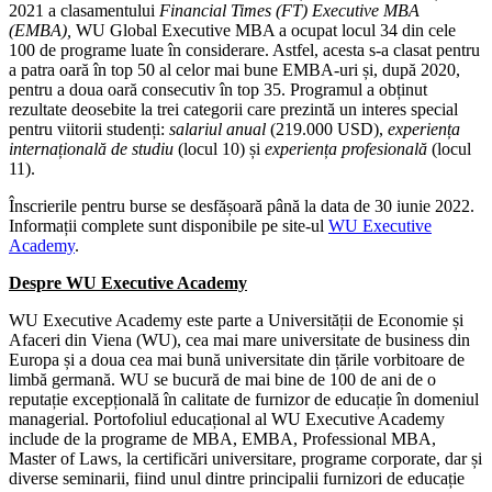
2021 a clasamentului
Financial Times (FT) Executive MBA
(EMBA),
WU Global Executive MBA a ocupat locul 34 din cele
100 de programe luate în considerare. Astfel, acesta s-a clasat pentru
a patra oară în top 50 al celor mai bune EMBA-uri și, după 2020,
pentru a doua oară consecutiv în top 35. Programul a obținut
rezultate deosebite la trei categorii care prezintă un interes special
pentru viitorii studenți:
salariul anual
(219.000 USD),
experiența
internațională de studiu
(locul 10) și
experiența profesională
(locul
11).
Înscrierile pentru burse se desfășoară până la data de 30 iunie 2022.
Informații complete sunt disponibile pe site-ul
WU Executive
Academy
.
Despre WU Executive Academy
WU Executive Academy este parte a Universității de Economie și
Afaceri din Viena (WU), cea mai mare universitate de business din
Europa și a doua cea mai bună universitate din țările vorbitoare de
limbă germană. WU se bucură de mai bine de 100 de ani de o
reputație excepțională în calitate de furnizor de educație în domeniul
managerial. Portofoliul educațional al WU Executive Academy
include de la programe de MBA, EMBA, Professional MBA,
Master of Laws, la certificări universitare, programe corporate, dar și
diverse seminarii, fiind unul dintre principalii furnizori de educație