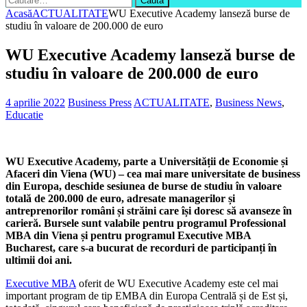
după:
Acasă
ACTUALITATE
WU Executive Academy lanseză burse de
studiu în valoare de 200.000 de euro
WU Executive Academy lanseză burse de
studiu în valoare de 200.000 de euro
4 aprilie 2022
Business Press
ACTUALITATE
,
Business News
,
Educatie
WU Executive Academy, parte a Universității de Economie și
Afaceri din Viena (WU) – cea mai mare universitate de business
din Europa, deschide sesiunea de burse de studiu în valoare
totală de 200.000 de euro, adresate managerilor și
antreprenorilor români și străini care își doresc să avanseze în
carieră. Bursele sunt valabile pentru programul Professional
MBA din Viena și pentru programul Executive MBA
Bucharest, care s-a bucurat de recorduri de participanți în
ultimii doi ani.
Executive
MBA
oferit de WU Executive Academy este cel mai
important program de tip EMBA din Europa Centrală și de Est și,