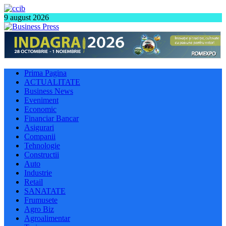
9 august 2026
Prima Pagina
ACTUALITATE
Business News
Eveniment
Economic
Financiar Bancar
Asigurari
Companii
Tehnologie
Constructii
Auto
Industrie
Retail
SANATATE
Frumusete
Agro Biz
Agroalimentar