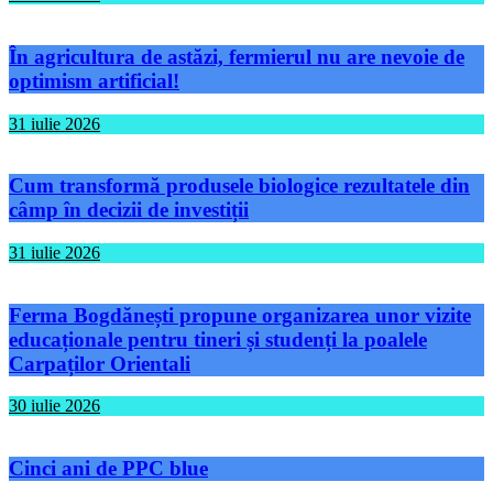
În agricultura de astăzi, fermierul nu are nevoie de
optimism artificial!
31 iulie 2026
Cum transformă produsele biologice rezultatele din
câmp în decizii de investiții
31 iulie 2026
Ferma Bogdănești propune organizarea unor vizite
educaționale pentru tineri și studenți la poalele
Carpaților Orientali
30 iulie 2026
Cinci ani de PPC blue