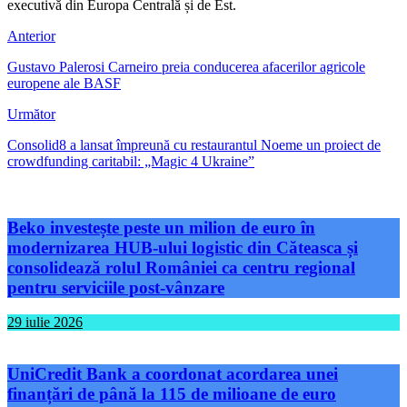
executivă din Europa Centrală și de Est.
Anterior
Gustavo Palerosi Carneiro preia conducerea afacerilor agricole
europene ale BASF
Următor
Consolid8 a lansat împreună cu restaurantul Noeme un proiect de
crowdfunding caritabil: „Magic 4 Ukraine”
Beko investește peste un milion de euro în
modernizarea HUB-ului logistic din Căteasca și
consolidează rolul României ca centru regional
pentru serviciile post-vânzare
29 iulie 2026
UniCredit Bank a coordonat acordarea unei
finanțări de până la 115 de milioane de euro