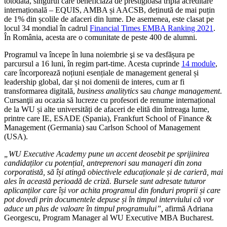
totodată, singurul care beneficiază de prestigioasa triplă acreditare
internațională – EQUIS, AMBA și AACSB, deținută de mai puțin
de 1% din școlile de afaceri din lume. De asemenea, este clasat pe
locul 34 mondial în cadrul
Financial Times EMBA Ranking 2021
.
În România, acesta are o comunitate de peste 400 de alumni.
Programul va începe în luna noiembrie şi se va desfășura pe
parcursul a 16 luni, în regim part-time. Acesta cuprinde
14 module
,
care încorporează noțiuni esențiale de management general și
leadership global, dar și noi domenii de interes, cum ar fi
transformarea digitală,
business analitytics
sau
change management
.
Cursanţii au ocazia să lucreze cu profesori de renume internațional
de la WU și alte universități de afaceri de elită din întreaga lume,
printre care IE, ESADE (Spania), Frankfurt School of Finance &
Management (Germania) sau Carlson School of Management
(USA).
„WU Executive Academy pune un accent deosebit pe sprijinirea
candidaților cu potențial, antreprenori sau manageri din zona
corporatistă, să își atingă obiectivele educaționale și de carieră, mai
ales în această perioadă de criză. Bursele sunt adresate tuturor
aplicanților care își vor achita programul din fonduri proprii și care
pot dovedi prin documentele depuse și în timpul interviului că vor
aduce un plus de valoare în timpul programului”,
afirmă Adriana
Georgescu, Program Manager al WU Executive MBA Bucharest.