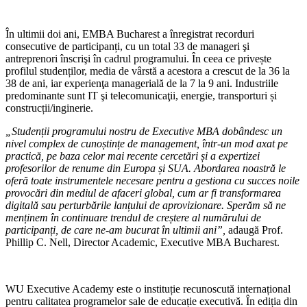
În ultimii doi ani, EMBA Bucharest a înregistrat recorduri
consecutive de participanți, cu un total 33 de manageri şi
antreprenori înscrişi în cadrul programului. În ceea ce privește
profilul studenților, media de vârstă a acestora a crescut de la 36 la
38 de ani, iar experienţa managerială de la 7 la 9 ani. Industriile
predominante sunt IT şi telecomunicaţii, energie, transporturi și
construcții/inginerie.
„Studenții programului nostru de Executive MBA dobândesc un
nivel complex de cunoștințe de management, într-un mod axat pe
practică, pe baza celor mai recente cercetări și a expertizei
profesorilor de renume din Europa și SUA. Abordarea noastră le
oferă toate instrumentele necesare pentru a gestiona cu succes noile
provocări din mediul de afaceri global, cum ar fi transformarea
digitală sau perturbările lanțului de aprovizionare. Sperăm să ne
menținem în continuare trendul de creștere al numărului de
participanți, de care ne-am bucurat în ultimii ani”,
adaugă Prof.
Phillip C. Nell, Director Academic, Executive MBA Bucharest.
WU Executive Academy este o instituție recunoscută internațional
pentru calitatea programelor sale de educație executivă. În ediția din