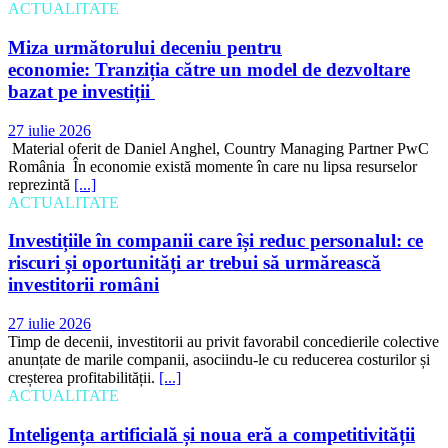
ACTUALITATE
Miza următorului deceniu pentru
economie: Tranziția către un model de dezvoltare
bazat pe investiții
27 iulie 2026
Material oferit de Daniel Anghel, Country Managing Partner PwC
România În economie există momente în care nu lipsa resurselor
reprezintă
[...]
ACTUALITATE
Investițiile în companii care își reduc personalul: ce
riscuri și oportunități ar trebui să urmărească
investitorii români
27 iulie 2026
Timp de decenii, investitorii au privit favorabil concedierile colective
anunțate de marile companii, asociindu-le cu reducerea costurilor și
creșterea profitabilității.
[...]
ACTUALITATE
Inteligența artificială și noua eră a competitivității