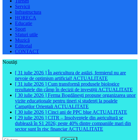
Turism
Servicii
Infrastructura
HORECA
Educatie
Sport
Sfaturi utile
Muzică
Editorial
CONTACT
Noutăți
[ 31 iulie 2026 ]
În agricultura de astăzi, fermierul nu are
nevoie de optimism artificial!
ACTUALITATE
[ 31 iulie 2026 ]
Cum transformă produsele biologice
rezultatele din câmp în decizii de investiții
ACTUALITATE
[ 30 iulie 2026 ]
Ferma Bogdănești propune organizarea unor
vizite educaționale pentru tineri și studenți la poalele
Carpaților Orientali
ACTUALITATE
[ 30 iulie 2026 ]
Cinci ani de PPC blue
ACTUALITATE
[ 29 iulie 2026 ]
CITR – Insolvențele din agricultură se
dublează în S1 2026; peste 40% dintre companiile mari din
sector sunt în risc financiar
ACTUALITATE
Caută