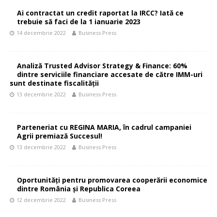
Ai contractat un credit raportat la IRCC? Iată ce
trebuie să faci de la 1 ianuarie 2023
14 decembrie 2022
Business Press
Analiză Trusted Advisor Strategy & Finance: 60%
dintre serviciile financiare accesate de către IMM-uri
sunt destinate fiscalităţii
13 decembrie 2022
Business Press
Parteneriat cu REGINA MARIA, în cadrul campaniei
Agrii premiază Succesul!
13 decembrie 2022
Business Press
Oportunități pentru promovarea cooperării economice
dintre România și Republica Coreea
12 decembrie 2022
Business Press