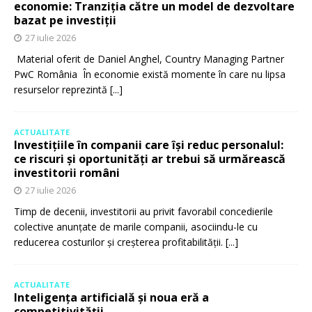
economie: Tranziția către un model de dezvoltare
bazat pe investiții
27 iulie 2026
Material oferit de Daniel Anghel, Country Managing Partner
PwC România În economie există momente în care nu lipsa
resurselor reprezintă
[...]
ACTUALITATE
Investițiile în companii care își reduc personalul:
ce riscuri și oportunități ar trebui să urmărească
investitorii români
27 iulie 2026
Timp de decenii, investitorii au privit favorabil concedierile
colective anunțate de marile companii, asociindu-le cu
reducerea costurilor și creșterea profitabilității.
[...]
ACTUALITATE
Inteligența artificială și noua eră a
competitivității