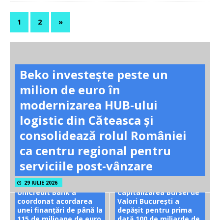
1
2
»
Beko investește peste un
milion de euro în
modernizarea HUB-ului
logistic din Căteasca și
consolidează rolul României
ca centru regional pentru
serviciile post-vânzare
29 IULIE 2026
UniCredit Bank a
Capitalizarea Bursei de
coordonat acordarea
Valori București a
unei finanțări de până la
depășit pentru prima
115 de milioane de euro
dată 100 de miliarde de