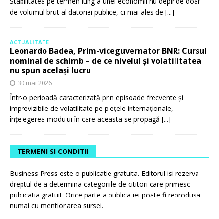
Stabilitatea pe termen lung a unei economii nu depinde doar
de volumul brut al datoriei publice, ci mai ales de
[...]
ACTUALITATE
Leonardo Badea, Prim-viceguvernator BNR: Cursul
nominal de schimb – de ce nivelul și volatilitatea
nu spun același lucru
30 mai 2026
Într-o perioadă caracterizată prin episoade frecvente și
imprevizibile de volatilitate pe piețele internaționale,
înțelegerea modului în care aceasta se propagă
[...]
TERMENI SI CONDITII
Business Press este o publicatie gratuita. Editorul isi rezerva
dreptul de a determina categoriile de cititori care primesc
publicatia gratuit. Orice parte a publicatiei poate fi reprodusa
numai cu mentionarea sursei.