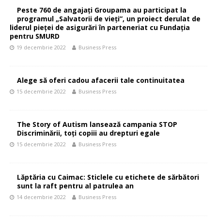
Peste 760 de angajați Groupama au participat la
programul „Salvatorii de vieți”, un proiect derulat de
liderul pieței de asigurări în parteneriat cu Fundația
pentru SMURD
19 decembrie 2022
Business Press
Alege să oferi cadou afacerii tale continuitatea
15 decembrie 2022
Business Press
The Story of Autism lansează campania STOP
Discriminării, toţi copiii au drepturi egale
15 decembrie 2022
Business Press
Lăptăria cu Caimac: Sticlele cu etichete de sărbători
sunt la raft pentru al patrulea an
14 decembrie 2022
Business Press