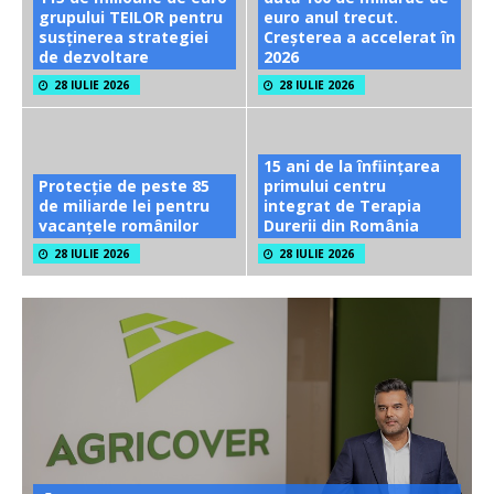
grupului TEILOR pentru
euro anul trecut.
susținerea strategiei
Creșterea a accelerat în
de dezvoltare
2026
28 IULIE 2026
28 IULIE 2026
15 ani de la înființarea
Protecție de peste 85
primului centru
de miliarde lei pentru
integrat de Terapia
vacanțele românilor
Durerii din România
28 IULIE 2026
28 IULIE 2026