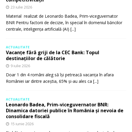
23 iulie 2026
Material realizat de Leonardo Badea, Prim-viceguvernator
BNR Pentru factorii de decizie, în special în domeniul băncilor
centrale, inteligența artificială (AI)
[...]
ACTUALITATE
Vacanțe fără griji de la CEC Bank: Topul
destinațiilor de călătorie
9 iulie 2026
Doar 1 din 4 români aleg să își petreacă vacanța în afara
României iar dintre aceștia, 65% și-au ales ca
[...]
ACTUALITATE
Leonardo Badea, Prim-viceguvernator BNR:
Dinamica datoriei publice în România și nevoia de
consolidare fiscală
15 iunie 2026