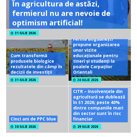
În agricultura de astăzi,
fermierul nu are nevoie de
optimism artificial!
31 IULIE 2026
Ferma Bogdănești
propune organizarea
unor vizite
Cum transformă
educaționale pentru
produsele biologice
tineri și studenți la
rezultatele din câmp în
poalele Carpaților
decizii de investiții
Orientali
31 IULIE 2026
30 IULIE 2026
CITR – Insolvențele din
agricultură se dublează
în S1 2026; peste 40%
dintre companiile mari
din sector sunt în risc
Cinci ani de PPC blue
financiar
30 IULIE 2026
29 IULIE 2026