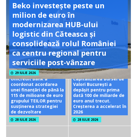
Beko investește peste un
milion de euro în
modernizarea HUB-ului
logistic din Căteasca și
consolidează rolul României
ca centru regional pentru
serviciile post-vânzare
29 IULIE 2026
UniCredit Bank a
Capitalizarea Bursei de
coordonat acordarea
Valori București a
unei finanțări de până la
depășit pentru prima
115 de milioane de euro
dată 100 de miliarde de
grupului TEILOR pentru
euro anul trecut.
susținerea strategiei
Creșterea a accelerat în
de dezvoltare
2026
28 IULIE 2026
28 IULIE 2026