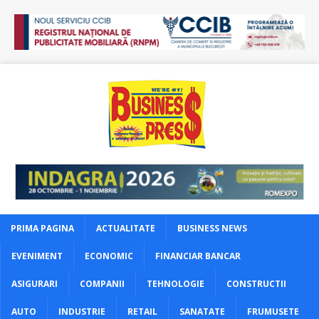
PRIMA PAGINA
ACTUALITATE
BUSINESS NEWS
EVENIMENT
ECONOMIC
FINANCIAR BANCAR
ASIGURARI
COMPANII
TEHNOLOGIE
CONSTRUCTII
AUTO
INDUSTRIE
RETAIL
SANATATE
FRUMUSETE