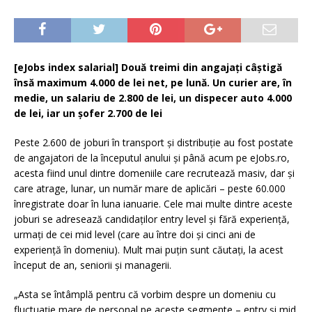
[eJobs index salarial] Două treimi din angajați câștigă
însă maximum 4.000 de lei net, pe lună. Un curier are, în
medie, un salariu de 2.800 de lei, un dispecer auto 4.000
de lei, iar un șofer 2.700 de lei
Peste 2.600 de joburi în transport și distribuție au fost postate
de angajatori de la începutul anului și până acum pe eJobs.ro,
acesta fiind unul dintre domeniile care recrutează masiv, dar și
care atrage, lunar, un număr mare de aplicări – peste 60.000
înregistrate doar în luna ianuarie. Cele mai multe dintre aceste
joburi se adresează candidaților entry level și fără experiență,
urmați de cei mid level (care au între doi și cinci ani de
experiență în domeniu). Mult mai puțin sunt căutați, la acest
început de an, seniorii și managerii.
„Asta se întâmplă pentru că vorbim despre un domeniu cu
fluctuație mare de personal pe aceste segmente – entry și mid