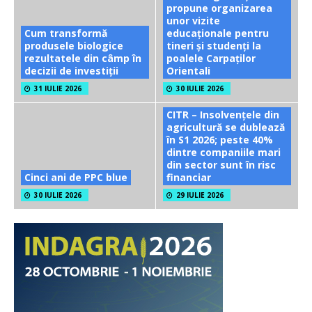
propune organizarea
unor vizite
Cum transformă
educaționale pentru
produsele biologice
tineri și studenți la
rezultatele din câmp în
poalele Carpaților
decizii de investiții
Orientali
31 IULIE 2026
30 IULIE 2026
CITR – Insolvențele din
agricultură se dublează
în S1 2026; peste 40%
dintre companiile mari
din sector sunt în risc
Cinci ani de PPC blue
financiar
30 IULIE 2026
29 IULIE 2026