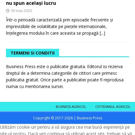
nu spun același lucru
30 mai 2026
Într-o perioadă caracterizată prin episoade frecvente și
imprevizibile de volatilitate pe piețele internaționale,
înțelegerea modului în care aceasta se propagă
[...]
TERMENI SI CONDITII
Business Press este o publicatie gratuita. Editorul isi rezerva
dreptul de a determina categoriile de cititori care primesc
publicatia gratuit. Orice parte a publicatiei poate fi reprodusa
numai cu mentionarea sursei.
BUSINESS AGRICOL
COTIDIANUL AGRICOL
Copyright © 2017-2026 | Business Press
Utilizăm cookie-uri pentru a vă asigura cea mai bună experiență pe
site-ul nostru. Dacă veți continua să utilizați acest site, trebuie să vă