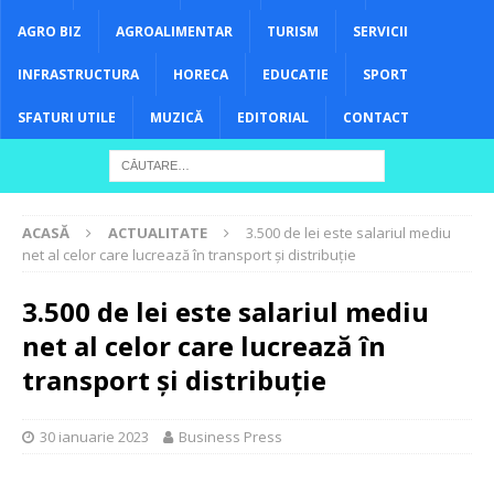
AGRO BIZ
AGROALIMENTAR
TURISM
SERVICII
INFRASTRUCTURA
HORECA
EDUCATIE
SPORT
SFATURI UTILE
MUZICĂ
EDITORIAL
CONTACT
ACASĂ
ACTUALITATE
3.500 de lei este salariul mediu
net al celor care lucrează în transport și distribuție
3.500 de lei este salariul mediu
net al celor care lucrează în
transport și distribuție
30 ianuarie 2023
Business Press