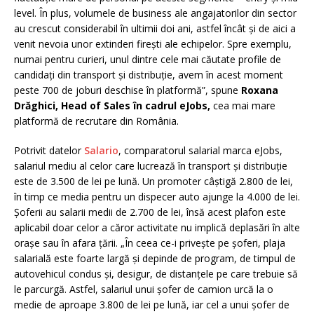
level. În plus, volumele de business ale angajatorilor din sector
au crescut considerabil în ultimii doi ani, astfel încât și de aici a
venit nevoia unor extinderi firești ale echipelor. Spre exemplu,
numai pentru curieri, unul dintre cele mai căutate profile de
candidați din transport și distribuție, avem în acest moment
peste 700 de joburi deschise în platformă”, spune
Roxana
Drăghici, Head of Sales în cadrul eJobs,
cea mai mare
platformă de recrutare din România.
Potrivit datelor
Salario
, comparatorul salarial marca eJobs,
salariul mediu al celor care lucrează în transport și distribuție
este de 3.500 de lei pe lună. Un promoter câștigă 2.800 de lei,
în timp ce media pentru un dispecer auto ajunge la 4.000 de lei.
Șoferii au salarii medii de 2.700 de lei, însă acest plafon este
aplicabil doar celor a căror activitate nu implică deplasări în alte
orașe sau în afara țării. „În ceea ce-i privește pe șoferi, plaja
salarială este foarte largă și depinde de program, de timpul de
autovehicul condus și, desigur, de distanțele pe care trebuie să
le parcurgă. Astfel, salariul unui șofer de camion urcă la o
medie de aproape 3.800 de lei pe lună, iar cel a unui șofer de