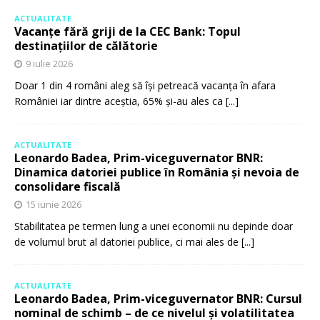
ACTUALITATE
Vacanțe fără griji de la CEC Bank: Topul
destinațiilor de călătorie
9 iulie 2026
Doar 1 din 4 români aleg să își petreacă vacanța în afara
României iar dintre aceștia, 65% și-au ales ca
[...]
ACTUALITATE
Leonardo Badea, Prim-viceguvernator BNR:
Dinamica datoriei publice în România și nevoia de
consolidare fiscală
15 iunie 2026
Stabilitatea pe termen lung a unei economii nu depinde doar
de volumul brut al datoriei publice, ci mai ales de
[...]
ACTUALITATE
Leonardo Badea, Prim-viceguvernator BNR: Cursul
nominal de schimb – de ce nivelul și volatilitatea