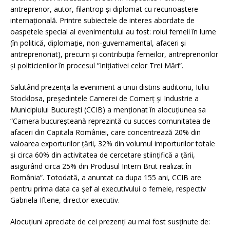
antreprenor, autor, filantrop și diplomat cu recunoaștere
internațională. Printre subiectele de interes abordate de
oaspetele special al evenimentului au fost: rolul femeii în lume
(în politică, diplomație, non-guvernamental, afaceri și
antreprenoriat), precum și contribuția femeilor, antreprenorilor
și politicienilor în procesul ”Inițiativei celor Trei Mări”.
Salutând prezența la eveniment a unui distins auditoriu, Iuliu
Stocklosa, președintele Camerei de Comerț și Industrie a
Municipiului București (CCIB) a menționat în alocuțiunea sa
“Camera bucureșteană reprezintă cu succes comunitatea de
afaceri din Capitala României, care concentrează 20% din
valoarea exporturilor țării, 32% din volumul importurilor totale
și circa 60% din activitatea de cercetare științifică a țării,
asigurând circa 25% din Produsul Intern Brut realizat în
România”. Totodată, a anuntat ca dupa 155 ani, CCIB are
pentru prima data ca șef al executivului o femeie, respectiv
Gabriela Iftene, director executiv.
Alocuțiuni apreciate de cei prezenți au mai fost susținute de: