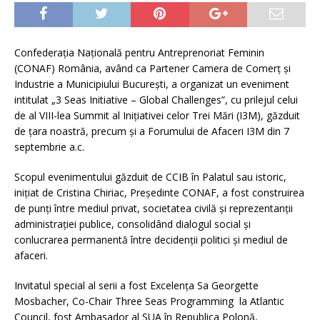
Confederația Națională pentru Antreprenoriat Feminin
(CONAF) România, având ca Partener Camera de Comerț și
Industrie a Municipiului București, a organizat un eveniment
intitulat „3 Seas Initiative – Global Challenges”, cu prilejul celui
de al VIII-lea Summit al Inițiativei celor Trei Mări (I3M), găzduit
de țara noastră, precum și a Forumului de Afaceri I3M din 7
septembrie a.c.
Scopul evenimentului găzduit de CCIB în Palatul sau istoric,
inițiat de Cristina Chiriac, Președinte CONAF, a fost construirea
de punți între mediul privat, societatea civilă și reprezentanții
administrației publice, consolidând dialogul social și
conlucrarea permanentă între decidenții politici și mediul de
afaceri.
Invitatul special al serii a fost Excelența Sa Georgette
Mosbacher, Co-Chair Three Seas Programming la Atlantic
Council, fost Ambasador al SUA în Republica Polonă,