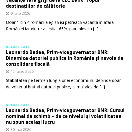
destinațiilor de călătorie
9 iulie 2026
Doar 1 din 4 români aleg să își petreacă vacanța în afara
României iar dintre aceștia, 65% și-au ales ca
[...]
ACTUALITATE
Leonardo Badea, Prim-viceguvernator BNR:
Dinamica datoriei publice în România și nevoia de
consolidare fiscală
15 iunie 2026
Stabilitatea pe termen lung a unei economii nu depinde doar
de volumul brut al datoriei publice, ci mai ales de
[...]
ACTUALITATE
Leonardo Badea, Prim-viceguvernator BNR: Cursul
nominal de schimb – de ce nivelul și volatilitatea
nu spun același lucru
30 mai 2026