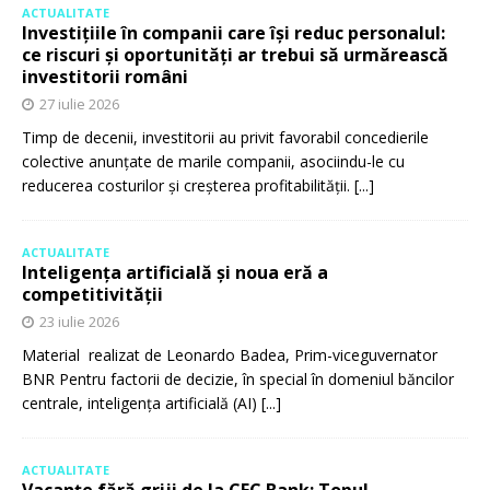
ACTUALITATE
Investițiile în companii care își reduc personalul:
ce riscuri și oportunități ar trebui să urmărească
investitorii români
27 iulie 2026
Timp de decenii, investitorii au privit favorabil concedierile
colective anunțate de marile companii, asociindu-le cu
reducerea costurilor și creșterea profitabilității.
[...]
ACTUALITATE
Inteligența artificială și noua eră a
competitivității
23 iulie 2026
Material realizat de Leonardo Badea, Prim-viceguvernator
BNR Pentru factorii de decizie, în special în domeniul băncilor
centrale, inteligența artificială (AI)
[...]
ACTUALITATE
Vacanțe fără griji de la CEC Bank: Topul