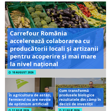
Carrefour România
accelerează colaborarea cu
producătorii locali și artizanii
pentru acoperire și mai mare
la nivel național
10 AUGUST 2026
Cum transformă
În agricultura de astăzi,
produsele biologice
fermierul nu are nevoie
rezultatele din câmp în
de optimism artificial!
decizii de investiții
31 IULIE 2026
31 IULIE 2026