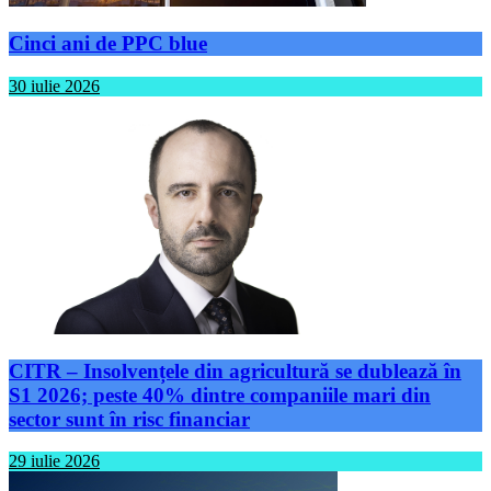
Cinci ani de PPC blue
30 iulie 2026
CITR – Insolvențele din agricultură se dublează în
S1 2026; peste 40% dintre companiile mari din
sector sunt în risc financiar
29 iulie 2026