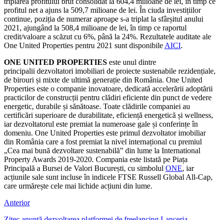
triplarea profitului brut consolidat la 604,4 milioane de lei, în timp ce
profitul net a ajuns la 509,7 milioane de lei. În ciuda investițiilor
continue, poziția de numerar aproape s-a triplat la sfârșitul anului
2021, ajungând la 508,4 milioane de lei, în timp ce raportul
credit/valoare a scăzut cu 6%, până la 24%. Rezultatele auditate ale
One United Properties pentru 2021 sunt disponibile
AICI
.
ONE UNITED PROPERTIES
este unul dintre
principalii dezvoltatori imobiliari de proiecte sustenabile rezidențiale,
de birouri și mixte de ultimă generație din România. One United
Properties este o companie inovatoare, dedicată accelerării adoptării
practicilor de construcții pentru clădiri eficiente din punct de vedere
energetic, durabile și sănătoase. Toate clădirile companiei au
certificări superioare de durabilitate, eficiență energetică și wellness,
iar dezvoltatorul este premiat la numeroase gale și conferințe în
domeniu. One United Properties este primul dezvoltator imobiliar
din România care a fost premiat la nivel internațional cu premiul
„Cea mai bună dezvoltare sustenabilă” din lume la International
Property Awards 2019-2020. Compania este listată pe Piața
Principală a Bursei de Valori București, cu simbolul
ONE
, iar
acțiunile sale sunt incluse în indicele FTSE Russell Global All-Cap,
care urmărește cele mai lichide acțiuni din lume.
Anterior
Zitec anunță dezvoltarea platformei de freelancing Lanceria,