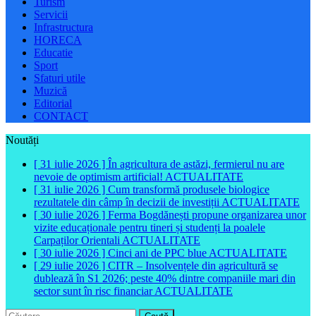
Turism
Servicii
Infrastructura
HORECA
Educatie
Sport
Sfaturi utile
Muzică
Editorial
CONTACT
Noutăți
[ 31 iulie 2026 ]
În agricultura de astăzi, fermierul nu are
nevoie de optimism artificial!
ACTUALITATE
[ 31 iulie 2026 ]
Cum transformă produsele biologice
rezultatele din câmp în decizii de investiții
ACTUALITATE
[ 30 iulie 2026 ]
Ferma Bogdănești propune organizarea unor
vizite educaționale pentru tineri și studenți la poalele
Carpaților Orientali
ACTUALITATE
[ 30 iulie 2026 ]
Cinci ani de PPC blue
ACTUALITATE
[ 29 iulie 2026 ]
CITR – Insolvențele din agricultură se
dublează în S1 2026; peste 40% dintre companiile mari din
sector sunt în risc financiar
ACTUALITATE
Caută