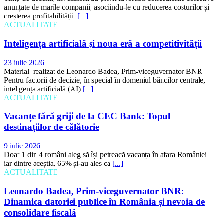
anunțate de marile companii, asociindu-le cu reducerea costurilor și
creșterea profitabilității.
[...]
ACTUALITATE
Inteligența artificială și noua eră a competitivității
23 iulie 2026
Material realizat de Leonardo Badea, Prim-viceguvernator BNR
Pentru factorii de decizie, în special în domeniul băncilor centrale,
inteligența artificială (AI)
[...]
ACTUALITATE
Vacanțe fără griji de la CEC Bank: Topul
destinațiilor de călătorie
9 iulie 2026
Doar 1 din 4 români aleg să își petreacă vacanța în afara României
iar dintre aceștia, 65% și-au ales ca
[...]
ACTUALITATE
Leonardo Badea, Prim-viceguvernator BNR:
Dinamica datoriei publice în România și nevoia de
consolidare fiscală