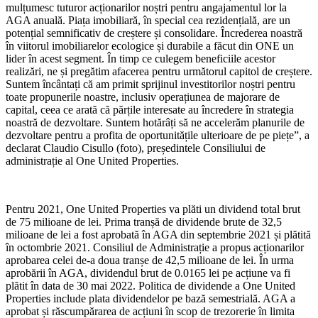
mulțumesc tuturor acționarilor noștri pentru angajamentul lor la
AGA anuală. Piața imobiliară, în special cea rezidențială, are un
potențial semnificativ de creștere și consolidare. Încrederea noastră
în viitorul imobiliarelor ecologice și durabile a făcut din ONE un
lider în acest segment. În timp ce culegem beneficiile acestor
realizări, ne și pregătim afacerea pentru următorul capitol de creștere.
Suntem încântați că am primit sprijinul investitorilor noștri pentru
toate propunerile noastre, inclusiv operațiunea de majorare de
capital, ceea ce arată că părțile interesate au încredere în strategia
noastră de dezvoltare. Suntem hotărâți să ne accelerăm planurile de
dezvoltare pentru a profita de oportunitățile ulterioare de pe piețe”, a
declarat Claudio Cisullo (foto), președintele Consiliului de
administrație al One United Properties.
Pentru 2021, One United Properties va plăti un dividend total brut
de 75 milioane de lei. Prima tranșă de dividende brute de 32,5
milioane de lei a fost aprobată în AGA din septembrie 2021 și plătită
în octombrie 2021. Consiliul de Administrație a propus acționarilor
aprobarea celei de-a doua tranșe de 42,5 milioane de lei. În urma
aprobării în AGA, dividendul brut de 0.0165 lei pe acțiune va fi
plătit în data de 30 mai 2022. Politica de dividende a One United
Properties include plata dividendelor pe bază semestrială. AGA a
aprobat și răscumpărarea de acțiuni în scop de trezorerie în limita