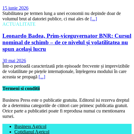
15 iunie 2026
Stabilitatea pe termen lung a unei economii nu depinde doar de
volumul brut al datoriei publice, ci mai ales de
[...]
ACTUALITATE
Leonardo Badea, Prim-viceguvernator BNR: Cursul
nominal de schimb – de ce nivelul și volatilitatea nu
spun același lucru
30 mai 2026
Într-o perioadă caracterizată prin episoade frecvente și imprevizibile
de volatilitate pe piețele internaționale, înțelegerea modului în care
aceasta se propagă
[...]
Termeni si conditii
Business Press este o publicatie gratuita. Editorul isi rezerva dreptul
de a determina categoriile de cititori care primesc publicatia gratuit.
Orice parte a publicatiei poate fi reprodusa numai cu mentionarea
sursei.
Business Agricol
Cotidianul Agricol