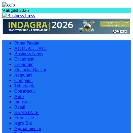
9 august 2026
Prima Pagina
ACTUALITATE
Business News
Eveniment
Economic
Financiar Bancar
Asigurari
Companii
Tehnologie
Constructii
Auto
Industrie
Retail
SANATATE
Frumusete
Agro Biz
Agroalimentar