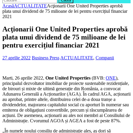
după:
Acasă
ACTUALITATE
Acţionarii One United Properties aprobă
plata unui dividend de 75 milioane de lei pentru exercițiul financiar
2021
Acţionarii One United Properties aprobă
plata unui dividend de 75 milioane de lei
pentru exercițiul financiar 2021
27 aprilie 2022
Business Press
ACTUALITATE
,
Companii
Marti, 26 aprilie 2022,
One United Properties
(BVB:
ONE
),
principalul dezvoltator imobiliar de proiecte sustenabile rezidențiale,
de birouri și mixte de ultimă generație din România, a convocat
Adunarea Generală a Acționarilor (AGA). În cadrul AGA, acționarii
au aprobat, printre altele, distribuirea celei de-a doua tranșe a
dividendelor, majorarea capitalului social cu aporturi în numerar sau
emiterea de obligațiuni convertibile, precum și răscumpărarea de
acțiuni. De asemenea, acționarii au ales noi membri ai Consiliului de
Administrație. Cvorumul AGOA și AGEA a fost de peste 87%.
„În numele noului consiliu de administrație ales, aș dori să