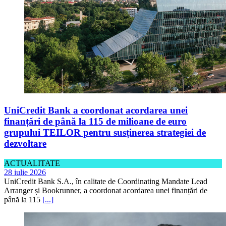
UniCredit Bank a coordonat acordarea unei
finanțări de până la 115 de milioane de euro
grupului TEILOR pentru susținerea strategiei de
dezvoltare
ACTUALITATE
28 iulie 2026
UniCredit Bank S.A., în calitate de Coordinating Mandate Lead
Arranger și Bookrunner, a coordonat acordarea unei finanțări de
până la 115
[...]