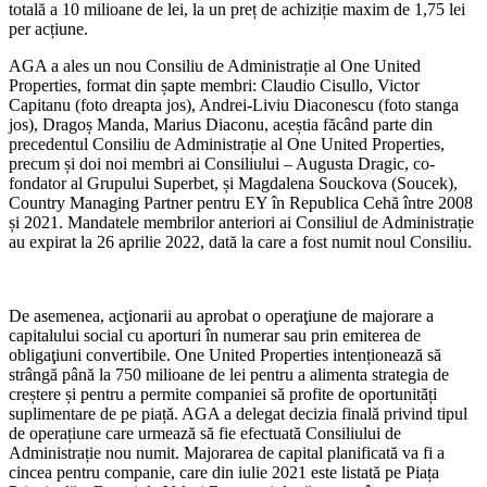
totală a 10 milioane de lei, la un preț de achiziție maxim de 1,75 lei
per acțiune.
AGA a ales un nou Consiliu de Administrație al One United
Properties, format din șapte membri: Claudio Cisullo, Victor
Capitanu (foto dreapta jos), Andrei-Liviu Diaconescu (foto stanga
jos), Dragoș Manda, Marius Diaconu, aceștia făcând parte din
precedentul Consiliu de Administrație al One United Properties,
precum și doi noi membri ai Consiliului – Augusta Dragic, co-
fondator al Grupului Superbet, și Magdalena Souckova (Soucek),
Country Managing Partner pentru EY în Republica Cehă între 2008
și 2021. Mandatele membrilor anteriori ai Consiliul de Administrație
au expirat la 26 aprilie 2022, dată la care a fost numit noul Consiliu.
De asemenea, acţionarii au aprobat o operaţiune de majorare a
capitalului social cu aporturi în numerar sau prin emiterea de
obligaţiuni convertibile. One United Properties intenționează să
strângă până la 750 milioane de lei pentru a alimenta strategia de
creștere și pentru a permite companiei să profite de oportunități
suplimentare de pe piață. AGA a delegat decizia finală privind tipul
de operațiune care urmează să fie efectuată Consiliului de
Administrație nou numit. Majorarea de capital planificată va fi a
cincea pentru companie, care din iulie 2021 este listată pe Piața