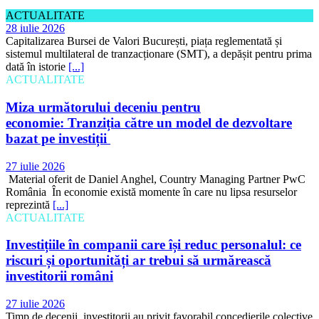
ACTUALITATE
28 iulie 2026
Capitalizarea Bursei de Valori București, piața reglementată și
sistemul multilateral de tranzacționare (SMT), a depășit pentru prima
dată în istorie
[...]
ACTUALITATE
Miza următorului deceniu pentru
economie: Tranziția către un model de dezvoltare
bazat pe investiții
27 iulie 2026
Material oferit de Daniel Anghel, Country Managing Partner PwC
România În economie există momente în care nu lipsa resurselor
reprezintă
[...]
ACTUALITATE
Investițiile în companii care își reduc personalul: ce
riscuri și oportunități ar trebui să urmărească
investitorii români
27 iulie 2026
Timp de decenii, investitorii au privit favorabil concedierile colective