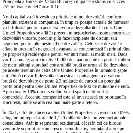
Principală a Bursei de Valori București după ce a strâns cu succes
252 milioane de lei într-o IPO.
Noul capital va fi investit cu prioritate în noi dezvoltări, conform
planului existent al companiei, în timp ce poziția actuală de numerar
va fi folosită pentru a accelera livrarea dezvoltărilor în curs. One
United Properties se află în prezent în negocieri avansate pentru zece
dezvoltări viitoare, precum și în faze incipiente de discuții sau
negocieri pentru alte peste 20 de dezvoltări. Cele zece dezvoltări
aflate în prezent în negocieri avansate se concentrează în primul rând
pe proprietăți rezidențiale pentru venituri medii și medii-mari. Dacă
vor fi semnate, aproximativ 10.000 de apartamente cu peste 1 milion
de metri pătrați suprafață construibilă brută ar urma să fie dezvoltate
pe aceste terenuri de către One United Properties în următorii șapte
ani. După ce vor fi dezvoltate, acestea ar putea genera o valoare
brută de dezvoltare de peste 2.3 miliarde de euro și un potențial
profit brut pentru One United Properties de 900 de milioane de euro.
Aproximativ 10% din dezvoltări vor fi spații de birouri și
comerciale. Accentul companiei este să investească cu prioritate în
București, unde se află cea mai mare parte a rețelei.
În 2021, cifra de afaceri a One United Properties a crescut cu 109%,
atingând un reper istoric de 1,120 miliarde de lei în venituri anuale
consolidate. Atât în ​​segmentul rezidențial, cât și în cel de birouri,
veniturile și profiturile au crescut semnificativ, permițând aproape