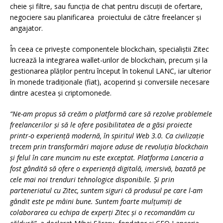
cheie și filtre, sau funcția de chat pentru discuții de ofertare,
negociere sau planificarea proiectului de către freelancer și
angajator.
În ceea ce privește componentele blockchain, specialiștii Zitec
lucrează la integrarea wallet-urilor de blockchain, precum și la
gestionarea plăților pentru început în tokenul LANC, iar ulterior
în monede tradiționale (fiat), acoperind și conversiile necesare
dintre acestea și criptomonede.
“Ne-am propus să creăm o platformă care să rezolve problemele
freelancerilor și să le ofere posibilitatea de a găsi proiecte
printr-o experiență modernă, în spiritul Web 3.0. Ca civilizație
trecem prin transformări majore aduse de revoluția blockchain
și felul în care muncim nu este exceptat. Platforma Lanceria a
fost gândită să ofere o experiență digitală, imersivă, bazată pe
cele mai noi trenduri tehnologice disponibile. Și prin
parteneriatul cu Zitec, suntem siguri că produsul pe care l-am
gândit este pe mâini bune. Suntem foarte
mulțumiți
de
colaborarea cu echipa de experți Zitec și o recomandăm cu