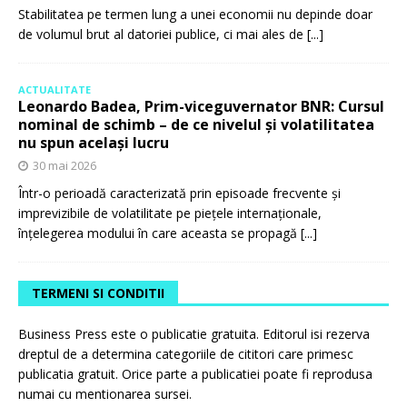
Stabilitatea pe termen lung a unei economii nu depinde doar
de volumul brut al datoriei publice, ci mai ales de
[...]
ACTUALITATE
Leonardo Badea, Prim-viceguvernator BNR: Cursul
nominal de schimb – de ce nivelul și volatilitatea
nu spun același lucru
30 mai 2026
Într-o perioadă caracterizată prin episoade frecvente și
imprevizibile de volatilitate pe piețele internaționale,
înțelegerea modului în care aceasta se propagă
[...]
TERMENI SI CONDITII
Business Press este o publicatie gratuita. Editorul isi rezerva
dreptul de a determina categoriile de cititori care primesc
publicatia gratuit. Orice parte a publicatiei poate fi reprodusa
numai cu mentionarea sursei.