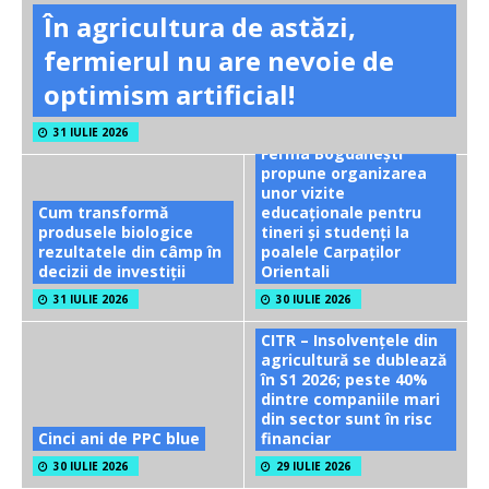
În agricultura de astăzi,
fermierul nu are nevoie de
optimism artificial!
31 IULIE 2026
Ferma Bogdănești
propune organizarea
unor vizite
Cum transformă
educaționale pentru
produsele biologice
tineri și studenți la
rezultatele din câmp în
poalele Carpaților
decizii de investiții
Orientali
31 IULIE 2026
30 IULIE 2026
CITR – Insolvențele din
agricultură se dublează
în S1 2026; peste 40%
dintre companiile mari
din sector sunt în risc
Cinci ani de PPC blue
financiar
30 IULIE 2026
29 IULIE 2026