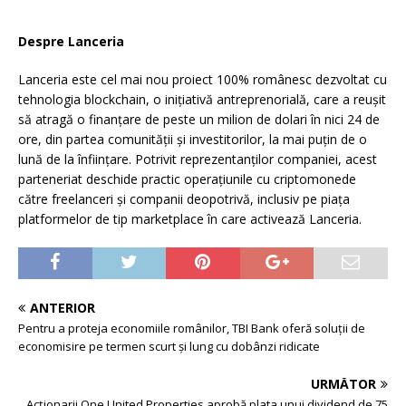
Despre Lanceria
Lanceria este cel mai nou proiect 100% românesc dezvoltat cu
tehnologia blockchain, o iniţiativă antreprenorială, care a reuşit
să atragă o finanţare de peste un milion de dolari în nici 24 de
ore, din partea comunităţii şi investitorilor, la mai puţin de o
lună de la înfiinţare. Potrivit reprezentanţilor companiei, acest
parteneriat deschide practic operaţiunile cu criptomonede
către freelanceri şi companii deopotrivă, inclusiv pe piaţa
platformelor de tip marketplace în care activează Lanceria.
ANTERIOR
Pentru a proteja economiile românilor, TBI Bank oferă soluții de
economisire pe termen scurt și lung cu dobânzi ridicate
URMĂTOR
Acţionarii One United Properties aprobă plata unui dividend de 75