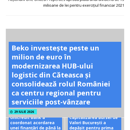
milioane de lei pentru exercițiul financiar 2021
Beko investește peste un
milion de euro în
modernizarea HUB-ului
logistic din Căteasca și
consolidează rolul României
ca centru regional pentru
serviciile post-vânzare
29 IULIE 2026
UniCredit Bank a
Capitalizarea Bursei de
coordonat acordarea
Valori București a
unei finanțări de până la
depășit pentru prima