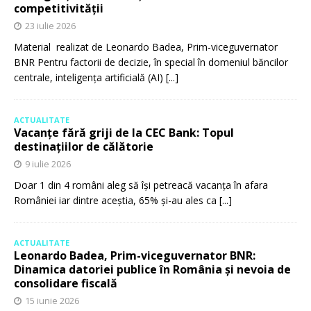
competitivității
23 iulie 2026
Material realizat de Leonardo Badea, Prim-viceguvernator
BNR Pentru factorii de decizie, în special în domeniul băncilor
centrale, inteligența artificială (AI)
[...]
ACTUALITATE
Vacanțe fără griji de la CEC Bank: Topul
destinațiilor de călătorie
9 iulie 2026
Doar 1 din 4 români aleg să își petreacă vacanța în afara
României iar dintre aceștia, 65% și-au ales ca
[...]
ACTUALITATE
Leonardo Badea, Prim-viceguvernator BNR:
Dinamica datoriei publice în România și nevoia de
consolidare fiscală
15 iunie 2026