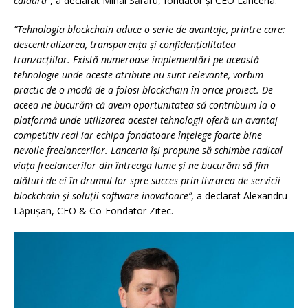
căldură”
, a declarat Mihai Săraru, fondator și CEO Lanceria.
”Tehnologia blockchain aduce o serie de avantaje, printre care:
descentralizarea, transparența și confidențialitatea
tranzacțiilor. Există numeroase implementări pe această
tehnologie unde aceste atribute nu sunt relevante, vorbim
practic de o modă de a folosi blockchain în orice proiect. De
aceea ne bucurăm că avem oportunitatea să contribuim la o
platformă unde utilizarea acestei tehnologii oferă un avantaj
competitiv real iar echipa fondatoare înțelege foarte bine
nevoile freelancerilor. Lanceria își propune să schimbe radical
viața freelancerilor din întreaga lume și ne bucurăm să fim
alături de ei în drumul lor spre succes prin livrarea de servicii
blockchain și soluții software inovatoare”,
a declarat Alexandru
Lăpușan, CEO & Co-Fondator Zitec.