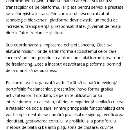
Criptomoneda LANC, token-ul nativ Lanceria, stă la baza
tranzacțiilor de pe platformă, iar plata pentru serviciile prestate
se va înregistra instant. Prin caracterul descentralizat al
tehnologiei blockchain, platforma devine astfel un mediu de
încredere, transparență și responsabilitate, guvernat de relații
directe între freelancer și client.
Sub coordonarea și implicarea echipei Lanceria, Zitec s-a
alăturat misiunii lor de a transforma ecosistemul celor care
lucrează pe cont propriu cu ajutorul unei platforme inovatoare
de freelancing. Zitec a început dezvoltarea platformei pornind
de la o analiză de business.
Platforma va fi organizată astfel încât să scoată în evidență
portofoliile freelancerilor, prezentând într-o formă grafică
activitatea lor. Totodată, va permite utilizatorilor să
interacționeze cu acestea, oferind o experiență similară cu cea
a rețelelor de socializare. Printre principalele funcționalități care
vor fi implementate se numără procesul de sign-up, verificarea
identității, gestionarea contului, a profilului și a portofoliului,
metode de plată și balanță plăți, zona de căutare, cuvinte-