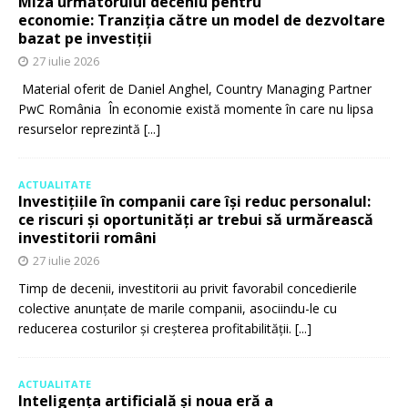
Miza următorului deceniu pentru
economie: Tranziția către un model de dezvoltare
bazat pe investiții
27 iulie 2026
Material oferit de Daniel Anghel, Country Managing Partner
PwC România În economie există momente în care nu lipsa
resurselor reprezintă
[...]
ACTUALITATE
Investițiile în companii care își reduc personalul:
ce riscuri și oportunități ar trebui să urmărească
investitorii români
27 iulie 2026
Timp de decenii, investitorii au privit favorabil concedierile
colective anunțate de marile companii, asociindu-le cu
reducerea costurilor și creșterea profitabilității.
[...]
ACTUALITATE
Inteligența artificială și noua eră a