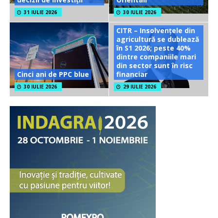
31 IULIE 2026
30 IULIE 2026
CITR – Insolvențele din
agricultură se dublează
în S1 2026; peste 40%
dintre companiile mari
din sector sunt în risc
Cinci ani de PPC blue
financiar
30 IULIE 2026
29 IULIE 2026