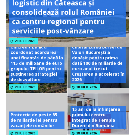
logistic din Căteasca și
consolidează rolul României
ca centru regional pentru
serviciile post-vânzare
29 IULIE 2026
UniCredit Bank a
Capitalizarea Bursei de
coordonat acordarea
Valori București a
unei finanțări de până la
depășit pentru prima
115 de milioane de euro
dată 100 de miliarde de
grupului TEILOR pentru
euro anul trecut.
susținerea strategiei
Creșterea a accelerat în
de dezvoltare
2026
28 IULIE 2026
28 IULIE 2026
15 ani de la înființarea
Protecție de peste 85
primului centru
de miliarde lei pentru
integrat de Terapia
vacanțele românilor
Durerii din România
28 IULIE 2026
28 IULIE 2026