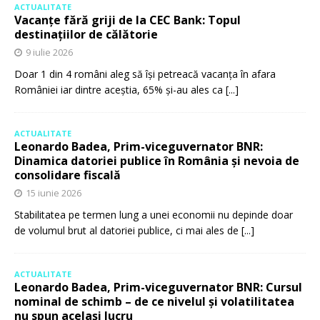
ACTUALITATE
Vacanțe fără griji de la CEC Bank: Topul
destinațiilor de călătorie
9 iulie 2026
Doar 1 din 4 români aleg să își petreacă vacanța în afara
României iar dintre aceștia, 65% și-au ales ca
[...]
ACTUALITATE
Leonardo Badea, Prim-viceguvernator BNR:
Dinamica datoriei publice în România și nevoia de
consolidare fiscală
15 iunie 2026
Stabilitatea pe termen lung a unei economii nu depinde doar
de volumul brut al datoriei publice, ci mai ales de
[...]
ACTUALITATE
Leonardo Badea, Prim-viceguvernator BNR: Cursul
nominal de schimb – de ce nivelul și volatilitatea
nu spun același lucru