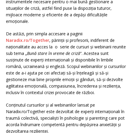
instrumentele necesare pentru o mai bună gestionare a
situațiilor de criză, astfel fiind puse la dispoziția tuturor,
mijloace moderne și eficiente de a depăși dificultățile
emoționale.
De astăzi, prin simpla accesare a paginii
Naradix.ro/Together
, părinții și profesorii, indiferent de
naționalitate au acces la o serie de cursuri și webinarii reunite
sub tema „
Bună stare în vreme de criză
”. Acestea sunt
susținute de experți internaționali și disponibile în limbile
română, ucraineană și engleză. Scopul webinariilor și cursurilor
este de a-i ajuta pe cei afectați să-și înțeleagă și să-și
gestioneze mai bine propriile emoții și gânduri, să-și dezvolte
agilitatea emoțională, compasiunea, încrederea și reziliența,
inclusiv în contextul crizei provocate de război.
Conținutul cursurilor și al webinariilor lansat pe
Naradix.ro/Together este dezvoltat de experți internaționali în
traumă colectivă, specialiști în psihologie și parenting care pot
acorda îndrumare competentă pentru depășirea anxietății și
dezvoltarea rezilienței.