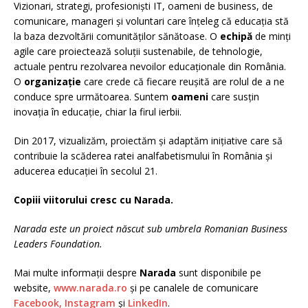
Vizionari, strategi, profesioniști IT, oameni de business, de
comunicare, manageri și voluntari care înțeleg că educația stă
la baza dezvoltării comunităţilor sănătoase. O
echipă
de minți
agile care proiectează soluții sustenabile, de tehnologie,
actuale pentru rezolvarea nevoilor educaționale din România.
O
organizație
care crede că fiecare reușită are rolul de a ne
conduce spre următoarea. Suntem
oameni
care susțin
inovația în educație, chiar la firul ierbii.
Din 2017, vizualizăm, proiectăm și adaptăm inițiative care să
contribuie la scăderea ratei analfabetismului în România și
aducerea educației în secolul 21.
Copiii viitorului cresc cu Narada.
Narada este un proiect născut sub umbrela Romanian Business
Leaders Foundation.
Mai multe informații despre
Narada
sunt disponibile pe
website,
www.narada.ro
și pe canalele de comunicare
Facebook
, Instagram
și
LinkedIn
.