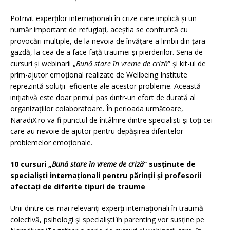
Potrivit experților internaționali în crize care implică și un
număr important de refugiați, aceștia se confruntă cu
provocări multiple, de la nevoia de învățare a limbii din țara-
gazdă, la cea de a face față traumei și pierderilor. Seria de
cursuri și webinarii „
Bună stare în vreme de criză
” și kit-ul de
prim-ajutor emoțional realizate de Wellbeing Institute
reprezintă soluții eficiente ale acestor probleme. Această
inițiativă este doar primul pas dintr-un efort de durată al
organizațiilor colaboratoare. În perioada următoare,
NaradiX.ro va fi punctul de întâlnire dintre specialiști și toți cei
care au nevoie de ajutor pentru depășirea diferitelor
problemelor emoționale.
10 cursuri „
Bună stare în vreme de criză
” susținute de
specialiști internaționali pentru părinții și profesorii
afectați de diferite tipuri de traume
Unii dintre cei mai relevanți experți internaționali în traumă
colectivă, psihologi și specialiști în parenting vor susține pe