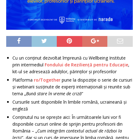
Cu un conținut dezvoltat împreună cu Wellbeing Institute
prin intermediul
Fondului de Rezilienţă pentru Educaţie
,
kit-ul se adresează adulților, părinților și profesorilor
Platforma
ro/Together
pune la dispoziție o serie de cursuri
și webinarii susținute de experți internaționali și reunite sub
tema „
Bună stare în vreme de criză
”
Cursurile sunt disponibile în limbile română, ucraineană și
engleză
Conținutul nu se oprește aici: În următoarele luni vor fi
disponibile cursuri online de sprijin pentru profesorii din
România – „
Cum integrăm contextul actual de război la
lecții
”, dar și un curs de imersiune în limba română pentru