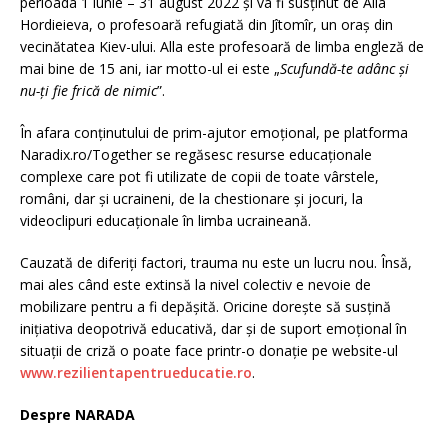
perioada 1 iunie – 31 august 2022 și va fi susținut de Alla
Hordieieva, o profesoară refugiată din Jîtomîr, un oraș din
vecinătatea Kiev-ului. Alla este profesoară de limba engleză de
mai bine de 15 ani, iar motto-ul ei este „
Scufundă-te adânc și
nu-ți fie frică de nimic
”.
În afara conținutului de prim-ajutor emoțional, pe platforma
Naradix.ro/Together se regăsesc resurse educaționale
complexe care pot fi utilizate de copii de toate vârstele,
români, dar și ucraineni, de la chestionare și jocuri, la
videoclipuri educaționale în limba ucraineană.
Cauzată de diferiți factori, trauma nu este un lucru nou. Însă,
mai ales când este extinsă la nivel colectiv e nevoie de
mobilizare pentru a fi depășită. Oricine dorește să susțină
inițiativa deopotrivă educativă, dar și de suport emoțional în
situații de criză o poate face printr-o donaţie pe website-ul
www.rezilientapentrueducatie.ro
.
Despre NARADA