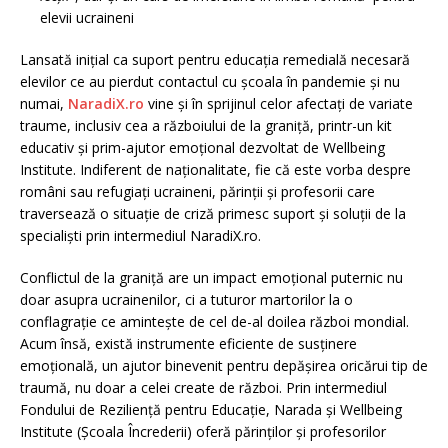
elevii ucraineni
Lansată iniţial ca suport pentru educaţia remedială necesară
elevilor ce au pierdut contactul cu şcoala în pandemie şi nu
numai,
NaradiX.ro
vine şi în sprijinul celor afectați de variate
traume, inclusiv cea a războiului de la graniță, printr-un kit
educativ şi prim-ajutor emoțional dezvoltat de Wellbeing
Institute. Indiferent de naționalitate, fie că este vorba despre
români sau refugiați ucraineni, părinții și profesorii care
traversează o situație de criză primesc suport și soluții de la
specialiști prin intermediul NaradiX.ro.
Conflictul de la graniță are un impact emoțional puternic nu
doar asupra ucrainenilor, ci a tuturor martorilor la o
conflagrație ce amintește de cel de-al doilea război mondial.
Acum însă, există instrumente eficiente de susținere
emoțională, un ajutor binevenit pentru depășirea oricărui tip de
traumă, nu doar a celei create de război. Prin intermediul
Fondului de Rezilienţă pentru Educaţie, Narada şi Wellbeing
Institute (Şcoala Încrederii) oferă părinților și profesorilor