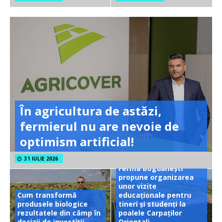
În agricultura de astăzi,
fermierul nu are nevoie de
optimism artificial!
31 IULIE 2026
Ferma Bogdănești
propune organizarea
unor vizite
Cum transformă
educaționale pentru
produsele biologice
tineri și studenți la
rezultatele din câmp în
poalele Carpaților
decizii de investiții
Orientali