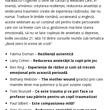
Naradix.ro/Together o serie de cursuri și webinarii care, în
esență, urmăresc creșterea rezilienței, reducerea anxietății și
vindecarea traumelor create de experiența războiului, dar nu
numai. Traduse în limbile română, ucraineană și engleză,
aceste webinarii au un conținut util pentru toate persoanele
care vor să învețe cum să-și gestioneze mai bine starea
emoțională, să nu se lase copleșiți de anxietate și depresie,
bolile secolului 21. Iată 10 dintre cursurile reunite sub tematica
„
Bună stare în vreme de criză
”:
Fatima Doman –
Reziliență autentică
Larry Cohen –
Reducerea anxietății la copii prin joc
Ben King –
Experiențe de război și cum să trecem
emoțional prin această perioadă
Bethany Webster –
The mother wound
(practici prin care
mamele devin mai puternice și își pot susține copiii)
Tom Brunzell –
Ce este trauma și ce pot face ca
profesor sau părinte pentru un copil traumatizat
Paul Gilbert –
Este compasiunea milă?
Pete Pearson –
Reducerea anxietății și cum se pot