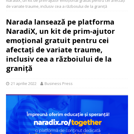
NaradiX, un kit de prim-ajutor emoțional gratuit pentru cei afectați
de variate traume, inclusiv cea a războiului de la graniță
Narada lansează pe platforma
NaradiX, un kit de prim-ajutor
emoțional gratuit pentru cei
afectați de variate traume,
inclusiv cea a războiului de la
graniță
21 aprilie 2022
Business Press