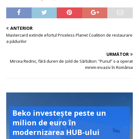
ANTERIOR
Mastercard extinde efortul Priceless Planet Coalition de restaurare
a pădurilor
URMĂTOR
Mircea Rednic, fără dureri de șold de Sărbători. “Puriul” s-a operat
minim-invaziv în România
Beko investește peste un
milion de euro în
modernizarea HUB-ului