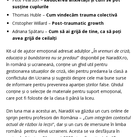
susține cuplurile
Thomas Huble –
Cum vindecăm trauma colectivă
Cristopher Willard –
Post-traumatic growth
Adriana Spătaru –
Cum să ai grijă de tine, ca să poți
avea grijă de ceilalți
Kit-ul de ajutor emoțional adresat adulţilor „
În vremuri de criză,
educația și bunăstarea nu se predau!
” disponibil pe NaradiX.ro,
în română și ucraineană, conține un ghid util pentru
gestionarea situațiilor de criză, idei pentru predarea la clasă a
conflictului din Ucraina și sugestii despre cele mai bune surse
de informare pentru prevenirea apariţiei ştirilor false. Ghidul
conține și o selecție de materiale pentru suport emoțional,
care pot fi folosite de la clasa 0 până la liceu.
Din luna mai a acestui an, NaradiX va găzdui un curs online de
sprijin pentru profesorii din România – „
Cum integrăm contextul
actual de război la lecții
”, dar și un curs de imersiune în limba
română pentru elevii ucraineni. Acesta se va desfășura în