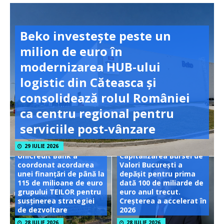
Beko investește peste un
milion de euro în
modernizarea HUB-ului
logistic din Căteasca și
consolidează rolul României
ca centru regional pentru
serviciile post-vânzare
29 IULIE 2026
UniCredit Bank a
Capitalizarea Bursei de
coordonat acordarea
Valori București a
unei finanțări de până la
depășit pentru prima
115 de milioane de euro
dată 100 de miliarde de
grupului TEILOR pentru
euro anul trecut.
susținerea strategiei
Creșterea a accelerat în
de dezvoltare
2026
28 IULIE 2026
28 IULIE 2026