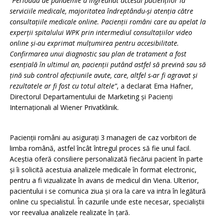
“Perioada de pandemie a îngreunat accesul pacienților la
serviciile medicale, majoritatea îndreptându-și atenția către
consultațiile medicale online. Pacienții români care au apelat la
experții spitalului WPK prin intermediul consultațiilor video
online și-au exprimat mulțumirea pentru accesibilitate.
Confirmarea unui diagnostic sau plan de tratament a fost
esențială în ultimul an, pacienții putând astfel să prevină sau să
țină sub control afecțiunile avute, care, altfel s-ar fi agravat și
rezultatele ar fi fost cu totul altele”
, a declarat Ema Hafner,
Directorul Departamentului de Marketing și Pacienți
Internaționali al Wiener Privatklinik.
Pacienții români au asigurați 3 manageri de caz vorbitori de
limba română, astfel încât întregul proces să fie unul facil.
Aceștia oferă consiliere personalizată fiecărui pacient în parte
și îi solicită acestuia analizele medicale în format electronic,
pentru a fi vizualizate în avans de medicul din Viena. Ulterior,
pacientului i se comunica ziua și ora la care va intra în legătură
online cu specialistul. În cazurile unde este necesar, specialiștii
vor reevalua analizele realizate în țară.