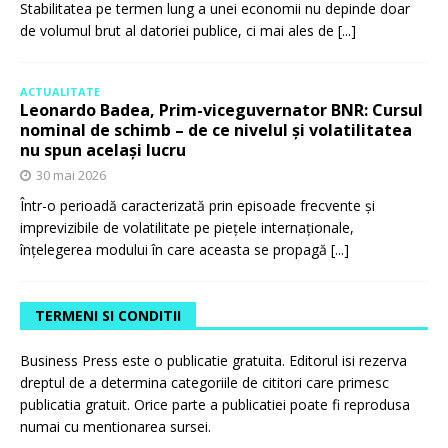
Stabilitatea pe termen lung a unei economii nu depinde doar
de volumul brut al datoriei publice, ci mai ales de
[...]
ACTUALITATE
Leonardo Badea, Prim-viceguvernator BNR: Cursul
nominal de schimb – de ce nivelul și volatilitatea
nu spun același lucru
30 mai 2026
Într-o perioadă caracterizată prin episoade frecvente și
imprevizibile de volatilitate pe piețele internaționale,
înțelegerea modului în care aceasta se propagă
[...]
TERMENI SI CONDITII
Business Press este o publicatie gratuita. Editorul isi rezerva
dreptul de a determina categoriile de cititori care primesc
publicatia gratuit. Orice parte a publicatiei poate fi reprodusa
numai cu mentionarea sursei.