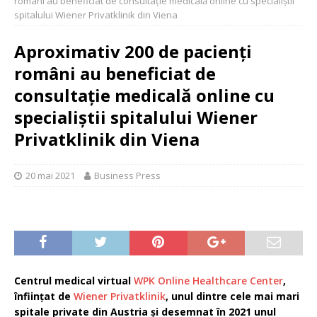
români au beneficiat de consultație medicală online cu specialiștii
spitalului Wiener Privatklinik din Viena
Aproximativ 200 de pacienți
români au beneficiat de
consultație medicală online cu
specialiștii spitalului Wiener
Privatklinik din Viena
20 mai 2021
Business Press
Centrul medical virtual
WPK Online Healthcare Center
,
înfiinţat de
Wiener Privatklinik
, unul dintre cele mai mari
spitale private din Austria și desemnat în 2021 unul