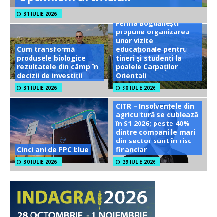
31 IULIE 2026
Ferma Bogdănești
propune organizarea
unor vizite
Cum transformă
educaționale pentru
produsele biologice
tineri și studenți la
rezultatele din câmp în
poalele Carpaților
decizii de investiții
Orientali
31 IULIE 2026
30 IULIE 2026
CITR – Insolvențele din
agricultură se dublează
în S1 2026; peste 40%
dintre companiile mari
din sector sunt în risc
Cinci ani de PPC blue
financiar
30 IULIE 2026
29 IULIE 2026