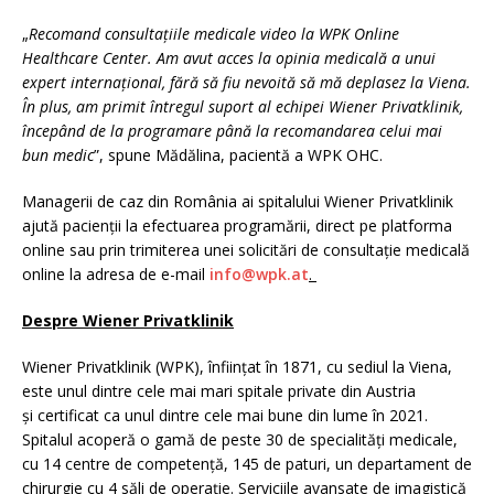
„
Recomand consultațiile medicale video la WPK Online
Healthcare Center. Am avut acces la opinia medicală a unui
expert internațional, fără să fiu nevoită să mă deplasez la Viena.
În plus, am primit întregul suport al echipei Wiener Privatklinik,
începând de la programare până la recomandarea celui mai
bun medic
”, spune Mădălina, pacientă a WPK OHC.
Managerii de caz din România ai spitalului Wiener Privatklinik
ajută pacienții la efectuarea programării, direct pe platforma
online sau prin trimiterea unei solicitări de consultație medicală
online la adresa de e-mail
info@wpk.at
.
Despre Wiener Privatklinik
Wiener Privatklinik (WPK), înființat în 1871, cu sediul la Viena,
este unul dintre cele mai mari spitale private din Austria
și certificat ca unul dintre cele mai bune din lume în 2021.
Spitalul acoperă o gamă de peste 30 de specialități medicale,
cu 14 centre de competență, 145 de paturi, un departament de
chirurgie cu 4 săli de operație. Serviciile avansate de imagistică