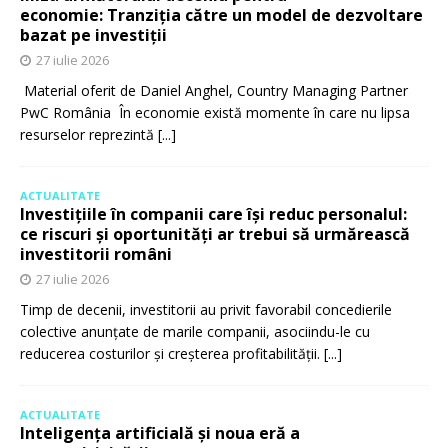
economie: Tranziția către un model de dezvoltare
bazat pe investiții
27 iulie 2026
Material oferit de Daniel Anghel, Country Managing Partner
PwC România În economie există momente în care nu lipsa
resurselor reprezintă
[...]
ACTUALITATE
Investițiile în companii care își reduc personalul:
ce riscuri și oportunități ar trebui să urmărească
investitorii români
27 iulie 2026
Timp de decenii, investitorii au privit favorabil concedierile
colective anunțate de marile companii, asociindu-le cu
reducerea costurilor și creșterea profitabilității.
[...]
ACTUALITATE
Inteligența artificială și noua eră a