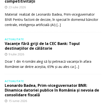
competitivității
23 iulie 2026
Material realizat de Leonardo Badea, Prim-viceguvernator
BNR Pentru factorii de decizie, în special în domeniul băncilor
centrale, inteligența artificială (AI)
[...]
ACTUALITATE
Vacanțe fără griji de la CEC Bank: Topul
destinațiilor de călătorie
9 iulie 2026
Doar 1 din 4 români aleg să își petreacă vacanța în afara
României iar dintre aceștia, 65% și-au ales ca
[...]
ACTUALITATE
Leonardo Badea, Prim-viceguvernator BNR:
Dinamica datoriei publice în România și nevoia de
consolidare fiscală
15 iunie 2026