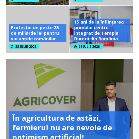
15 ani de la înființarea
Protecție de peste 85
primului centru
de miliarde lei pentru
integrat de Terapia
vacanțele românilor
Durerii din România
28 IULIE 2026
28 IULIE 2026
În agricultura de astăzi,
fermierul nu are nevoie de
optimism artificial!