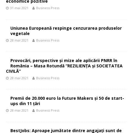
economice pozitive
31 mai 2021
Business Press
Uniunea Europeană respinge cenzurarea produselor
vegetale
28 mai 2021
Business Press
Provocări, perspective și mize ale aplicării PNRR în
România – Masa Rotundă “REZILIENȚA și SOCIETATEA
CIVILĂ”
28 mai 2021
Business Press
Premii de 20.000 euro la Future Makers și 50 de start-
ups din 11 țări
28 mai 2021
Business Press
BestJobs: Aproape jumătate dintre angajați sunt de