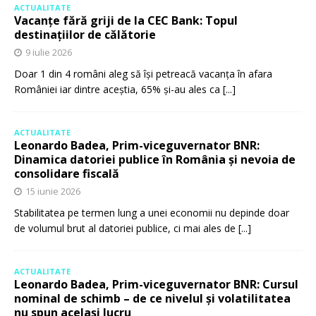
ACTUALITATE
Vacanțe fără griji de la CEC Bank: Topul
destinațiilor de călătorie
9 iulie 2026
Doar 1 din 4 români aleg să își petreacă vacanța în afara
României iar dintre aceștia, 65% și-au ales ca
[...]
ACTUALITATE
Leonardo Badea, Prim-viceguvernator BNR:
Dinamica datoriei publice în România și nevoia de
consolidare fiscală
15 iunie 2026
Stabilitatea pe termen lung a unei economii nu depinde doar
de volumul brut al datoriei publice, ci mai ales de
[...]
ACTUALITATE
Leonardo Badea, Prim-viceguvernator BNR: Cursul
nominal de schimb – de ce nivelul și volatilitatea
nu spun același lucru