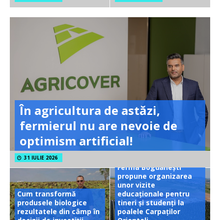
În agricultura de astăzi,
fermierul nu are nevoie de
optimism artificial!
31 IULIE 2026
Ferma Bogdănești
propune organizarea
unor vizite
Cum transformă
educaționale pentru
produsele biologice
tineri și studenți la
rezultatele din câmp în
poalele Carpaților