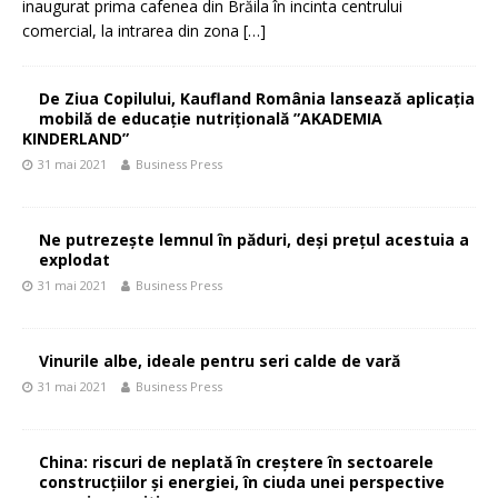
inaugurat prima cafenea din Brăila în incinta centrului
comercial, la intrarea din zona
[…]
De Ziua Copilului, Kaufland România lansează aplicația
mobilă de educație nutrițională ”AKADEMIA
KINDERLAND”
31 mai 2021
Business Press
Ne putrezește lemnul în păduri, deși prețul acestuia a
explodat
31 mai 2021
Business Press
Vinurile albe, ideale pentru seri calde de vară
31 mai 2021
Business Press
China: riscuri de neplată în creștere în sectoarele
construcțiilor și energiei, în ciuda unei perspective