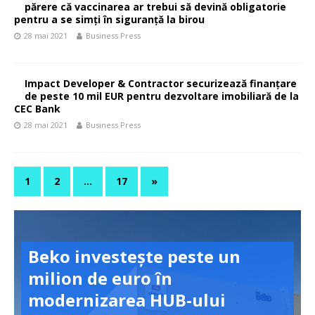
părere că vaccinarea ar trebui să devină obligatorie
pentru a se simți în siguranță la birou
28 mai 2021
Business Press
Impact Developer & Contractor securizează finanțare
de peste 10 mil EUR pentru dezvoltare imobiliară de la
CEC Bank
28 mai 2021
Business Press
1
2
…
17
»
Beko investește peste un
milion de euro în
modernizarea HUB-ului