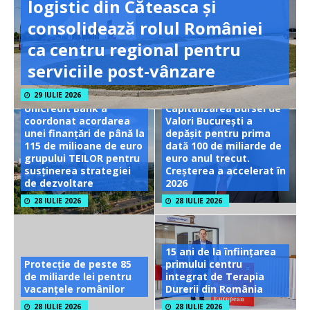
logistic din Căteasca și
consolidează rolul României
ca centru regional pentru
serviciile post-vânzare
29 IULIE 2026
UniCredit Bank a
Capitalizarea Bursei de
coordonat acordarea
Valori București a
unei finanțări de până la
depășit pentru prima
115 de milioane de euro
dată 100 de miliarde de
grupului TEILOR pentru
euro anul trecut.
susținerea strategiei
Creșterea a accelerat în
de dezvoltare
2026
28 IULIE 2026
28 IULIE 2026
15 ani de la înființarea
Protecție de peste 85
primului centru
de miliarde lei pentru
integrat de Terapia
vacanțele românilor
Durerii din România
28 IULIE 2026
28 IULIE 2026