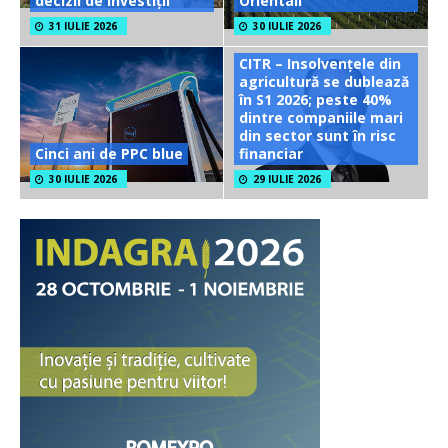
decizii de investiții
Orientali
31 IULIE 2026
30 IULIE 2026
CITR – Insolvențele din
agricultură se dublează
în S1 2026; peste 40%
dintre companiile mari
din sector sunt în risc
Cinci ani de PPC blue
financiar
30 IULIE 2026
29 IULIE 2026