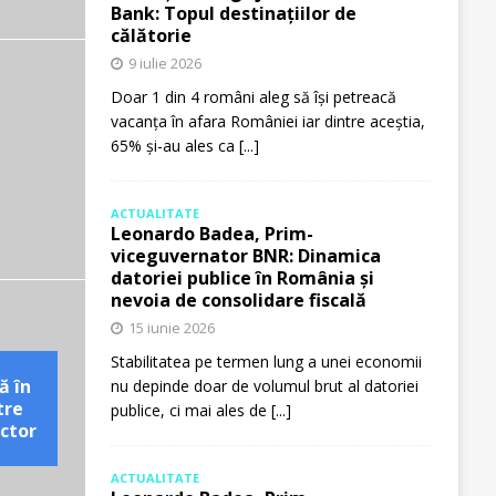
Bank: Topul destinațiilor de
călătorie
9 iulie 2026
Doar 1 din 4 români aleg să își petreacă
vacanța în afara României iar dintre aceștia,
65% și-au ales ca
[...]
ACTUALITATE
Leonardo Badea, Prim-
viceguvernator BNR: Dinamica
datoriei publice în România și
nevoia de consolidare fiscală
15 iunie 2026
Stabilitatea pe termen lung a unei economii
ă în
nu depinde doar de volumul brut al datoriei
tre
publice, ci mai ales de
[...]
ctor
ACTUALITATE