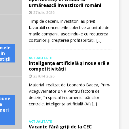
urmărească investitorii români
27 iulie 2026
Timp de decenii, investitorii au privit
favorabil concedierile colective anunțate de
marile companii, asociindu-le cu reducerea
costurilor și creșterea profitabilității.
[...]
usele
din
ACTUALITATE
tiții
Inteligența artificială și noua eră a
competitivității
23 iulie 2026
Material realizat de Leonardo Badea, Prim-
viceguvernator BNR Pentru factorii de
decizie, în special în domeniul băncilor
pune
e
centrale, inteligența artificială (AI)
[...]
neri
ACTUALITATE
Vacanțe fără griji de la CEC