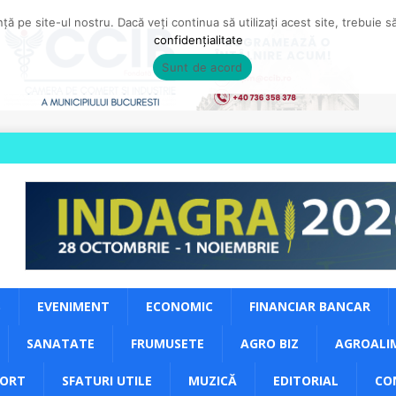
ă pe site-ul nostru. Dacă veți continua să utilizați acest site, trebuie 
confidențialitate
Sunt de acord
S
EVENIMENT
ECONOMIC
FINANCIAR BANCAR
SANATATE
FRUMUSETE
AGRO BIZ
AGROALI
PORT
SFATURI UTILE
MUZICĂ
EDITORIAL
CO