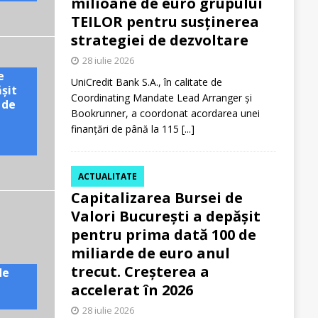
milioane de euro grupului
TEILOR pentru susținerea
strategiei de dezvoltare
28 iulie 2026
e
UniCredit Bank S.A., în calitate de
ășit
Coordinating Mandate Lead Arranger și
 de
Bookrunner, a coordonat acordarea unei
finanțări de până la 115
[...]
ACTUALITATE
Capitalizarea Bursei de
Valori București a depășit
pentru prima dată 100 de
miliarde de euro anul
trecut. Creșterea a
de
accelerat în 2026
28 iulie 2026