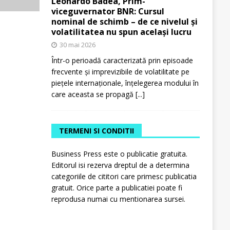
Leonardo Badea, Prim-
viceguvernator BNR: Cursul
nominal de schimb – de ce nivelul și
volatilitatea nu spun același lucru
30 mai 2026
Într-o perioadă caracterizată prin episoade
frecvente și imprevizibile de volatilitate pe
piețele internaționale, înțelegerea modului în
care aceasta se propagă
[...]
TERMENI SI CONDITII
Business Press este o publicatie gratuita.
Editorul isi rezerva dreptul de a determina
categoriile de cititori care primesc publicatia
gratuit. Orice parte a publicatiei poate fi
reprodusa numai cu mentionarea sursei.