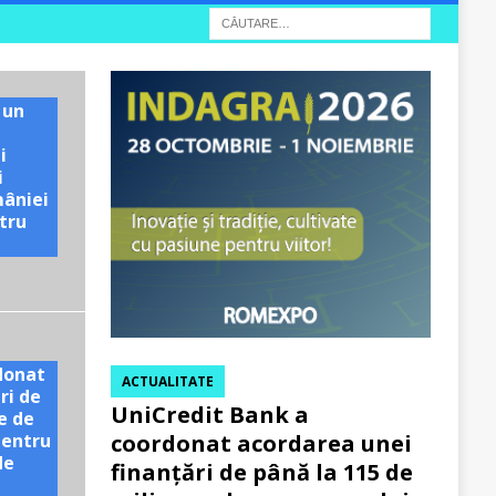
 un
i
i
mâniei
tru
e
donat
ACTUALITATE
ri de
UniCredit Bank a
e de
pentru
coordonat acordarea unei
de
finanțări de până la 115 de