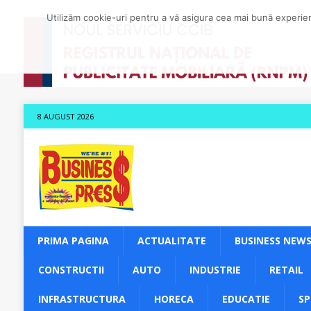
Utilizăm cookie-uri pentru a vă asigura cea mai bună experienț
8 AUGUST 2026
PRIMA PAGINA
ACTUALITATE
BUSINESS NEW
CONSTRUCTII
AUTO
INDUSTRIE
RETAIL
INFRASTRUCTURA
HORECA
EDUCATIE
S