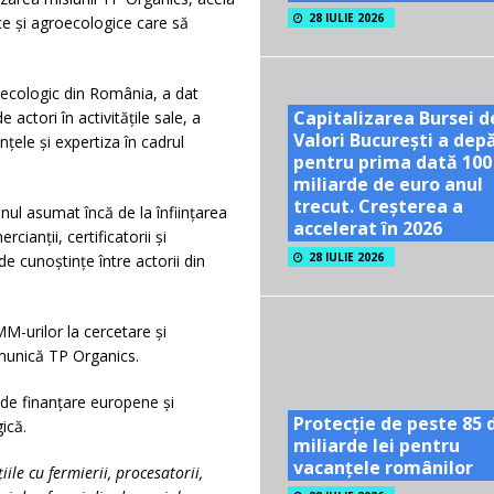
28 IULIE 2026
ce și agroecologice care să
i ecologic din România, a dat
Capitalizarea Bursei d
actori în activitățile sale, a
Valori București a dep
nțele și expertiza în cadrul
pentru prima dată 100
miliarde de euro anul
trecut. Creșterea a
ul asumat încă de la înființarea
accelerat în 2026
ianții, certificatorii și
28 IULIE 2026
de cunoștințe între actorii din
M-urilor la cercetare și
omunică TP Organics.
 de finanțare europene și
Protecție de peste 85 
ică.
miliarde lei pentru
vacanțele românilor
le cu fermierii, procesatorii,