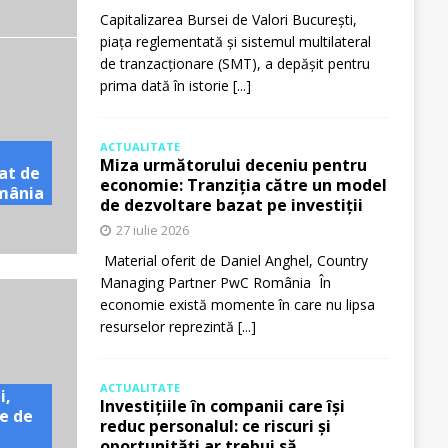
Capitalizarea Bursei de Valori București,
piața reglementată și sistemul multilateral
de tranzacționare (SMT), a depășit pentru
prima dată în istorie
[...]
ACTUALITATE
Miza următorului deceniu pentru
at de
economie: Tranziția către un model
omânia
de dezvoltare bazat pe investiții
27 iulie 2026
Material oferit de Daniel Anghel, Country
Managing Partner PwC România În
economie există momente în care nu lipsa
resurselor reprezintă
[...]
ACTUALITATE
i,
Investițiile în companii care își
e de
reduc personalul: ce riscuri și
oportunități ar trebui să