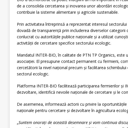
de a consolida cercetarea și inovarea unor abordări ecologi
contribuie la sisteme alimentare și agricole sustenabile.
Prin activitatea întreprinsă a reprezentat interesul sectorulu
dovadă de transparență prin includerea diverselor categorii de 
conlucrat cu autoritățile publice naționale și a utilizat cunoști
activității de cercetare specifice sectorului ecologic.
Mandatul INTER-BIO, în calitate de PTN TP Organics, este un
asociației. El presupune contact permanent cu fermierii, comerc
cercetătorii la nivel național precum și facilitarea schimbului 
sectorul ecologic.
Platforma INTER-BIO facilitează participarea fermierilor și IM
dezvoltare, identifică nevoile naționale de cercetare și le c
De asemenea, informează actorii cu privire la oportunitățile
naționale pentru cercetare și dezvoltare în agricultura ecolog
„
Suntem onorați de această desemnare și vom continua discuții