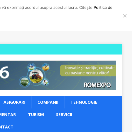
să vă exprimați acordul asupra acestui lucru. Citește
Politica de
ASIGURARI
COMPANII
TEHNOLOGIE
MENTAR
TURISM
SERVICII
NTACT