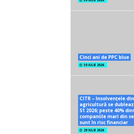
30 IULIE 2026
Cinci ani de PPC blue
30 IULIE 2026
CITR – Insolvențele din
agricultură se dubleaz
S1 2026; peste 40% din
companiile mari din se
sunt în risc financiar
29 IULIE 2026