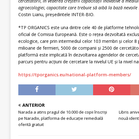
cercetătorii, în vederea creșterii capacității inovative a mediu
agroecologiei, capacitate care trebuie să aibă la bază nevoile 
Costin Lianu, președintele INTER-BIO.
*TP ORGANICS este una dintre cele 40 de platforme tehnol
oficial de Comisia Europeană. Este o reţea dezvoltată exclusi
ecologice, care prin intermediul celor 103 membri şi celor 8
milioane de fermieri, 5000 de companii şi 2500 de cercetători 
platformă este implicată în dezvoltarea agendelor de cercetar
parcurs pentru acțiuni de cercetare la nivelul UE și la nivel n
https://tporganics.eu/national-platform-members/
ANTERIOR
Narada a atins pragul de 10.000 de copii înscrişi
Libris aniv
pe Naradix, platforma de educație remedială
nouă identi
oferită gratuit