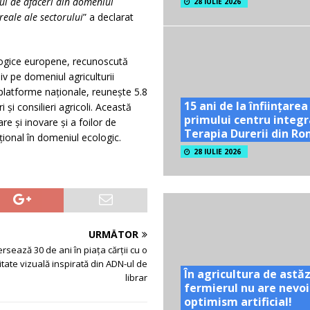
lui de afaceri din domeniul
28 IULIE 2026
reale ale sectorului
” a declarat
ogice europene, recunoscută
v pe domeniul agriculturii
 platforme naţionale, reuneşte 5.8
15 ani de la înființarea
şi consilieri agricoli. Această
primului centru integr
e și inovare și a foilor de
Terapia Durerii din R
ațional în domeniul ecologic.
28 IULIE 2026
URMĂTOR
ersează 30 de ani în piața cărții cu o
tate vizuală inspirată din ADN-ul de
În agricultura de astăz
librar
fermierul nu are nevoi
optimism artificial!