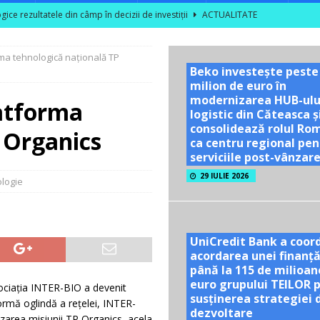
ce rezultatele din câmp în decizii de investiții
ACTUALITATE
area unor vizite educaționale pentru tineri și studenți la poalele
rma tehnologică națională TP
Beko investește peste
milion de euro în
TATE
modernizarea HUB-ulu
latforma
ră se dublează în S1 2026; peste 40% dintre companiile mari din sector
logistic din Căteasca ș
consolidează rolul Ro
 Organics
ca centru regional pen
serviciile post-vânzar
l nu are nevoie de optimism artificial!
ACTUALITATE
29 IULIE 2026
logie
UniCredit Bank a coor
acordarea unei finanță
până la 115 de milioan
euro grupului TEILOR 
ociația INTER-BIO a devenit
susținerea strategiei 
rmă oglindă a rețelei, INTER-
dezvoltare
izarea misiunii TP Organics, acela