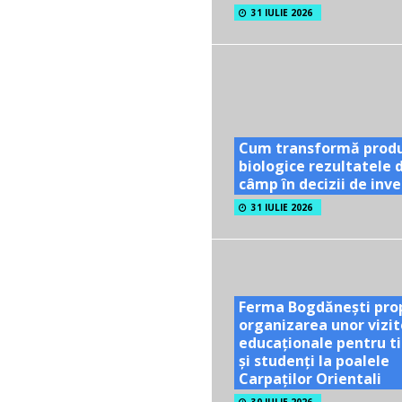
31 IULIE 2026
Cum transformă prod
biologice rezultatele 
câmp în decizii de inves
31 IULIE 2026
Ferma Bogdănești pro
organizarea unor vizit
educaționale pentru ti
și studenți la poalele
Carpaților Orientali