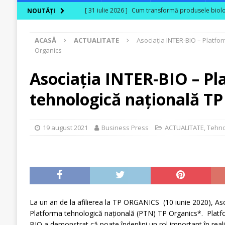
[ 31 iulie 2026 ]
Cum transformă produsele biologi
NOUTĂȚI
[ 30 iulie 2026 ]
Ferma Bogdănești propune organiz
ACASĂ
ACTUALITATE
Asociația INTER-BIO – Platfo
Carpaților Orientali
ACTUALITATE
Organics
[ 30 iulie 2026 ]
Cinci ani de PPC blue
ACTUALI
Asociația INTER-BIO – P
[ 29 iulie 2026 ]
CITR – Insolvențele din agricultu
tehnologică națională TP
sunt în risc financiar
ACTUALITATE
[ 31 iulie 2026 ]
În agricultura de astăzi, fermieru
19 august 2021
Business Press
ACTUALITATE
,
Tehno
La un an de la afilierea la TP ORGANICS (10 iunie 2020), As
Platforma tehnologică națională (PTN) TP Organics*. Platfo
BIO a demonstrat că poate îndeplini un rol important în real