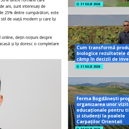
31 IULIE 2026
de ani, sunt interesați de
 de 25% dintre cumpărători, este
 stil de viață modern și care își
l online, dețin noțiuni despre
acasă și își doresc o completare
Cum transformă prod
biologice rezultatele 
câmp în decizii de inves
31 IULIE 2026
Ferma Bogdănești pro
organizarea unor vizit
educaționale pentru ti
și studenți la poalele
Carpaților Orientali