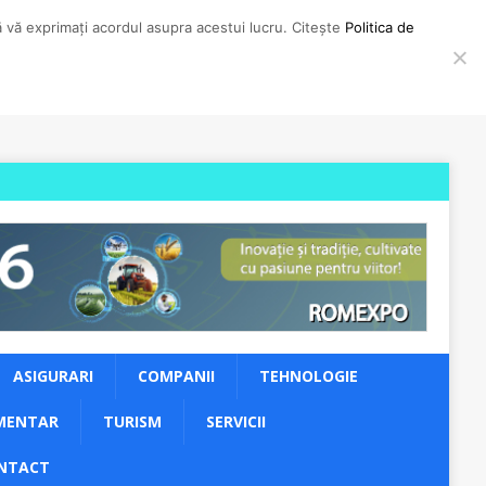
să vă exprimați acordul asupra acestui lucru. Citește
Politica de
ASIGURARI
COMPANII
TEHNOLOGIE
MENTAR
TURISM
SERVICII
NTACT