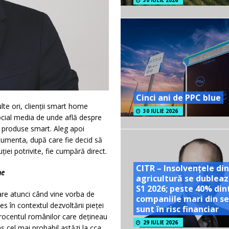
30 IULIE 2026
Cinci ani de PPC blue
e ori, clienții smart home
30 IULIE 2026
social media de unde află despre
te produse smart. Aleg apoi
cumenta, după care fie decid să
iei potrivite, fie cumpără direct.
CITR – Insolvențele din
me
agricultură se dubleaz
S1 2026; peste 40% din
mare atunci când vine vorba de
companiile mari din se
 în contextul dezvoltării pieței
sunt în risc financiar
 procentul românilor care dețineau
29 IULIE 2026
cel mai probabil astăzi la cca.