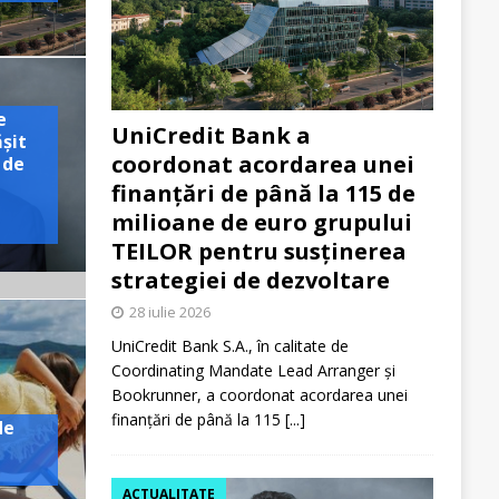
e
UniCredit Bank a
ășit
coordonat acordarea unei
 de
finanțări de până la 115 de
milioane de euro grupului
TEILOR pentru susținerea
strategiei de dezvoltare
28 iulie 2026
UniCredit Bank S.A., în calitate de
Coordinating Mandate Lead Arranger și
Bookrunner, a coordonat acordarea unei
finanțări de până la 115
[...]
de
ACTUALITATE