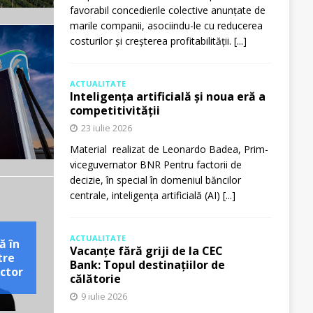
favorabil concedierile colective anunțate de
marile companii, asociindu-le cu reducerea
costurilor și creșterea profitabilității.
[...]
ACTUALITATE
Inteligența artificială și noua eră a
competitivității
23 iulie 2026
Material realizat de Leonardo Badea, Prim-
viceguvernator BNR Pentru factorii de
decizie, în special în domeniul băncilor
centrale, inteligența artificială (AI)
[...]
ACTUALITATE
ă în
Vacanțe fără griji de la CEC
tre
Bank: Topul destinațiilor de
ctor
călătorie
9 iulie 2026