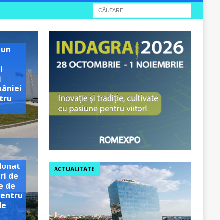
 un
i
i
mâniei
tru
e
donat
ACTUALITATE
ri de
e de
pentru
de