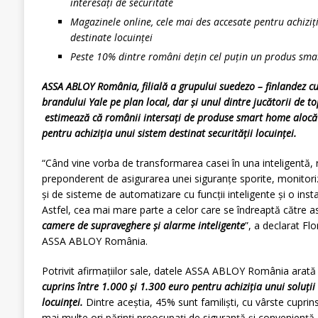
interesați de securitate
Magazinele online, cele mai des accesate pentru achiziți
destinate locuinței
Peste 10% dintre români dețin cel puțin un produs sm
ASSA ABLOY România, filială a grupului suedezo – finlandez cu
brandului Yale pe plan local, dar și unul dintre jucătorii de top
estimează că românii intersați de produse smart home alocă
pentru achiziția unui sistem destinat securității locuinței.
“Când vine vorba de transformarea casei în una inteligentă, 
preponderent de asigurarea unei siguranțe sporite, monitoriza
și de sisteme de automatizare cu funcții inteligente și o insta
Astfel, cea mai mare parte a celor care se îndreaptă către a
camere de supraveghere și alarme inteligente
”, a declarat Fl
ASSA ABLOY România.
Potrivit afirmațiilor sale, datele ASSA ABLOY România arată
cuprins între 1.000 și 1.300 euro pentru achiziția unui soluții 
locuinței.
Dintre aceștia, 45% sunt familiști, cu vârste cuprins
mai multe ori părinți preocupați de siguranță și conveniență