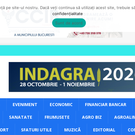
ă pe site-ul nostru. Dacă veți continua să utilizați acest site, trebuie 
confidențialitate
Sunt de acord
S
EVENIMENT
ECONOMIC
FINANCIAR BANCAR
SANATATE
FRUMUSETE
AGRO BIZ
AGROALI
PORT
SFATURI UTILE
MUZICĂ
EDITORIAL
CO