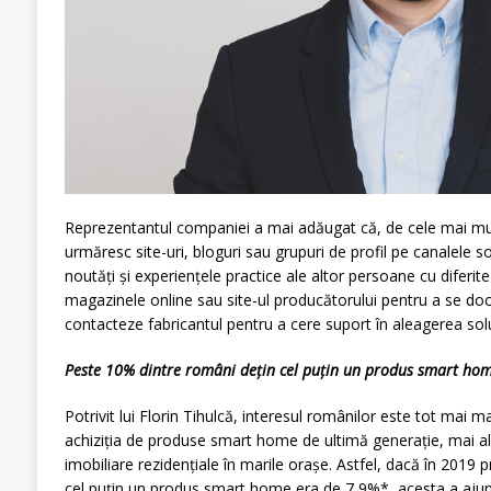
Reprezentantul companiei a mai adăugat că, de cele mai mult
urmăresc site-uri, bloguri sau grupuri de profil pe canalele 
noutăți și experiențele practice ale altor persoane cu diferi
magazinele online sau site-ul producătorului pentru a se do
contacteze fabricantul pentru a cere suport în aleagerea soluț
Peste 10% dintre români dețin cel puțin un produs smart ho
Potrivit lui Florin Tihulcă, interesul românilor este tot mai 
achiziția de produse smart home de ultimă generație, mai ales
imobiliare rezidențiale în marile orașe. Astfel, dacă în 2019
cel puțin un produs smart home era de 7,9%*, acesta a ajuns 