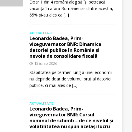
Doar 1 din 4 români aleg să își petreacă
vacanța în afara României iar dintre aceștia,
65% și-au ales ca
[...]
ACTUALITATE
Leonardo Badea, Prim-
viceguvernator BNR: Dinamica
datoriei publice în România și
nevoia de consolidare fiscală
15 iunie 2026
Stabilitatea pe termen lung a unei economii
nu depinde doar de volumul brut al datoriei
publice, ci mai ales de
[...]
ACTUALITATE
Leonardo Badea, Prim-
viceguvernator BNR: Cursul
nominal de schimb – de ce nivelul și
volatilitatea nu spun același lucru