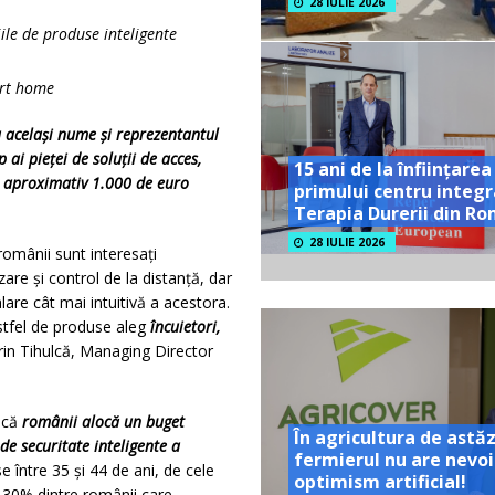
28 IULIE 2026
ile de produse inteligente
art home
 același nume și reprezentantul
 ai pieței de soluții de acces,
15 ani de la înființarea
 aproximativ 1.000 de euro
primului centru integr
Terapia Durerii din R
28 IULIE 2026
românii sunt interesați
re și control de la distanță, dar
lare cât mai intuitivă a acestora.
stfel de produse aleg
încuietori,
orin Tihulcă, Managing Director
 că
românii alocă un buget
În agricultura de astăz
de securitate inteligente a
fermierul nu are nevoi
e între 35 și 44 de ani, de cele
optimism artificial!
. 30% dintre românii care