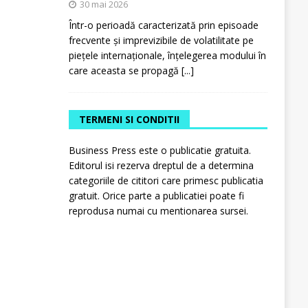
30 mai 2026
Într-o perioadă caracterizată prin episoade
frecvente și imprevizibile de volatilitate pe
piețele internaționale, înțelegerea modului în
care aceasta se propagă
[...]
TERMENI SI CONDITII
Business Press este o publicatie gratuita.
Editorul isi rezerva dreptul de a determina
categoriile de cititori care primesc publicatia
gratuit. Orice parte a publicatiei poate fi
reprodusa numai cu mentionarea sursei.