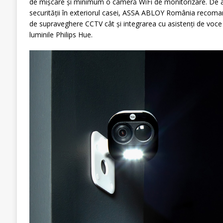
de mișcare și minimum o cameră WiFi de monitorizare. De 
securității în exteriorul casei, ASSA ABLOY România recoma
de supraveghere CCTV cât și integrarea cu asistenți de voc
luminile Philips Hue.