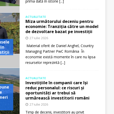
prima dată în istorie
[...]
ACTUALITATE
Miza următorului deceniu pentru
economie: Tranziția către un model
de dezvoltare bazat pe investiții
27 iulie 2026
usele
Material oferit de Daniel Anghel, Country
din
Managing Partner PwC România În
tiții
economie există momente în care nu lipsa
resurselor reprezintă
[...]
ACTUALITATE
Investițiile în companii care își
pune
reduc personalul: ce riscuri și
e
oportunități ar trebui să
neri
urmărească investitorii români
27 iulie 2026
Timp de decenii, investitorii au privit