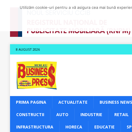
Utilizăm cookie-uri pentru a vă asigura cea mai bună experienț
8 AUGUST 2026
PRIMA PAGINA
ACTUALITATE
BUSINESS NEW
CONSTRUCTII
AUTO
INDUSTRIE
RETAIL
INFRASTRUCTURA
HORECA
EDUCATIE
S