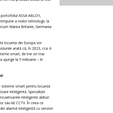
n portofoliul ASSA ABLOY,
timpurie a noilor tehnologii, la
precum Marea Britanie, Germania
lte locuințe din Europa vor
ziunile arată că, în 2023, cca. 6
steme smart, de trei ori mai
 ajunge la 5 milioane – în
ei
 sisteme smart pentru locuințe
re inteligentă. Specialiștii
cuietoarele inteligente alături
or sau kit CCTV. În ceea ce
 din alarmă inteligentă cu senzori