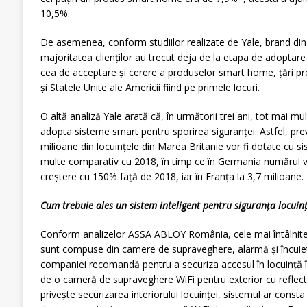
10,5%.
De asemenea, conform studiilor realizate de Yale, brand di
majoritatea clienților au trecut deja de la etapa de adoptare 
cea de acceptare și cerere a produselor smart home, țări 
și Statele Unite ale Americii fiind pe primele locuri.
O altă analiză Yale arată că, în următorii trei ani, tot mai mu
adopta sisteme smart pentru sporirea siguranței. Astfel, previ
milioane din locuințele din Marea Britanie vor fi dotate cu si
multe comparativ cu 2018, în timp ce în Germania numărul va
creștere cu 150% față de 2018, iar în Franța la 3,7 milioane.
Cum trebuie ales un sistem inteligent pentru siguranța locuinț
Conform analizelor ASSA ABLOY România, cele mai întâlnite
sunt compuse din camere de supraveghere, alarmă și încuietoa
companiei recomandă pentru a securiza accesul în locuință în
de o cameră de supraveghere WiFi pentru exterior cu reflect
privește securizarea interiorului locuinței, sistemul ar consta