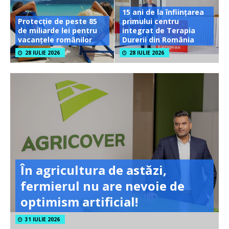
15 ani de la înființarea
Protecție de peste 85
primului centru
de miliarde lei pentru
integrat de Terapia
vacanțele românilor
Durerii din România
28 IULIE 2026
28 IULIE 2026
În agricultura de astăzi,
fermierul nu are nevoie de
optimism artificial!
31 IULIE 2026