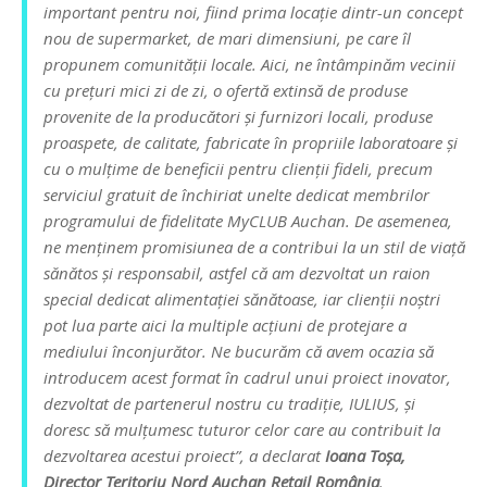
important pentru noi, fiind prima locație dintr-un concept
nou de supermarket, de mari dimensiuni, pe care îl
propunem comunității locale. Aici, ne întâmpinăm vecinii
cu prețuri mici zi de zi, o ofertă extinsă de produse
provenite de la producători și furnizori locali, produse
proaspete, de calitate, fabricate în propriile laboratoare și
cu o mulțime de beneficii pentru clienții fideli, precum
serviciul gratuit de închiriat unelte dedicat membrilor
programului de fidelitate MyCLUB Auchan. De asemenea,
ne menținem promisiunea de a contribui la un stil de viață
sănătos și responsabil, astfel că am dezvoltat un raion
special dedicat alimentației sănătoase, iar clienții noștri
pot lua parte aici la multiple acțiuni de protejare a
mediului înconjurător. Ne bucurăm că avem ocazia să
introducem acest format în cadrul unui proiect inovator,
dezvoltat de partenerul nostru cu tradiție, IULIUS, și
doresc să mulțumesc tuturor celor care au contribuit la
dezvoltarea acestui proiect”
, a declarat
Ioana Toșa,
Director Teritoriu Nord Auchan Retail România
.