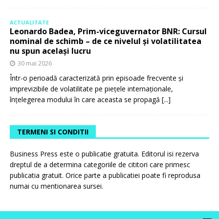
ACTUALITATE
Leonardo Badea, Prim-viceguvernator BNR: Cursul
nominal de schimb – de ce nivelul și volatilitatea
nu spun același lucru
30 mai 2026
Într-o perioadă caracterizată prin episoade frecvente și
imprevizibile de volatilitate pe piețele internaționale,
înțelegerea modului în care aceasta se propagă
[...]
TERMENI SI CONDITII
Business Press este o publicatie gratuita. Editorul isi rezerva
dreptul de a determina categoriile de cititori care primesc
publicatia gratuit. Orice parte a publicatiei poate fi reprodusa
numai cu mentionarea sursei.