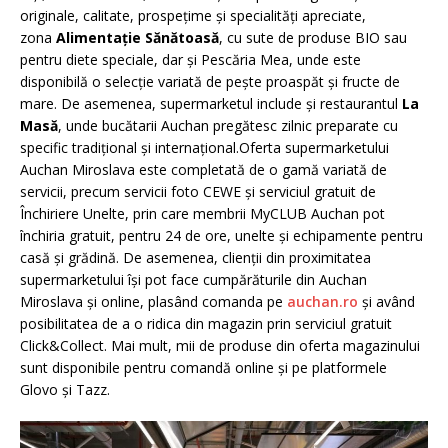
originale, calitate, prospețime și specialități apreciate,
zona
Alimentație Sănătoasă
, cu sute de produse BIO sau
pentru diete speciale, dar și Pescăria Mea, unde este
disponibilă o selecție variată de pește proaspăt și fructe de
mare. De asemenea, supermarketul include și restaurantul
La
Masă
, unde bucătarii Auchan pregătesc zilnic preparate cu
specific tradițional și internațional.Oferta supermarketului
Auchan Miroslava este completată de o gamă variată de
servicii, precum servicii foto CEWE și serviciul gratuit de
Închiriere Unelte, prin care membrii MyCLUB Auchan pot
închiria gratuit, pentru 24 de ore, unelte și echipamente pentru
casă și grădină. De asemenea, clienții din proximitatea
supermarketului își pot face cumpărăturile din Auchan
Miroslava și online, plasând comanda pe
auchan.ro
și având
posibilitatea de a o ridica din magazin prin serviciul gratuit
Click&Collect. Mai mult, mii de produse din oferta magazinului
sunt disponibile pentru comandă online și pe platformele
Glovo și Tazz.