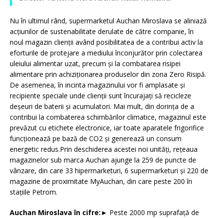
Nu în ultimul rând, supermarketul Auchan Miroslava se aliniază
acțiunilor de sustenabilitate derulate de către companie, în
noul magazin clienții având posibilitatea de a contribui activ la
eforturile de protejare a mediului înconjurător prin colectarea
uleiului alimentar uzat, precum și la combatarea risipei
alimentare prin achiziționarea produselor din zona Zero Risipă.
De asemenea, în incinta magazinului vor fi amplasate și
recipiente speciale unde clienții sunt încurajați să recicleze
deșeuri de baterii și acumulatori. Mai mult, din dorința de a
contribui la combaterea schimbărilor climatice, magazinul este
prevăzut cu etichete electronice, iar toate aparatele frigorifice
funcționează pe bază de CO2 și generează un consum
energetic redus.Prin deschiderea acestei noi unități, rețeaua
magazinelor sub marca Auchan ajunge la 259 de puncte de
vânzare, din care 33 hipermarketuri, 6 supermarketuri și 220 de
magazine de proximitate MyAuchan, din care peste 200 în
stațiile Petrom.
Auchan Miroslava în cifre:
► Peste 2000 mp suprafață de