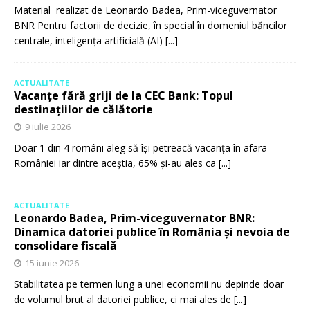
Material realizat de Leonardo Badea, Prim-viceguvernator
BNR Pentru factorii de decizie, în special în domeniul băncilor
centrale, inteligența artificială (AI)
[...]
ACTUALITATE
Vacanțe fără griji de la CEC Bank: Topul
destinațiilor de călătorie
9 iulie 2026
Doar 1 din 4 români aleg să își petreacă vacanța în afara
României iar dintre aceștia, 65% și-au ales ca
[...]
ACTUALITATE
Leonardo Badea, Prim-viceguvernator BNR:
Dinamica datoriei publice în România și nevoia de
consolidare fiscală
15 iunie 2026
Stabilitatea pe termen lung a unei economii nu depinde doar
de volumul brut al datoriei publice, ci mai ales de
[...]