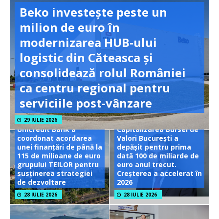
Beko investește peste un
milion de euro în
modernizarea HUB-ului
logistic din Căteasca și
consolidează rolul României
ca centru regional pentru
serviciile post-vânzare
29 IULIE 2026
UniCredit Bank a
Capitalizarea Bursei de
coordonat acordarea
Valori București a
unei finanțări de până la
depășit pentru prima
115 de milioane de euro
dată 100 de miliarde de
grupului TEILOR pentru
euro anul trecut.
susținerea strategiei
Creșterea a accelerat în
de dezvoltare
2026
28 IULIE 2026
28 IULIE 2026