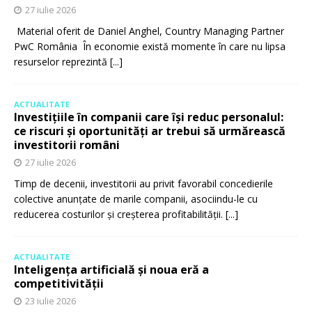
27 iulie 2026
Material oferit de Daniel Anghel, Country Managing Partner
PwC România În economie există momente în care nu lipsa
resurselor reprezintă
[...]
ACTUALITATE
Investițiile în companii care își reduc personalul:
ce riscuri și oportunități ar trebui să urmărească
investitorii români
27 iulie 2026
Timp de decenii, investitorii au privit favorabil concedierile
colective anunțate de marile companii, asociindu-le cu
reducerea costurilor și creșterea profitabilității.
[...]
ACTUALITATE
Inteligența artificială și noua eră a
competitivității
23 iulie 2026