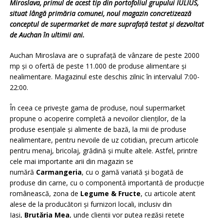
Miroslava, primul de acest tip din portofoliul grupului IULIUS,
situat lângă primăria comunei, noul magazin concretizează
conceptul de supermarket de mare suprafață testat și dezvoltat
de Auchan în ultimii ani.
Auchan Miroslava are o suprafață de vânzare de peste 2000
mp și o ofertă de peste 11.000 de produse alimentare și
nealimentare. Magazinul este deschis zilnic în intervalul 7:00-
22:00.
În ceea ce privește gama de produse, noul supermarket
propune o acoperire completă a nevoilor clienților, de la
produse esențiale și alimente de bază, la mii de produse
nealimentare, pentru nevoile de uz cotidian, precum articole
pentru menaj, bricolaj, grădină și multe altele. Astfel, printre
cele mai importante arii din magazin se
numără
Carmangeria
, cu o gamă variată și bogată de
produse din carne, cu o componentă importantă de producție
românească, zona de
Legume & Fructe
, cu articole atent
alese de la producători și furnizori locali, inclusiv din
Iași,
Brutăria Mea
, unde clienții vor putea regăsi rețete