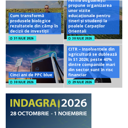
Ferma Bogdănești
propune organizarea
unor vizite
Cum transformă
educaționale pentru
produsele biologice
tineri și studenți la
rezultatele din câmp în
poalele Carpaților
decizii de investiții
Orientali
31 IULIE 2026
30 IULIE 2026
CITR – Insolvențele din
agricultură se dublează
în S1 2026; peste 40%
dintre companiile mari
din sector sunt în risc
Cinci ani de PPC blue
financiar
30 IULIE 2026
29 IULIE 2026