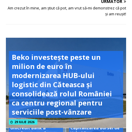
URMĂTOR
Am crezut în mine, am ştiut că pot, am vrut să-mi de­monstrez că pot
şi am reuşit!
Beko investește peste un
milion de euro în
modernizarea HUB-ului
logistic din Căteasca și
consolidează rolul României
ca centru regional pentru
serviciile post-vânzare
29 IULIE 2026
UniCredit Bank a
Capitalizarea Bursei de