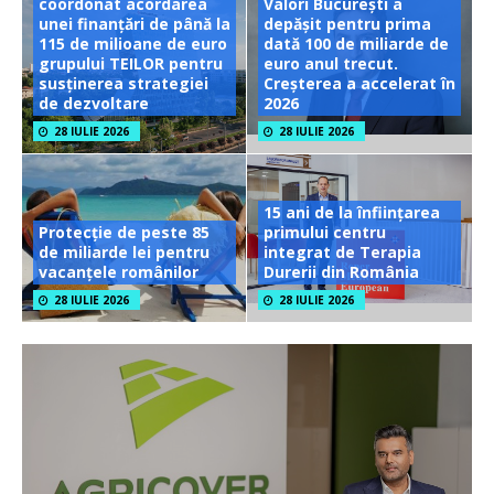
coordonat acordarea
Valori București a
unei finanțări de până la
depășit pentru prima
115 de milioane de euro
dată 100 de miliarde de
grupului TEILOR pentru
euro anul trecut.
susținerea strategiei
Creșterea a accelerat în
de dezvoltare
2026
28 IULIE 2026
28 IULIE 2026
15 ani de la înființarea
Protecție de peste 85
primului centru
de miliarde lei pentru
integrat de Terapia
vacanțele românilor
Durerii din România
28 IULIE 2026
28 IULIE 2026