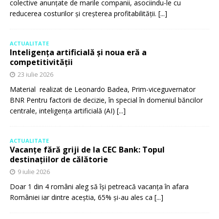
colective anunțate de marile companii, asociindu-le cu
reducerea costurilor și creșterea profitabilității.
[...]
ACTUALITATE
Inteligența artificială și noua eră a
competitivității
23 iulie 2026
Material realizat de Leonardo Badea, Prim-viceguvernator
BNR Pentru factorii de decizie, în special în domeniul băncilor
centrale, inteligența artificială (AI)
[...]
ACTUALITATE
Vacanțe fără griji de la CEC Bank: Topul
destinațiilor de călătorie
9 iulie 2026
Doar 1 din 4 români aleg să își petreacă vacanța în afara
României iar dintre aceștia, 65% și-au ales ca
[...]