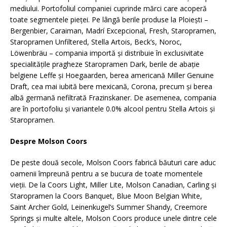
mediului. Portofoliul companiei cuprinde mărci care acoperă
toate segmentele pieţei. Pe lângă berile produse la Ploiești –
Bergenbier, Caraiman, Madrí Excepcional, Fresh, Staropramen,
Staropramen Unfiltered, Stella Artois, Beck’s, Noroc,
Löwenbräu – compania importă și distribuie în exclusivitate
specialitățile pragheze Staropramen Dark, berile de abație
belgiene Leffe și Hoegaarden, berea americană Miller Genuine
Draft, cea mai iubită bere mexicană, Corona, precum și berea
albă germană nefiltrată Frazinskaner. De asemenea, compania
are în portofoliu și variantele 0.0% alcool pentru Stella Artois și
Staropramen.
Despre Molson Coors
De peste două secole, Molson Coors fabrică băuturi care aduc
oamenii împreună pentru a se bucura de toate momentele
vieții. De la Coors Light, Miller Lite, Molson Canadian, Carling și
Staropramen la Coors Banquet, Blue Moon Belgian White,
Saint Archer Gold, Leinenkugel’s Summer Shandy, Creemore
Springs și multe altele, Molson Coors produce unele dintre cele