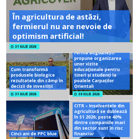
În agricultura de astăzi,
fermierul nu are nevoie de
optimism artificial!
31 IULIE 2026
Ferma Bogdănești
propune organizarea
unor vizite
Cum transformă
educaționale pentru
produsele biologice
tineri și studenți la
rezultatele din câmp în
poalele Carpaților
decizii de investiții
Orientali
31 IULIE 2026
30 IULIE 2026
CITR – Insolvențele din
agricultură se dublează
în S1 2026; peste 40%
dintre companiile mari
din sector sunt în risc
Cinci ani de PPC blue
financiar