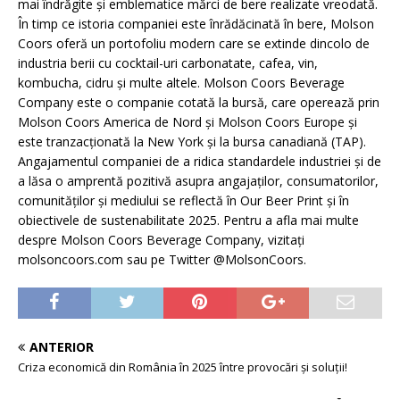
mai îndrăgite și emblematice mărci de bere realizate vreodată.
În timp ce istoria companiei este înrădăcinată în bere, Molson
Coors oferă un portofoliu modern care se extinde dincolo de
industria berii cu cocktail-uri carbonatate, cafea, vin,
kombucha, cidru și multe altele. Molson Coors Beverage
Company este o companie cotată la bursă, care operează prin
Molson Coors America de Nord și Molson Coors Europe și
este tranzacționată la New York și la bursa canadiană (TAP).
Angajamentul companiei de a ridica standardele industriei și de
a lăsa o amprentă pozitivă asupra angajaților, consumatorilor,
comunităților și mediului se reflectă în Our Beer Print și în
obiectivele de sustenabilitate 2025. Pentru a afla mai multe
despre Molson Coors Beverage Company, vizitați
molsoncoors.com sau pe Twitter @MolsonCoors.
ANTERIOR
Criza economică din România în 2025 între provocări și soluții!