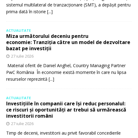
sistemul multilateral de tranzacționare (SMT), a depășit pentru
prima dată în istorie
[...]
ACTUALITATE
Miza următorului deceniu pentru
economie: Tranziția către un model de dezvoltare
bazat pe investiții
27 iulie 2026
Material oferit de Daniel Anghel, Country Managing Partner
PwC România În economie există momente în care nu lipsa
resurselor reprezintă
[...]
ACTUALITATE
Investițiile în companii care își reduc personalul:
ce riscuri și oportunități ar trebui să urmărească
investitorii români
27 iulie 2026
Timp de decenii, investitorii au privit favorabil concedierile