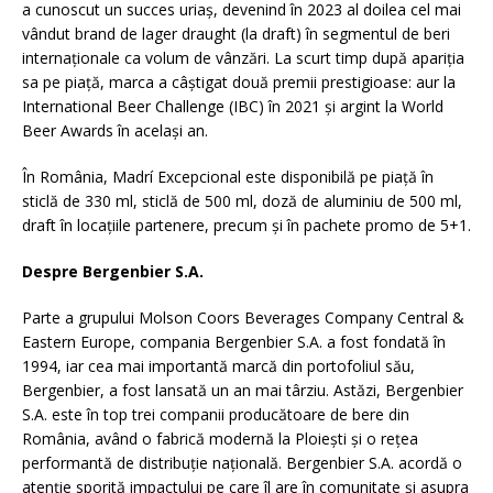
a cunoscut un succes uriaș, devenind în 2023 al doilea cel mai
vândut brand de lager draught (la draft) în segmentul de beri
internaționale ca volum de vânzări. La scurt timp după apariția
sa pe piață, marca a câștigat două premii prestigioase: aur la
International Beer Challenge (IBC) în 2021 și argint la World
Beer Awards în același an.
În România, Madrí Excepcional este disponibilă pe piață în
sticlă de 330 ml, sticlă de 500 ml, doză de aluminiu de 500 ml,
draft în locațiile partenere, precum și în pachete promo de 5+1.
Despre Bergenbier S.A.
Parte a grupului Molson Coors Beverages Company Central &
Eastern Europe, compania Bergenbier S.A. a fost fondată în
1994, iar cea mai importantă marcă din portofoliul său,
Bergenbier, a fost lansată un an mai târziu. Astăzi, Bergenbier
S.A. este în top trei companii producătoare de bere din
România, având o fabrică modernă la Ploieşti şi o reţea
performantă de distribuţie naţională. Bergenbier S.A. acordă o
atenție sporită impactului pe care îl are în comunitate și asupra