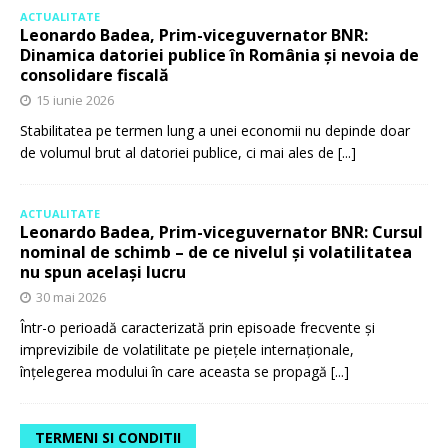
ACTUALITATE
Leonardo Badea, Prim-viceguvernator BNR:
Dinamica datoriei publice în România și nevoia de
consolidare fiscală
15 iunie 2026
Stabilitatea pe termen lung a unei economii nu depinde doar
de volumul brut al datoriei publice, ci mai ales de
[...]
ACTUALITATE
Leonardo Badea, Prim-viceguvernator BNR: Cursul
nominal de schimb – de ce nivelul și volatilitatea
nu spun același lucru
30 mai 2026
Într-o perioadă caracterizată prin episoade frecvente și
imprevizibile de volatilitate pe piețele internaționale,
înțelegerea modului în care aceasta se propagă
[...]
TERMENI SI CONDITII