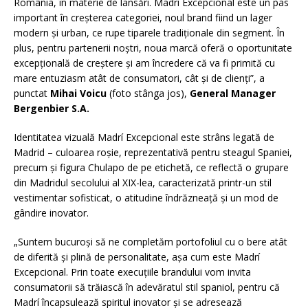
România, în materie de lansări. Madrí Excepcional este un pas
important în creșterea categoriei, noul brand fiind un lager
modern și urban, ce rupe tiparele tradiționale din segment. În
plus, pentru partenerii noștri, noua marcă oferă o oportunitate
excepțională de creștere și am încredere că va fi primită cu
mare entuziasm atât de consumatori, cât și de clienți”, a
punctat
Mihai Voicu
(foto stânga jos),
General Manager
Bergenbier S.A.
Identitatea vizuală Madrí Excepcional este strâns legată de
Madrid – culoarea roșie, reprezentativă pentru steagul Spaniei,
precum și figura Chulapo de pe etichetă, ce reflectă o grupare
din Madridul secolului al XIX-lea, caracterizată printr-un stil
vestimentar sofisticat, o atitudine îndrăzneață și un mod de
gândire inovator.
„Suntem bucuroși să ne completăm portofoliul cu o bere atât
de diferită și plină de personalitate, așa cum este Madrí
Excepcional. Prin toate execuțiile brandului vom invita
consumatorii să trăiască în adevăratul stil spaniol, pentru că
Madrí încapsulează spiritul inovator și se adresează