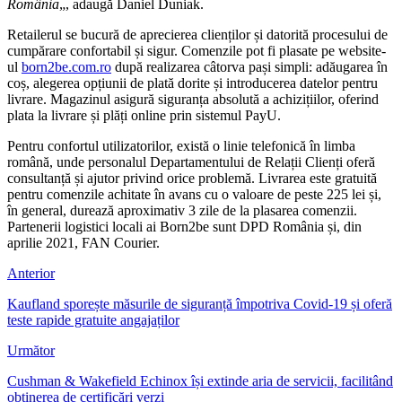
România
„, adaugă Daniel Duniak.
Retailerul se bucură de aprecierea clienților și datorită procesului de
cumpărare confortabil și sigur. Comenzile pot fi plasate pe website-
ul
born2be.com.ro
după realizarea câtorva pași simpli: adăugarea în
coș, alegerea opțiunii de plată dorite și introducerea datelor pentru
livrare. Magazinul asigură siguranța absolută a achizițiilor, oferind
plata la livrare și plăți online prin sistemul PayU.
Pentru confortul utilizatorilor, există o linie telefonică în limba
română, unde personalul Departamentului de Relații Clienți oferă
consultanță și ajutor privind orice problemă. Livrarea este gratuită
pentru comenzile achitate în avans cu o valoare de peste 225 lei și,
în general, durează aproximativ 3 zile de la plasarea comenzii.
Partenerii logistici locali ai Born2be sunt DPD România și, din
aprilie 2021, FAN Courier.
Anterior
Kaufland sporește măsurile de siguranță împotriva Covid-19 și oferă
teste rapide gratuite angajaților
Următor
Cushman & Wakefield Echinox își extinde aria de servicii, facilitând
obținerea de certificări verzi