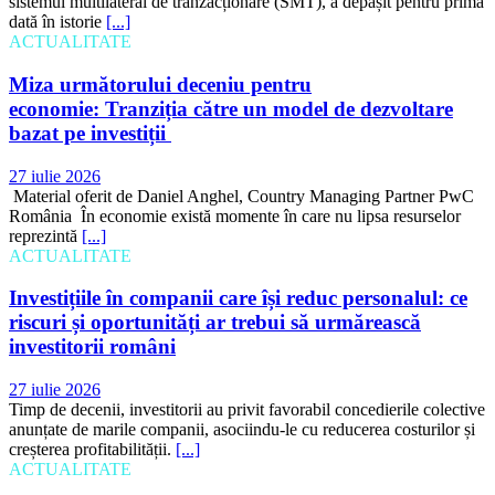
sistemul multilateral de tranzacționare (SMT), a depășit pentru prima
dată în istorie
[...]
ACTUALITATE
Miza următorului deceniu pentru
economie: Tranziția către un model de dezvoltare
bazat pe investiții
27 iulie 2026
Material oferit de Daniel Anghel, Country Managing Partner PwC
România În economie există momente în care nu lipsa resurselor
reprezintă
[...]
ACTUALITATE
Investițiile în companii care își reduc personalul: ce
riscuri și oportunități ar trebui să urmărească
investitorii români
27 iulie 2026
Timp de decenii, investitorii au privit favorabil concedierile colective
anunțate de marile companii, asociindu-le cu reducerea costurilor și
creșterea profitabilității.
[...]
ACTUALITATE