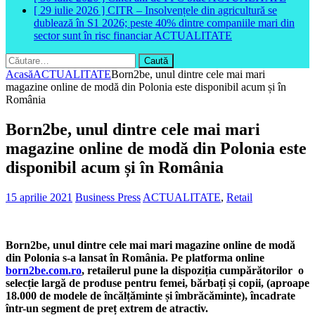
[ 29 iulie 2026 ]
CITR – Insolvențele din agricultură se
dublează în S1 2026; peste 40% dintre companiile mari din
sector sunt în risc financiar
ACTUALITATE
Caută
după:
Acasă
ACTUALITATE
Born2be, unul dintre cele mai mari
magazine online de modă din Polonia este disponibil acum și în
România
Born2be, unul dintre cele mai mari
magazine online de modă din Polonia este
disponibil acum și în România
15 aprilie 2021
Business Press
ACTUALITATE
,
Retail
Born2be, unul dintre cele mai mari magazine online de modă
din Polonia s-a lansat în România. Pe platforma online
born2be.com.ro
, retailerul
pune la dispoziția cumpărătorilor o
selecție largă de produse pentru femei, bărbați și copii, (aproape
18.000 de modele de încălțăminte și îmbrăcăminte), încadrate
într-un segment de preț extrem de atractiv.