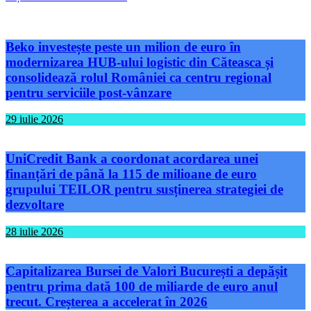
Beko investește peste un milion de euro în
modernizarea HUB-ului logistic din Căteasca și
consolidează rolul României ca centru regional
pentru serviciile post-vânzare
29 iulie 2026
UniCredit Bank a coordonat acordarea unei
finanțări de până la 115 de milioane de euro
grupului TEILOR pentru susținerea strategiei de
dezvoltare
28 iulie 2026
Capitalizarea Bursei de Valori București a depășit
pentru prima dată 100 de miliarde de euro anul
trecut. Creșterea a accelerat în 2026