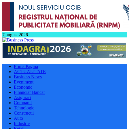
7 august 2026
Prima Pagina
ACTUALITATE
Business News
Eveniment
Economic
Financiar Bancar
Asigurari
Companii
Tehnologie
Constructii
Auto
Industrie
Retail