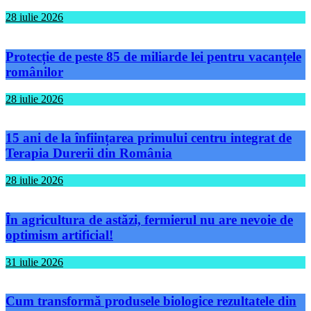
28 iulie 2026
Protecție de peste 85 de miliarde lei pentru vacanțele
românilor
28 iulie 2026
15 ani de la înființarea primului centru integrat de
Terapia Durerii din România
28 iulie 2026
În agricultura de astăzi, fermierul nu are nevoie de
optimism artificial!
31 iulie 2026
Cum transformă produsele biologice rezultatele din