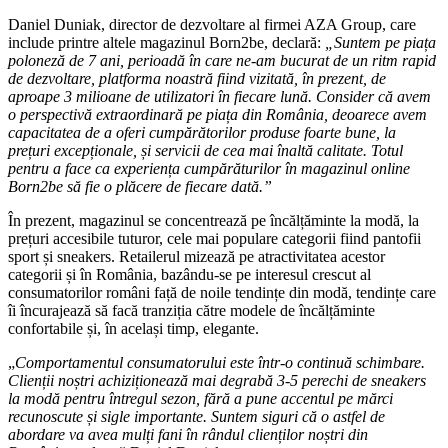
Daniel Duniak, director de dezvoltare al firmei AZA Group, care
include printre altele magazinul Born2be, declară:
„Suntem pe piața
poloneză de 7 ani, perioadă în care ne-am bucurat de un ritm rapid
de dezvoltare, platforma noastră fiind vizitată, în prezent, de
aproape 3 milioane de utilizatori în fiecare lună. Consider că avem
o perspectivă extraordinară pe piața din România, deoarece avem
capacitatea de a oferi cumpărătorilor produse foarte bune, la
prețuri excepționale, și servicii de cea mai înaltă calitate. Totul
pentru a face ca experiența cumpărăturilor în magazinul online
Born2be să fie o plăcere de fiecare dată.”
În prezent, magazinul se concentrează pe încălțăminte la modă, la
prețuri accesibile tuturor, cele mai populare categorii fiind pantofii
sport și sneakers. Retailerul mizează pe atractivitatea acestor
categorii și în România, bazându-se pe interesul crescut al
consumatorilor români față de noile tendințe din modă, tendințe care
îi încurajează să facă tranziția către modele de încălțăminte
confortabile și, în același timp, elegante.
„
Comportamentul consumatorului este într-o continuă schimbare.
Clienții noștri achiziționează mai degrabă 3-5 perechi de sneakers
la modă pentru întregul sezon, fără a pune accentul pe mărci
recunoscute și sigle importante. Suntem siguri că o astfel de
abordare va avea mulți fani în rândul clienților noștri din