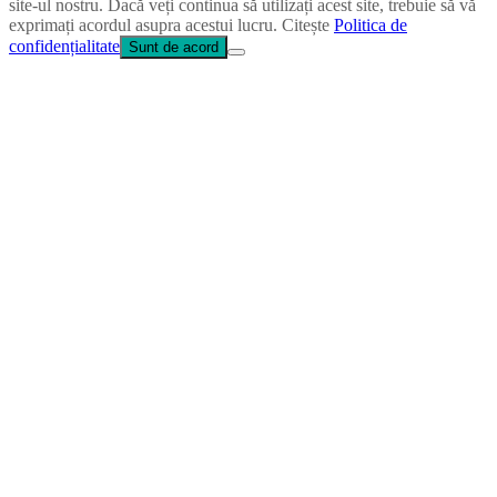
site-ul nostru. Dacă veți continua să utilizați acest site, trebuie să vă
exprimați acordul asupra acestui lucru. Citește
Politica de
confidențialitate
Sunt de acord