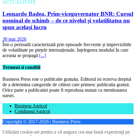
ACTUALITATE
Leonardo Badea, Prim-viceguvernator BNR: Cursul
nominal de schimb – de ce nivelul și volatilitatea nu
spun același lucru
30 mai 2026
Într-o perioadă caracterizată prin episoade frecvente și imprevizibile
de volatilitate pe piețele internaționale, înțelegerea modului în care
aceasta se propagă
[...]
Termeni si conditii
Business Press este o publicatie gratuita. Editorul isi rezerva dreptul
de a determina categoriile de cititori care primesc publicatia gratuit.
Orice parte a publicatiei poate fi reprodusa numai cu mentionarea
sursei.
Business Agricol
Cotidianul Agricol
Copyright © 2017-2026 | Business Press
Utilizăm cookie-uri pentru a vă asigura cea mai bună experiență pe