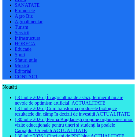
SANATATE
Frumusete
Agro Biz
Agroalimentar
Turism
Servicii
Infrastructura
HORECA
Educatie
Sport
Sfaturi utile
Muzică
Editorial
CONTACT
Noutăți
[ 31 iulie 2026 ]
În agricultura de astăzi, fermierul nu are
nevoie de optimism artificial!
ACTUALITATE
[ 31 iulie 2026 ]
Cum transformă produsele biologice
rezultatele din câmp în decizii de investiții
ACTUALITATE
[ 30 iulie 2026 ]
Ferma Bogdănești propune organizarea unor
vizite educaționale pentru tineri și studenți la poalele
Carpaților Orientali
ACTUALITATE
[ 30 iulie 2026 ]
Cinci ani de PPC blue
ACTUALITATE