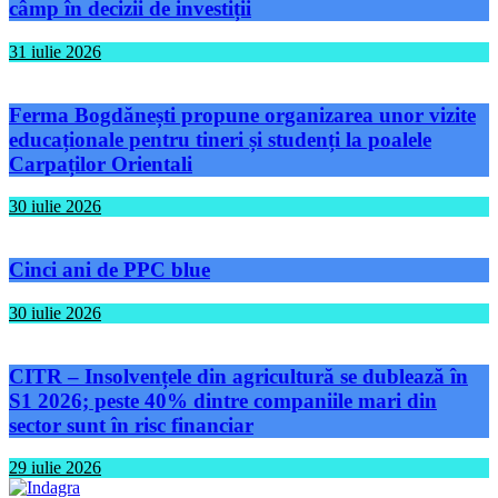
câmp în decizii de investiții
31 iulie 2026
Ferma Bogdănești propune organizarea unor vizite
educaționale pentru tineri și studenți la poalele
Carpaților Orientali
30 iulie 2026
Cinci ani de PPC blue
30 iulie 2026
CITR – Insolvențele din agricultură se dublează în
S1 2026; peste 40% dintre companiile mari din
sector sunt în risc financiar
29 iulie 2026