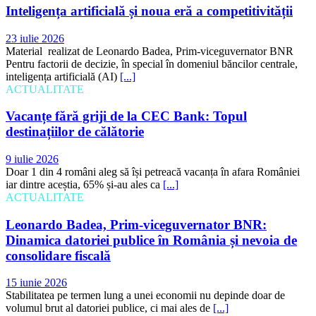
Inteligența artificială și noua eră a competitivității
23 iulie 2026
Material realizat de Leonardo Badea, Prim-viceguvernator BNR
Pentru factorii de decizie, în special în domeniul băncilor centrale,
inteligența artificială (AI)
[...]
ACTUALITATE
Vacanțe fără griji de la CEC Bank: Topul
destinațiilor de călătorie
9 iulie 2026
Doar 1 din 4 români aleg să își petreacă vacanța în afara României
iar dintre aceștia, 65% și-au ales ca
[...]
ACTUALITATE
Leonardo Badea, Prim-viceguvernator BNR:
Dinamica datoriei publice în România și nevoia de
consolidare fiscală
15 iunie 2026
Stabilitatea pe termen lung a unei economii nu depinde doar de
volumul brut al datoriei publice, ci mai ales de
[...]