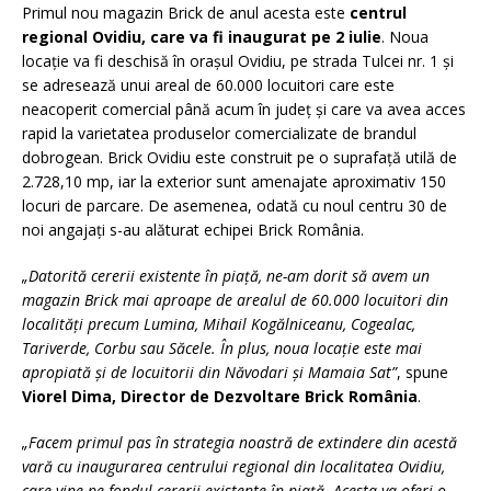
Primul nou magazin Brick de anul acesta este
centrul
regional Ovidiu, care va fi inaugurat pe 2 iulie
. Noua
locație va fi deschisă în orașul Ovidiu, pe strada Tulcei nr. 1 și
se adresează unui areal de 60.000 locuitori care este
neacoperit comercial până acum în județ și care va avea acces
rapid la varietatea produselor comercializate de brandul
dobrogean. Brick Ovidiu este construit pe o suprafață utilă de
2.728,10 mp, iar la exterior sunt amenajate aproximativ 150
locuri de parcare. De asemenea, odată cu noul centru 30 de
noi angajați s-au alăturat echipei Brick România.
„Datorită cererii existente în piață, ne-am dorit să avem un
magazin Brick mai aproape de arealul de 60.000 locuitori din
localități precum Lumina, Mihail Kogălniceanu, Cogealac,
Tariverde, Corbu sau Săcele. În plus, noua locație este mai
apropiată și de locuitorii din Năvodari și Mamaia Sat”
, spune
Viorel Dima, Director de Dezvoltare Brick România
.
„Facem primul pas în strategia noastră de extindere din acestă
vară cu inaugurarea centrului regional din localitatea Ovidiu,
care vine pe fondul cererii existente în piață.
Acesta va oferi o