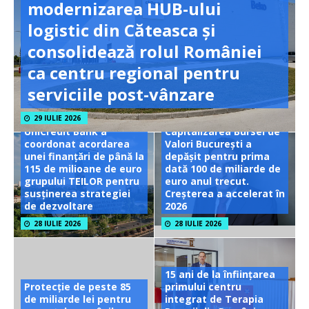
modernizarea HUB-ului
logistic din Căteasca și
consolidează rolul României
ca centru regional pentru
serviciile post-vânzare
29 IULIE 2026
UniCredit Bank a
Capitalizarea Bursei de
coordonat acordarea
Valori București a
unei finanțări de până la
depășit pentru prima
115 de milioane de euro
dată 100 de miliarde de
grupului TEILOR pentru
euro anul trecut.
susținerea strategiei
Creșterea a accelerat în
de dezvoltare
2026
28 IULIE 2026
28 IULIE 2026
15 ani de la înființarea
Protecție de peste 85
primului centru
de miliarde lei pentru
integrat de Terapia