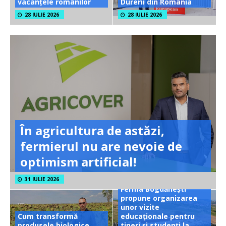
vacanțele românilor
Durerii din România
28 IULIE 2026
28 IULIE 2026
În agricultura de astăzi,
fermierul nu are nevoie de
optimism artificial!
31 IULIE 2026
Ferma Bogdănești
propune organizarea
unor vizite
Cum transformă
educaționale pentru
produsele biologice
tineri și studenți la