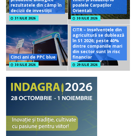
rezultatele din câmp în
poalele Carpaților
decizii de investiții
Orientali
31 IULIE 2026
30 IULIE 2026
CITR – Insolvențele din
agricultură se dublează
în S1 2026; peste 40%
dintre companiile mari
din sector sunt în risc
Cinci ani de PPC blue
financiar
30 IULIE 2026
29 IULIE 2026