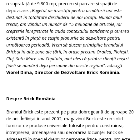
o suprafață de 9.800 mp, precum și parcare și spații de
depozitare.
„Bugetul de investiţii pentru următorii ani este
destinat în totalitate deschiderii de noi locaţii. Numai anul
trecut, am vândut un număr de 15 milioane de articole, iar
creșterile înregistrate în ciuda contextului pandemic și cererea
existentă în piață ne susțin planurile de dezvoltare pentru
următoarea perioadă. Vrem să ducem principiile brandului
Brick și în alte zone ale țării, în orașe precum Oradea, Ploiești,
Cluj, Satu Mare sau Capitala, mai ales că printre clienții noștri
fideli se numără deja persoane din aceste regiuni”
, adaugă
Viorel Dima, Director de Dezvoltare Brick România
.
Despre Brick România
Brandul Brick este prezent pe piața dobrogeană de aproape 20
de ani. Înființat în anul 2002, magazinul Brick este un solid
furnizor de produse universale folosite pentru construirea,
întreținerea, amenajarea sau decorarea locuinței. Brick se
adresează în special clienților persoane fizice, pentru proiecte