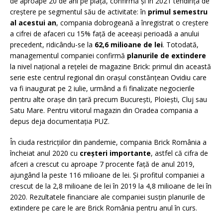
de aproape 20 de ani pe piață, confirmă și în 2021 tendința de
creștere pe segmentul său de activitate: în
primul semestru
al acestui an
, compania dobrogeană a înregistrat o creștere
a cifrei de afaceri cu 15% față de aceeași perioadă a anului
precedent, ridicându-se la
62,6 milioane de lei
. Totodată,
managementul companiei confirmă
planurile de extindere
la nivel național a rețelei de magazine Brick: primul din această
serie este centrul regional din orașul constănțean Ovidiu care
va fi inaugurat pe 2 iulie, urmând a fi finalizate negocierile
pentru alte orașe din țară precum București, Ploiești, Cluj sau
Satu Mare. Pentru viitorul magazin din Oradea compania a
depus deja documentația PUZ.
În ciuda restricțiilor din pandemie, compania Brick România a
încheiat anul 2020 cu
creșteri importante
, astfel că cifra de
afceri a crescut cu aproape 7 procente față de anul 2019,
ajungând la peste 116 milioane de lei. Și profitul companiei a
crescut de la 2,8 milioane de lei în 2019 la 4,8 milioane de lei în
2020. Rezultatele financiare ale companiei susțin planurile de
extindere pe care le are Brick România pentru anul în curs.