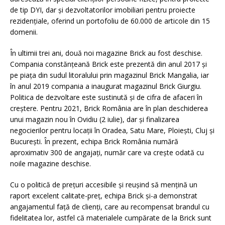
de tip DYI, dar și dezvoltatorilor imobiliari pentru proiecte
rezidențiale, oferind un portofoliu de 60.000 de articole din 15
domenii.
În ultimii trei ani, două noi magazine Brick au fost deschise.
Compania constănțeană Brick este prezentă din anul 2017 și
pe piața din sudul litoralului prin magazinul Brick Mangalia, iar
în anul 2019 compania a inaugurat magazinul Brick Giurgiu.
Politica de dezvoltare este sustinută și de cifra de afaceri în
creștere. Pentru 2021, Brick România are în plan deschiderea
unui magazin nou în Ovidiu (2 iulie), dar și finalizarea
negocierilor pentru locații în Oradea, Satu Mare, Ploiești, Cluj și
București. În prezent, echipa Brick România numără
aproximativ 300 de angajați, număr care va crește odată cu
noile magazine deschise.
Cu o politică de preţuri accesibile și reușind să mențină un
raport excelent calitate-preț, echipa Brick și-a demonstrat
angajamentul față de clienți, care au recompensat brandul cu
fidelitatea lor, astfel că materialele cumpărate de la Brick sunt