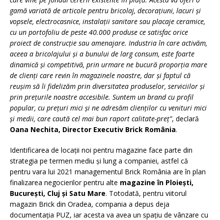
gamă variată de articole pentru bricolaj, decorațiuni, lacuri și
vopsele, electrocasnice, instalații sanitare sau placaje ceramice,
cu un portofoliu de peste 40.000 produse ce satisfac orice
proiect de construcție sau amenajare. Industria în care activăm,
aceea a bricolajului şi a bunului de larg consum, este foarte
dinamică şi competitivă, prin urmare ne bucură proporţia mare
de clienţi care revin în magazinele noastre, dar și faptul că
reușim să îi fidelizăm prin diversitatea produselor, serviciilor şi
prin preţurile noastre accesibile. Suntem un brand cu profil
popular, cu prețuri mici și ne adresăm clienților cu venituri mici
și medii, care caută cel mai bun raport calitate-preț
”
, declară
Oana Nechita, Director Executiv Brick România
.
Identificarea de locații noi pentru magazine face parte din
strategia pe termen mediu și lung a companiei, astfel că
pentru vara lui 2021 managementul Brick România are în plan
finalizarea negocierilor pentru alte
magazine în Ploiești,
București, Cluj și Satu Mare
. Totodată, pentru viitorul
magazin Brick din Oradea, compania a depus deja
documentația PUZ, iar acesta va avea un spațiu de vânzare cu