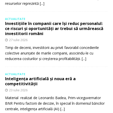
resurselor reprezintă
[...]
ACTUALITATE
Investițiile în companii care își reduc personalul:
ce riscuri și oportunități ar trebui să urmărească
investitorii români
27 iulie 2026
Timp de decenii, investitorii au privit favorabil concedierile
colective anunțate de marile companii, asociindu-le cu
reducerea costurilor și creșterea profitabilității.
[...]
ACTUALITATE
Inteligența artificială și noua eră a
competitivității
23 iulie 2026
Material realizat de Leonardo Badea, Prim-viceguvernator
BNR Pentru factorii de decizie, în special în domeniul băncilor
centrale, inteligența artificială (AI)
[...]