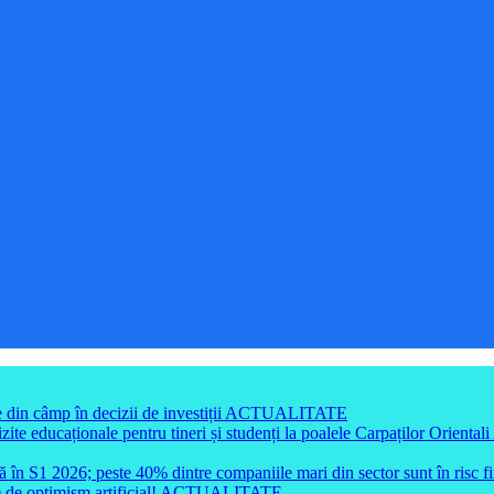
din câmp în decizii de investiții
ACTUALITATE
e educaționale pentru tineri și studenți la poalele Carpaților Orientali
ă în S1 2026; peste 40% dintre companiile mari din sector sunt în risc f
e de optimism artificial!
ACTUALITATE