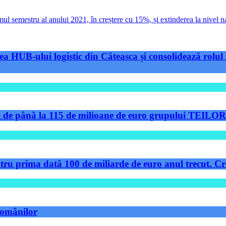
ul semestru al anului 2021, în creștere cu 15%, și extinderea la nivel n
a HUB-ului logistic din Căteasca și consolidează rolul 
de până la 115 de milioane de euro grupului TEILOR pe
tru prima dată 100 de miliarde de euro anul trecut. Cre
 românilor