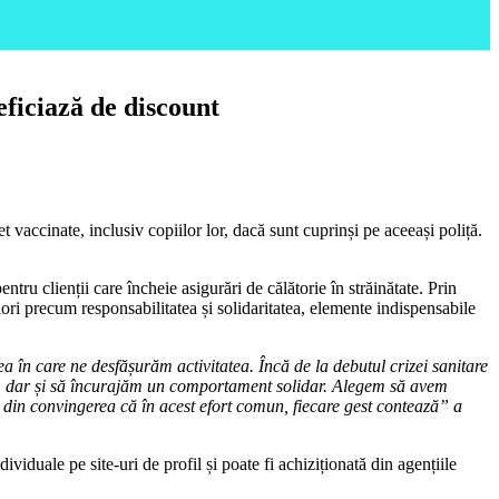
ficiază de discount
vaccinate, inclusiv copiilor lor, dacă sunt cuprinși pe aceeași poliță.
u clienții care încheie asigurări de călătorie în străinătate. Prin
ri precum responsabilitatea și solidaritatea, elemente indispensabile
ea în care ne desfășurăm activitatea. Încă de la debutul crizei sanitare
ați, dar și să încurajăm un comportament solidar. Alegem să avem
ei, din convingerea că în acest efort comun, fiecare gest contează” a
ividuale pe site-uri de profil și poate fi achiziționată din agențiile