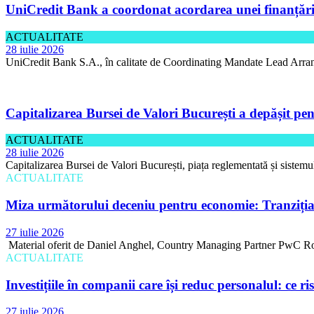
UniCredit Bank a coordonat acordarea unei finanțări 
ACTUALITATE
28 iulie 2026
UniCredit Bank S.A., în calitate de Coordinating Mandate Lead Arran
Capitalizarea Bursei de Valori București a depășit pen
ACTUALITATE
28 iulie 2026
Capitalizarea Bursei de Valori București, piața reglementată și sistemu
ACTUALITATE
Miza următorului deceniu pentru economie: Tranziția 
27 iulie 2026
Material oferit de Daniel Anghel, Country Managing Partner PwC Rom
ACTUALITATE
Investițiile în companii care își reduc personalul: ce r
27 iulie 2026