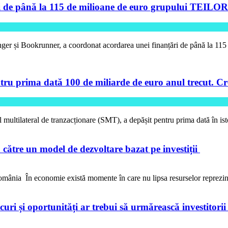
de până la 115 de milioane de euro grupului TEILOR pe
ger și Bookrunner, a coordonat acordarea unei finanțări de până la 11
tru prima dată 100 de miliarde de euro anul trecut. Cre
l multilateral de tranzacționare (SMT), a depășit pentru prima dată în is
către un model de dezvoltare bazat pe investiții
ânia În economie există momente în care nu lipsa resurselor reprezi
iscuri și oportunități ar trebui să urmărească investitori