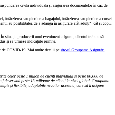
 răspunderea civilă individuală și asigurarea documentelor în caz de
ei, întârzierea sau pierderea bagajului, întârzierea sau pierderea cursei
nții au posibilitatea de a adăuga în asigurare atât adulți*, cât și copii,
n situația producerii unui eveniment asigurat, clientul trebuie să
s și să urmeze indicațiile primite.
ate de COVID-19. Mai multe detalii pe
site-ul Groupama Asigurări
.
rite celor peste 1 milion de clienţi individuali şi peste 80,000 de
ajaţi deservind peste 13 milioane de clienţi la nivel global, Groupama
imple şi flexibile, adaptabile nevoilor acestuia, care să îi asigure