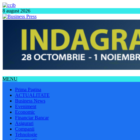
8 august 2026
MENU
Prima Pagina
ACTUALITATE
Business News
Eveniment
Economic
Financiar Bancar
Asigurari
Companii
Tehnologie