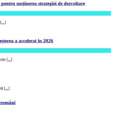
ntru susținerea strategiei de dezvoltare
5
[...]
șterea a accelerat în 2026
torie
[...]
ntă
[...]
i români