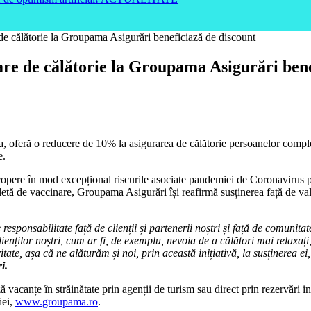
 de călătorie la Groupama Asigurări beneficiază de discount
are de călătorie la Groupama Asigurări bene
, oferă o reducere de 10% la asigurarea de călătorie persoanelor complet 
e.
ere în mod excepțional riscurile asociate pandemiei de Coronavirus pentr
etă de vaccinare, Groupama Asigurări își reafirmă susținerea față de valo
sponsabilitate față de clienții și partenerii noștri și față de comunitat
lienților noștri, cum ar fi, de exemplu, nevoia de a călători mai relax
aritate, așa că ne alăturăm și noi, prin această inițiativă, la susținerea 
i.
vacanțe în străinătate prin agenții de turism sau direct prin rezervări ind
iei,
www.groupama.ro
.