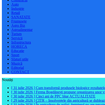
Constructii
Auto
Industrie
Retail
SANATATE
Frumusete
Agro Biz
Agroalimentar
Turism
Servicii
Infrastructura
HORECA
Educatie
Sport
Sfaturi utile
Muzică
Editorial
CONTACT
Noutăți
[ 31 iulie 2026 ]
Cum transformă produsele biologice rezultatele 
[ 30 iulie 2026 ]
Ferma Bogdănești propune organizarea unor vizit
[ 30 iulie 2026 ]
Cinci ani de PPC blue
ACTUALITATE
[ 29 iulie 2026 ]
CITR – Insolvențele din agricultură se dubleaz
[ 31 iulie 2026 ]
În agricultura de astăzi, fermierul nu are nevoi