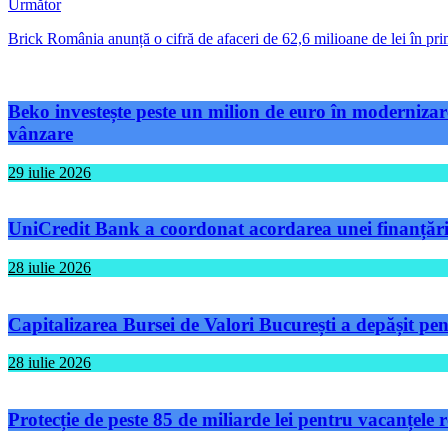
Următor
Brick România anunță o cifră de afaceri de 62,6 milioane de lei în prim
Beko investește peste un milion de euro în modernizare
vânzare
29 iulie 2026
UniCredit Bank a coordonat acordarea unei finanțări 
28 iulie 2026
Capitalizarea Bursei de Valori București a depășit pen
28 iulie 2026
Protecție de peste 85 de miliarde lei pentru vacanțele