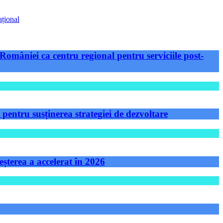
ațional
României ca centru regional pentru serviciile post-
ntru susținerea strategiei de dezvoltare
șterea a accelerat în 2026