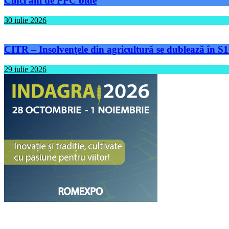
Cinci ani de PPC blue
30 iulie 2026
CITR – Insolvențele din agricultură se dublează în S1
29 iulie 2026