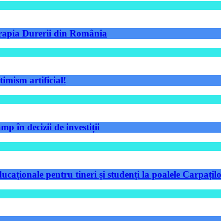
Terapia Durerii din România
timism artificial!
p în decizii de investiții
aționale pentru tineri și studenți la poalele Carpațilo