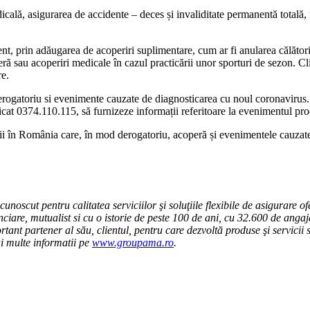
cală, asigurarea de accidente – deces și invaliditate permanentă totală,
ent, prin adăugarea de acoperiri suplimentare, cum ar fi anularea călători
ieră sau acoperiri medicale în cazul practicării unor sporturi de sezon. Clie
re.
erogatoriu si evenimente cauzate de diagnosticarea cu noul coronavirus. Î
t 0374.110.115, să furnizeze informații referitoare la evenimentul produ
orii în România care, în mod derogatoriu, acoperă și evenimentele cauz
scut pentru calitatea serviciilor şi soluţiile flexibile de asigurare ofe
anciare, mutualist si cu o istorie de peste 100 de ani, cu 32.600 de ang
tant partener al său, clientul, pentru care dezvoltă produse şi servicii s
i multe informatii pe
www.groupama.ro
.