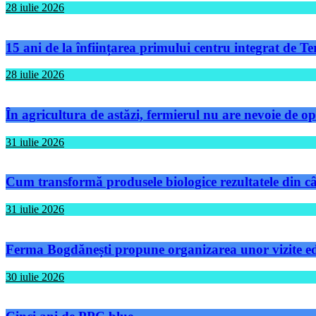
28 iulie 2026
15 ani de la înființarea primului centru integrat de 
28 iulie 2026
În agricultura de astăzi, fermierul nu are nevoie de op
31 iulie 2026
Cum transformă produsele biologice rezultatele din câm
31 iulie 2026
Ferma Bogdănești propune organizarea unor vizite educ
30 iulie 2026