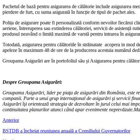
Pachetul de bază pentru asigurarea de călătorie include asigurarea medi
pierdere de furt, cu suma asigurată în funcție de tipul de pachet ales.
Polița de asigurare poate fi personalizată conform nevoilor fiecărui cli
aeriene, întreruperea sau extinderea călătoriei, servicii de asistență rut
produsul neavând o limită maximă de varstă pentru intrarea în asigura
Totodată, asigurarea pentru călătoriile în străinatate acopera in mod d
apeleze în maximum 48 de ore de la producerea acestuia numărul dedica
Groupama Asigurări are în portofoliul său și Asigurarea pentru călăt
Despre Groupama Asigurări:
Groupama Asigurări, lider pe piaţa de asigurări din România, este recuno
companii.
Parte a unui grup internaţional de asigurări şi servicii fin
Asigurări îşi orientează strategia de dezvoltare în jurul celui mai impor
continuitatea planurilor atunci când apar evenimente neprevăzute.Ma
Anterior
BSTDB a încheiat reuniunea anuală a Consiliului Guvernatorilor