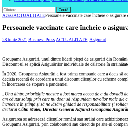
Caută
după:
Acasă
ACTUALITATE
Persoanele vaccinate care încheie o asigurare
Persoanele vaccinate care încheie o asigur
28 iunie 2021
Business Press
ACTUALITATE
,
Asigurari
Groupama Asigurări, unul dintre liderii pieței de asigurări din România
Discount-ul se aplică Asigurărilor individuale de călătorie în străinătat
În 2020, Groupama Asigurări a fost prima companie care a decis să acop
decizia recentă de acordare a unui discount clienților cu schema compl
în încercarea de stopare a pandemiei.
„Una dintre prioritățile noastre a fost mereu aceea de a da dovadă de re
am căutat soluții prin care nu doar să răspundem nevoilor reale ale c
încredere în știință și să ne lăsăm ghidați de responsabilitate și solid
declarat
Călin Matei, Director General Adjunct Groupama Asigurăr
Asigurarea se adresează clienților români sau străini care achiziționează 
Groupama Asigurări, prin colaboratori sau direct de pe site-ul compan