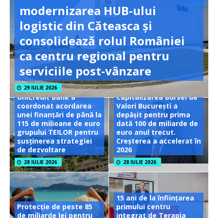
modernizarea HUB-ului
logistic din Căteasca și
consolidează rolul României
ca centru regional pentru
serviciile post-vânzare
29 IULIE 2026
UniCredit Bank a
Capitalizarea Bursei de
coordonat acordarea
Valori București a
unei finanțări de până la
depășit pentru prima
115 de milioane de euro
dată 100 de miliarde de
grupului TEILOR pentru
euro anul trecut.
susținerea strategiei
Creșterea a accelerat în
de dezvoltare
2026
28 IULIE 2026
28 IULIE 2026
15 ani de la înființarea
Protecție de peste 85
primului centru
de miliarde lei pentru
integrat de Terapia