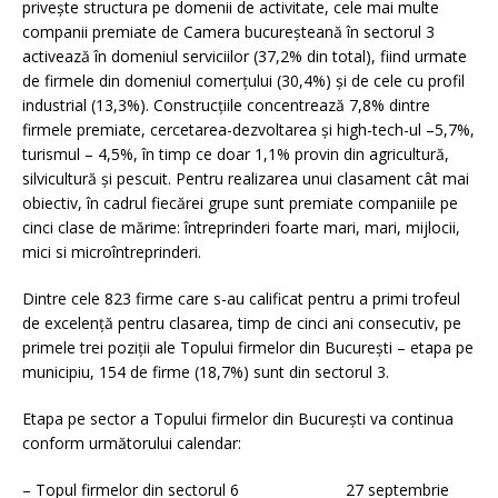
priveşte structura pe domenii de activitate, cele mai multe
companii premiate de Camera bucureşteană în sectorul 3
activează în domeniul serviciilor (37,2% din total), fiind urmate
de firmele din domeniul comerţului (30,4%) şi de cele cu profil
industrial (13,3%). Construcţiile concentrează 7,8% dintre
firmele premiate, cercetarea-dezvoltarea şi high-tech-ul –5,7%,
turismul – 4,5%, în timp ce doar 1,1% provin din agricultură,
silvicultură şi pescuit. Pentru realizarea unui clasament cât mai
obiectiv, în cadrul fiecărei grupe sunt premiate companiile pe
cinci clase de mărime: întreprinderi foarte mari, mari, mijlocii,
mici si microîntreprinderi.
Dintre cele 823 firme care s-au calificat pentru a primi trofeul
de excelenţă pentru clasarea, timp de cinci ani consecutiv, pe
primele trei poziții ale Topului firmelor din București – etapa pe
municipiu, 154 de firme (18,7%) sunt din sectorul 3.
Etapa pe sector a Topului firmelor din București va continua
conform următorului calendar:
– Topul firmelor din sectorul 6 27 septembrie