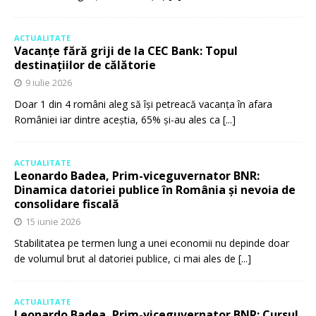
ACTUALITATE
Vacanțe fără griji de la CEC Bank: Topul
destinațiilor de călătorie
9 iulie 2026
Doar 1 din 4 români aleg să își petreacă vacanța în afara
României iar dintre aceștia, 65% și-au ales ca
[...]
ACTUALITATE
Leonardo Badea, Prim-viceguvernator BNR:
Dinamica datoriei publice în România și nevoia de
consolidare fiscală
15 iunie 2026
Stabilitatea pe termen lung a unei economii nu depinde doar
de volumul brut al datoriei publice, ci mai ales de
[...]
ACTUALITATE
Leonardo Badea, Prim-viceguvernator BNR: Cursul