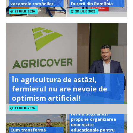
vacanțele românilor
Durerii din România
28 IULIE 2026
28 IULIE 2026
În agricultura de astăzi,
fermierul nu are nevoie de
optimism artificial!
31 IULIE 2026
Ferma Bogdănești
propune organizarea
unor vizite
Cum transformă
educaționale pentru