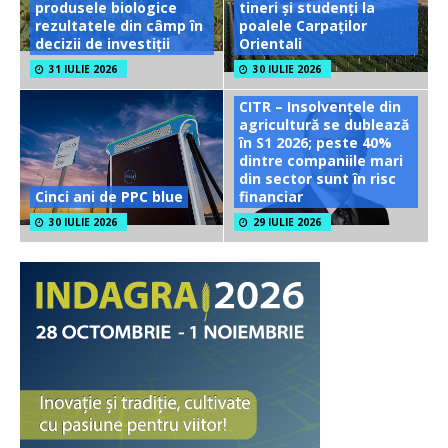
produsele biologice
tineri și studenți la
rezultatele din câmp în
poalele Carpaților
decizii de investiții
Orientali
31 IULIE 2026
30 IULIE 2026
CITR – Insolvențele din
agricultură se dublează
în S1 2026; peste 40%
dintre companiile mari
din sector sunt în risc
Cinci ani de PPC blue
financiar
30 IULIE 2026
29 IULIE 2026