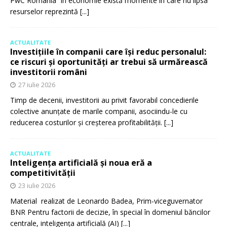
PwC România În economie există momente în care nu lipsa
resurselor reprezintă
[...]
ACTUALITATE
Investițiile în companii care își reduc personalul:
ce riscuri și oportunități ar trebui să urmărească
investitorii români
27 iulie 2026
Timp de decenii, investitorii au privit favorabil concedierile
colective anunțate de marile companii, asociindu-le cu
reducerea costurilor și creșterea profitabilității.
[...]
ACTUALITATE
Inteligența artificială și noua eră a
competitivității
23 iulie 2026
Material realizat de Leonardo Badea, Prim-viceguvernator
BNR Pentru factorii de decizie, în special în domeniul băncilor
centrale, inteligența artificială (AI)
[...]