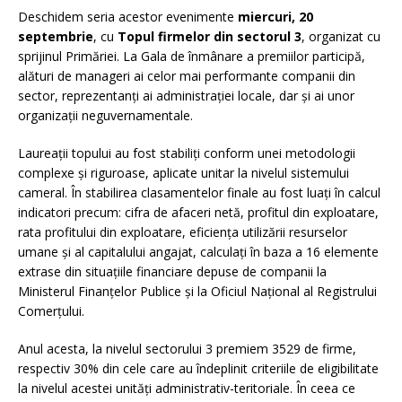
Deschidem seria acestor evenimente
miercuri, 20
septembrie
, cu
Topul firmelor din sectorul 3
, organizat cu
sprijinul Primăriei. La Gala de înmânare a premiilor participă,
alături de manageri ai celor mai performante companii din
sector, reprezentanţi ai administraţiei locale, dar și ai unor
organizaţii neguvernamentale.
Laureaţii topului au fost stabiliţi conform unei metodologii
complexe și riguroase, aplicate unitar la nivelul sistemului
cameral. În stabilirea clasamentelor finale au fost luaţi în calcul
indicatori precum: cifra de afaceri netă, profitul din exploatare,
rata profitului din exploatare, eficienţa utilizării resurselor
umane și al capitalului angajat, calculaţi în baza a 16 elemente
extrase din situaţiile financiare depuse de companii la
Ministerul Finanţelor Publice şi la Oficiul Naţional al Registrului
Comerţului.
Anul acesta, la nivelul sectorului 3 premiem 3529 de firme,
respectiv 30% din cele care au îndeplinit criteriile de eligibilitate
la nivelul acestei unități administrativ-teritoriale. În ceea ce