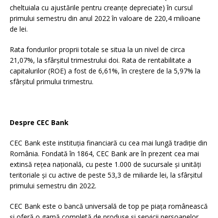
cheltuiala cu ajustările pentru creanțe depreciate) în cursul
primului semestru din anul 2022 în valoare de 220,4 milioane
de lei.
Rata fondurilor proprii totale se situa la un nivel de circa
21,07%, la sfârșitul trimestrului doi. Rata de rentabilitate a
capitalurilor (ROE) a fost de 6,61%, în creștere de la 5,97% la
sfârșitul primului trimestru.
Despre CEC Bank
CEC Bank este instituția financiară cu cea mai lungă tradiție din
România. Fondată în 1864, CEC Bank are în prezent cea mai
extinsă rețea națională, cu peste 1.000 de sucursale și unități
teritoriale și cu active de peste 53,3 de miliarde lei, la sfârșitul
primului semestru din 2022.
CEC Bank este o bancă universală de top pe piața românească
și oferă o gamă completă de produse și servicii persoanelor