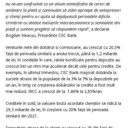
nu ne-am confruntat cu un volum semnificativ de cereri de
amânare la plată și continuăm să stăm aproape de anteprenori
și clienți pentru a-i ajuta să depășească perioadele dificile.
Urmărim cu atenție evoluțiile macroeconomice și semnalele din
piață și suntem pregătiți să răspundem rapid”
, a declarat
Bogdan Neacșu, Președinte CEC Bank.
Veniturile nete din dobânzi si comisioane, au crescut cu 20,5%
față de perioada similară a anului trecut, până la 1,2 miliarde
de lei, în condițiile în care, ratele bonificate pentru depozite au
crescut într-un ritm mai accelerat decât cele pentru credite. De
exemplu, în ultimul trimestru, CEC Bank majorat dobânda la
sursele atrase de la populație de la 3% la 7% la depozitele pe
un an, în timp ce creșterea dobânzilor la credite a fost mult
mai redusă: IRCC a crescut de la 1,86% la 2,65%/an.
Creditele în sold, la valoare brută acordate clienților se ridică la
29,3 miliarde de lei, în creștere cu 20% față de perioada
similară din 2021.
Depozitele atrase de la clienți au crescut cu 28,3% față de