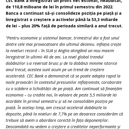
CEC Bank a înregistrat un profit net estimat, neauditat,
de 110,8 milioane de lei în primul semestru din 2022.
Banca a continuat să-și consolideze poziția pe piață și a
înregistrat o creștere a activelor până la 53,3 miliarde
de lei – plus 20% față de perioada similară a anul trecut.
”Pentru economie și sistemul bancar, trimestrul doi a fost unul
dintre cele mai provocatoare din ultimul deceniu. Inflația crește
la niveluri record – în SUA și Anglia atingând un nou maxim
înregistrat în ultimii 40 de ani. La nivel global trendul
dobânzilor s-a reversat brusc și de la dobânzi minime istorice
anul trecut, acestea sunt acum pe un trend de creștere
accelerată. CEC Bank a demonstrat că se poate adapta rapid la
noile provocări în contextul presiunilor inflaționiste, coroborate
cu o scădere a lichidității de pe piață. Am continuat să finanțăm
economia – cu credite noi, în valoare de peste 5,5 miliarde lei
acordate în primul semestru și să ne consolidăm poziția pe
piață. În același timp, am crescut accelerat dobânzile la
depozite, până la niveluri de 7,7% pe an deoarece considerăm că
trebuie să avem o abordare corectă în fața deponenților.
Deocamdată nu vedem o creștere a creditelor neperformante și