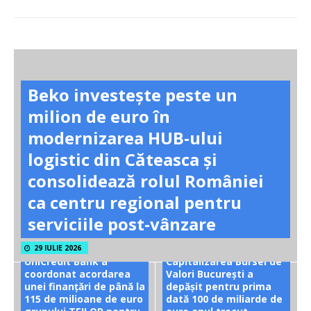
Beko investește peste un
milion de euro în
modernizarea HUB-ului
logistic din Căteasca și
consolidează rolul României
ca centru regional pentru
serviciile post-vânzare
29 IULIE 2026
UniCredit Bank a
Capitalizarea Bursei de
coordonat acordarea
Valori București a
unei finanțări de până la
depășit pentru prima
115 de milioane de euro
dată 100 de miliarde de