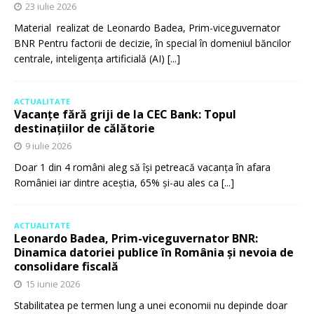
23 iulie 2026
Material realizat de Leonardo Badea, Prim-viceguvernator
BNR Pentru factorii de decizie, în special în domeniul băncilor
centrale, inteligența artificială (AI)
[...]
ACTUALITATE
Vacanțe fără griji de la CEC Bank: Topul
destinațiilor de călătorie
9 iulie 2026
Doar 1 din 4 români aleg să își petreacă vacanța în afara
României iar dintre aceștia, 65% și-au ales ca
[...]
ACTUALITATE
Leonardo Badea, Prim-viceguvernator BNR:
Dinamica datoriei publice în România și nevoia de
consolidare fiscală
15 iunie 2026
Stabilitatea pe termen lung a unei economii nu depinde doar