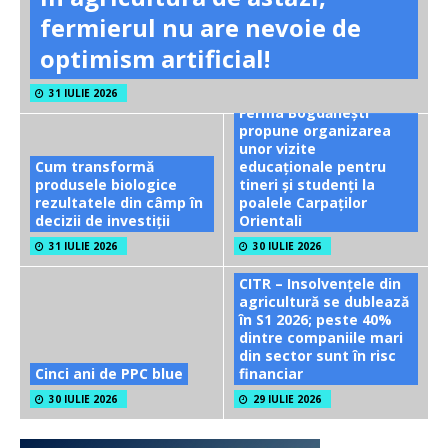
fermierul nu are nevoie de
optimism artificial!
31 IULIE 2026
Ferma Bogdănești
propune organizarea
unor vizite
Cum transformă
educaționale pentru
produsele biologice
tineri și studenți la
rezultatele din câmp în
poalele Carpaților
decizii de investiții
Orientali
31 IULIE 2026
30 IULIE 2026
CITR – Insolvențele din
agricultură se dublează
în S1 2026; peste 40%
dintre companiile mari
din sector sunt în risc
Cinci ani de PPC blue
financiar
30 IULIE 2026
29 IULIE 2026