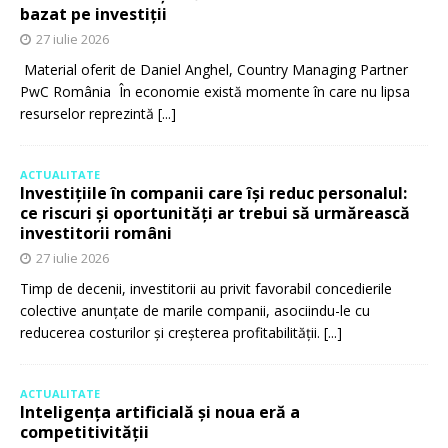
bazat pe investiții
27 iulie 2026
Material oferit de Daniel Anghel, Country Managing Partner
PwC România În economie există momente în care nu lipsa
resurselor reprezintă
[...]
ACTUALITATE
Investițiile în companii care își reduc personalul:
ce riscuri și oportunități ar trebui să urmărească
investitorii români
27 iulie 2026
Timp de decenii, investitorii au privit favorabil concedierile
colective anunțate de marile companii, asociindu-le cu
reducerea costurilor și creșterea profitabilității.
[...]
ACTUALITATE
Inteligența artificială și noua eră a
competitivității