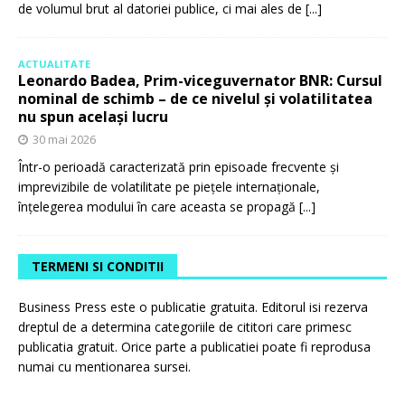
de volumul brut al datoriei publice, ci mai ales de
[...]
ACTUALITATE
Leonardo Badea, Prim-viceguvernator BNR: Cursul
nominal de schimb – de ce nivelul și volatilitatea
nu spun același lucru
30 mai 2026
Într-o perioadă caracterizată prin episoade frecvente și
imprevizibile de volatilitate pe piețele internaționale,
înțelegerea modului în care aceasta se propagă
[...]
TERMENI SI CONDITII
Business Press este o publicatie gratuita. Editorul isi rezerva
dreptul de a determina categoriile de cititori care primesc
publicatia gratuit. Orice parte a publicatiei poate fi reprodusa
numai cu mentionarea sursei.