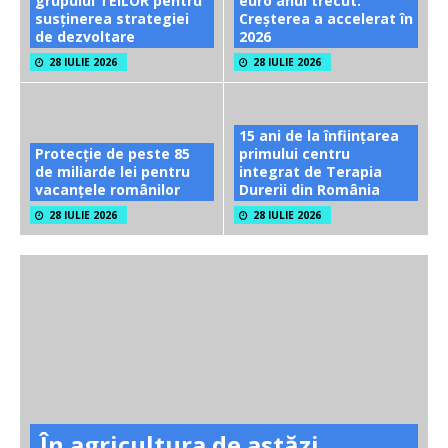
grupului TEILOR pentru
euro anul trecut.
susținerea strategiei
Creșterea a accelerat în
de dezvoltare
2026
28 IULIE 2026
28 IULIE 2026
15 ani de la înființarea
Protecție de peste 85
primului centru
de miliarde lei pentru
integrat de Terapia
vacanțele românilor
Durerii din România
28 IULIE 2026
28 IULIE 2026
În agricultura de astăzi,