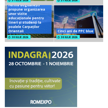
31 IULIE 2026
31 IULIE 2026
Ferma Bogdănești
propune organizarea
unor vizite
educaționale pentru
tineri și studenți la
poalele Carpaților
Orientali
Cinci ani de PPC blue
30 IULIE 2026
30 IULIE 2026