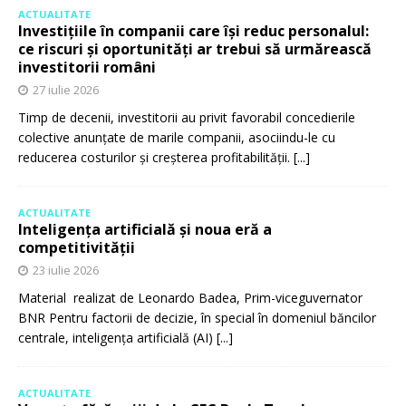
ACTUALITATE
Investițiile în companii care își reduc personalul:
ce riscuri și oportunități ar trebui să urmărească
investitorii români
27 iulie 2026
Timp de decenii, investitorii au privit favorabil concedierile
colective anunțate de marile companii, asociindu-le cu
reducerea costurilor și creșterea profitabilității.
[...]
ACTUALITATE
Inteligența artificială și noua eră a
competitivității
23 iulie 2026
Material realizat de Leonardo Badea, Prim-viceguvernator
BNR Pentru factorii de decizie, în special în domeniul băncilor
centrale, inteligența artificială (AI)
[...]
ACTUALITATE