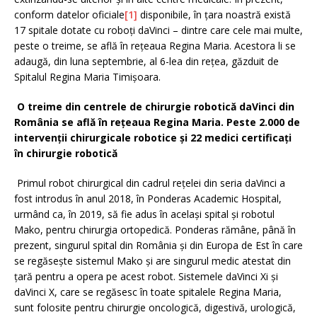
conform datelor oficiale
[1]
disponibile, în țara noastră există
17 spitale dotate cu roboți daVinci – dintre care cele mai multe,
peste o treime, se află în rețeaua Regina Maria. Acestora li se
adaugă, din luna septembrie, al 6-lea din rețea, găzduit de
Spitalul Regina Maria Timișoara.
O treime din centrele de chirurgie robotică daVinci din
România se află în rețeaua Regina Maria. Peste 2.000 de
intervenții chirurgicale robotice și 22 medici certificați
în chirurgie robotică
Primul robot chirurgical din cadrul rețelei din seria daVinci a
fost introdus în anul 2018, în Ponderas Academic Hospital,
urmând ca, în 2019, să fie adus în același spital și robotul
Mako, pentru chirurgia ortopedică. Ponderas rămâne, până în
prezent, singurul spital din România și din Europa de Est în care
se regăsește sistemul Mako și are singurul medic atestat din
țară pentru a opera pe acest robot. Sistemele daVinci Xi și
daVinci X, care se regăsesc în toate spitalele Regina Maria,
sunt folosite pentru chirurgie oncologică, digestivă, urologică,