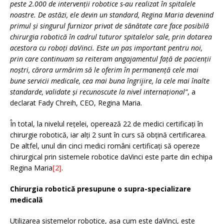
peste 2.000 de intervenții robotice s-au realizat în spitalele
noastre. De astăzi, ele devin un standard, Regina Maria devenind
primul și singurul furnizor privat de sănătate care face posibilă
chirurgia robotică în cadrul tuturor spitalelor sale, prin dotarea
acestora cu roboți daVinci. Este un pas important pentru noi,
prin care continuam sa reiteram angajamentul față de pacienții
noștri, cărora urmărim să le oferim în permanență cele mai
bune servicii medicale, cea mai buna îngrijire, la cele mai înalte
standarde, validate și recunoscute la nivel internațional”
, a
declarat Fady Chreih, CEO, Regina Maria.
În total, la nivelul rețelei, operează 22 de medici certificați în
chirurgie robotică, iar alți 2 sunt în curs să obțină certificarea.
De altfel, unul din cinci medici români certificați să opereze
chirurgical prin sistemele robotice daVinci este parte din echipa
Regina Maria
[2]
.
Chirurgia robotică presupune o supra-specializare
medicală
Utilizarea sistemelor robotice, așa cum este daVinci, este