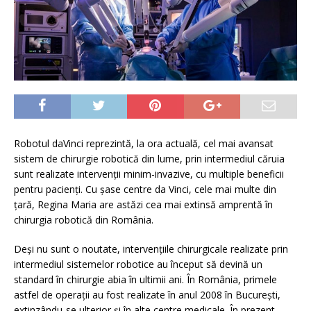
Robotul daVinci reprezintă, la ora actuală, cel mai avansat
sistem de chirurgie robotică din lume, prin intermediul căruia
sunt realizate intervenții minim-invazive, cu multiple beneficii
pentru pacienți. Cu șase centre da Vinci, cele mai multe din
țară, Regina Maria are astăzi cea mai extinsă amprentă în
chirurgia robotică din România.
Deși nu sunt o noutate, intervențiile chirurgicale realizate prin
intermediul sistemelor robotice au început să devină un
standard în chirurgie abia în ultimii ani. În România, primele
astfel de operații au fost realizate în anul 2008 în București,
extinzându-se ulterior și în alte centre medicale. În prezent,