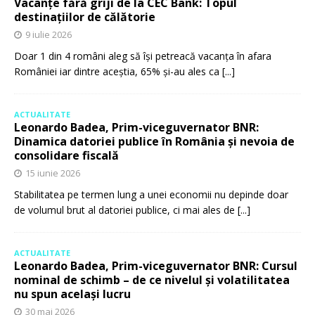
Vacanțe fără griji de la CEC Bank: Topul
destinațiilor de călătorie
9 iulie 2026
Doar 1 din 4 români aleg să își petreacă vacanța în afara
României iar dintre aceștia, 65% și-au ales ca
[...]
ACTUALITATE
Leonardo Badea, Prim-viceguvernator BNR:
Dinamica datoriei publice în România și nevoia de
consolidare fiscală
15 iunie 2026
Stabilitatea pe termen lung a unei economii nu depinde doar
de volumul brut al datoriei publice, ci mai ales de
[...]
ACTUALITATE
Leonardo Badea, Prim-viceguvernator BNR: Cursul
nominal de schimb – de ce nivelul și volatilitatea
nu spun același lucru
30 mai 2026