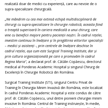
realizată doar de medici cu experiență, care au nevoie de o
supra-specializare chirurgicală.
„Ne mândrim cu cea mai extinsă echipă multidisciplinară de
chirurgi cu supra-specializare în chirurgie robotică, aceasta fiind
o treaptă superioară în cariera medicală a unui chirurg, care
vine cu beneficii majore pentru pacienții noștri. În cadrul rețelei,
investim continuu în învățare și în pregătirea viitorilor specialiști
– medici și asistenți -, prin centrele de învățare deschise în
cadrul rețelei, așa cum este Surgical Training Institute, dar și
prin cultura organizațională pe care o promovăm în cadrul
Regina Maria”
, a declarat prof. dr. Cătălin Copăescu, directorul
medical al Ponderas Academic Hospital și singurul Chirurg de
Excelență în Chirurgie Robotică din România.
Surgical Training Institute (STI), singurul Centru Privat de
Training în Chirurgia Minim Invazivă din România, este localizat
în cadrul Ponderas Academic Hospital și este condus de către
prof. dr. Cătălin Copăescu, unul dintre pionierii chirurgiei minim
invazive în România. Centrul de Training instruiește, în medie,