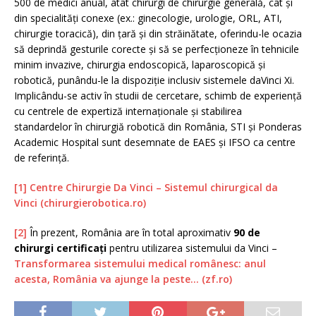
500 de medici anual, atât chirurgi de chirurgie generală, cât și
din specialități conexe (ex.: ginecologie, urologie, ORL, ATI,
chirurgie toracică), din țară și din străinătate, oferindu-le ocazia
să deprindă gesturile corecte și să se perfecționeze în tehnicile
minim invazive, chirurgia endoscopică, laparoscopică și
robotică, punându-le la dispoziție inclusiv sistemele daVinci Xi.
Implicându-se activ în studii de cercetare, schimb de experiență
cu centrele de expertiză internaționale și stabilirea
standardelor în chirurgiă robotică din România, STI și Ponderas
Academic Hospital sunt desemnate de EAES și IFSO ca centre
de referință.
[1]
Centre Chirurgie Da Vinci – Sistemul chirurgical da
Vinci (chirurgierobotica.ro)
[2]
În prezent, România are în total aproximativ
90 de
chirurgi certificaţi
pentru utilizarea sistemului da Vinci –
Transformarea sistemului medical românesc: anul
acesta, România va ajunge la peste… (zf.ro)