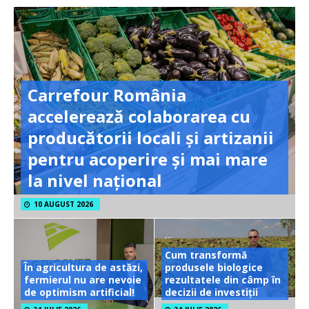
Carrefour România
accelerează colaborarea cu
producătorii locali și artizanii
pentru acoperire și mai mare
la nivel național
10 AUGUST 2026
Cum transformă
În agricultura de astăzi,
produsele biologice
fermierul nu are nevoie
rezultatele din câmp în
de optimism artificial!
decizii de investiții