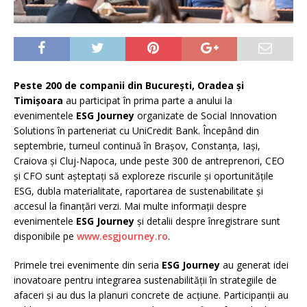
Peste 200 de companii din București, Oradea și
Timișoara
au participat în prima parte a anului la
evenimentele
ESG Journey
organizate de Social Innovation
Solutions în parteneriat cu UniCredit Bank. Începând din
septembrie, turneul continuă în Brașov, Constanța, Iași,
Craiova și Cluj-Napoca, unde peste 300 de antreprenori, CEO
și CFO sunt așteptați să exploreze riscurile și oportunitățile
ESG, dubla materialitate, raportarea de sustenabilitate și
accesul la finanțări verzi. Mai multe informații despre
evenimentele
ESG Journey
și detalii despre înregistrare sunt
disponibile pe
www.esgjourney.ro
.
Primele trei evenimente din seria
ESG Journey
au generat idei
inovatoare pentru integrarea sustenabilității în strategiile de
afaceri și au dus la planuri concrete de acțiune. Participanții au