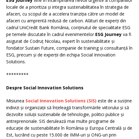
ESG Journey
vine în întâmpinarea nevoii urgente a companiilor
locale de a prioritiza și integra sustenabilitatea în strategia de
afaceri, cu scopul de a accelera tranziția către un model de
afaceri cu amprentă redusă de carbon. Alături de experți din
cadrul UniCredit Bank România, conținutul de specialitate ESG
pe temele discutate în cadrul evenimentelor
ESG Journey
va fi
asigurat de Codruț Nicolau, expert în sustenabilitate și
fondator Sustain Future, companie de training și consultanță în
ESG, precum și de experții din echipa Social Innovation
Solutions.
*********
Despre Social Innovation Solutions
Misiunea
Social Innovation Solutions (SIS)
este de a susține
indivizi și organizații să înțeleagă transformările viitorului și să
dezvolte soluții sustenabile de tehnologie, politici publice și
antreprenoriale. SIS derulează mai multe programe de
educație de sustenabilitate în România și Europa Centrală și de
Est, lucrând cu peste 15.000 de IMM-uri și ONG-uri prin