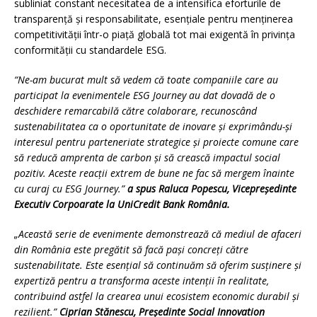
subliniat constant necesitatea de a intensifica eforturile de
transparență și responsabilitate, esențiale pentru menținerea
competitivității într-o piață globală tot mai exigentă în privința
conformității cu standardele ESG.
“Ne-am bucurat mult s
ă vedem că
toate companiile care au
participat la evenimentele ESG Journey au dat dovadă de o
deschidere remarcabilă către colaborare, recunoscând
sustenabilitatea ca o oportunitate de inovare și exprimându-și
interesul pentru parteneriate strategice și proiecte comune care
să reducă amprenta de carbon și să crească impactul social
pozitiv. Aceste reacții extrem de bune ne fac să mergem înainte
cu curaj cu ESG Journey.”
a spus Raluca Popescu, Vicepreședinte
Executiv Corpoara
te la UniCredit Bank România.
„Această serie de evenimente demonstrează că mediul de afaceri
din România este pregătit să facă pași concreți către
sustenabilitate. Este esențial să continuăm să oferim susținere și
expertiză pentru a transforma aceste intenții în realitate,
contribuind astfel la crearea unui ecosistem economic durabil și
rezilient.”
Ciprian Stănescu, Președinte Social Innovation