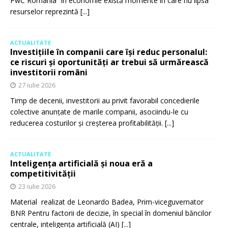
PwC România În economie există momente în care nu lipsa
resurselor reprezintă
[...]
ACTUALITATE
Investițiile în companii care își reduc personalul:
ce riscuri și oportunități ar trebui să urmărească
investitorii români
27 iulie 2026
Timp de decenii, investitorii au privit favorabil concedierile
colective anunțate de marile companii, asociindu-le cu
reducerea costurilor și creșterea profitabilității.
[...]
ACTUALITATE
Inteligența artificială și noua eră a
competitivității
23 iulie 2026
Material realizat de Leonardo Badea, Prim-viceguvernator
BNR Pentru factorii de decizie, în special în domeniul băncilor
centrale, inteligența artificială (AI)
[...]