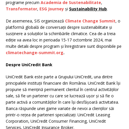
programe precum
Academia de Sustenabilitate
,
Transformator
,
ESG Journey
și
Sustainability Hub
.
De asemenea, SIS organizează
Climate Change Summit
, o
platformă globală de conversații despre sustenabilitate și
susținere a soluțiilor la schimbările climatice. Cea de-a treia
ediție va avea loc in perioada 15-17 octombrie 2024, mai
multe detalii despre program și înregistrare sunt disponibile pe
climatechange-summit.org
.
Despre UniCredit Bank
UniCredit Bank este parte a Grupului UniCredit, una dintre
principalele instituții financiare din România. UniCredit Bank își
propune să mențină permanent clientul în centrul activităților
sale, să fie un partener cu care se lucrează ușor și să fie o
parte activă a comunităților în care își desfășoară activitatea.
Banca răspunde unei game variate de nevoi a clienților săi
printr-o rețea de parteneri specializați: UniCredit Leasing
Corporation, UniCredit Consumer Financing, UniCredit
Services, UniCredit Insurance Broker.