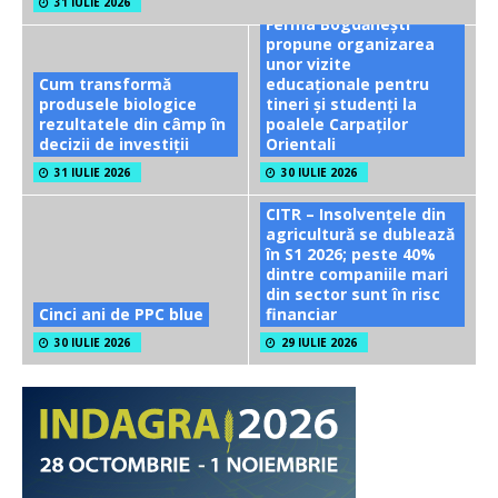
31 IULIE 2026
Ferma Bogdănești
propune organizarea
unor vizite
Cum transformă
educaționale pentru
produsele biologice
tineri și studenți la
rezultatele din câmp în
poalele Carpaților
decizii de investiții
Orientali
31 IULIE 2026
30 IULIE 2026
CITR – Insolvențele din
agricultură se dublează
în S1 2026; peste 40%
dintre companiile mari
din sector sunt în risc
Cinci ani de PPC blue
financiar
30 IULIE 2026
29 IULIE 2026