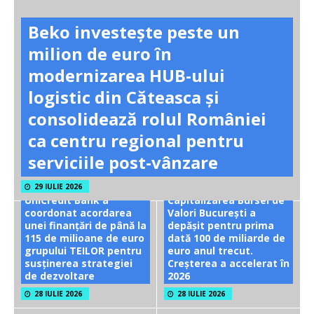
Beko investește peste un
milion de euro în
modernizarea HUB-ului
logistic din Căteasca și
consolidează rolul României
ca centru regional pentru
serviciile post-vânzare
29 IULIE 2026
UniCredit Bank a
Capitalizarea Bursei de
coordonat acordarea
Valori București a
unei finanțări de până la
depășit pentru prima
115 de milioane de euro
dată 100 de miliarde de
grupului TEILOR pentru
euro anul trecut.
susținerea strategiei
Creșterea a accelerat în
de dezvoltare
2026
28 IULIE 2026
28 IULIE 2026