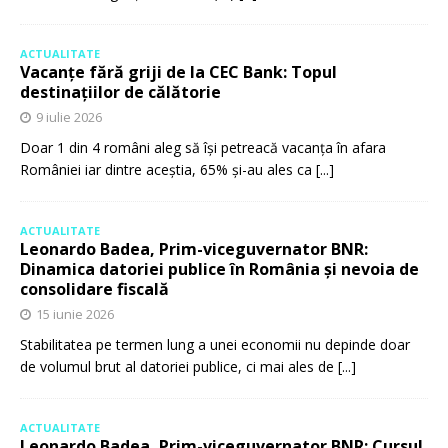
ACTUALITATE
Vacanțe fără griji de la CEC Bank: Topul
destinațiilor de călătorie
9 iulie 2026
Doar 1 din 4 români aleg să își petreacă vacanța în afara
României iar dintre aceștia, 65% și-au ales ca
[...]
ACTUALITATE
Leonardo Badea, Prim-viceguvernator BNR:
Dinamica datoriei publice în România și nevoia de
consolidare fiscală
15 iunie 2026
Stabilitatea pe termen lung a unei economii nu depinde doar
de volumul brut al datoriei publice, ci mai ales de
[...]
ACTUALITATE
Leonardo Badea, Prim-viceguvernator BNR: Cursul