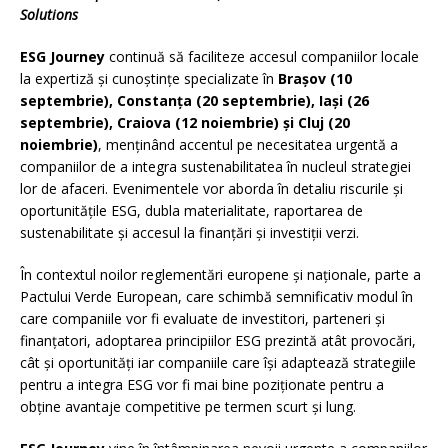
Solutions
ESG Journey
continuă să faciliteze accesul companiilor locale
la expertiză și cunoștințe specializate în
Brașov (10
septembrie), Constanța (20 septembrie), Iași (26
septembrie), Craiova (12 noiembrie) și Cluj (20
noiembrie)
, menținând accentul pe necesitatea urgentă a
companiilor de a integra sustenabilitatea în nucleul strategiei
lor de afaceri. Evenimentele vor aborda în detaliu riscurile și
oportunitățile ESG, dubla materialitate, raportarea de
sustenabilitate și accesul la finanțări și investiții verzi.
În contextul noilor reglementări europene și naționale, parte a
Pactului Verde European, care schimbă semnificativ modul în
care companiile vor fi evaluate de investitori, parteneri și
finanțatori, adoptarea principiilor ESG prezintă atât provocări,
cât și oportunități iar companiile care își adaptează strategiile
pentru a integra ESG vor fi mai bine poziționate pentru a
obține avantaje competitive pe termen scurt și lung.