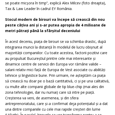
se poate micșora în timp”, explică Alex Milcev (foto dreapta),
Tax & Law Leader în cadrul EY România.
Stocul modern de birouri va începe să crească din nou
peste câțiva ani și s-ar putea apropia de 4 milioane de
metri pătrați până la sfârșitul deceniului
În acest deceniu, piața de birouri se va schimba drastic, după
integrarea muncii la distanță în modelul de lucru obișnuit al
majorității companiilor. Cu toate acestea, factorii pozitivi care
au propulsat Bucureștiul printre cele mai interesante și
dinamice centre de servicii din Europa vor rămâne valide –
salarii relativ mici față de Europa de Vest asociate cu abilități
tehnice și lingvistice bune. Prin urmare, ne așteptăm ca piața
să crească nu doar pe o bază cantitativă, ci și pe una calitativă,
cu multe alte companii globale de tip blue-chip (mai ales din
zona tehnologiei, dar nu numai) care să intre pe piață.
Creșterea va veni, de asemenea, și din sfera
antreprenoriatului, care și-a confirmat deja potențialul și a dat
una dintre companiile cu cele mai rapide creșteri din lume
(UiPath). În paralel, birourile se vor transforma pentru a se