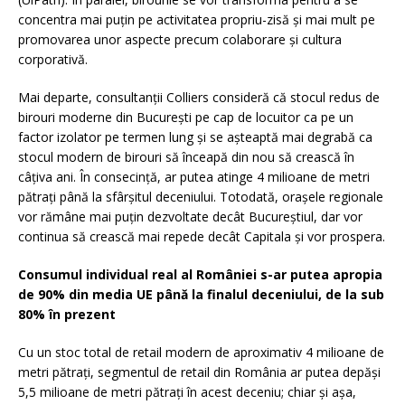
concentra mai puțin pe activitatea propriu-zisă și mai mult pe
promovarea unor aspecte precum colaborare și cultura
corporativă.
Mai departe, consultanții Colliers consideră că stocul redus de
birouri moderne din București pe cap de locuitor ca pe un
factor izolator pe termen lung și se așteaptă mai degrabă ca
stocul modern de birouri să înceapă din nou să crească în
câțiva ani. În consecință, ar putea atinge 4 milioane de metri
pătrați până la sfârșitul deceniului. Totodată, orașele regionale
vor rămâne mai puțin dezvoltate decât Bucureștiul, dar vor
continua să crească mai repede decât Capitala și vor prospera.
Consumul individual real al României s-ar putea apropia
de 90% din media UE până la finalul deceniului, de la sub
80% în prezent
Cu un stoc total de retail modern de aproximativ 4 milioane de
metri pătrați, segmentul de retail din România ar putea depăși
5,5 milioane de metri pătrați în acest deceniu; chiar și așa,