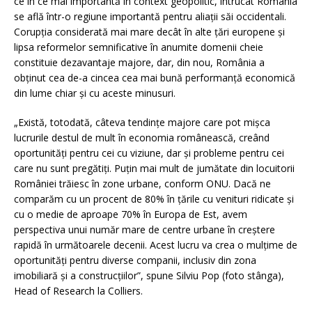
ce în ce mai importantă în context geopolitic, întrucât România
se află într-o regiune importantă pentru aliații săi occidentali.
Corupția considerată mai mare decât în alte țări europene și
lipsa reformelor semnificative în anumite domenii cheie
constituie dezavantaje majore, dar, din nou, România a
obținut cea de-a cincea cea mai bună performanță economică
din lume chiar și cu aceste minusuri.
„Există, totodată, câteva tendințe majore care pot mișca
lucrurile destul de mult în economia românească, creând
oportunități pentru cei cu viziune, dar și probleme pentru cei
care nu sunt pregătiți. Puțin mai mult de jumătate din locuitorii
României trăiesc în zone urbane, conform ONU. Dacă ne
comparăm cu un procent de 80% în țările cu venituri ridicate și
cu o medie de aproape 70% în Europa de Est, avem
perspectiva unui număr mare de centre urbane în creștere
rapidă în următoarele decenii. Acest lucru va crea o mulțime de
oportunități pentru diverse companii, inclusiv din zona
imobiliară și a construcțiilor”, spune Silviu Pop (foto stânga),
Head of Research la Colliers.