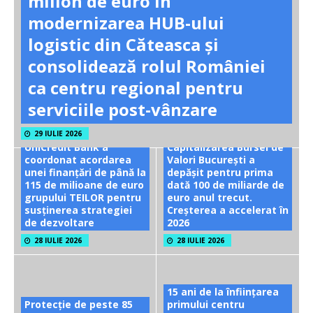
milion de euro în
modernizarea HUB-ului
logistic din Căteasca și
consolidează rolul României
ca centru regional pentru
serviciile post-vânzare
29 IULIE 2026
UniCredit Bank a
Capitalizarea Bursei de
coordonat acordarea
Valori București a
unei finanțări de până la
depășit pentru prima
115 de milioane de euro
dată 100 de miliarde de
grupului TEILOR pentru
euro anul trecut.
susținerea strategiei
Creșterea a accelerat în
de dezvoltare
2026
28 IULIE 2026
28 IULIE 2026
15 ani de la înființarea
Protecție de peste 85
primului centru