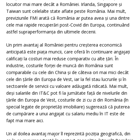
locuitor mai mare decât a României. Irlanda, Singapore și
Taiwan sunt celelalte state aflate peste România. Mai mult,
previziunile FMI arată că România ar putea avea și una dintre
cele mai rapide recuperări post-Covid din Europa, continuând
astfel supraperformanța din ultimele decenii.
Un prim avantaj al României pentru creșterea economică
anticipată este piața muncii, care oferă în continuare angajați
calificați la costuri mai reduse comparativ cu alte țări. În
industrie, costurile forței de muncă din România sunt
comparabile cu cele din China și de câteva ori mai mici decât
cele din ​​țările din Europa de Vest, iar la fel stau lucrurile și în
sectoarele de servicii cu valoare adăugată ridicată. Mai mult,
deși salariile din IT&C pot fi la jumătate față de nivelurile din
țările din Europa de Vest, costurile de zi cu zi din România (în
special legate de proprietăți imobiliare) sugerează că puterea
de cumpărare a unui angajat cu salariu mediu în IT este de
fapt mai mare aici.
Un al doilea avantaj major îl reprezintă poziția geografică, din