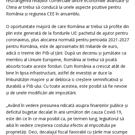
restrângerea relațiilor comerciale dintre economiile avansate și
China ar trebui să conducă la unele aspecte pozitive pentru
România și regiunea CEE în ansamblu.
O oportunitate majoră de care România ar trebui să profite din
plin este generată de la fondurile UE: pachetul de ajutor pentru
coronavirus, plus alocarea normală pentru perioada 2021-2027
pentru România, este de aproximativ 80 miliarde de euro,
adică o treime din PIB-ul țării. După un deceniu și jumătate ca
membru al Uniunii Europene, România ar trebui să poată
absorbi toate aceste fonduri. Cum România a crescut atât de
bine în lipsa infrastructurii, astfel de investiții ar duce la
îmbunătățiri majore și ar debloca o creștere semnificativă și
durabilă a PIB-ului. Cu toate acestea, este posibil să fie nevoie
și de unele modificări ale impozitării.
„Având în vedere presiunea ridicată asupra finanțelor publice și
deficitul bugetar decalat în anii următori din cauza Covid-19,
este din ce în ce mai posibil ca, pe termen lung, legiuitorul să
aibă în vedere creșterea costului efectiv al impozitului pe
proprietăți. Deci, decalajul fiscal favorabil cu țările mai scumpe