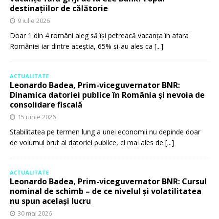
destinațiilor de călătorie
9 iulie 2026
Doar 1 din 4 români aleg să își petreacă vacanța în afara
României iar dintre aceștia, 65% și-au ales ca
[...]
ACTUALITATE
Leonardo Badea, Prim-viceguvernator BNR:
Dinamica datoriei publice în România și nevoia de
consolidare fiscală
15 iunie 2026
Stabilitatea pe termen lung a unei economii nu depinde doar
de volumul brut al datoriei publice, ci mai ales de
[...]
ACTUALITATE
Leonardo Badea, Prim-viceguvernator BNR: Cursul
nominal de schimb – de ce nivelul și volatilitatea
nu spun același lucru
30 mai 2026