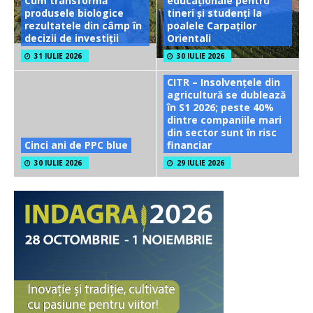
Cum transformă
educaționale pentru
produsele biologice
tineri și studenți la
rezultatele din câmp în
poalele Carpaților
decizii de investiții
Orientali
31 IULIE 2026
30 IULIE 2026
CITR – Insolvențele din
agricultură se dublează
în S1 2026; peste 40%
dintre companiile mari
din sector sunt în risc
Cinci ani de PPC blue
financiar
30 IULIE 2026
29 IULIE 2026