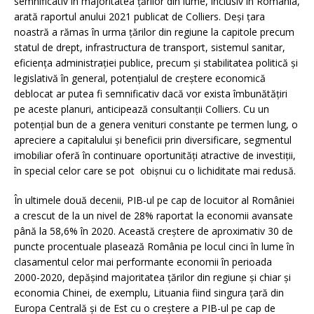
semnificativ în majoritatea țărilor din lume, inclusiv în România,
arată raportul anului 2021 publicat de Colliers. Deși țara
noastră a rămas în urma țărilor din regiune la capitole precum
statul de drept, infrastructura de transport, sistemul sanitar,
eficiența administrației publice, precum și stabilitatea politică și
legislativă în general, potențialul de creștere economică
deblocat ar putea fi semnificativ dacă vor exista îmbunătățiri
pe aceste planuri, anticipează consultanții Colliers. Cu un
potențial bun de a genera venituri constante pe termen lung, o
apreciere a capitalului și beneficii prin diversificare, segmentul
imobiliar oferă în continuare oportunități atractive de investiții,
în special celor care se pot obișnui cu o lichiditate mai redusă.
În ultimele două decenii, PIB-ul pe cap de locuitor al României
a crescut de la un nivel de 28% raportat la economii avansate
până la 58,6% în 2020. Această creștere de aproximativ 30 de
puncte procentuale plasează România pe locul cinci în lume în
clasamentul celor mai performante economii în perioada
2000-2020, depășind majoritatea țărilor din regiune și chiar și
economia Chinei, de exemplu, Lituania fiind singura țară din
Europa Centrală și de Est cu o creștere a PIB-ul pe cap de