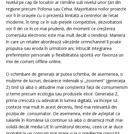
nivelul pe cap de locuitor ar rămâne sub nivelul unor țări din
regiune precum Polonia sau Cehia. Majoritatea noilor proiecte
vor fi în orașele cu o prezență limitată a centrelor de retail
moderne, în timp ce în sub-piețele competitive, dezvoltatorii
vor fi din ce în ce mai prudenți, din moment ce creșterea
comerțului electronic este mai mult decât o tendință. Maniera
în care un retailer abordează vânzările omnichannel îl poate
propulsa sau eroda în următorii ani, întrucât integrarea
preferințelor personale și flexibilitatea sporită vor favoriza un
mix de comerț offline-online.
O schimbare de generații ar putea schimba, de asemenea, o
mulțime de lucruri, deoarece milenialii și „zoomerii” (generația
Z) tind să aibă o atitudine mai conștientă față de consumerism
și teme precum ecologia sau produsele etice. Generația Z,
prima crescută cu adevărat în lumea digitală, va începe să
conteze mai mult în acest deceniu, fiind mai relevantă din
poziția de consumator. De asemenea, este de așteptat ca
salariile în România să continue să aibă o dinamică mult mai
solidă decât media UE în următorul deceniu, ceea ce ar duce
probabil la un consum mai mare și la o predilecție crescută