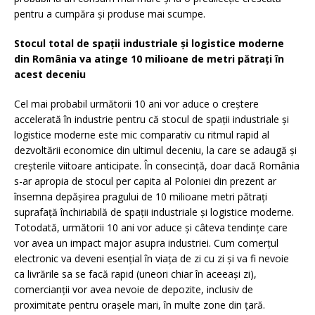
pentru a cumpăra și produse mai scumpe.
Stocul total de spații industriale și logistice moderne
din România va atinge 10 milioane de metri pătrați în
acest deceniu
Cel mai probabil următorii 10 ani vor aduce o creștere
accelerată în industrie pentru că stocul de spații industriale și
logistice moderne este mic comparativ cu ritmul rapid al
dezvoltării economice din ultimul deceniu, la care se adaugă și
creșterile viitoare anticipate. În consecință, doar dacă România
s-ar apropia de stocul per capita al Poloniei din prezent ar
însemna depășirea pragului de 10 milioane metri pătrați
suprafață închiriabilă de spații industriale și logistice moderne.
Totodată, următorii 10 ani vor aduce și câteva tendințe care
vor avea un impact major asupra industriei. Cum comerțul
electronic va deveni esențial în viața de zi cu zi și va fi nevoie
ca livrările sa se facă rapid (uneori chiar în aceeași zi),
comercianții vor avea nevoie de depozite, inclusiv de
proximitate pentru orașele mari, în multe zone din țară.