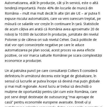
Automatizarea, atât în ​​producție, cât și în servicii, este o altă
tendință importantă. Peste 40% din locurile de muncă din
România – mult mai mult decât în ​​alte țări ale UE – ar putea fi
expuse riscului automatizării, care va veni oarecum treptat, pe
măsură ce salariile vor crește în continuare în țară. Statisticile
de acum câțiva ani arată că România avea aproximativ 20 de
roboți la 10.000 de lucrători în producție, jumătate din nivelul
Poloniei și de câteva ori sub nivelul Cehiei. Dacă politicile de
stat vor opri consecințele negative pe care le aduce
automatizarea pe plan social, acest proces va avea efecte
pozitive, ce vor marca salturile României pe scara complexității
economice a producției.
Un al patrulea punct pe care consultanții Colliers îl consideră
definitoriu în următorul deceniu este legat de globalizare, în
sensul că lucrurile ar putea începe să devină mai puțin globale
și mai mult regionale. Acest lucru ar trebui să deschidă o
mulțime de oportunități pentru țări cum este România, care
pot servi drept destinație de outsourcing “mai aproape de
casă” pentru economiile europene avansate. Brexit-ul și