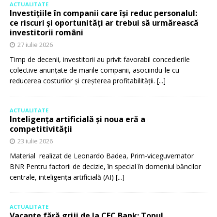
ACTUALITATE
Investițiile în companii care își reduc personalul:
ce riscuri și oportunități ar trebui să urmărească
investitorii români
27 iulie 2026
Timp de decenii, investitorii au privit favorabil concedierile
colective anunțate de marile companii, asociindu-le cu
reducerea costurilor și creșterea profitabilității.
[...]
ACTUALITATE
Inteligența artificială și noua eră a
competitivității
23 iulie 2026
Material realizat de Leonardo Badea, Prim-viceguvernator
BNR Pentru factorii de decizie, în special în domeniul băncilor
centrale, inteligența artificială (AI)
[...]
ACTUALITATE
Vacanțe fără griji de la CEC Bank: Topul