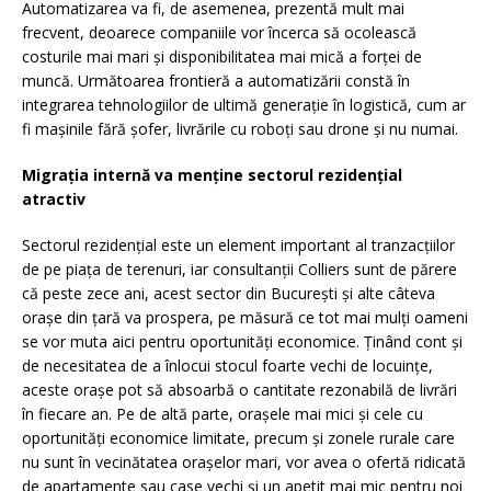
Automatizarea va fi, de asemenea, prezentă mult mai
frecvent, deoarece companiile vor încerca să ocolească
costurile mai mari și disponibilitatea mai mică a forței de
muncă. Următoarea frontieră a automatizării constă în
integrarea tehnologiilor de ultimă generație în logistică, cum ar
fi mașinile fără șofer, livrările cu roboți sau drone și nu numai.
Migrația internă va menține sectorul rezidențial
atractiv
Sectorul rezidențial este un element important al tranzacțiilor
de pe piața de terenuri, iar consultanții Colliers sunt de părere
că peste zece ani, acest sector din București și alte câteva
orașe din țară va prospera, pe măsură ce tot mai mulți oameni
se vor muta aici pentru oportunități economice. Ținând cont și
de necesitatea de a înlocui stocul foarte vechi de locuințe,
aceste orașe pot să absoarbă o cantitate rezonabilă de livrări
în fiecare an. Pe de altă parte, orașele mai mici și cele cu
oportunități economice limitate, precum și zonele rurale care
nu sunt în vecinătatea orașelor mari, vor avea o ofertă ridicată
de apartamente sau case vechi și un apetit mai mic pentru noi