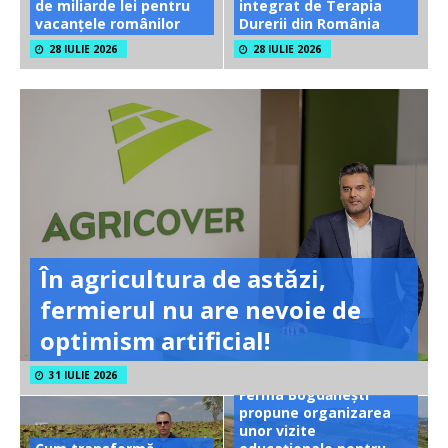
de miliarde lei pentru
integrat de Terapia
vacanțele românilor
Durerii din România
28 IULIE 2026
28 IULIE 2026
În agricultura de astăzi,
fermierul nu are nevoie de
optimism artificial!
31 IULIE 2026
Ferma Bogdănești
propune organizarea
unor vizite