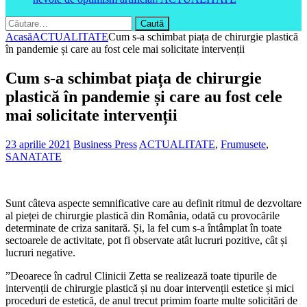
Caută
după:
Acasă
ACTUALITATE
Cum s-a schimbat piața de chirurgie plastică
în pandemie și care au fost cele mai solicitate intervenții
Cum s-a schimbat piața de chirurgie
plastică în pandemie și care au fost cele
mai solicitate intervenții
23 aprilie 2021
Business Press
ACTUALITATE
,
Frumusete
,
SANATATE
Sunt câteva aspecte semnificative care au definit ritmul de dezvoltare
al pieței de chirurgie plastică din România, odată cu provocările
determinate de criza sanitară. Și, la fel cum s-a întâmplat în toate
sectoarele de activitate, pot fi observate atât lucruri pozitive, cât și
lucruri negative.
”Deoarece în cadrul Clinicii Zetta se realizează toate tipurile de
intervenții de chirurgie plastică și nu doar intervenții estetice și mici
proceduri de estetică, de anul trecut primim foarte multe solicitări de