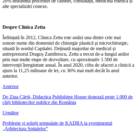
20% înseamnă proceduri de cabinet, consultații, medicină estetică și
alte specializări conexe.
Despre Clinica Zetta
Înființată în 2012, Clinica Zetta este astăzi una dintre cele mai
sonore nume din domeniul de chirurgie plastică şi microchirurgie,
situată în nordul Capitalei. Deținută majoritar de medicul și
antreprenorul Dragoș Zamfirescu, Zetta a trecut de-a lungul anilor
prin mai multe etape de dezvoltare, cu aproximativ 1.500 de
intervenții înregistrate anual. În anul 2020, cifra de afaceri a clinicii a
ajuns la 11,25 milioane de lei, cu 36% mai mult decât în anul
anterior.
Anterior
De Ziua Cărții, Didactica Publishing House donează peste 1.000 de
cărți bibliotecilor publice din România
Următor
Probleme și soluții semnalate de KADRA la evenimentul
„Arhitectura Spitalelor”