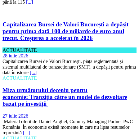
până la 115
[...]
Capitalizarea Bursei de Valori București a depășit
pentru prima dată 100 de miliarde de euro anul
trecut. Creșterea a accelerat în 2026
ACTUALITATE
28 iulie 2026
Capitalizarea Bursei de Valori București, piața reglementată și
sistemul multilateral de tranzacționare (SMT), a depășit pentru prima
dată în istorie
[...]
ACTUALITATE
Miza următorului deceniu pentru
economie: Tranziția către un model de dezvoltare
bazat pe investiții
27 iulie 2026
Material oferit de Daniel Anghel, Country Managing Partner PwC
România În economie există momente în care nu lipsa resurselor
reprezintă
[...]
ACTUALITATE