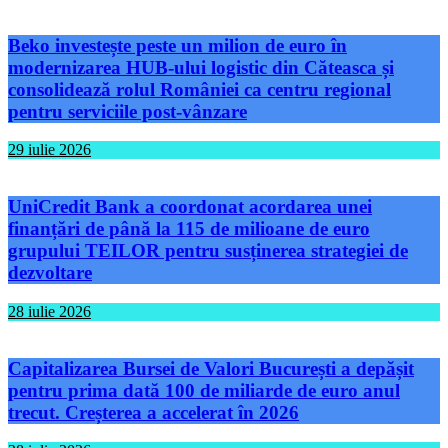
Beko investește peste un milion de euro în
modernizarea HUB-ului logistic din Căteasca și
consolidează rolul României ca centru regional
pentru serviciile post-vânzare
29 iulie 2026
UniCredit Bank a coordonat acordarea unei
finanțări de până la 115 de milioane de euro
grupului TEILOR pentru susținerea strategiei de
dezvoltare
28 iulie 2026
Capitalizarea Bursei de Valori București a depășit
pentru prima dată 100 de miliarde de euro anul
trecut. Creșterea a accelerat în 2026