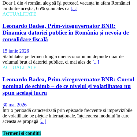
Doar 1 din 4 români aleg să își petreacă vacanța în afara României
iar dintre aceștia, 65% și-au ales ca
[...]
ACTUALITATE
Leonardo Badea, Prim-viceguvernator BNR:
Dinamica datoriei publice în România și nevoia de
consolidare fiscală
15 iunie 2026
Stabilitatea pe termen lung a unei economii nu depinde doar de
volumul brut al datoriei publice, ci mai ales de
[...]
ACTUALITATE
Leonardo Badea, Prim-viceguvernator BNR: Cursul
nominal de schimb – de ce nivelul și volatilitatea nu
spun același lucru
30 mai 2026
Într-o perioadă caracterizată prin episoade frecvente și imprevizibile
de volatilitate pe piețele internaționale, înțelegerea modului în care
aceasta se propagă
[...]
Termeni si conditii