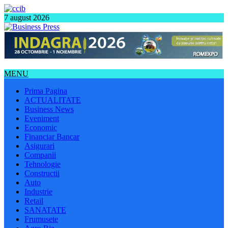
7 august 2026
MENU
Prima Pagina
ACTUALITATE
Business News
Eveniment
Economic
Financiar Bancar
Asigurari
Companii
Tehnologie
Constructii
Auto
Industrie
Retail
SANATATE
Frumusete