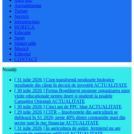
Agro Biz
Agroalimentar
Turism
Servicii
Infrastructura
HORECA
Educatie
Sport
Sfaturi utile
Muzică
Editorial
CONTACT
Noutăți
[ 31 iulie 2026 ]
Cum transformă produsele biologice
rezultatele din câmp în decizii de investiții
ACTUALITATE
[ 30 iulie 2026 ]
Ferma Bogdănești propune organizarea unor
vizite educaționale pentru tineri și studenți la poalele
Carpaților Orientali
ACTUALITATE
[ 30 iulie 2026 ]
Cinci ani de PPC blue
ACTUALITATE
[ 29 iulie 2026 ]
CITR – Insolvențele din agricultură se
dublează în S1 2026; peste 40% dintre companiile mari din
sector sunt în risc financiar
ACTUALITATE
[ 31 iulie 2026 ]
În agricultura de astăzi, fermierul nu are
nevoie de optimism artificial!
ACTUALITATE