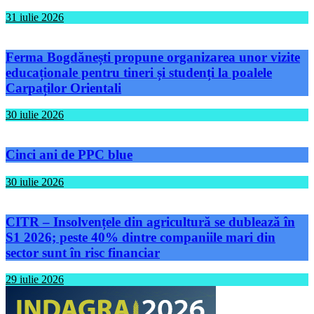
31 iulie 2026
Ferma Bogdănești propune organizarea unor vizite
educaționale pentru tineri și studenți la poalele
Carpaților Orientali
30 iulie 2026
Cinci ani de PPC blue
30 iulie 2026
CITR – Insolvențele din agricultură se dublează în
S1 2026; peste 40% dintre companiile mari din
sector sunt în risc financiar
29 iulie 2026