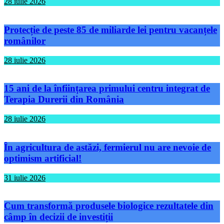
28 iulie 2026
Protecție de peste 85 de miliarde lei pentru vacanțele
românilor
28 iulie 2026
15 ani de la înființarea primului centru integrat de
Terapia Durerii din România
28 iulie 2026
În agricultura de astăzi, fermierul nu are nevoie de
optimism artificial!
31 iulie 2026
Cum transformă produsele biologice rezultatele din
câmp în decizii de investiții