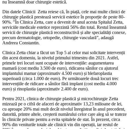
nu înseamnă doar chirurgie estetică.
Din datele Clinicii Zetta reiese că, în piață, cele mai multe clinici de
chirurgie plastică prestează servicii estetice în proporție de peste 80-
90%. ”În Clinica Zetta, care a devenit de anul acesta Spitalul Zetta,
serviciile medicale estetice reprezintă 56% din total. Restul înseamnă
servicii de chirurgie plastică reconstructivă și alte specialități conexe,
precum dermatologie, ortopedie, chirurgie vasculară”, adaugă
Andreea Constantin.
Clinica Zetta chiar a făcut un Top 5 al celor mai solicitate intervenții
din acest domeniu, la nivelul primului trimestru din 2021. Astfel,
primele trei locuri sunt ocupate de intervențiile: augumentarea
mamară (cost mediu 3.500 de euro), ridicarea sânilor cu ajutorul
implantului mamar (aproximativ 4.500 euro) și blefaroplastia
superioară (circa 1.000 de euro). Pe următoarele două locuri trec
intervențiile de ridicare a sânilor fără implant (cost mediu 4.000
euro) și rinoplastia (aproximativ 2.400 de euro).
Pentru 2021, clinica de chirurgie plastică şi microchirurgie Zetta
mizează pe o cifră de afaceri de aproximativ 13,23 milioane de lei,
cu aproape 20% mai mult decât nivelul înregistrat în anul precedent,
datorită, printre altele, creșterii numărului celor care aleg să se trateze
în clinicile private pentru a evita spitalele de stat. În prezent, circa
90% din veniturile totale ale clinicii vin din operații, iar restul de