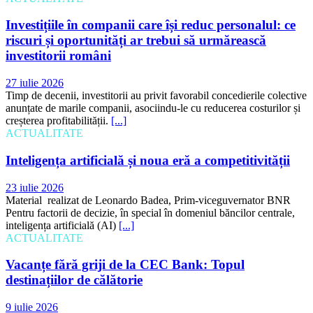
Investițiile în companii care își reduc personalul: ce
riscuri și oportunități ar trebui să urmărească
investitorii români
27 iulie 2026
Timp de decenii, investitorii au privit favorabil concedierile colective
anunțate de marile companii, asociindu-le cu reducerea costurilor și
creșterea profitabilității.
[...]
ACTUALITATE
Inteligența artificială și noua eră a competitivității
23 iulie 2026
Material realizat de Leonardo Badea, Prim-viceguvernator BNR
Pentru factorii de decizie, în special în domeniul băncilor centrale,
inteligența artificială (AI)
[...]
ACTUALITATE
Vacanțe fără griji de la CEC Bank: Topul
destinațiilor de călătorie
9 iulie 2026