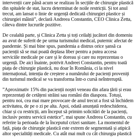
intervenții care până acum se realizau în secțiile de chirurgie plastică
din spitalele de stat, lucru determinat de noile restricții. Și tot anul
trecut, am lansat o linie de urgență dedicată chirurgiei plastice și
chirurgiei mâinii”, declară Andreea Constantin, CEO Clinica Zetta,
câteva dintre lucrurile pozitive.
De cealaltă parte, și Clinica Zetta și toți ceilalți jucători din domeniu
au avut de suferit de pe urma turismului medical, puternic afectat de
pandemie. Și mai bine spus, pandemia a distrus orice șansă ca
pacienții să se mai poată deplasa liber pentru a putea accesa
serviciile medicale pe care și le doreau și care nu reprezentau o
urgență. De aici înainte, potrivit Andreei Constantin, pentru toată
piața de chirurgie plastică, nu doar în România, ci la nivel
internațional, intenția de creștere a numărului de pacienți proveniți
din turismul medical se va transforma într-o cursă neîntreruptă.
”Aproximativ 15% din pacienții noștri veneau din afara țării și erau
reprezentați de cetățeni străini sau români din diaspora. Totuși,
pentru noi, cea mai mare provocare de anul trecut a fost să închidem
activitatea, de pe o zi pe alta. Apoi, odată anunțată redeschiderea,
chiar și cu restricții, am început să primim solicitări de la pacienți,
inclusiv pentru servicii estetice”, mai spune Andreea Constantin, cu
referire la perioada de la începutul crizei sanitare. La momentul de
față, piața de chirurgie plastică este extrem de segmentată și atipică
altor specialități medicale. Cu atât mai mult cu cât chirurgia plastică