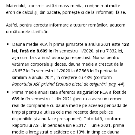
Materialul, transmis astăzi mass-media, conține mai multe
erori de calcul și, din păcate, pornește și de la informații false.
Astfel, pentru corecta informare a tuturor românilor, aducem
următoarele clarificări:
Dauna medie RCA în prima jumătate a anului 2021 este
128
lei, față de 8.609 lei
în semestrul 1/2020, și nu 7.832 lei,
așa cum fals afirmă asociația respectivă. Numai pentru
vătămări corporale și deces, dauna medie a crescut de la
45.657 lei în semestrul 1/2020 la 67.566 lei în perioada
similară a anului 2021, în creștere cu 48% (conform
Raportului ASF privind Evoluția pieței de asigurări, pag. 44
).
Prima medie anualizată aferentă asigurărilor RCA a fost de
639 lei
în semestrul 1 din 2021 (pentru a avea un termen
real de comparație cu dauna medie pe aceeași perioadă de
timp și pentru a utiliza cele mai recente date publice
disponibile și a nu face presupuneri). Totodată, conform
Raportului ASF, în perioada iunie 2017 – iunie 2021, prima
medie a înregistrat o scădere de 13%, în timp ce dauna