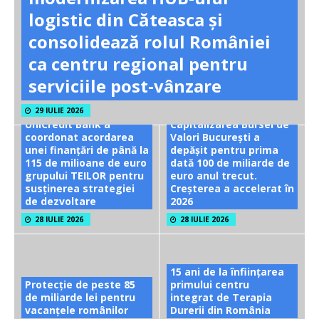
logistic din Căteasca și
consolidează rolul României
ca centru regional pentru
serviciile post-vânzare
29 IULIE 2026
UniCredit Bank a
Capitalizarea Bursei de
coordonat acordarea
Valori București a
unei finanțări de până la
depășit pentru prima
115 de milioane de euro
dată 100 de miliarde de
grupului TEILOR pentru
euro anul trecut.
susținerea strategiei
Creșterea a accelerat în
de dezvoltare
2026
28 IULIE 2026
28 IULIE 2026
15 ani de la înființarea
Protecție de peste 85
primului centru
de miliarde lei pentru
integrat de Terapia
vacanțele românilor
Durerii din România