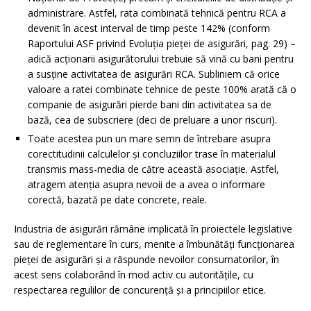
administrare. Astfel, rata combinată tehnică pentru RCA a
devenit în acest interval de timp peste 142% (conform
Raportului ASF privind Evoluția pieței de asigurări, pag. 29) –
adică acționarii asigurătorului trebuie să vină cu bani pentru
a susține activitatea de asigurări RCA. Subliniem că orice
valoare a ratei combinate tehnice de peste 100% arată că o
companie de asigurări pierde bani din activitatea sa de
bază, cea de subscriere (deci de preluare a unor riscuri).
Toate acestea pun un mare semn de întrebare asupra
corectitudinii calculelor și concluziilor trase în materialul
transmis mass-media de către această asociație. Astfel,
atragem atenția asupra nevoii de a avea o informare
corectă, bazată pe date concrete, reale.
Industria de asigurări rămâne implicată în proiectele legislative
sau de reglementare în curs, menite a îmbunătăți funcționarea
pieței de asigurări și a răspunde nevoilor consumatorilor, în
acest sens colaborând în mod activ cu autoritățile, cu
respectarea regulilor de concurență și a principiilor etice.