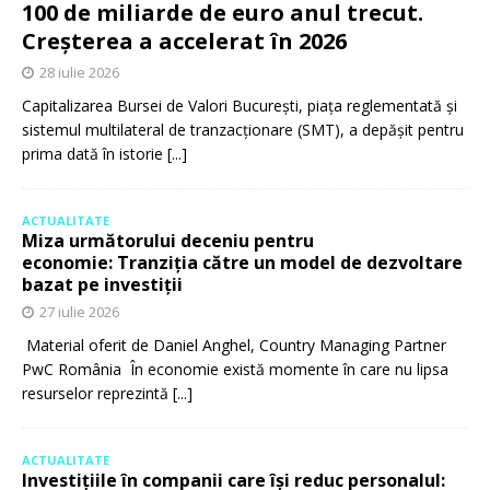
100 de miliarde de euro anul trecut.
Creșterea a accelerat în 2026
28 iulie 2026
Capitalizarea Bursei de Valori București, piața reglementată și
sistemul multilateral de tranzacționare (SMT), a depășit pentru
prima dată în istorie
[...]
ACTUALITATE
Miza următorului deceniu pentru
economie: Tranziția către un model de dezvoltare
bazat pe investiții
27 iulie 2026
Material oferit de Daniel Anghel, Country Managing Partner
PwC România În economie există momente în care nu lipsa
resurselor reprezintă
[...]
ACTUALITATE
Investițiile în companii care își reduc personalul: