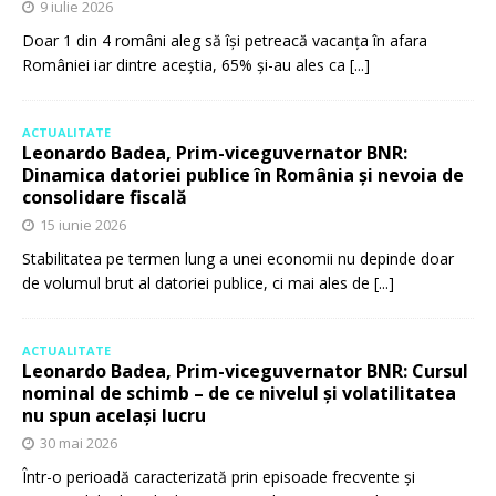
9 iulie 2026
Doar 1 din 4 români aleg să își petreacă vacanța în afara
României iar dintre aceștia, 65% și-au ales ca
[...]
ACTUALITATE
Leonardo Badea, Prim-viceguvernator BNR:
Dinamica datoriei publice în România și nevoia de
consolidare fiscală
15 iunie 2026
Stabilitatea pe termen lung a unei economii nu depinde doar
de volumul brut al datoriei publice, ci mai ales de
[...]
ACTUALITATE
Leonardo Badea, Prim-viceguvernator BNR: Cursul
nominal de schimb – de ce nivelul și volatilitatea
nu spun același lucru
30 mai 2026
Într-o perioadă caracterizată prin episoade frecvente și