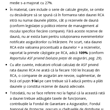
medie s-a majorat cu 27%.
În material, care include o serie de calcule greșite, se omite
cu desăvârșire să se spună că în formarea ratei daunei RCA
intră nu numai daunele plătite, cât și rezervele de daună
(conform legislației și politicii interne de management al
riscului specifice fiecărei companii). Fără aceste rezerve de
daună, nu ar exista bani pentru soluționarea evenimentelor
notificate asigurătorilor cu întârziere. Pe scurt, rata daunei
RCA este valoarea procentuală a daunelor + a rezervelor,
raportat la primele câștigate pe RCA, adică
109%
(conform
Raportului ASF privind Evoluția pieței de asigurări, pag. 29
).
Cu alte cuvinte, indicatorii oficiali calculați de ASF privind
rata daunei RCA ne arată că la fiecare 100 lei încasați din
RCA, o companie de asigurări are nevoie, suplimentar, de
încă cel puțin
9 lei
pe care trebuie să îi aducă pentru a plăti
daunele și constitui rezerve de daună adecvate.
Totodată, nu se face referire nici la faptul că la această rată
a daunei trebuie adăugate taxele de funcționare,
contribuțiile la Fondul de Garantare a Asiguraților, Fondul
Național de Protecție, precum și cheltuielile de distribuție și