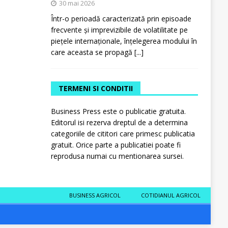
30 mai 2026
Într-o perioadă caracterizată prin episoade
frecvente și imprevizibile de volatilitate pe
piețele internaționale, înțelegerea modului în
care aceasta se propagă
[...]
TERMENI SI CONDITII
Business Press este o publicatie gratuita.
Editorul isi rezerva dreptul de a determina
categoriile de cititori care primesc publicatia
gratuit. Orice parte a publicatiei poate fi
reprodusa numai cu mentionarea sursei.
BUSINESS AGRICOL
COTIDIANUL AGRICOL