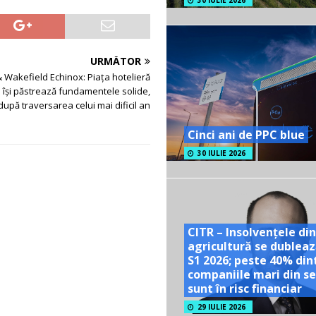
30 IULIE 2026
URMĂTOR
Wakefield Echinox: Piaţa hotelieră
 îşi păstrează fundamentele solide,
după traversarea celui mai dificil an
Cinci ani de PPC blue
30 IULIE 2026
CITR – Insolvențele din
agricultură se dubleaz
S1 2026; peste 40% din
companiile mari din se
sunt în risc financiar
29 IULIE 2026