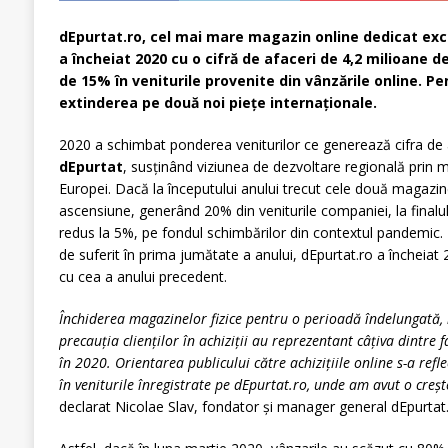
dEpurtat.ro, cel mai mare magazin online dedicat exc
a
încheiat 2020 cu o cifră de afaceri de 4,2 milioane d
de 15% în veniturile provenite din vâ
nz
ările online. P
extinderea pe două
noi pie
țe internaț
ionale.
2020 a schimbat ponderea veniturilor ce generează cifra de a
dEpurtat
, susținând viziunea de dezvoltare regională prin m
Europei. Dacă la începutului anului trecut cele două magazine 
ascensiune, generând 20% din veniturile companiei, la finalu
redus la 5%, pe fondul schimbărilor din contextul pandemic.
de suferit în prima jumătate a anului, dEpurtat.ro a încheiat 
cu cea a anului precedent.
Închiderea magazinelor fizice pentru o perioadă î
ndelungat
ă,
precauț
ia clien
ților în achiziții au reprezentant câțiva dintre 
în 2020. Orientarea publicului către achizițiile online s-a refle
în veniturile înregistrate pe dEpurtat.ro, unde am avut o creș
declarat Nicolae Slav, fondator și manager general dEpurtat.