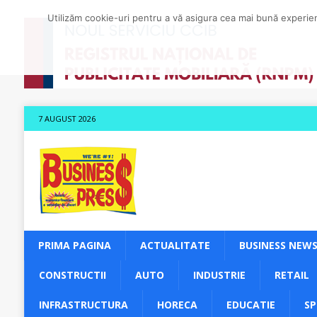
Utilizăm cookie-uri pentru a vă asigura cea mai bună experienț
7 AUGUST 2026
PRIMA PAGINA
ACTUALITATE
BUSINESS NEW
CONSTRUCTII
AUTO
INDUSTRIE
RETAIL
INFRASTRUCTURA
HORECA
EDUCATIE
S