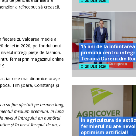
 față de perioada similară a
28 IULIE 2026
enzilor a reînceput să crească,
 fiecare zi. Valoarea medie a
0 de lei în 2020, pe fondul unui
15 ani de la înființarea
primului centru integr
elul intregii piețe de fashion.
Terapia Durerii din R
entru femei prin magazinul online
19.
28 IULIE 2026
ual, iar cele mai dinamice orașe
apoca, Timișoara, Constanța și
u o sa fim
afecta
ți pe termen lung,
gmentul medium-premium. În luna
 la nivelul întregului an numărul
În agricultura de astăz
enț
ine
și în acest început de an
, a
fermierul nu are nevoi
optimism artificial!