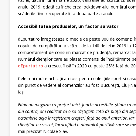
Astfel, dacă în luna martie 2020, vânzarile au scăzut cu 80%
anului 2019, odată cu încheierea lockdown-ului numărul com
scăderile fiind recuperate în a doua parte a anului.
Accesibilitatea produselor, un factor salvator
dEpurtat.ro înregistează o medie de peste 800 de comenzi în
coșului de cumpărături a scăzut de la 140 de lei în 2019 la 12
comportament de consum marcat de prudență, remarcat la niv
Numărul clienților care au plasat comenzi de încălțăminte p
dEpurtat.ro
a crescut însă în 2020 cu peste 25% față de 20
Cele mai multe achiziții au fost pentru colecțiile sport și cas
din punct de vedere al comenzilor au fost București, Cluj-N
Iași.
Fiind un magazin cu prețuri mici, foarte accesibile, știam ca n
din contră, am realizat că o sa câștigă
m cot
ă
de pia
ță din se
octombrie deja înregistram creș
teri fa
ță de anul anterior, iar
clienților a crescut, încurajând o dinamică pozitivă care se m
mai precizat Nicolae Slav.