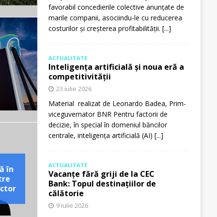
favorabil concedierile colective anunțate de
marile companii, asociindu-le cu reducerea
costurilor și creșterea profitabilității.
[...]
ACTUALITATE
Inteligența artificială și noua eră a
competitivității
23 iulie 2026
Material realizat de Leonardo Badea, Prim-
viceguvernator BNR Pentru factorii de
decizie, în special în domeniul băncilor
centrale, inteligența artificială (AI)
[...]
ACTUALITATE
ă în
Vacanțe fără griji de la CEC
tre
Bank: Topul destinațiilor de
ctor
călătorie
9 iulie 2026