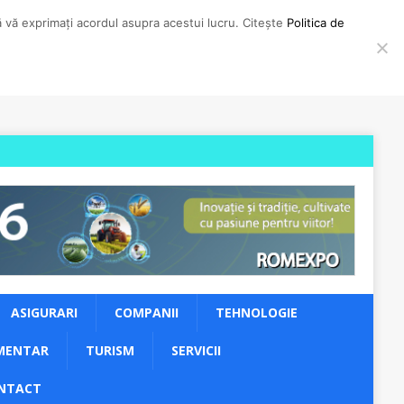
să vă exprimați acordul asupra acestui lucru. Citește
Politica de
ASIGURARI
COMPANII
TEHNOLOGIE
MENTAR
TURISM
SERVICII
NTACT