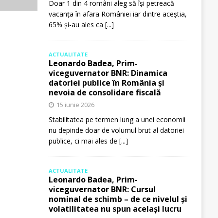
Doar 1 din 4 români aleg să își petreacă
vacanța în afara României iar dintre aceștia,
65% și-au ales ca
[...]
ACTUALITATE
Leonardo Badea, Prim-
viceguvernator BNR: Dinamica
datoriei publice în România și
nevoia de consolidare fiscală
15 iunie 2026
Stabilitatea pe termen lung a unei economii
nu depinde doar de volumul brut al datoriei
publice, ci mai ales de
[...]
ACTUALITATE
Leonardo Badea, Prim-
viceguvernator BNR: Cursul
nominal de schimb – de ce nivelul și
volatilitatea nu spun același lucru