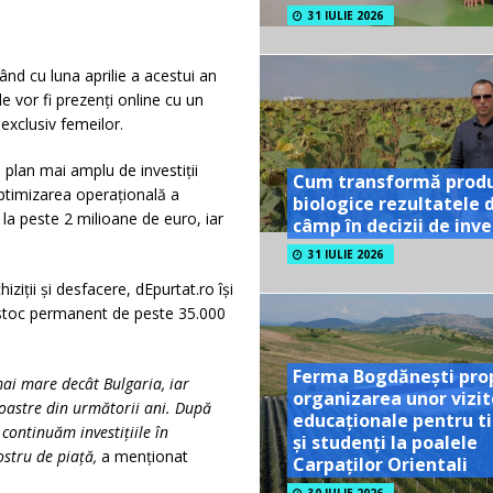
31 IULIE 2026
ând cu luna aprilie a acestui an
de vor fi prezenți online cu un
exclusiv femeilor.
 plan mai amplu de investiții
Cum transformă prod
optimizarea operațională a
biologice rezultatele 
ă la peste 2 milioane de euro, iar
câmp în decizii de inves
31 IULIE 2026
ziții și desfacere, dEpurtat.ro își
 stoc permanent de peste 35.000
Ferma Bogdănești pro
mai mare decât Bulgaria, iar
organizarea unor vizit
 noastre din următorii ani. După
educaționale pentru ti
ă
continu
ă
m investi
țiile în
și studenți la poalele
stru de piață,
a menționat
Carpaților Orientali