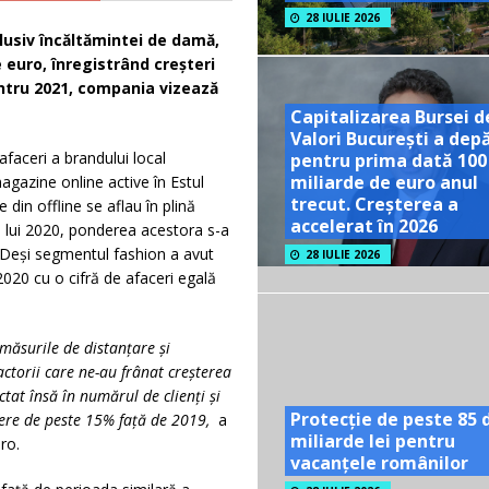
28 IULIE 2026
lusiv încăltămintei de damă
,
e euro, înregistrând creșteri
entru 2021, compania vizează
Capitalizarea Bursei d
Valori București a dep
faceri a brandului local
pentru prima dată 100
miliarde de euro anul
agazine online active în Estul
trecut. Creșterea a
din offline se aflau în plină
accelerat în 2026
l lui 2020, ponderea acestora s-a
 Deși segmentul fashion a avut
28 IULIE 2026
2020 cu o cifră de afaceri egală
 măsurile de distanț
are
și
factorii care ne-au frânat creșterea
ctat însă în numărul de clienți și
Protecție de peste 85 
tere de peste 15% față
de 2019,
a
miliarde lei pentru
ro.
vacanțele românilor