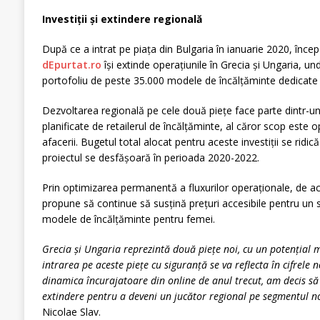
Investi
ții și extindere regională
După ce a intrat pe piața din Bulgaria în ianuarie 2020, încep
dEpurtat.ro
își extinde operațiunile în Grecia și Ungaria, un
portofoliu de peste 35.000 modele de încălțăminte dedicate 
Dezvoltarea regională pe cele două piețe face parte dintr-un
planificate de retailerul de încălțăminte, al căror scop este 
afacerii. Bugetul total alocat pentru aceste investiții se ridic
proiectul se desfășoară în perioada 2020-2022.
Prin optimizarea permanentă a fluxurilor operaționale, de achi
propune să continue să susțină prețuri accesibile pentru un
modele de încălțăminte pentru femei.
Grecia
și Ungaria reprezintă două piețe noi, cu un
poten
țial 
intrarea pe aceste piețe cu siguranță se va reflecta în cifrele
dinamica
încurajatoare din online de anul trecut, am decis s
extindere pentru a deveni un jucător regional pe segmentul no
Nicolae Slav.