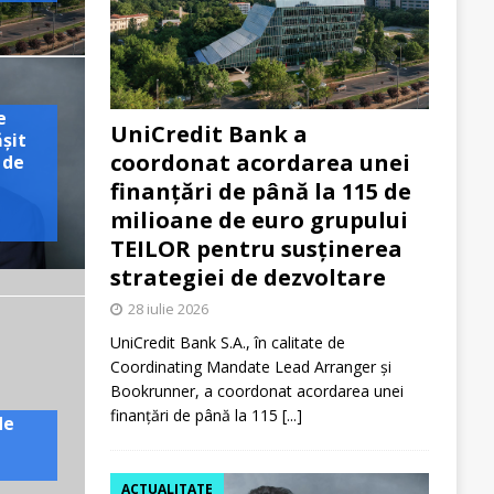
e
UniCredit Bank a
ășit
coordonat acordarea unei
 de
finanțări de până la 115 de
milioane de euro grupului
TEILOR pentru susținerea
strategiei de dezvoltare
28 iulie 2026
UniCredit Bank S.A., în calitate de
Coordinating Mandate Lead Arranger și
Bookrunner, a coordonat acordarea unei
finanțări de până la 115
[...]
de
ACTUALITATE