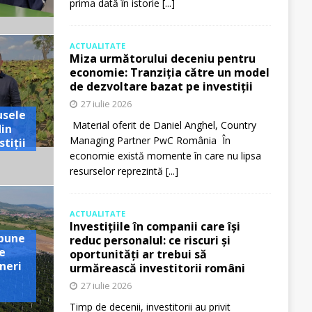
prima dată în istorie
[...]
ACTUALITATE
Miza următorului deceniu pentru
economie: Tranziția către un model
de dezvoltare bazat pe investiții
27 iulie 2026
usele
Material oferit de Daniel Anghel, Country
din
Managing Partner PwC România În
tiții
economie există momente în care nu lipsa
resurselor reprezintă
[...]
ACTUALITATE
Investițiile în companii care își
pune
reduc personalul: ce riscuri și
e
oportunități ar trebui să
neri
urmărească investitorii români
27 iulie 2026
Timp de decenii, investitorii au privit