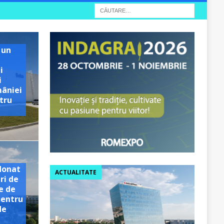
 un
i
i
mâniei
tru
e
donat
ACTUALITATE
ri de
e de
pentru
de