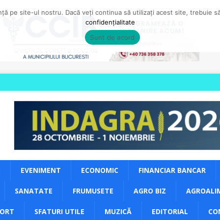
ă pe site-ul nostru. Dacă veți continua să utilizați acest site, trebuie 
confidențialitate
Sunt de acord
S
EVENIMENT
ECONOMIC
FINANCIAR BANCAR
SANATATE
FRUMUSETE
AGRO BIZ
AGROALI
PORT
SFATURI UTILE
MUZICĂ
EDITORIAL
CO