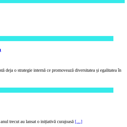
n
 deja o strategie internă ce promovează diversitatea și egalitatea în
nul trecut au lansat o inițiativă curajoasă
[…]