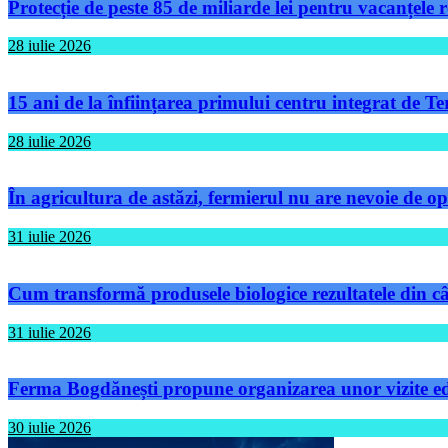
Protecție de peste 85 de miliarde lei pentru vacanțele
28 iulie 2026
15 ani de la înființarea primului centru integrat de 
28 iulie 2026
În agricultura de astăzi, fermierul nu are nevoie de op
31 iulie 2026
Cum transformă produsele biologice rezultatele din câm
31 iulie 2026
Ferma Bogdănești propune organizarea unor vizite educ
30 iulie 2026