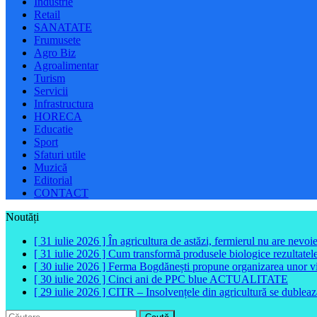
Industrie
Retail
SANATATE
Frumusete
Agro Biz
Agroalimentar
Turism
Servicii
Infrastructura
HORECA
Educatie
Sport
Sfaturi utile
Muzică
Editorial
CONTACT
Noutăți
[ 31 iulie 2026 ]
În agricultura de astăzi, fermierul nu are nevoi
[ 31 iulie 2026 ]
Cum transformă produsele biologice rezultatele 
[ 30 iulie 2026 ]
Ferma Bogdănești propune organizarea unor vizit
[ 30 iulie 2026 ]
Cinci ani de PPC blue
ACTUALITATE
[ 29 iulie 2026 ]
CITR – Insolvențele din agricultură se dubleaz
Caută