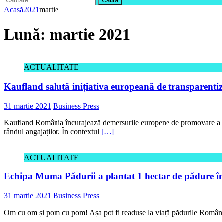
după:
Acasă
2021
martie
Lună:
martie 2021
ACTUALITATE
Kaufland salută inițiativa europeană de transparentizar
31 martie 2021
Business Press
Kaufland România încurajează demersurile europene de promovare a trans
rândul angajaților. În contextul
[…]
ACTUALITATE
Echipa Muma Pădurii a plantat 1 hectar de pădure în
31 martie 2021
Business Press
Om cu om și pom cu pom! Așa pot fi readuse la viață pădurile României 