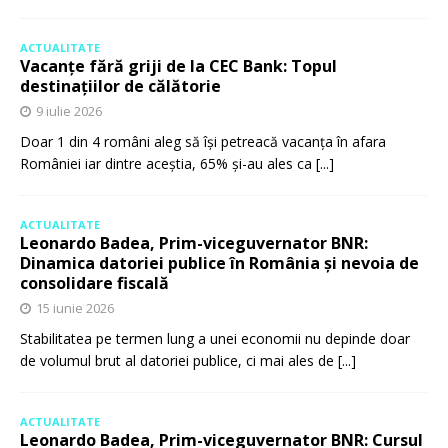
ACTUALITATE
Vacanțe fără griji de la CEC Bank: Topul
destinațiilor de călătorie
9 iulie 2026
Doar 1 din 4 români aleg să își petreacă vacanța în afara
României iar dintre aceștia, 65% și-au ales ca
[...]
ACTUALITATE
Leonardo Badea, Prim-viceguvernator BNR:
Dinamica datoriei publice în România și nevoia de
consolidare fiscală
15 iunie 2026
Stabilitatea pe termen lung a unei economii nu depinde doar
de volumul brut al datoriei publice, ci mai ales de
[...]
ACTUALITATE
Leonardo Badea, Prim-viceguvernator BNR: Cursul