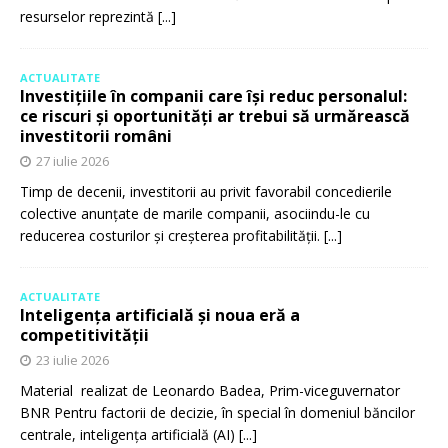
resurselor reprezintă
[...]
ACTUALITATE
Investițiile în companii care își reduc personalul:
ce riscuri și oportunități ar trebui să urmărească
investitorii români
27 iulie 2026
Timp de decenii, investitorii au privit favorabil concedierile
colective anunțate de marile companii, asociindu-le cu
reducerea costurilor și creșterea profitabilității.
[...]
ACTUALITATE
Inteligența artificială și noua eră a
competitivității
23 iulie 2026
Material realizat de Leonardo Badea, Prim-viceguvernator
BNR Pentru factorii de decizie, în special în domeniul băncilor
centrale, inteligența artificială (AI)
[...]