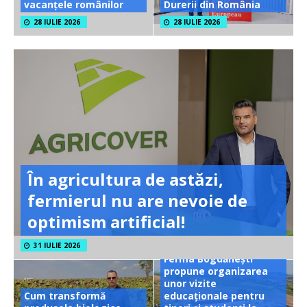
vacanțele românilor
Durerii din România
28 IULIE 2026
28 IULIE 2026
În agricultura de astăzi,
fermierul nu are nevoie de
optimism artificial!
31 IULIE 2026
Ferma Bogdănești
propune organizarea
unor vizite
Cum transformă
educaționale pentru