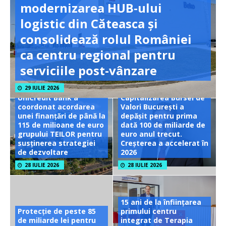
modernizarea HUB-ului
logistic din Căteasca și
consolidează rolul României
ca centru regional pentru
serviciile post-vânzare
29 IULIE 2026
UniCredit Bank a
Capitalizarea Bursei de
coordonat acordarea
Valori București a
unei finanțări de până la
depășit pentru prima
115 de milioane de euro
dată 100 de miliarde de
grupului TEILOR pentru
euro anul trecut.
susținerea strategiei
Creșterea a accelerat în
de dezvoltare
2026
28 IULIE 2026
28 IULIE 2026
15 ani de la înființarea
Protecție de peste 85
primului centru
de miliarde lei pentru
integrat de Terapia