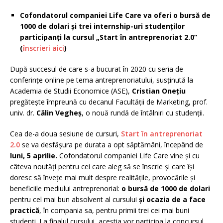
Cofondatorul companiei Life Care va oferi o bursă de
1000 de dolari și trei internship-uri studenților
participanți la cursul „Start în antreprenoriat 2.0”
(
înscrieri aici
)
După succesul de care s-a bucurat în 2020 cu seria de
conferințe online pe tema antreprenoriatului, susținută la
Academia de Studii Economice (ASE),
Cristian Onețiu
pregătește împreună cu decanul Facultății de Marketing, prof.
univ. dr.
Călin Vegheș
, o nouă rundă de întâlniri cu studenții.
Cea de-a doua sesiune de cursuri,
Start în antreprenoriat
2.0
se va desfășura pe durata a opt săptămâni, începând de
luni, 5 aprilie.
Cofondatorul companiei Life Care vine și cu
câteva noutăți pentru cei care aleg să se înscrie și care își
doresc să învețe mai mult despre realitățile, provocările și
beneficiile mediului antreprenorial:
o bursă de 1000 de dolari
pentru cel mai bun absolvent al cursului
și ocazia de a face
practică
, în compania sa, pentru primii trei cei mai buni
studenți. La finalul cursului, aceștia vor participa la concursul