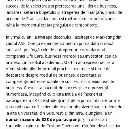
succes: de la selectarea și pretestarea unei idei de business,
lansarea, setarea bugetului și atragerea de finanțare, planul de
acțiune de Start-Up, lansarea și metodele de monitorizare,
până la momentul creării pragului de rentabilitate.
În urmă cu an, la invitația decanului Facultății de Marketing din
cadrul ASE, Onețiu experimenta pentru prima dată o nouă
ipostază, pe lângă cele de antreprenor, cofondator al
companiei Life Care, business mentor sau investitor: cea de
profesor, în mediul academic. „Start în antreprenoriat” le-a
oferit studenților informații practice, exemple și teme de
dezbatere despre mediul de business, dezvoltare și
competențe antreprenoriale de succes, din mediul real de
business. Cursul s-a bucurat de succes și de o prezență
numeroasă, începând cu o listă inițială de înscrieri și
participarea a 287 de studenți încă de la prima întâlnire online
și a continuat cu înscrieri ale foștilor absolvenți sau studenți de
la alte universități din București și din țară, ajungând la un
număr maxim de 328 de participanți
. Și în acest an
cursurile susținute de Cristian Onețiu vor rămâne deschise, iar