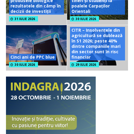
produsele biologice
tineri și studenți la
rezultatele din câmp în
poalele Carpaților
decizii de investiții
Orientali
31 IULIE 2026
30 IULIE 2026
CITR – Insolvențele din
agricultură se dublează
în S1 2026; peste 40%
dintre companiile mari
din sector sunt în risc
Cinci ani de PPC blue
financiar
30 IULIE 2026
29 IULIE 2026