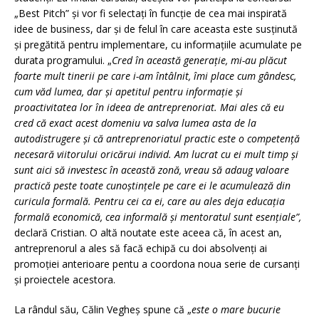
„Best Pitch” și vor fi selectați în funcție de cea mai inspirată
idee de business, dar și de felul în care aceasta este susținută
și pregătită pentru implementare, cu informațiile acumulate pe
durata programului. „
Cred în această generație, mi-au plăcut
foarte mult tinerii pe care i-am întâlnit, îmi place cum gândesc,
cum văd lumea, dar și apetitul pentru informație și
proactivitatea lor în ideea de antreprenoriat. Mai ales că eu
cred că exact acest domeniu va salva lumea asta de la
autodistrugere și că antreprenoriatul practic este o competență
necesară viitorului oricărui individ. Am lucrat cu ei mult timp și
sunt aici să investesc în această zonă, vreau să adaug valoare
practică peste toate cunoștințele pe care ei le acumulează din
curicula formală. Pentru cei ca ei, care au ales deja educația
formală economică, cea informală și mentoratul sunt esențiale”,
declară Cristian. O altă noutate este aceea că, în acest an,
antreprenorul a ales să facă echipă cu doi absolvenți ai
promoției anterioare pentu a coordona noua serie de cursanți
și proiectele acestora.
La rândul său, Călin Vegheș spune că „
este o mare bucurie