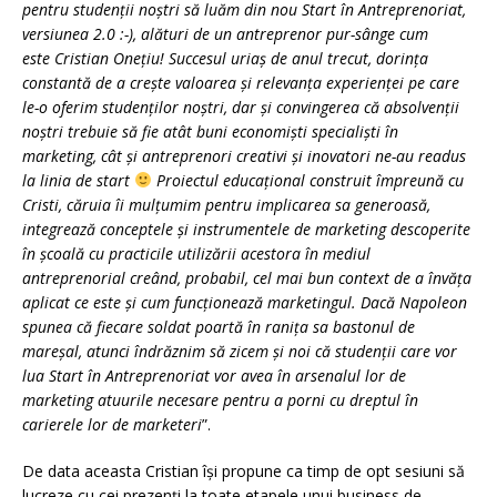
pentru studenții noștri să luăm din nou Start în Antreprenoriat,
versiunea 2.0 :-), alături de un antreprenor pur-sânge cum
este Cristian Onețiu! Succesul uriaș de anul trecut, dorința
constantă de a crește valoarea și relevanța experienței pe care
le-o oferim studenților noștri, dar și convingerea că absolvenții
noștri trebuie să fie atât buni economiști specialiști în
marketing, cât și antreprenori creativi și inovatori ne-au readus
la linia de start
Proiectul educațional construit împreună cu
Cristi, căruia îi mulțumim pentru implicarea sa generoasă,
integrează conceptele și instrumentele de marketing descoperite
în școală cu practicile utilizării acestora în mediul
antreprenorial creând, probabil, cel mai bun context de a învăța
aplicat ce este și cum funcționează marketingul. Dacă Napoleon
spunea că fiecare soldat poartă în ranița sa bastonul de
mareșal, atunci îndrăznim să zicem și noi că studenții care vor
lua Start în Antreprenoriat vor avea în arsenalul lor de
marketing atuurile necesare pentru a porni cu dreptul în
carierele lor de marketeri
”.
De data aceasta Cristian își propune ca timp de opt sesiuni să
lucreze cu cei prezenți la toate etapele unui business de