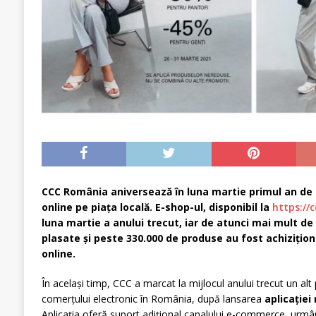
CCC România aniversează în luna martie primul an de 
online pe piața locală. E-shop-ul, disponibil la
https://c
luna martie a anului trecut, iar de atunci mai mult d
plasate și peste 330.000 de produse au fost achizițion
online.
În același timp, CCC a marcat la mijlocul anului trecut un al
comerțului electronic în România, după lansarea
aplicației
Aplicația oferă suport adițional canalului e-commerce, urmân