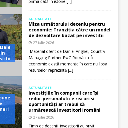
prima dată în istorie
[...]
ACTUALITATE
Miza următorului deceniu pentru
economie: Tranziția către un model
de dezvoltare bazat pe investiții
27 iulie 2026
usele
Material oferit de Daniel Anghel, Country
din
Managing Partner PwC România În
tiții
economie există momente în care nu lipsa
resurselor reprezintă
[...]
ACTUALITATE
Investițiile în companii care își
pune
reduc personalul: ce riscuri și
e
oportunități ar trebui să
neri
urmărească investitorii români
27 iulie 2026
Timp de decenii, investitorii au privit