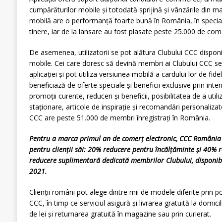
cumpărăturilor mobile și totodată sprijină și vânzările din ma
mobilă are o performanță foarte bună în România, în special 
tinere, iar de la lansare au fost plasate peste 25.000 de comen
De asemenea, utilizatorii se pot alătura Clubului CCC disponib
mobile. Cei care doresc să devină membri ai Clubului CCC se 
aplicației și pot utiliza versiunea mobilă a cardului lor de fid
beneficiază de oferte speciale și beneficii exclusive prin inte
promoții curente, reduceri și beneficii, posibilitatea de a util
staționare, articole de inspirație și recomandări personaliza
CCC are peste 51.000 de membri înregistrați în România.
Pentru a marca primul an de comerț electronic, CCC România a
pentru clienții săi: 20% reducere pentru încălțăminte și 40% 
reducere suplimentară dedicată membrilor Clubului, disponib
2021.
Clienții români pot alege dintre mii de modele diferite prin p
CCC, în timp ce serviciul asigură și livrarea gratuită la domi
de lei și returnarea gratuită în magazine sau prin curierat.