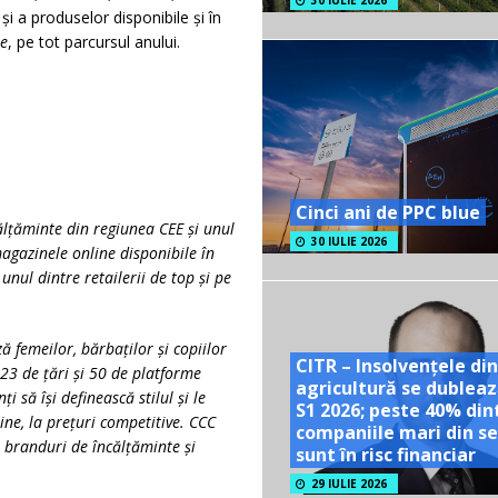
30 IULIE 2026
și a produselor disponibile și în
e
, pe tot parcursul anului.
Cinci ani de PPC blue
călțăminte din regiunea CEE și unul
30 IULIE 2026
agazinele online disponibile în
unul dintre retailerii de top și pe
 femeilor, bărbaților și copiilor
CITR – Insolvențele din
23 de țări și 50 de platforme
agricultură se dubleaz
ți să își definească stilul și le
S1 2026; peste 40% din
ine, la prețuri competitive. CCC
companiile mari din se
 branduri de încălțăminte și
sunt în risc financiar
29 IULIE 2026