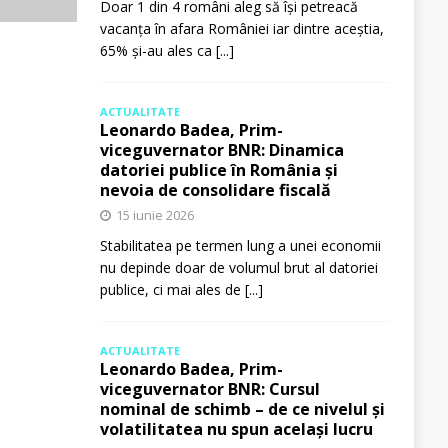
Doar 1 din 4 români aleg să își petreacă
vacanța în afara României iar dintre aceștia,
65% și-au ales ca
[...]
ACTUALITATE
Leonardo Badea, Prim-
viceguvernator BNR: Dinamica
datoriei publice în România și
nevoia de consolidare fiscală
15 iunie 2026
Stabilitatea pe termen lung a unei economii
nu depinde doar de volumul brut al datoriei
publice, ci mai ales de
[...]
ACTUALITATE
Leonardo Badea, Prim-
viceguvernator BNR: Cursul
nominal de schimb – de ce nivelul și
volatilitatea nu spun același lucru