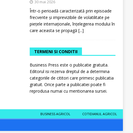
30 mai 2026
Într-o perioadă caracterizată prin episoade
frecvente și imprevizibile de volatilitate pe
piețele internaționale, înțelegerea modului în
care aceasta se propagă
[...]
TERMENI SI CONDITII
Business Press este o publicatie gratuita.
Editorul isi rezerva dreptul de a determina
categoriile de cititori care primesc publicatia
gratuit. Orice parte a publicatiei poate fi
reprodusa numai cu mentionarea sursei.
BUSINESS AGRICOL
COTIDIANUL AGRICOL