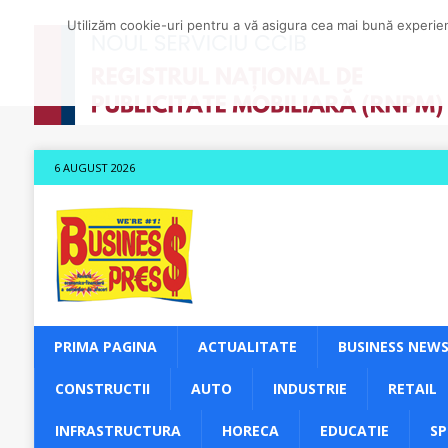
Utilizăm cookie-uri pentru a vă asigura cea mai bună experienț
6 AUGUST 2026
PRIMA PAGINA
ACTUALITATE
BUSINESS NEW
CONSTRUCTII
AUTO
INDUSTRIE
RETAIL
INFRASTRUCTURA
HORECA
EDUCATIE
S