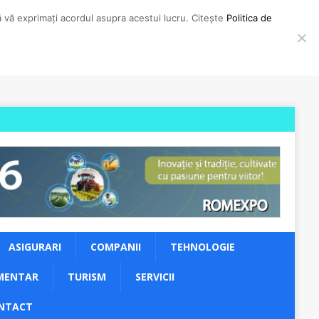
să vă exprimați acordul asupra acestui lucru. Citește
Politica de
ASIGURARI
COMPANII
TEHNOLOGIE
MENTAR
TURISM
SERVICII
NTACT