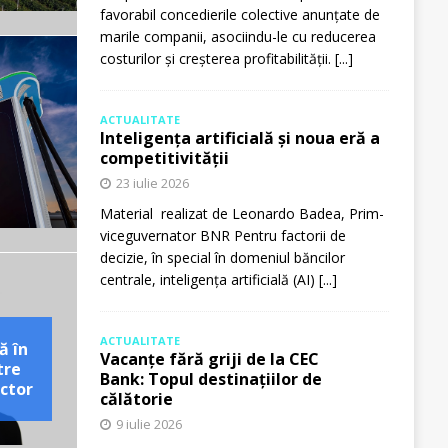
favorabil concedierile colective anunțate de
marile companii, asociindu-le cu reducerea
costurilor și creșterea profitabilității.
[...]
ACTUALITATE
Inteligența artificială și noua eră a
competitivității
23 iulie 2026
Material realizat de Leonardo Badea, Prim-
viceguvernator BNR Pentru factorii de
decizie, în special în domeniul băncilor
centrale, inteligența artificială (AI)
[...]
ACTUALITATE
ă în
Vacanțe fără griji de la CEC
tre
Bank: Topul destinațiilor de
ctor
călătorie
9 iulie 2026