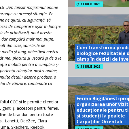
31 IULIE 2026
ră
: „
Am lansat magazinul online
proape cu aceeași situație. Pe
e ne ajută, cu siguranță, să
roces de cumpărare ușor în funcție
pic de primăvară, anul acesta
, dar cumpără mult mai puțin.
ult din case, vânzările de
Cum transformă prod
n mediu și lung, obiectivul nostru
biologice rezultatele 
t mai plăcută și ușoară și de a le
câmp în decizii de inves
icația mobilă pentru a cumpăra și
31 IULIE 2026
riența clienților noștri online,
multe detalii despre produse, o
ului de vânzare, combinate cu
Ferma Bogdănești pro
liul CCC și le permite clienților
organizarea unor vizit
 genți și accesorii pentru femei,
educaționale pentru ti
tudine de branduri pentru toate
și studenți la poalele
si, Lanetti, DeeZee, Clara
Carpaților Orientali
 Puma, Skechers, Reebok,