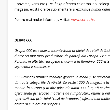
Converse, Vans etc.). Pe lângă oferirea celor mai noi colecții 
magazin, există oferte suplimentare și exclusive
numai onlin
Pentru mai multe informații, vizitați
www.ccc.eu/ro
.
Despre CCC
Grupul CCC este liderul incontestabil al pieței de retail de în
dintre cei mai mari producători de pantofi din Europa. Prin m
Polonia, în alte țări europene și acum și în România, CCC este 
segmentul e-commerce.
CCC urmează ultimele tendințe globale în modă și se adresează
din toate categoriile de vârstă. Cu peste 1200 de magazine în 
mobile, în Europa și în alte părți ale lumii, CCC îi ajută pe clien
oferă spații generoase, moderne de cumpărături, offline și onl
operează sub principiul “casă de branduri”, oferind mai multe
accesorii sub același acoperiș.