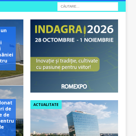
 un
i
i
mâniei
tru
e
donat
ACTUALITATE
ri de
e de
pentru
de