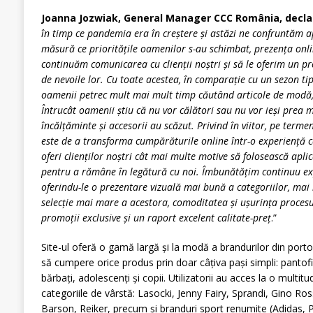
Joanna Jozwiak, General Manager CCC România, decla
în timp ce pandemia era în creștere și astăzi ne confruntăm a
măsură ce prioritățile oamenilor s-au schimbat, prezența onlin
continuăm comunicarea cu clienții noștri și să le oferim un p
de nevoile lor. Cu toate acestea, în comparație cu un sezon ti
oamenii petrec mult mai mult timp căutând articole de modă
Întrucât oamenii știu că nu vor călători sau nu vor ieși prea m
încălțăminte și accesorii au scăzut. Privind în viitor, pe terme
este de a transforma cumpărăturile online într-o experiență câ
oferi clienților noștri cât mai multe motive să folosească apl
pentru a rămâne în legătură cu noi. Îmbunătățim continuu expe
oferindu-le o prezentare vizuală mai bună a categoriilor, mai 
selecție mai mare a acestora, comoditatea și ușurința proces
promoții exclusive și un raport excelent calitate-preț
.”
Site-ul oferă o gamă largă și la modă a brandurilor din portofo
să cumpere orice produs prin doar câțiva pași simpli: pantofi,
bărbați, adolescenți și copii. Utilizatorii au acces la o multi
categoriile de vârstă: Lasocki, Jenny Fairy, Sprandi, Gino Ros
Barson, Reiker, precum și branduri sport renumite (Adidas,