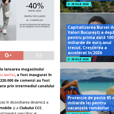
28 IULIE 2026
Capitalizarea Bursei d
Valori București a dep
pentru prima dată 100
miliarde de euro anul
trecut. Creșterea a
accelerat în 2026
28 IULIE 2026
la lansarea magazinului
cc.eu/ro/
, a fost inaugurat în
e 220.000 de comenzi au fost
ate prin intermediul canalului
Protecție de peste 85 
t pas în dezvoltarea dinamică a
miliarde lei pentru
vacanțele românilor
 mobile
și a
Clubului CCC
.
d trendul crescător al