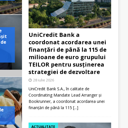
e
UniCredit Bank a
ășit
coordonat acordarea unei
 de
finanțări de până la 115 de
milioane de euro grupului
TEILOR pentru susținerea
strategiei de dezvoltare
28 iulie 2026
UniCredit Bank S.A., în calitate de
Coordinating Mandate Lead Arranger și
Bookrunner, a coordonat acordarea unei
finanțări de până la 115
[...]
de
ACTUALITATE