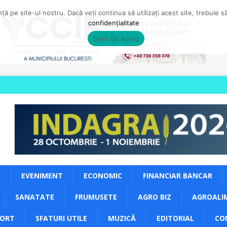
ă pe site-ul nostru. Dacă veți continua să utilizați acest site, trebuie 
confidențialitate
Sunt de acord
S
EVENIMENT
ECONOMIC
FINANCIAR BANCAR
SANATATE
FRUMUSETE
AGRO BIZ
AGROALI
PORT
SFATURI UTILE
MUZICĂ
EDITORIAL
CO