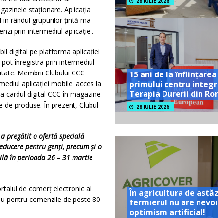
28 IULIE 2026
gazinele staționare. Aplicația
în rândul grupurilor țintă mai
zi prin intermediul aplicației.
il digital pe platforma aplicației
pot înregistra prin intermediul
elitate. Membrii Clubului CCC
15 ani de la înființarea
rmediul aplicației mobile: acces la
primului centru integr
Terapia Durerii din R
iza cardul digital CCC în magazine
te de produse. În prezent, Clubul
28 IULIE 2026
 pregătit o ofertă specială
reducere pentru genți, precum și o
ilă în perioada 26 – 31 martie
ortalul de comerț electronic al
În agricultura de astăz
ciliu pentru comenzile de peste 80
fermierul nu are nevoi
optimism artificial!