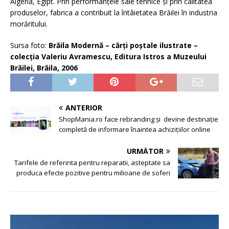
Algeria, Egipt. Prin performanţele sale tehnice şi prin calitatea
produselor, fabrica a contribuit la întâietatea Brăilei în industria
morăritului.
Sursa foto:
Brăila Modernă – cărţi poştale ilustrate –
colecția Valeriu Avramescu, Editura Istros a Muzeului
Brăilei, Brăila, 2006
ANTERIOR
ShopMania.ro face rebranding și devine destinație
completă de informare înaintea achizițiilor online
URMĂTOR
Tarifele de referinta pentru reparatii, asteptate sa
produca efecte pozitive pentru milioane de soferi