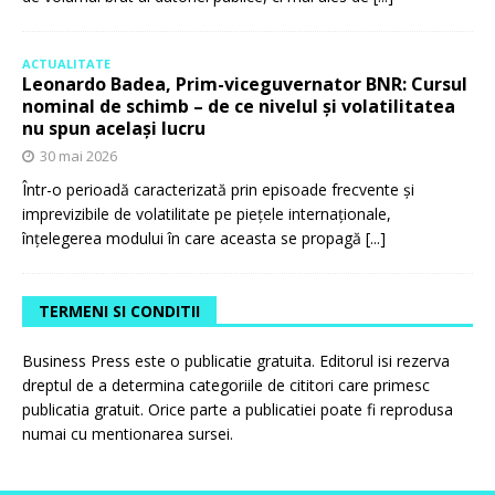
ACTUALITATE
Leonardo Badea, Prim-viceguvernator BNR: Cursul
nominal de schimb – de ce nivelul și volatilitatea
nu spun același lucru
30 mai 2026
Într-o perioadă caracterizată prin episoade frecvente și
imprevizibile de volatilitate pe piețele internaționale,
înțelegerea modului în care aceasta se propagă
[...]
TERMENI SI CONDITII
Business Press este o publicatie gratuita. Editorul isi rezerva
dreptul de a determina categoriile de cititori care primesc
publicatia gratuit. Orice parte a publicatiei poate fi reprodusa
numai cu mentionarea sursei.