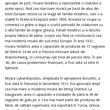
aproape de port, moara Violattos a reprezentat o realizare a
acelei epoci, fiind cea mai mare moară pe bază de abur din
estul Europei. Istoria sa se leagă de familia Violattos, care s-a
stabilit în Brăila la începutul anilor 1800. Aceasta se ocupa cu
comerțul cu grâne și după o scurtă perioadă de colaborare cu
o altă familie de origine greacă, Panait Violattos și-a deschis
propria fabrică de pâine, scopul său fiind să construiască cea
mai modernă moară din sud-estul Europei. În anul 1921,
moara Violattos avea o capacitate de producție de 15 vagoane
de făină în 24 de ore și folosea motoare aduse din
Braunschweig, ce consumau opt tone de păcură zilnic. În anii
’40, din cauza problemelor financiare, a fost silită să intre în
faliment.
Moara Lykiardopoulos, amplasată în apropierea docurilor, a
fost dată în folosinţă în decembrie 1912. Era apreciată drept
cea mai mare şi modernă moară din întreg Orientul. La
inaugurare, avea o capacitate a instalaţiei de până la 40 de
vagoane de grâu pe zi. Cea mai mare parte din producţia de
făină, de calitate superioară, era exportată în Turcia, Grecia,