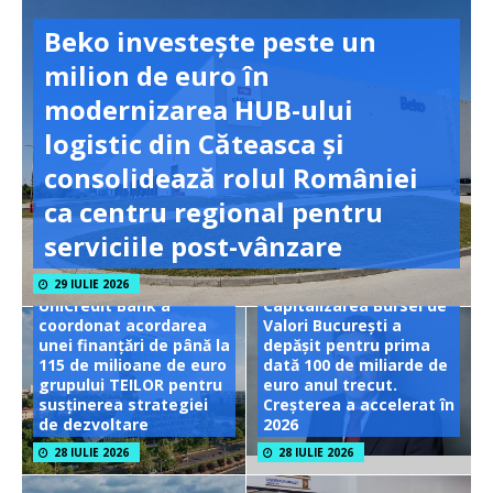
Beko investește peste un
milion de euro în
modernizarea HUB-ului
logistic din Căteasca și
consolidează rolul României
ca centru regional pentru
serviciile post-vânzare
29 IULIE 2026
UniCredit Bank a
Capitalizarea Bursei de
coordonat acordarea
Valori București a
unei finanțări de până la
depășit pentru prima
115 de milioane de euro
dată 100 de miliarde de
grupului TEILOR pentru
euro anul trecut.
susținerea strategiei
Creșterea a accelerat în
de dezvoltare
2026
28 IULIE 2026
28 IULIE 2026