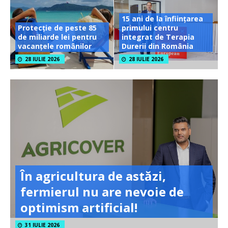
15 ani de la înființarea
Protecție de peste 85
primului centru
de miliarde lei pentru
integrat de Terapia
vacanțele românilor
Durerii din România
28 IULIE 2026
28 IULIE 2026
În agricultura de astăzi,
fermierul nu are nevoie de
optimism artificial!
31 IULIE 2026