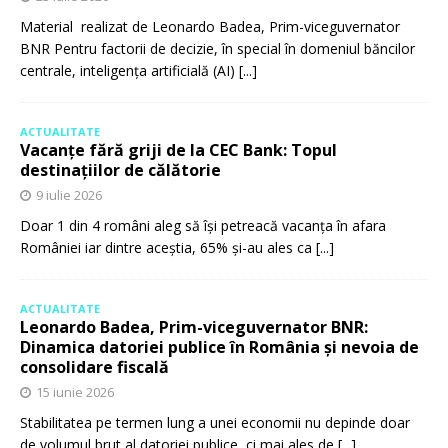
Material realizat de Leonardo Badea, Prim-viceguvernator
BNR Pentru factorii de decizie, în special în domeniul băncilor
centrale, inteligența artificială (AI)
[...]
ACTUALITATE
Vacanțe fără griji de la CEC Bank: Topul
destinațiilor de călătorie
9 iulie 2026
Doar 1 din 4 români aleg să își petreacă vacanța în afara
României iar dintre aceștia, 65% și-au ales ca
[...]
ACTUALITATE
Leonardo Badea, Prim-viceguvernator BNR:
Dinamica datoriei publice în România și nevoia de
consolidare fiscală
15 iunie 2026
Stabilitatea pe termen lung a unei economii nu depinde doar
de volumul brut al datoriei publice, ci mai ales de
[...]