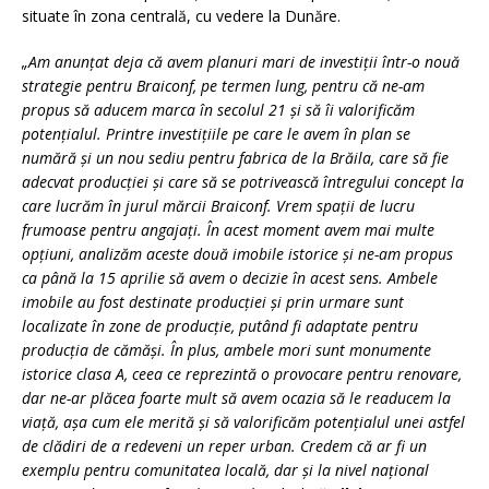
situate în zona centrală, cu vedere la Dunăre.
„Am anunțat deja că avem planuri mari de investiții într-o nouă
strategie pentru Braiconf, pe termen lung, pentru că ne-am
propus să aducem marca în secolul 21 și să îi valorificăm
potențialul. Printre investițiile pe care le avem în plan se
numără și un nou sediu pentru fabrica de la Brăila, care să fie
adecvat producției și care să se potrivească întregului concept la
care lucrăm în jurul mărcii Braiconf. Vrem spații de lucru
frumoase pentru angajați. În acest moment avem mai multe
opțiuni, analizăm aceste două imobile istorice și ne-am propus
ca până la 15 aprilie să avem o decizie în acest sens. Ambele
imobile au fost destinate producției și prin urmare sunt
localizate în zone de producție, putând fi adaptate pentru
producția de cămăși. În plus, ambele mori sunt monumente
istorice clasa A, ceea ce reprezintă o provocare pentru renovare,
dar ne-ar plăcea foarte mult să avem ocazia să le readucem la
viață, așa cum ele merită și să valorificăm potențialul unei astfel
de clădiri de a redeveni un reper urban. Credem că ar fi un
exemplu pentru comunitatea locală, dar și la nivel național