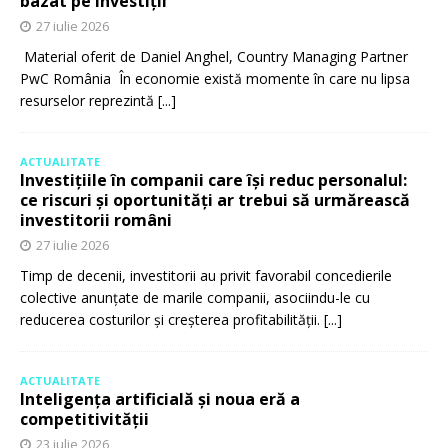
bazat pe investiții
27 iulie 2026
Material oferit de Daniel Anghel, Country Managing Partner
PwC România În economie există momente în care nu lipsa
resurselor reprezintă
[...]
ACTUALITATE
Investițiile în companii care își reduc personalul:
ce riscuri și oportunități ar trebui să urmărească
investitorii români
27 iulie 2026
Timp de decenii, investitorii au privit favorabil concedierile
colective anunțate de marile companii, asociindu-le cu
reducerea costurilor și creșterea profitabilității.
[...]
ACTUALITATE
Inteligența artificială și noua eră a
competitivității
23 iulie 2026