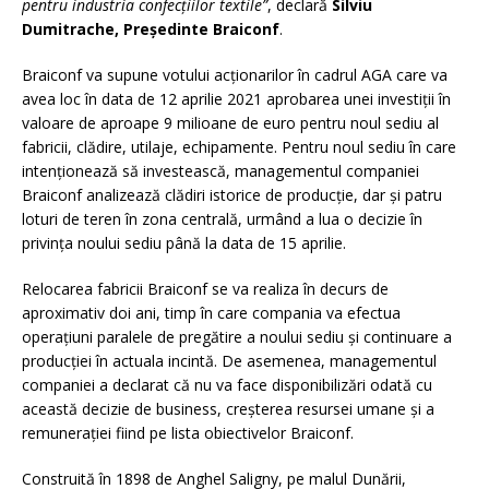
pentru industria confecțiilor textile”
, declară
Silviu
Dumitrache, Președinte Braiconf
.
Braiconf va supune votului acționarilor în cadrul AGA care va
avea loc în data de 12 aprilie 2021 aprobarea unei investiții în
valoare de aproape 9 milioane de euro pentru noul sediu al
fabricii, clădire, utilaje, echipamente. Pentru noul sediu în care
intenționează să investească, managementul companiei
Braiconf analizează clădiri istorice de producție, dar și patru
loturi de teren în zona centrală, urmând a lua o decizie în
privința noului sediu până la data de 15 aprilie.
Relocarea fabricii Braiconf se va realiza în decurs de
aproximativ doi ani, timp în care compania va efectua
operațiuni paralele de pregătire a noului sediu și continuare a
producției în actuala incintă. De asemenea, managementul
companiei a declarat că nu va face disponibilizări odată cu
această decizie de business, creșterea resursei umane și a
remunerației fiind pe lista obiectivelor Braiconf.
Construită în 1898 de Anghel Saligny, pe malul Dunării,