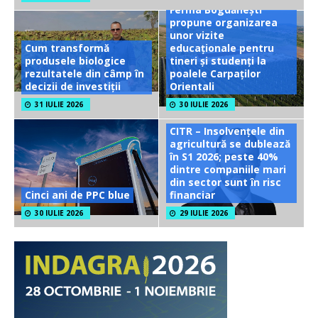
Ferma Bogdănești
propune organizarea
unor vizite
Cum transformă
educaționale pentru
produsele biologice
tineri și studenți la
rezultatele din câmp în
poalele Carpaților
decizii de investiții
Orientali
31 IULIE 2026
30 IULIE 2026
CITR – Insolvențele din
agricultură se dublează
în S1 2026; peste 40%
dintre companiile mari
din sector sunt în risc
Cinci ani de PPC blue
financiar
30 IULIE 2026
29 IULIE 2026