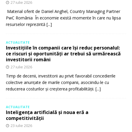
27 iulie 2026
Material oferit de Daniel Anghel, Country Managing Partner
PwC România În economie există momente în care nu lipsa
resurselor reprezintă
[...]
ACTUALITATE
Investițiile în companii care își reduc personalul:
ce riscuri și oportunități ar trebui să urmărească
investitorii români
27 iulie 2026
Timp de decenii, investitorii au privit favorabil concedierile
colective anunțate de marile companii, asociindu-le cu
reducerea costurilor și creșterea profitabilității.
[...]
ACTUALITATE
Inteligența artificială și noua eră a
competitivității
23 iulie 2026