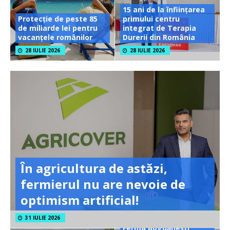
15 ani de la înființarea
Protecție de peste 85
primului centru
de miliarde lei pentru
integrat de Terapia
vacanțele românilor
Durerii din România
28 IULIE 2026
28 IULIE 2026
În agricultura de astăzi,
fermierul nu are nevoie de
optimism artificial!
31 IULIE 2026
Ferma Bogdănești