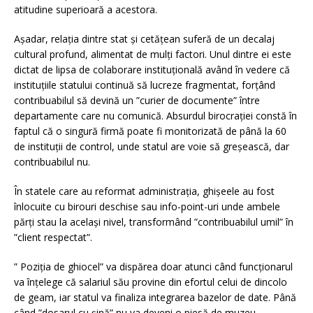
atitudine superioară a acestora.
Așadar, relația dintre stat și cetățean suferă de un decalaj
cultural profund, alimentat de mulți factori. Unul dintre ei este
dictat de lipsa de colaborare instituțională având în vedere că
instituțiile statului continuă să lucreze fragmentat, forțând
contribuabilul să devină un ”curier de documente” între
departamente care nu comunică. Absurdul birocrației constă în
faptul că o singură firmă poate fi monitorizată de până la 60
de instituții de control, unde statul are voie să greșească, dar
contribuabilul nu.
În statele care au reformat administrația, ghișeele au fost
înlocuite cu birouri deschise sau info-point-uri unde ambele
părți stau la același nivel, transformând ”contribuabilul umil” în
”client respectat”.
” Poziția de ghiocel” va dispărea doar atunci când funcționarul
va înțelege că salariul său provine din efortul celui de dincolo
de geam, iar statul va finaliza integrarea bazelor de date. Până
când ”dosarul cu șină” nu va deveni o piesă de muzeu,