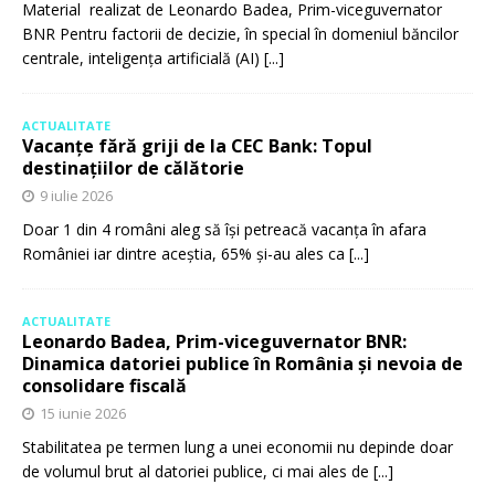
Material realizat de Leonardo Badea, Prim-viceguvernator
BNR Pentru factorii de decizie, în special în domeniul băncilor
centrale, inteligența artificială (AI)
[...]
ACTUALITATE
Vacanțe fără griji de la CEC Bank: Topul
destinațiilor de călătorie
9 iulie 2026
Doar 1 din 4 români aleg să își petreacă vacanța în afara
României iar dintre aceștia, 65% și-au ales ca
[...]
ACTUALITATE
Leonardo Badea, Prim-viceguvernator BNR:
Dinamica datoriei publice în România și nevoia de
consolidare fiscală
15 iunie 2026
Stabilitatea pe termen lung a unei economii nu depinde doar
de volumul brut al datoriei publice, ci mai ales de
[...]