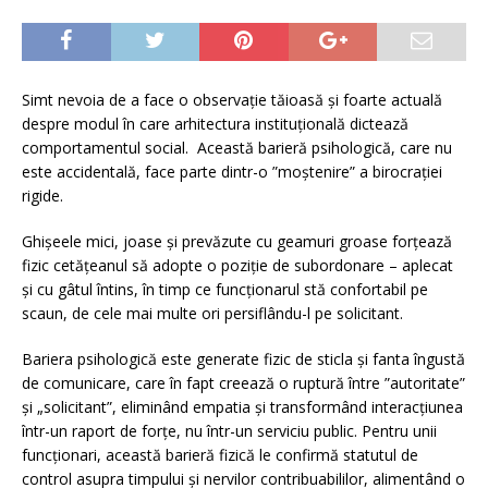
Simt nevoia de a face o observație tăioasă și foarte actuală
despre modul în care arhitectura instituțională dictează
comportamentul social. Această barieră psihologică, care nu
este accidentală, face parte dintr-o ”moștenire” a birocrației
rigide.
Ghișeele mici, joase și prevăzute cu geamuri groase forțează
fizic cetățeanul să adopte o poziție de subordonare – aplecat
și cu gâtul întins, în timp ce funcționarul stă confortabil pe
scaun, de cele mai multe ori persiflându-l pe solicitant.
Bariera psihologică este generate fizic de sticla și fanta îngustă
de comunicare, care în fapt creează o ruptură între ”autoritate”
și „solicitant”, eliminând empatia și transformând interacțiunea
într-un raport de forțe, nu într-un serviciu public. Pentru unii
funcționari, această barieră fizică le confirmă statutul de
control asupra timpului și nervilor contribuabililor, alimentând o