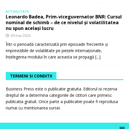
ACTUALITATE
Leonardo Badea, Prim-viceguvernator BNR: Cursul
nominal de schimb – de ce nivelul și volatilitatea
nu spun același lucru
30 mai 2026
Într-o perioadă caracterizată prin episoade frecvente și
imprevizibile de volatilitate pe piețele internaționale,
înțelegerea modului în care aceasta se propagă
[...]
TERMENI SI CONDITII
Business Press este o publicatie gratuita. Editorul isi rezerva
dreptul de a determina categoriile de cititori care primesc
publicatia gratuit. Orice parte a publicatiei poate fi reprodusa
numai cu mentionarea sursei.