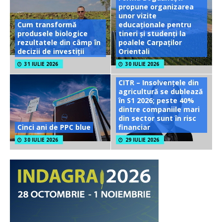
propune organizarea
unor vizite
Cum transformă
educaționale pentru
produsele biologice
tineri și studenți la
rezultatele din câmp în
poalele Carpaților
decizii de investiții
Orientali
31 IULIE 2026
30 IULIE 2026
CITR – Insolvențele din
agricultură se dublează
în S1 2026; peste 40%
dintre companiile mari
din sector sunt în risc
Cinci ani de PPC blue
financiar
30 IULIE 2026
29 IULIE 2026