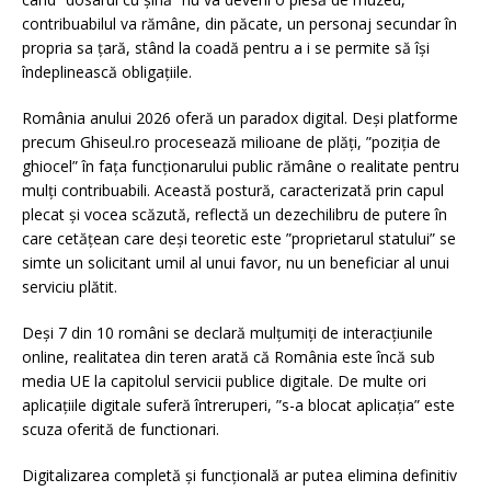
contribuabilul va rămâne, din păcate, un personaj secundar în
propria sa țară, stând la coadă pentru a i se permite să își
îndeplinească obligațiile.
România anului 2026 oferă un paradox digital. Deși platforme
precum Ghiseul.ro procesează milioane de plăți, ”poziția de
ghiocel” în fața funcționarului public rămâne o realitate pentru
mulți contribuabili. Această postură, caracterizată prin capul
plecat și vocea scăzută, reflectă un dezechilibru de putere în
care cetățean care deși teoretic este ”proprietarul statului” se
simte un solicitant umil al unui favor, nu un beneficiar al unui
serviciu plătit.
Deși 7 din 10 români se declară mulțumiți de interacțiunile
online, realitatea din teren arată că România este încă sub
media UE la capitolul servicii publice digitale. De multe ori
aplicațiile digitale suferă întreruperi, ”s-a blocat aplicația” este
scuza oferită de functionari.
Digitalizarea completă și funcțională ar putea elimina definitiv