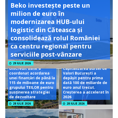
Beko investește peste un
milion de euro în
modernizarea HUB-ului
logistic din Căteasca și
consolidează rolul României
ca centru regional pentru
serviciile post-vânzare
29 IULIE 2026
UniCredit Bank a
Capitalizarea Bursei de
coordonat acordarea
Valori București a
unei finanțări de până la
depășit pentru prima
115 de milioane de euro
dată 100 de miliarde de
grupului TEILOR pentru
euro anul trecut.
susținerea strategiei
Creșterea a accelerat în
de dezvoltare
2026
28 IULIE 2026
28 IULIE 2026