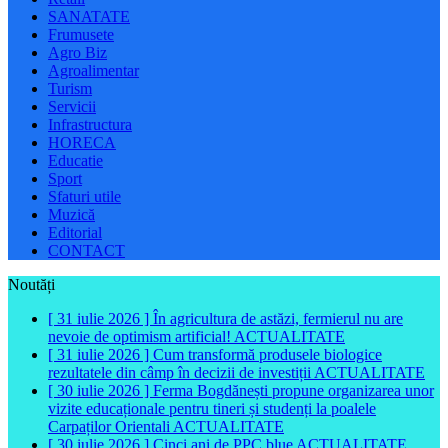
SANATATE
Frumusete
Agro Biz
Agroalimentar
Turism
Servicii
Infrastructura
HORECA
Educatie
Sport
Sfaturi utile
Muzică
Editorial
CONTACT
Noutăți
[ 31 iulie 2026 ]
În agricultura de astăzi, fermierul nu are
nevoie de optimism artificial!
ACTUALITATE
[ 31 iulie 2026 ]
Cum transformă produsele biologice
rezultatele din câmp în decizii de investiții
ACTUALITATE
[ 30 iulie 2026 ]
Ferma Bogdănești propune organizarea unor
vizite educaționale pentru tineri și studenți la poalele
Carpaților Orientali
ACTUALITATE
[ 30 iulie 2026 ]
Cinci ani de PPC blue
ACTUALITATE