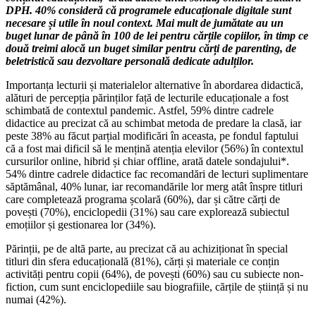
DPH. 40% consideră că programele educaționale digitale sunt
necesare și utile în noul context. Mai mult de jumătate au un
buget lunar de până în 100 de lei pentru cărțile copiilor, în timp ce
două treimi alocă un buget similar pentru cărți de parenting, de
beletristică sau dezvoltare personală dedicate adulților.
Importanța lecturii și materialelor alternative în abordarea didactică,
alături de percepția părinților față de lecturile educaționale a fost
schimbată de contextul pandemic. Astfel, 59% dintre cadrele
didactice au precizat că au schimbat metoda de predare la clasă, iar
peste 38% au făcut parțial modificări în aceasta, pe fondul faptului
că a fost mai dificil să le mențină atenția elevilor (56%) în contextul
cursurilor online, hibrid și chiar offline, arată datele sondajului*.
54% dintre cadrele didactice fac recomandări de lecturi suplimentare
săptămânal, 40% lunar, iar recomandările lor merg atât înspre titluri
care completează programa școlară (60%), dar și către cărți de
povești (70%), enciclopedii (31%) sau care explorează subiectul
emoțiilor și gestionarea lor (34%).
Părinții, pe de altă parte, au precizat că au achiziționat în special
titluri din sfera educațională (81%), cărți și materiale ce conțin
activități pentru copii (64%), de povești (60%) sau cu subiecte non-
fiction, cum sunt enciclopediile sau biografiile, cărțile de știință și nu
numai (42%).