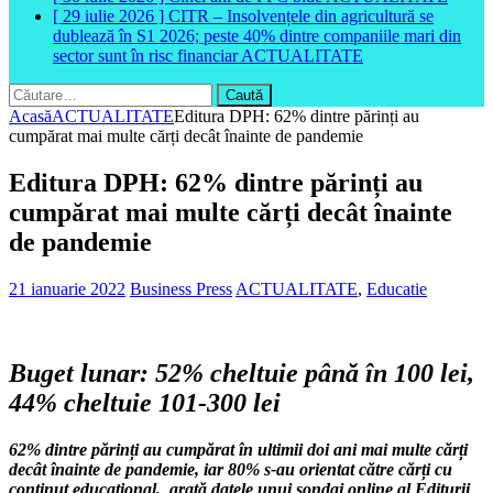
[ 29 iulie 2026 ]
CITR – Insolvențele din agricultură se
dublează în S1 2026; peste 40% dintre companiile mari din
sector sunt în risc financiar
ACTUALITATE
Caută
după:
Acasă
ACTUALITATE
Editura DPH: 62% dintre părinți au
cumpărat mai multe cărți decât înainte de pandemie
Editura DPH: 62% dintre părinți au
cumpărat mai multe cărți decât înainte
de pandemie
21 ianuarie 2022
Business Press
ACTUALITATE
,
Educatie
Buget lunar: 52% cheltuie până în 100 lei,
44% cheltuie 101-300 lei
62% dintre părinți au cumpărat în ultimii doi ani mai multe cărți
decât înainte de pandemie, iar 80% s-au orientat către cărți cu
conținut educațional, arată datele unui sondaj online al Editurii