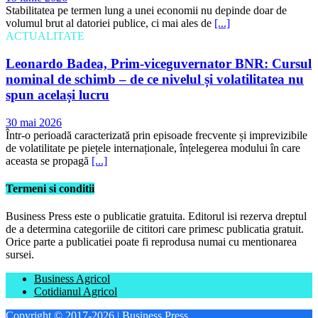
Stabilitatea pe termen lung a unei economii nu depinde doar de
volumul brut al datoriei publice, ci mai ales de
[...]
ACTUALITATE
Leonardo Badea, Prim-viceguvernator BNR: Cursul
nominal de schimb – de ce nivelul și volatilitatea nu
spun același lucru
30 mai 2026
Într-o perioadă caracterizată prin episoade frecvente și imprevizibile
de volatilitate pe piețele internaționale, înțelegerea modului în care
aceasta se propagă
[...]
Termeni si conditii
Business Press este o publicatie gratuita. Editorul isi rezerva dreptul
de a determina categoriile de cititori care primesc publicatia gratuit.
Orice parte a publicatiei poate fi reprodusa numai cu mentionarea
sursei.
Business Agricol
Cotidianul Agricol
Copyright © 2017-2026 | Business Press