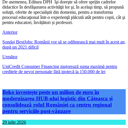
De asemenea, Editura DPH îşi doreşte sã ofere sprijin cadrelor
didactice în desfãşurarea activitãţii lor şi, în acelaşi timp, sã propunã
soluţii, oferite de specialiştii din domeniu, pentru a transforma
procesul educaţional într-o experienţã plãcutã atât pentru copii, cât şi
pentru educatori, învățători și profesori.
Anterior
Sondaj BestJobs: Românii vor să se odihnească mai mult în acest an,
după un 2021 dificil
Următor
UniCredit Consumer Financing majorează suma maximă pentru
creditele de nevoi personale fără ipotecă la 150.000 de lei
Beko investește peste un milion de euro în
modernizarea HUB-ului logistic din Căteasca și
consolidează rolul României ca centru regional
pentru serviciile post-vânzare
29 iulie 2026