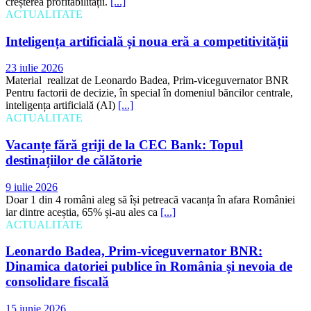
creșterea profitabilității.
[...]
ACTUALITATE
Inteligența artificială și noua eră a competitivității
23 iulie 2026
Material realizat de Leonardo Badea, Prim-viceguvernator BNR
Pentru factorii de decizie, în special în domeniul băncilor centrale,
inteligența artificială (AI)
[...]
ACTUALITATE
Vacanțe fără griji de la CEC Bank: Topul
destinațiilor de călătorie
9 iulie 2026
Doar 1 din 4 români aleg să își petreacă vacanța în afara României
iar dintre aceștia, 65% și-au ales ca
[...]
ACTUALITATE
Leonardo Badea, Prim-viceguvernator BNR:
Dinamica datoriei publice în România și nevoia de
consolidare fiscală
15 iunie 2026