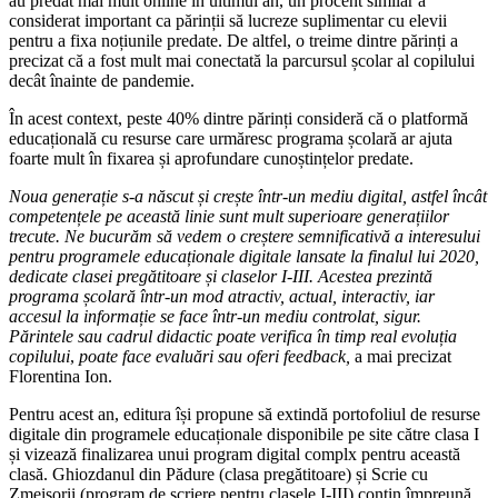
au predat mai mult online în ultimul an, un procent similar a
considerat important ca părinții să lucreze suplimentar cu elevii
pentru a fixa noțiunile predate. De altfel, o treime dintre părinți a
precizat că a fost mult mai conectată la parcursul școlar al copilului
decât înainte de pandemie.
În acest context, peste 40% dintre părinți consideră că o platformă
educațională cu resurse care urmăresc programa școlară ar ajuta
foarte mult în fixarea și aprofundare cunoștințelor predate.
Noua generație s-a născut și crește într-un mediu digital, astfel încât
competențele pe această linie sunt mult superioare generațiilor
trecute. Ne bucurăm să vedem o creștere semnificativă a interesului
pentru programele educaționale digitale lansate la finalul lui 2020,
dedicate clasei pregătitoare și claselor I-III. Acestea prezintă
programa școlară într-un mod atractiv, actual, interactiv, iar
accesul la informație se face într-un mediu controlat, sigur.
Părintele sau cadrul didactic poate verifica în timp real evoluția
copilului
,
poate face evaluări sau oferi feedback,
a mai precizat
Florentina Ion.
Pentru acest an, editura își propune să extindă portofoliul de resurse
digitale din programele educaționale disponibile pe site către clasa I
și vizează finalizarea unui program digital complx pentru această
clasă. Ghiozdanul din Pădure (clasa pregătitoare) și Scrie cu
Zmeișorii (program de scriere pentru clasele I-III) conțin împreună