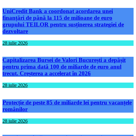
UniCredit Bank a coordonat acordarea unei
finanțări de până la 115 de milioane de euro
grupului TEILOR pentru susținerea strategiei de
dezvoltare
28 iulie 2026
Capitalizarea Bursei de Valori București a depășit
pentru prima dată 100 de miliarde de euro anul
trecut. Creșterea a accelerat în 2026
28 iulie 2026
Protecție de peste 85 de miliarde lei pentru vacanțele
românilor
28 iulie 2026