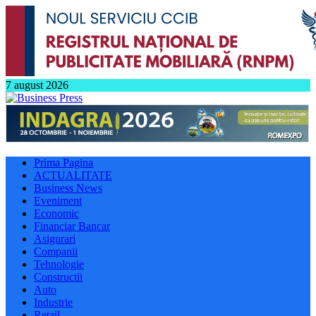
7 august 2026
Prima Pagina
ACTUALITATE
Business News
Eveniment
Economic
Financiar Bancar
Asigurari
Companii
Tehnologie
Constructii
Auto
Industrie
Retail