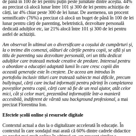
de până în 100 de lei pentru puțin peste jumătate dintre aceștia. 44%
au precizat că alocă lunar între 101 și 300 de lei pentru achiziția de
cărți, iar 4% chiar peste 300 de lei lunar. De asemenea, un procent
semnificativ (76%) a precizat că alocă un buget de până în 100 de lei
lunar pentru cărți de parenting, beletristică, dezvoltare personală
dedicată adulților etc, iar 21% alocă între 101 și 300 de lei pentru
astfel de achiziții.
Am observat în ultimul an o diversificare a coșului de cumpărturi și,
la o treime din comenzi, alături de cărțile pentru copii, se află și un
titlu de parenting sau dezvoltare personală, ori un titlu dedicat
adulților care tratează metode creative de predare. Interesul pentru
o abordare a educației adaptată lumii în care cresc copiii din
această generație este în creștere. De aceea am introdus în
portofoliu inclusiv titluri care tratează subiecte mai dificile, precum
bullyingul, cărți care includ informații pentru părinți în completarea
poveștilor pentru copii, cărți care să fie de un real ajutor, atât celor
mici, cât și celor mari, prezentând informațiile într-o manieră
accesibilă, indiferent de vârstă sau background profesional,
a mai
precizat Florentina Ion.
Efectele școlii online și resursele digitale
Contextul actual a dus la o digitalizare accelerată în educație. În
contextul în care sondajul mai arată că 60% dintre cadrele didactice