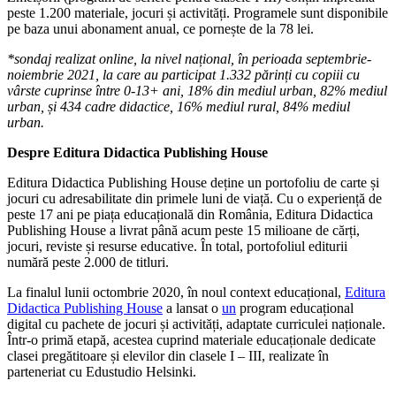
peste 1.200 materiale, jocuri și activități. Programele sunt disponibile
pe baza unui abonament anual, ce pornește de la 78 lei.
*sondaj realizat online, la nivel național, în perioada septembrie-
noiembrie 2021, la care au participat 1.332 părinți cu copiii cu
vârste cuprinse între 0-13+ ani, 18% din mediul urban, 82% mediul
urban, și 434 cadre didactice, 16% mediul rural, 84% mediul
urban.
Despre Editura Didactica Publishing House
Editura Didactica Publishing House deține un portofoliu de carte și
jocuri cu adresabilitate din primele luni de viață. Cu o experiență de
peste 17 ani pe piața educațională din România, Editura Didactica
Publishing House a livrat până acum peste 15 milioane de cărți,
jocuri, reviste și resurse educative. În total, portofoliul editurii
numără peste 2.000 de titluri.
La finalul lunii octombrie 2020, în noul context educațional,
Editura
Didactica Publishing House
a lansat o
un
program educațional
digital cu pachete de jocuri și activități, adaptate curriculei naționale.
Într-o primă etapă, acestea cuprind materiale educaționale dedicate
clasei pregătitoare și elevilor din clasele I – III, realizate în
parteneriat cu Edustudio Helsinki.