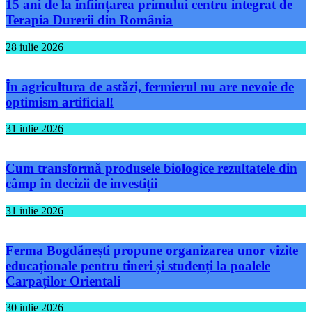
15 ani de la înființarea primului centru integrat de
Terapia Durerii din România
28 iulie 2026
În agricultura de astăzi, fermierul nu are nevoie de
optimism artificial!
31 iulie 2026
Cum transformă produsele biologice rezultatele din
câmp în decizii de investiții
31 iulie 2026
Ferma Bogdănești propune organizarea unor vizite
educaționale pentru tineri și studenți la poalele
Carpaților Orientali
30 iulie 2026