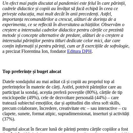
Un efect mai puțin discutat al pandemiei este felul în care părinții,
cadrele didactice și copiii au învățat să facă echipă în ceea ce
privește educația, mai mult decât în anii precedenți. Astfel,
importanța recomandărilor a crescut, alături de dorința de a
experimenta, ce se reflectă în diversitatea achizțiilor. Observăm o
creștere a interesului cadrelor didactice pentru cărțile ce prezintă
metode și concepte alternative de predare, alături de o creștere a
interesului părinților pentru titluri dedicate celor mici, dar care
conțin informații și pentru părinți, cum ar fi exercițiile de sofrologie
,
a precizat Florentina Ion, fondator
Editura DPH
.
Top preferințe și buget alocat
Datele sondajului au mai arătat că și copiii au propriul top al
preferințelor în materie de cărți. Astfel, potrivit părinților care au
participat la sondaj, aceștia preferă poveștile (80%), cărțile de tip
enciclopedie (49%), cele de dezvoltare personală (44%) – care
tratează subiectul emoțiilor, dar și aptitudini din sfera soft skills,
precum colaborare, încredere, creativitate etc – sau interactive – cu
clapete, sunete, format atipic, supradimensionat, inserturi și activități
(37%).
Bugetul alocat în fiecare lună de părinți pentru cărțile copiilor a fost