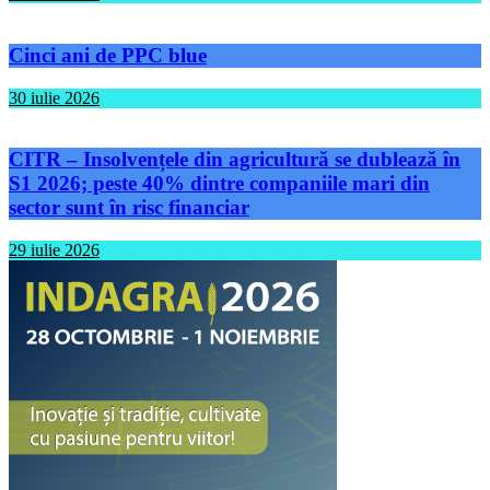
Cinci ani de PPC blue
30 iulie 2026
CITR – Insolvențele din agricultură se dublează în
S1 2026; peste 40% dintre companiile mari din
sector sunt în risc financiar
29 iulie 2026