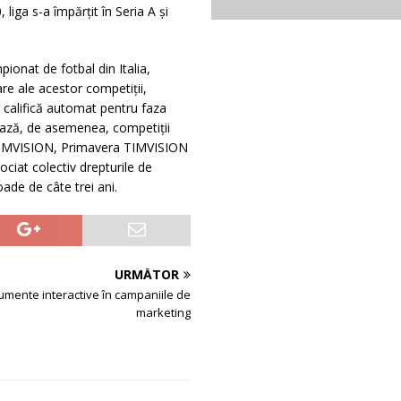
liga s-a împărțit în Seria A și
ionat de fotbal din Italia,
re ale acestor competiții,
 califică automat pentru faza
ază, de asemenea, competiții
1 TIMVISION, Primavera TIMVISION
iat colectiv drepturile de
ade de câte trei ani.
URMĂTOR
rumente interactive în campaniile de
marketing