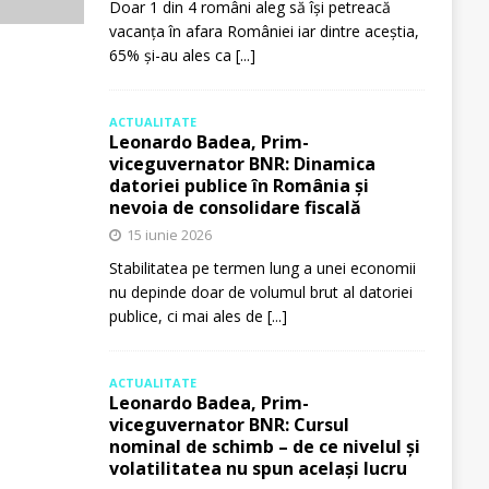
Doar 1 din 4 români aleg să își petreacă
vacanța în afara României iar dintre aceștia,
65% și-au ales ca
[...]
ACTUALITATE
Leonardo Badea, Prim-
viceguvernator BNR: Dinamica
datoriei publice în România și
nevoia de consolidare fiscală
15 iunie 2026
Stabilitatea pe termen lung a unei economii
nu depinde doar de volumul brut al datoriei
publice, ci mai ales de
[...]
ACTUALITATE
Leonardo Badea, Prim-
viceguvernator BNR: Cursul
nominal de schimb – de ce nivelul și
volatilitatea nu spun același lucru