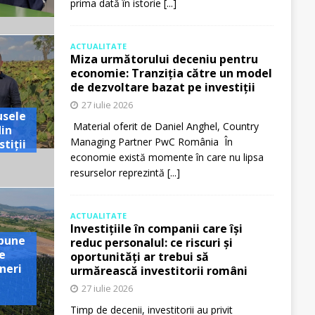
prima dată în istorie
[...]
ACTUALITATE
Miza următorului deceniu pentru
economie: Tranziția către un model
de dezvoltare bazat pe investiții
27 iulie 2026
usele
Material oferit de Daniel Anghel, Country
din
Managing Partner PwC România În
tiții
economie există momente în care nu lipsa
resurselor reprezintă
[...]
ACTUALITATE
Investițiile în companii care își
pune
reduc personalul: ce riscuri și
e
oportunități ar trebui să
neri
urmărească investitorii români
27 iulie 2026
Timp de decenii, investitorii au privit