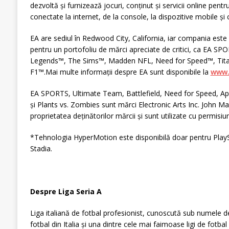
dezvoltă și furnizează jocuri, conținut și servicii online pentr
conectate la internet, de la console, la dispozitive mobile ș
EA are sediul în Redwood City, California, iar compania este 
pentru un portofoliu de mărci apreciate de critici, ca EA SP
Legends™, The Sims™, Madden NFL, Need for Speed™, Titanf
F1™.Mai multe informații despre EA sunt disponibile la
www.
EA SPORTS, Ultimate Team, Battlefield, Need for Speed, Ap
și Plants vs. Zombies sunt mărci Electronic Arts Inc. John M
proprietatea deținătorilor mărcii și sunt utilizate cu permisiu
*Tehnologia HyperMotion este disponibilă doar pentru PlayS
Stadia.
Despre Liga Seria A
Liga italiană de fotbal profesionist, cunoscută sub numele de
fotbal din Italia și una dintre cele mai faimoase ligi de fotbal 