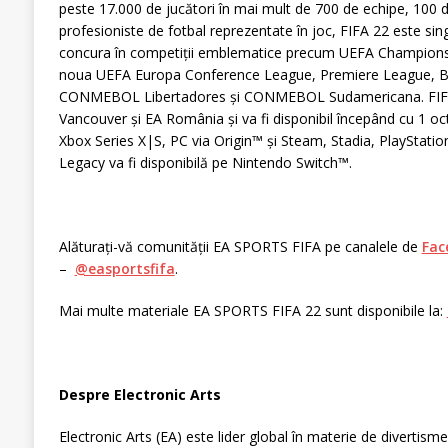
peste 17.000 de jucători în mai mult de 700 de echipe, 100 d
profesioniste de fotbal reprezentate în joc, FIFA 22 este singur
concura în competiții emblematice precum UEFA Champion
noua UEFA Europa Conference League, Premiere League, Bu
CONMEBOL Libertadores și CONMEBOL Sudamericana. FIFA 
Vancouver și EA România și va fi disponibil începând cu 1 o
Xbox Series X|S, PC via Origin™ și Steam, Stadia, PlayStati
Legacy va fi disponibilă pe Nintendo Switch™.
Alăturați-vă comunității EA SPORTS FIFA pe canalele de
Fac
–
@easportsfifa
.
Mai multe materiale EA SPORTS FIFA 22 sunt disponibile la:
Despre Electronic Arts
Electronic Arts (EA) este lider global în materie de divertisme