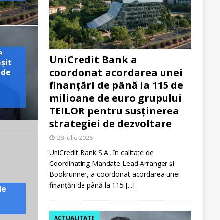
e
UniCredit Bank a
ășit
coordonat acordarea unei
 de
finanțări de până la 115 de
milioane de euro grupului
TEILOR pentru susținerea
strategiei de dezvoltare
28 iulie 2026
UniCredit Bank S.A., în calitate de
Coordinating Mandate Lead Arranger și
Bookrunner, a coordonat acordarea unei
finanțări de până la 115
[...]
de
ACTUALITATE