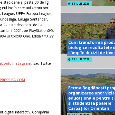
e stadioane și peste 30 de ligi
31 IULIE 2026
ul loc în care utilizatorii pot
s League, UEFA Europa League,
ndesliga, LaLiga Santander,
22 este dezvoltat de EA
ctombrie 2021, pe PlayStation®5,
on®4 și Xbox® One. Ediția
FIFA 22
Cum transformă prod
biologice rezultatele 
câmp în decizii de inves
31 IULIE 2026
ebook
,
Instagram
, sau Twitter
PRESS.EA.COM
Ferma Bogdănești pro
organizarea unor vizit
educaționale pentru ti
și studenți la poalele
Carpaților Orientali
nt digital interactiv. Compania