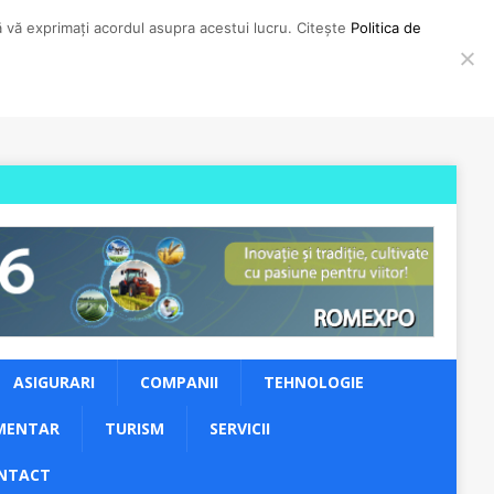
să vă exprimați acordul asupra acestui lucru. Citește
Politica de
ASIGURARI
COMPANII
TEHNOLOGIE
MENTAR
TURISM
SERVICII
NTACT