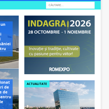
 un
i
i
mâniei
tru
e
donat
ACTUALITATE
ri de
e de
pentru
de