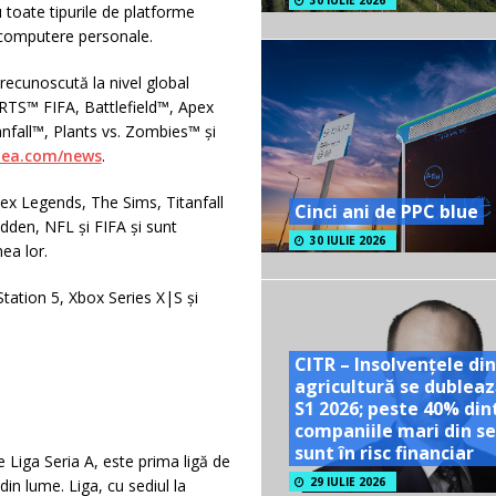
30 IULIE 2026
u toate tipurile de platforme
i computere personale.
recunoscută la nivel global
ORTS™ FIFA, Battlefield™, Apex
all™, Plants vs. Zombies™ și
ea.com/news
.
ex Legends, The Sims, Titanfall
Cinci ani de PPC blue
adden, NFL și FIFA și sunt
30 IULIE 2026
nea lor.
tation 5, Xbox Series X|S și
CITR – Insolvențele din
agricultură se dubleaz
S1 2026; peste 40% din
companiile mari din se
sunt în risc financiar
 Liga Seria A, este prima ligă de
29 IULIE 2026
din lume. Liga, cu sediul la