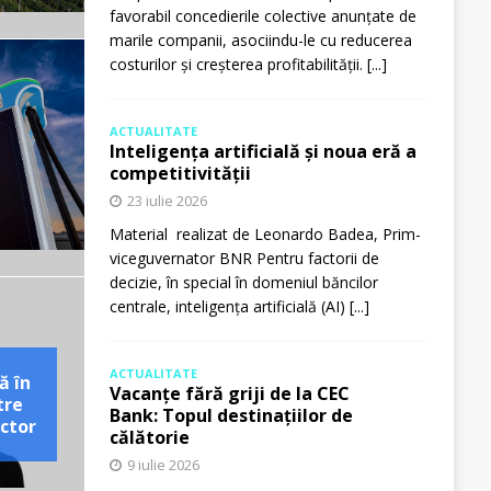
favorabil concedierile colective anunțate de
marile companii, asociindu-le cu reducerea
costurilor și creșterea profitabilității.
[...]
ACTUALITATE
Inteligența artificială și noua eră a
competitivității
23 iulie 2026
Material realizat de Leonardo Badea, Prim-
viceguvernator BNR Pentru factorii de
decizie, în special în domeniul băncilor
centrale, inteligența artificială (AI)
[...]
ACTUALITATE
ă în
Vacanțe fără griji de la CEC
tre
Bank: Topul destinațiilor de
ctor
călătorie
9 iulie 2026