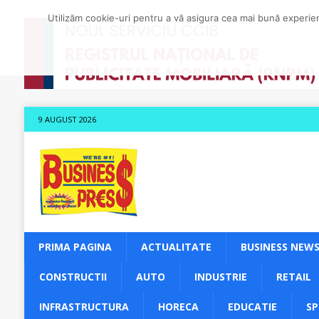
Utilizăm cookie-uri pentru a vă asigura cea mai bună experienț
9 AUGUST 2026
PRIMA PAGINA
ACTUALITATE
BUSINESS NEW
CONSTRUCTII
AUTO
INDUSTRIE
RETAIL
INFRASTRUCTURA
HORECA
EDUCATIE
S