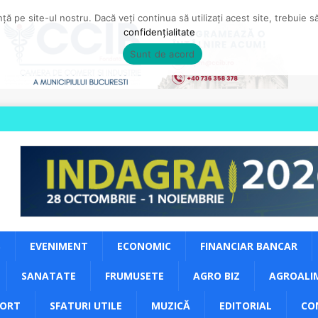
ă pe site-ul nostru. Dacă veți continua să utilizați acest site, trebuie 
confidențialitate
Sunt de acord
S
EVENIMENT
ECONOMIC
FINANCIAR BANCAR
SANATATE
FRUMUSETE
AGRO BIZ
AGROALI
PORT
SFATURI UTILE
MUZICĂ
EDITORIAL
CO