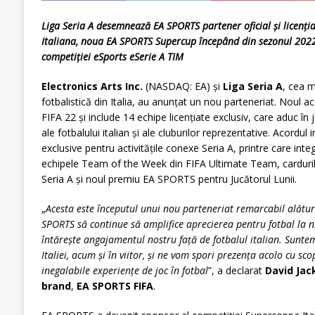
Liga Seria A desemnează EA SPORTS partener oficial și licenția
Italiana, noua EA SPORTS Supercup începând din sezonul 202
competiției eSports eSerie A TIM
Electronics Arts Inc.
(NASDAQ: EA) și
Liga Seria A
, cea 
fotbalistică din Italia, au anunțat un nou parteneriat. Noul
FIFA 22 și include 14 echipe licențiate exclusiv, care aduc în 
ale fotbalului italian și ale cluburilor reprezentative. Acordu
exclusive pentru activitățile conexe Seria A, printre care inte
echipele Team of the Week din FIFA Ultimate Team, cardur
Seria A și noul premiu EA SPORTS pentru Jucătorul Lunii.
„
Acesta este
începutul unui nou parteneriat remarcabil alături
SPORTS să continue să amplifice aprecierea pentru fotbal la n
întărește angajamentul nostru față de fotbalul italian. Sunte
Italiei, acum și în viitor, și ne vom spori prezența acolo cu sco
inegalabile experiențe de joc în fotbal
”, a declarat
David Jac
brand
,
EA SPORTS FIFA
.