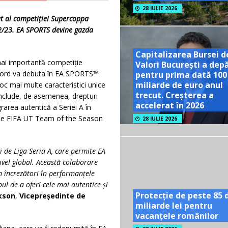
28 IULIE 2026
t al competiției
Supercoppa
2/23.
EA SPORTS devine gazda
Capitalizarea Bursei d
mai importantă competiție
Valori București a dep
 acord va debuta în EA SPORTS™
pentru prima dată 100
miliarde de euro anul
joc mai multe caracteristici unice
trecut. Creșterea a
l include, de asemenea, drepturi
accelerat în 2026
grarea autentică a Seriei A în
ile FIFA UT Team of the Season
28 IULIE 2026
 de Liga Seria A, care permite EA
ivel global. Această colaborare
m încrezători în performanțele
pul de a oferi cele mai autentice și
Protecție de peste 85 
kson
,
Vicepreședinte de
miliarde lei pentru
vacanțele românilor