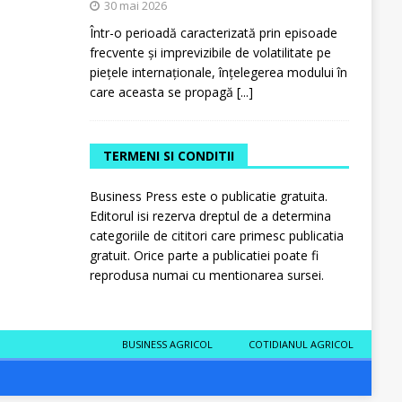
30 mai 2026
Într-o perioadă caracterizată prin episoade
frecvente și imprevizibile de volatilitate pe
piețele internaționale, înțelegerea modului în
care aceasta se propagă
[...]
TERMENI SI CONDITII
Business Press este o publicatie gratuita.
Editorul isi rezerva dreptul de a determina
categoriile de cititori care primesc publicatia
gratuit. Orice parte a publicatiei poate fi
reprodusa numai cu mentionarea sursei.
BUSINESS AGRICOL
COTIDIANUL AGRICOL