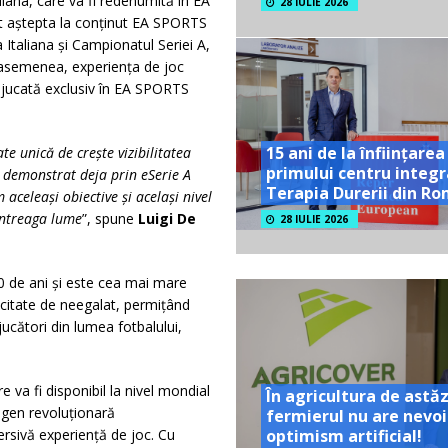
ana, care va fi redenumită în EA
28 IULIE 2026
t aștepta la conținut EA SPORTS
 Italiana și Campionatul Seriei A,
de asemenea, experiența de joc
i jucată exclusiv în EA SPORTS
15 ani de la înființarea
e unică de crește vizibilitatea
primului centru integr
demonstrat deja prin eSerie A
Terapia Durerii din R
aceleași obiective și același nivel
întreaga lume
”, spune
Luigi De
28 IULIE 2026
 de ani și este cea mai mare
icitate de neegalat, permițând
jucători din lumea fotbalului,
re va fi disponibil la nivel mondial
În agricultura de astăz
-gen revoluționară
fermierul nu are nevoi
optimism artificial!
ersivă experiență de joc. Cu