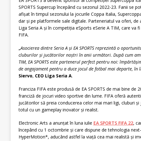
EA SPORTS a devenit sponsor al competiției Supercoppa Itali
SPORTS Supercup începând cu sezonul 2022-23. Fanii se po
afișat în timpul sezonului la jocurile Coppa Italia, Supercoppa
dar și pe platformele sale digitale. Parteneriatul va oferi, 
Liga Seria A și în competiția eSports eSerie A TIM, care va f
FIFA.
„
Asocierea dintre Seria A și EA SPORTS reprezintă o oportunitat
cluburilor și jucătorilor noștri
în anii următori. După cum am 
TIM, EA SPORTS este partenerul perfect pentru noi: împărtășim 
de angajament pentru a duce jocul de fotbal mai departe, în 
Siervo
,
CEO Liga Seria A
.
Franciza FIFA este produsă de EA SPORTS de mai bine de 20
franciză de jocuri video sportive din lume. FIFA oferă autent
jucătorilor să preia conducerea celor mai mari ligi, cluburi și 
totul cu un gameplay inovator și realist.
Electronic Arts a anunțat în luna iulie
EA SPORTS FIFA 22
, ca
începând cu 1 octombrie și care dispune de tehnologia next
HyperMotion*, aducând astfel la viață cea mai realistă și im