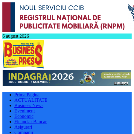
6 august 2026
Prima Pagina
ACTUALITATE
Business News
Eveniment
Economic
Financiar Bancar
Asigurari
Companii