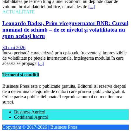
Stabilitatea pe termen lung a unei economii nu depinde doar de
volumul brut al datoriei publice, ci mai ales de
[...]
ACTUALITATE
Leonardo Badea, Prim-viceguvernator BNR: Cursul
nominal de schimb – de ce nivelul și volatilitatea nu
spun același lucru
30 mai 2026
Într-o perioadă caracterizată prin episoade frecvente și imprevizibile
de volatilitate pe piețele internaționale, înțelegerea modului în care
aceasta se propagă
[...]
Termeni si conditii
Business Press este o publicatie gratuita. Editorul isi rezerva dreptul
de a determina categoriile de cititori care primesc publicatia gratuit.
Orice parte a publicatiei poate fi reprodusa numai cu mentionarea
sursei.
Business Agricol
Cotidianul Agricol
Copyright © 2017-2026 | Business Press