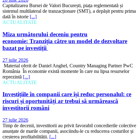
Capitalizarea Bursei de Valori București, piața reglementată și
sistemul multilateral de tranzacționare (SMT), a depășit pentru prima
dată în istorie
[...]
ACTUALITATE
Miza următorului deceniu pentru
economie: Tranziția către un model de dezvoltare
bazat pe investiții
27 iulie 2026
Material oferit de Daniel Anghel, Country Managing Partner PwC
România În economie există momente în care nu lipsa resurselor
reprezintă
[...]
ACTUALITATE
Investițiile în companii care își reduc personalul: ce
riscuri și oportunități ar trebui să urmărească
investitorii români
27 iulie 2026
Timp de decenii, investitorii au privit favorabil concedierile colective
anunțate de marile companii, asociindu-le cu reducerea costurilor și
creșterea profitabilității.
[...]