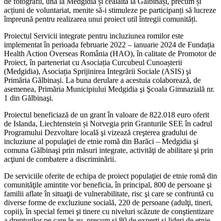
de fotografii, una la Medgidia și cealaltă la Gălbinași, precum și
acțiuni de voluntariat, menite să-i stimuleze pe participanți să lucreze
împreună pentru realizarea unui proiect util întregii comunități.
Proiectul Servicii integrate pentru incluziunea romilor este
implementat în perioada februarie 2022 – ianuarie 2024 de Fundația
Health Action Overseas România (HAO), în calitate de Promotor de
Proiect, în parteneriat cu Asociația Curcubeul Cunoașterii
(Medgidia), Asociația Sprijinirea Integrării Sociale (ASIS) şi
Primăria Gălbinași. La buna derulare a acestuia colaborează, de
asemenea, Primăria Municipiului Medgidia şi Şcoala Gimnazială nr.
1 din Gălbinaşi.
Proiectul beneficiază de un grant în valoare de 822.018 euro oferit
de Islanda, Liechtenstein și Norvegia prin Granturile SEE în cadrul
Programului Dezvoltare locală şi vizează creşterea gradului de
incluziune al populaţiei de etnie romă din Barăci – Medgidia şi
comuna Gălbinaşi prin măsuri integrate, activităţi de abilitare şi prin
acţiuni de combatere a discriminării.
De serviciile oferite de echipa de proiect populaţiei de etnie romă din
comunităţile amintite vor beneficia, în principal, 800 de persoane şi
familii aflate în situaţii de vulnerabilitate, risc şi care se confruntă cu
diverse forme de excluziune socială, 220 de persoane (adulţi, tineri,
copii), în special femei şi tinere cu niveluri scăzute de conştientizare
a drepturilor pe care le au, precum şi 80 de experţi şi lideri de etnie