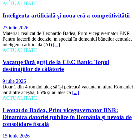
ACTUALITATE
Inteligența artificială și noua eră a competitivității
23 iulie 2026
Material realizat de Leonardo Badea, Prim-viceguvernator BNR
Pentru factorii de decizie, în special în domeniul băncilor centrale,
inteligența artificială (AI)
[...]
ACTUALITATE
Vacanțe fără griji de la CEC Bank: Topul
destinațiilor de călătorie
9 iulie 2026
Doar 1 din 4 români aleg să își petreacă vacanța în afara României
iar dintre aceștia, 65% și-au ales ca
[...]
ACTUALITATE
Leonardo Badea, Prim-viceguvernator BNR:
Dinamica datoriei publice în România și nevoia de
consolidare fiscală
15 iunie 2026