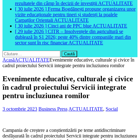
rezultatele din câmp în decizii de investiții
ACTUALITATE
[ 30 iulie 2026 ]
Ferma Bogdănești propune organizarea unor
vizite educaționale pentru tineri și studenți la poalele
Carpaților Orientali
ACTUALITATE
[ 30 iulie 2026 ]
Cinci ani de PPC blue
ACTUALITATE
[ 29 iulie 2026 ]
CITR – Insolvențele din agricultură se
dublează în S1 2026; peste 40% dintre companiile mari din
sector sunt în risc financiar
ACTUALITATE
Caută
după:
Acasă
ACTUALITATE
Evenimente educative, culturale și civice în
cadrul proiectului Servicii integrate pentru incluziunea romilor
Evenimente educative, culturale și civice
în cadrul proiectului Servicii integrate
pentru incluziunea romilor
3 octombrie 2023
Business Press
ACTUALITATE
,
Social
Campania de creștere a conștientizării pe teme antidiscriminare
desfășurată în cadrul proiectului Servicii integrate pentru incluziunea