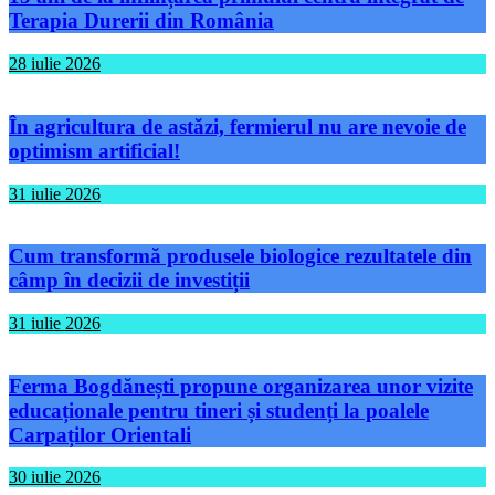
Terapia Durerii din România
28 iulie 2026
În agricultura de astăzi, fermierul nu are nevoie de
optimism artificial!
31 iulie 2026
Cum transformă produsele biologice rezultatele din
câmp în decizii de investiții
31 iulie 2026
Ferma Bogdănești propune organizarea unor vizite
educaționale pentru tineri și studenți la poalele
Carpaților Orientali
30 iulie 2026