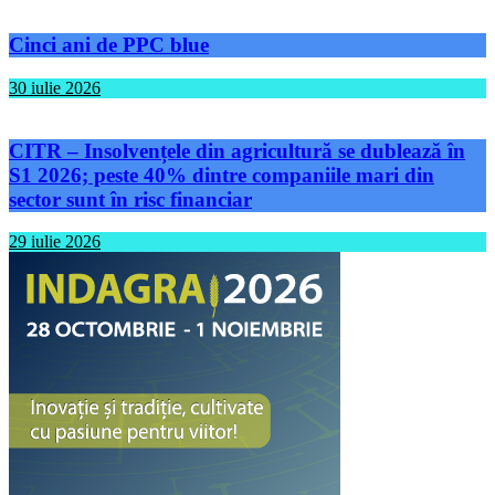
Cinci ani de PPC blue
30 iulie 2026
CITR – Insolvențele din agricultură se dublează în
S1 2026; peste 40% dintre companiile mari din
sector sunt în risc financiar
29 iulie 2026