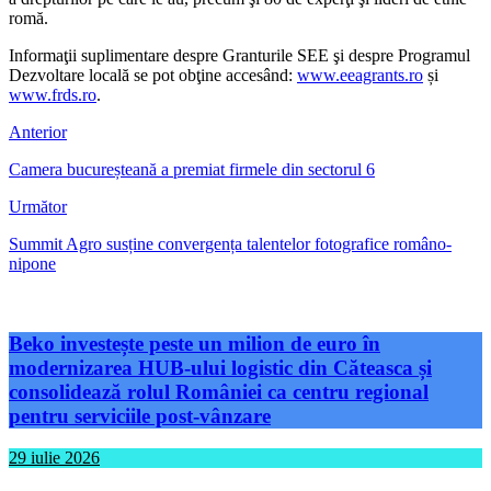
romă.
Informaţii suplimentare despre Granturile SEE şi despre Programul
Dezvoltare locală se pot obţine accesând:
www.eeagrants.ro
și
www.frds.ro
.
Anterior
Camera bucureșteană a premiat firmele din sectorul 6
Următor
Summit Agro susține convergența talentelor fotografice româno-
nipone
Beko investește peste un milion de euro în
modernizarea HUB-ului logistic din Căteasca și
consolidează rolul României ca centru regional
pentru serviciile post-vânzare
29 iulie 2026