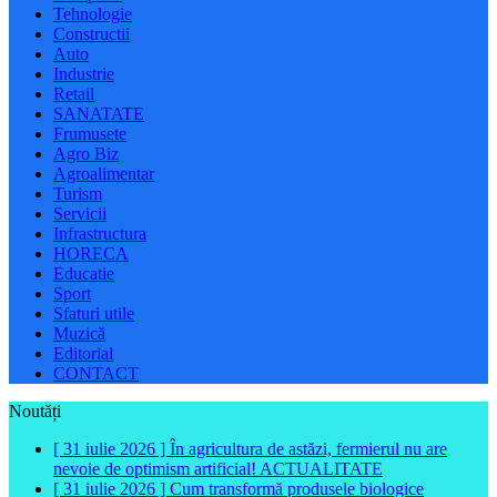
Tehnologie
Constructii
Auto
Industrie
Retail
SANATATE
Frumusete
Agro Biz
Agroalimentar
Turism
Servicii
Infrastructura
HORECA
Educatie
Sport
Sfaturi utile
Muzică
Editorial
CONTACT
Noutăți
[ 31 iulie 2026 ]
În agricultura de astăzi, fermierul nu are
nevoie de optimism artificial!
ACTUALITATE
[ 31 iulie 2026 ]
Cum transformă produsele biologice