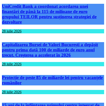
UniCredit Bank a coordonat acordarea unei
finanțări de până la 115 de milioane de euro
grupului TEILOR pentru susținerea strategiei de
dezvoltare
28 iulie 2026
Capitalizarea Bursei de Valori București a depășit
pentru prima dată 100 de miliarde de euro anul
trecut. Creșterea a accelerat în 2026
28 iulie 2026
Protecție de peste 85 de miliarde lei pentru vacanțele
românilor
28 iulie 2026
15 ani de la înființarea primului centru integrat de