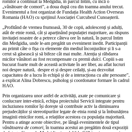
romilor a continuat la Medgidia, în parcul Intim, cu încă o
„vânătoare de comori”, a doua după cea din toamna anului trecut.
Evenimentul a fost organizat de Fundația Health Action Overseas
Romania (HAO) cu sprijinul Asociației Curcubeul Cunoașterii.
„Profitând de vremea frumoasă, 30 de copii, adolescenți și adulți,
atât de etnie romă, cât și aparținând populației majoritare, au răspuns
invitației noastre de a petrece câteva ore în natură, în parcul Intim
din Medgidia, unde le-am pregătit un eveniment inedit. Participanții
au primit câte o fișa cu elemente din mediul înconjurător și li s-a
cerut să găsească și să bifeze cât mai multe. Atenția și răbdarea
micilor vânători au fost recompensate cu premii
dulci.
Copiii s-au
bucurat foarte mult de această activitate în aer liber, au aflat lucruri
noi despre natură, despre ei și despre ceilalți, și-au dezvoltat
capacitatea de a lucra în echipă și de a interacționa cu alte persoane”,
a explicat Alina Dobrescu, psiholog și coordonator formare în cadrul
HAO.
Prin organizarea unor astfel de activități, axate pe comunicare și
conlucrare inter-etnică, echipa proiectului Servicii integrate pentru
incluziunea romilor își dorește să contribuie activ la diminuarea
prejudecăților și stereotipurilor legate de etnia romă și la îmbunățirea
imaginii etnicilor romi, a relațiilor acestora cu populația majoritară.
Pentru a atinge aceste obiective, pe lângă evenimentele de tipul
vânătoarea de comori,
în toamna acestui an pregătim două expoziții