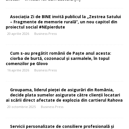
Asociația Zi de BINE invită publicul la „Zestrea Satului
– Fragmente de memorie rurală”, un nou capitol din
proiectul social #NEpierdute
20 aprilie 2026
Business Press
Cum s-au pregătit românii de Paște anul acesta:
ciorba de burtă, cozonacul și sarmalele, în topul
comenzilor pe Glovo
16 aprilie 2026
Business Press
Groupama, liderul pieței de asigurări din România,
decide plata sumelor asigurate către clienții locatari
ai scării direct afectate de explozia din cartierul Rahova
20 octombrie 2025
Business Press
Servicii personalizate de consiliere profesională și