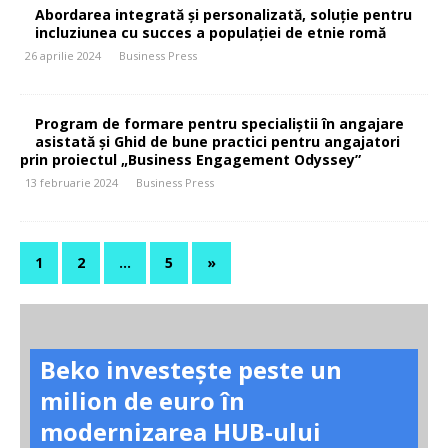
Abordarea integrată și personalizată, soluție pentru
incluziunea cu succes a populației de etnie romă
26 aprilie 2024
Business Press
Program de formare pentru specialiștii în angajare
asistată și Ghid de bune practici pentru angajatori
prin proiectul „Business Engagement Odyssey”
13 februarie 2024
Business Press
1
2
…
5
»
Beko investește peste un
milion de euro în
modernizarea HUB-ului