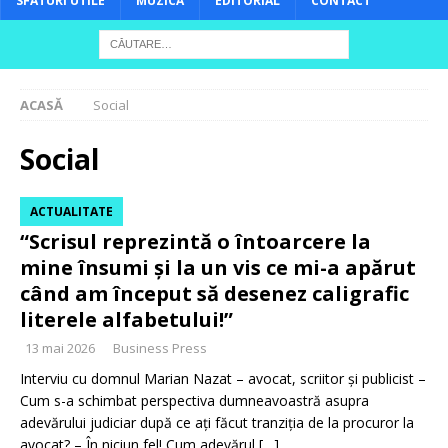
SFATURI UTILE
MUZICĂ
EDITORIAL
CONTACT
ACASĂ
Social
Social
ACTUALITATE
“Scrisul reprezintă o întoarcere la
mine însumi și la un vis ce mi-a apărut
când am început să desenez caligrafic
literele alfabetului!”
13 mai 2026
Business Press
Interviu cu domnul Marian Nazat – avocat, scriitor și publicist –
Cum s-a schimbat perspectiva dumneavoastră asupra
adevărului judiciar după ce ați făcut tranziția de la procuror la
avocat? – În niciun fel! Cum adevărul
[…]