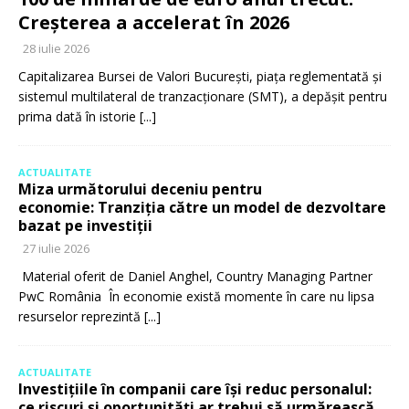
Creșterea a accelerat în 2026
28 iulie 2026
Capitalizarea Bursei de Valori București, piața reglementată și
sistemul multilateral de tranzacționare (SMT), a depășit pentru
prima dată în istorie
[...]
ACTUALITATE
Miza următorului deceniu pentru
economie: Tranziția către un model de dezvoltare
bazat pe investiții
27 iulie 2026
Material oferit de Daniel Anghel, Country Managing Partner
PwC România În economie există momente în care nu lipsa
resurselor reprezintă
[...]
ACTUALITATE
Investițiile în companii care își reduc personalul:
ce riscuri și oportunități ar trebui să urmărească