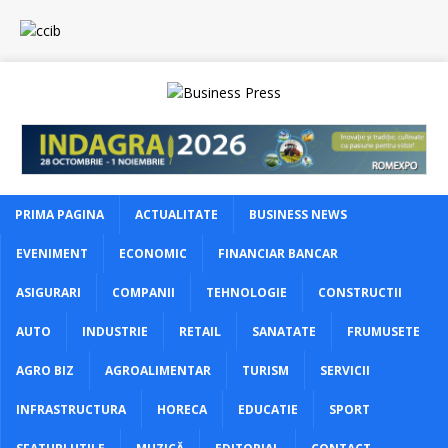
PRIMA PAGINA
ACTUALITATE
BUSINESS NEWS
EVENIMENT
ECONOMIC
FINANCIAR BANCAR
ASIGURARI
COMPANII
TEHNOLOGIE
CONSTRUCTII
AUTO
INDUSTRIE
RETAIL
SANATATE
FRUMUSETE
AGRO BIZ
AGROALIMENTAR
TURISM
SERVICII
INFRASTRUCTURA
HORECA
EDUCATIE
SPORT