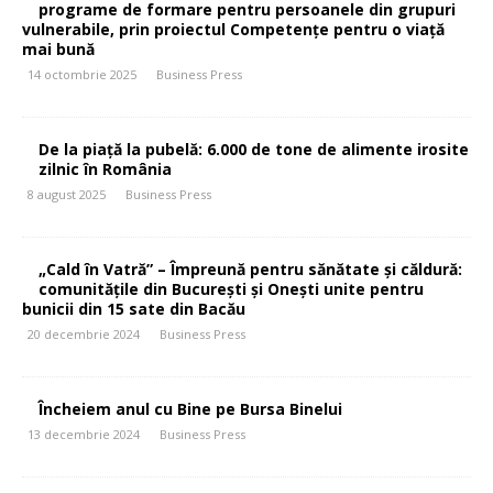
programe de formare pentru persoanele din grupuri
vulnerabile, prin proiectul Competențe pentru o viață
mai bună
14 octombrie 2025
Business Press
De la piață la pubelă: 6.000 de tone de alimente irosite
zilnic în România
8 august 2025
Business Press
„Cald în Vatră” – Împreună pentru sănătate și căldură:
comunitățile din București și Onești unite pentru
bunicii din 15 sate din Bacău
20 decembrie 2024
Business Press
Încheiem anul cu Bine pe Bursa Binelui
13 decembrie 2024
Business Press