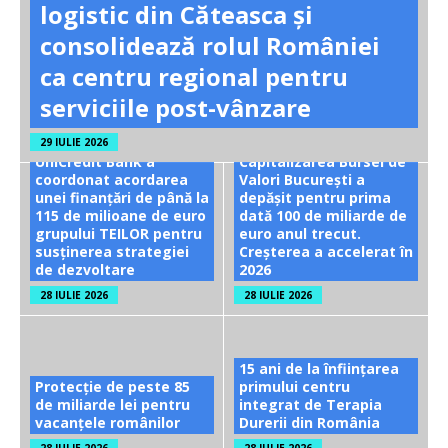
logistic din Căteasca și
consolidează rolul României
ca centru regional pentru
serviciile post-vânzare
29 IULIE 2026
UniCredit Bank a
Capitalizarea Bursei de
coordonat acordarea
Valori București a
unei finanțări de până la
depășit pentru prima
115 de milioane de euro
dată 100 de miliarde de
grupului TEILOR pentru
euro anul trecut.
susținerea strategiei
Creșterea a accelerat în
de dezvoltare
2026
28 IULIE 2026
28 IULIE 2026
15 ani de la înființarea
Protecție de peste 85
primului centru
de miliarde lei pentru
integrat de Terapia
vacanțele românilor
Durerii din România