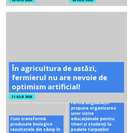
28 IULIE 2026
28 IULIE 2026
În agricultura de astăzi,
fermierul nu are nevoie de
optimism artificial!
31 IULIE 2026
Ferma Bogdănești
propune organizarea
unor vizite
Cum transformă
educaționale pentru
produsele biologice
tineri și studenți la
rezultatele din câmp în
poalele Carpaților