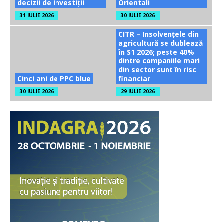
decizii de investiții
Orientali
31 IULIE 2026
30 IULIE 2026
CITR – Insolvențele din
agricultură se dublează
în S1 2026; peste 40%
dintre companiile mari
din sector sunt în risc
Cinci ani de PPC blue
financiar
30 IULIE 2026
29 IULIE 2026