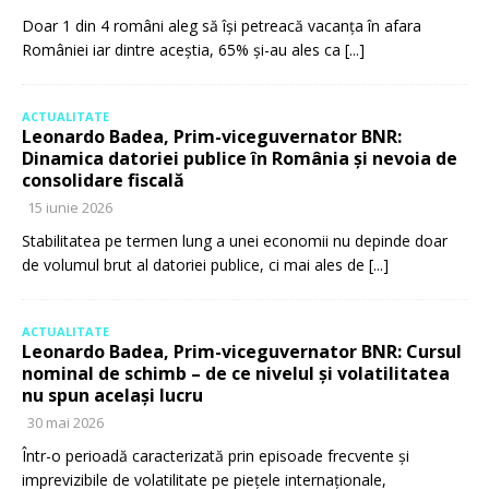
Doar 1 din 4 români aleg să își petreacă vacanța în afara
României iar dintre aceștia, 65% și-au ales ca
[...]
ACTUALITATE
Leonardo Badea, Prim-viceguvernator BNR:
Dinamica datoriei publice în România și nevoia de
consolidare fiscală
15 iunie 2026
Stabilitatea pe termen lung a unei economii nu depinde doar
de volumul brut al datoriei publice, ci mai ales de
[...]
ACTUALITATE
Leonardo Badea, Prim-viceguvernator BNR: Cursul
nominal de schimb – de ce nivelul și volatilitatea
nu spun același lucru
30 mai 2026
Într-o perioadă caracterizată prin episoade frecvente și
imprevizibile de volatilitate pe piețele internaționale,