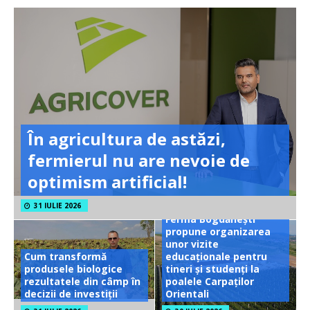
În agricultura de astăzi,
fermierul nu are nevoie de
optimism artificial!
31 IULIE 2026
Ferma Bogdănești
propune organizarea
unor vizite
Cum transformă
educaționale pentru
produsele biologice
tineri și studenți la
rezultatele din câmp în
poalele Carpaților
decizii de investiții
Orientali