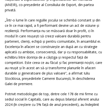
(ANEIR), co-președinte al Consiliului de Export, din partea
privată.
„Într-o lume în care regulile jocului se schimbă constant și din
ce în ce mai rapid, a fi performant devine un act de viziune și
reziliență. Performanța nu se măsoară doar în profit, ci în
modul în care reușești să creezi valoare durabilă pentru
parteneri, clienți, echipă și pentru comunitate, în ansamblul ei.
Excelența în afaceri se construiește an după an cu strategie
aplicată cu ambiție, consecvență, dar și cu responsabilitate, cu
echilibru între dorința de a câștiga și respectul față de
competitori. Este ceea ce au făcut și fac premianții noștri, care
au reușit și în acest an să-și transforme planurile în afaceri
durabile și generatoare de plus valoare”, a afirmat Iuliu
Stocklosa, preşedintele Camerei București, în deschiderea
Galei de premiere.
Potrivit metodologiei de top, dintre cele 178 de mii firme cu
sediul social în Capitală, care au depus bilanţul aferent anului
2024 (în creștere cu 5% față de anul precedent), au îndeplinit