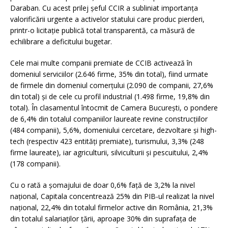
Daraban. Cu acest prilej șeful CCIR a subliniat importanța
valorificării urgente a activelor statului care produc pierderi,
printr-o licitație publică total transparentă, ca măsură de
echilibrare a deficitului bugetar.
Cele mai multe companii premiate de CCIB activează în
domeniul serviciilor (2.646 firme, 35% din total), fiind urmate
de firmele din domeniul comerțului (2.090 de companii, 27,6%
din total) și de cele cu profil industrial (1.498 firme, 19,8% din
total). În clasamentul întocmit de Camera București, o pondere
de 6,4% din totalul companiilor laureate revine construcțiilor
(484 companii), 5,6%, domeniului cercetare, dezvoltare şi high-
tech (respectiv 423 entităţi premiate), turismului, 3,3% (248
firme laureate), iar agriculturii, silviculturii şi pescuitului, 2,4%
(178 companii).
Cu o rată a şomajului de doar 0,6% faţă de 3,2% la nivel
naţional, Capitala concentrează 25% din PIB-ul realizat la nivel
național, 22,4% din totalul firmelor active din România, 21,3%
din totalul salariaţilor ţării, aproape 30% din suprafaţa de