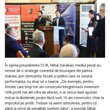
În opinia președintelui CCIR, Mihai Daraban, mediul privat au
nevoie de o strategie coerentă de încurajare din partea
statului, prin stimulente fiscale şi politici care să susţină
performanţa, nu doar să o taxeze. „De exemplu, pentru
firmele care timp trei ani consecutiv înregistrează minimum
10% profit net din cifra de afaceri, n-ar strica niște ajustări
măcar la dividende; poate dacă sunt 10 ani consecutiv, chiar la
impozitul pe profit. Trebuie să avem stimulente, pentru că
până la urmă de penalități suntem sătui”, a punctat Mihai