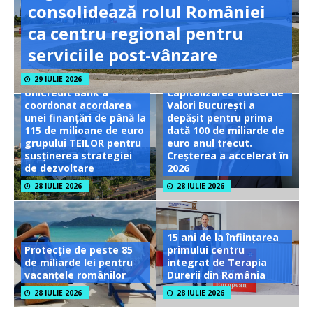
consolidează rolul României
ca centru regional pentru
serviciile post-vânzare
29 IULIE 2026
UniCredit Bank a
Capitalizarea Bursei de
coordonat acordarea
Valori București a
unei finanțări de până la
depășit pentru prima
115 de milioane de euro
dată 100 de miliarde de
grupului TEILOR pentru
euro anul trecut.
susținerea strategiei
Creșterea a accelerat în
de dezvoltare
2026
28 IULIE 2026
28 IULIE 2026
15 ani de la înființarea
Protecție de peste 85
primului centru
de miliarde lei pentru
integrat de Terapia
vacanțele românilor
Durerii din România
28 IULIE 2026
28 IULIE 2026