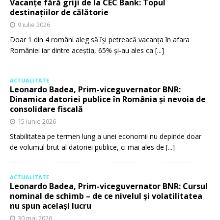
Vacanțe fără griji de la CEC Bank: Topul
destinațiilor de călătorie
9 iulie 2026
Doar 1 din 4 români aleg să își petreacă vacanța în afara
României iar dintre aceștia, 65% și-au ales ca
[...]
ACTUALITATE
Leonardo Badea, Prim-viceguvernator BNR:
Dinamica datoriei publice în România și nevoia de
consolidare fiscală
15 iunie 2026
Stabilitatea pe termen lung a unei economii nu depinde doar
de volumul brut al datoriei publice, ci mai ales de
[...]
ACTUALITATE
Leonardo Badea, Prim-viceguvernator BNR: Cursul
nominal de schimb – de ce nivelul și volatilitatea
nu spun același lucru
30 mai 2026