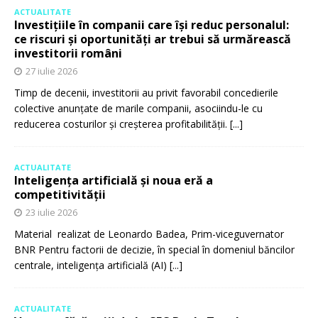
ACTUALITATE
Investițiile în companii care își reduc personalul:
ce riscuri și oportunități ar trebui să urmărească
investitorii români
27 iulie 2026
Timp de decenii, investitorii au privit favorabil concedierile
colective anunțate de marile companii, asociindu-le cu
reducerea costurilor și creșterea profitabilității.
[...]
ACTUALITATE
Inteligența artificială și noua eră a
competitivității
23 iulie 2026
Material realizat de Leonardo Badea, Prim-viceguvernator
BNR Pentru factorii de decizie, în special în domeniul băncilor
centrale, inteligența artificială (AI)
[...]
ACTUALITATE