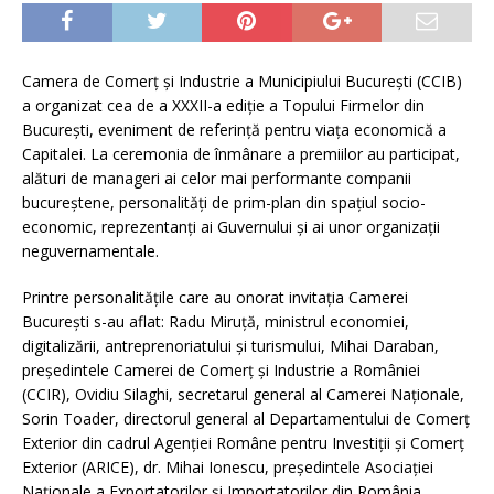
Camera de Comerţ şi Industrie a Municipiului Bucureşti (CCIB)
a organizat cea de a XXXII-a ediție a Topului Firmelor din
Bucureşti, eveniment de referinţă pentru viaţa economică a
Capitalei. La ceremonia de înmânare a premiilor au participat,
alături de manageri ai celor mai performante companii
bucureştene, personalităţi de prim-plan din spaţiul socio-
economic, reprezentanți ai Guvernului şi ai unor organizaţii
neguvernamentale.
Printre personalităţile care au onorat invitaţia Camerei
București s-au aflat: Radu Miruță, ministrul economiei,
digitalizării, antreprenoriatului și turismului, Mihai Daraban,
președintele Camerei de Comerț și Industrie a României
(CCIR), Ovidiu Silaghi, secretarul general al Camerei Naționale,
Sorin Toader, directorul general al Departamentului de Comerț
Exterior din cadrul Agenției Române pentru Investiții și Comerț
Exterior (ARICE), dr. Mihai Ionescu, președintele Asociației
Naționale a Exportatorilor și Importatorilor din România