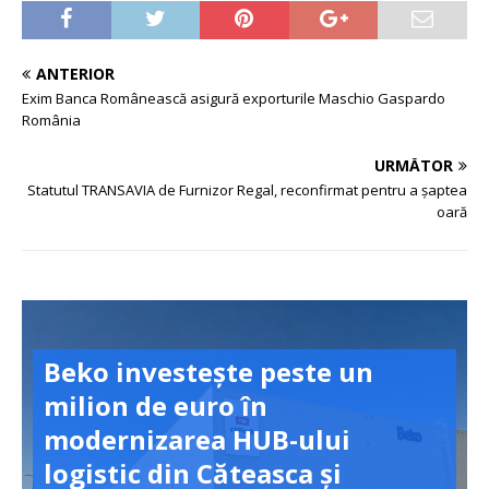
ANTERIOR
Exim Banca Românească asigură exporturile Maschio Gaspardo
România
URMĂTOR
Statutul TRANSAVIA de Furnizor Regal, reconfirmat pentru a șaptea
oară
Beko investește peste un
milion de euro în
modernizarea HUB-ului
logistic din Căteasca și