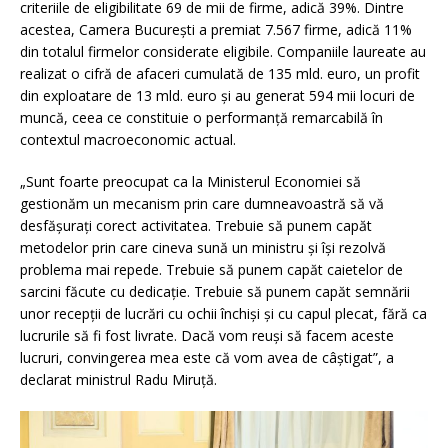
criteriile de eligibilitate 69 de mii de firme, adică 39%. Dintre
acestea, Camera București a premiat 7.567 firme, adică 11%
din totalul firmelor considerate eligibile. Companiile laureate au
realizat o cifră de afaceri cumulată de 135 mld. euro, un profit
din exploatare de 13 mld. euro și au generat 594 mii locuri de
muncă, ceea ce constituie o performanță remarcabilă în
contextul macroeconomic actual.
„Sunt foarte preocupat ca la Ministerul Economiei să
gestionăm un mecanism prin care dumneavoastră să vă
desfășurați corect activitatea. Trebuie să punem capăt
metodelor prin care cineva sună un ministru și își rezolvă
problema mai repede. Trebuie să punem capăt caietelor de
sarcini făcute cu dedicație. Trebuie să punem capăt semnării
unor recepții de lucrări cu ochii închiși și cu capul plecat, fără ca
lucrurile să fi fost livrate. Dacă vom reuși să facem aceste
lucruri, convingerea mea este că vom avea de câștigat”, a
declarat ministrul Radu Miruță.