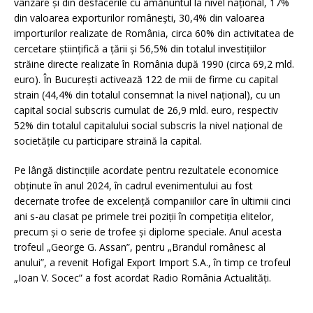
vânzare şi din desfacerile cu amănuntul la nivel naţional, 17%
din valoarea exporturilor româneşti, 30,4% din valoarea
importurilor realizate de România, circa 60% din activitatea de
cercetare ştiinţifică a ţării și 56,5% din totalul investiţiilor
străine directe realizate în România după 1990 (circa 69,2 mld.
euro). În Bucureşti activează 122 de mii de firme cu capital
strain (44,4% din totalul consemnat la nivel naţional), cu un
capital social subscris cumulat de 26,9 mld. euro, respectiv
52% din totalul capitalului social subscris la nivel naţional de
societăţile cu participare straină la capital.
Pe lângă distincțiile acordate pentru rezultatele economice
obținute în anul 2024, în cadrul evenimentului au fost
decernate trofee de excelenţă companiilor care în ultimii cinci
ani s-au clasat pe primele trei poziții în competiţia elitelor,
precum și o serie de trofee și diplome speciale. Anul acesta
trofeul „George G. Assan”, pentru „Brandul românesc al
anului”, a revenit Hofigal Export Import S.A., în timp ce trofeul
„Ioan V. Socec” a fost acordat Radio România Actualități.