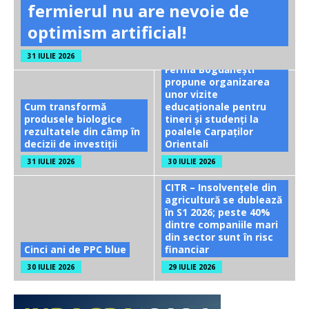
fermierul nu are nevoie de
optimism artificial!
31 IULIE 2026
Ferma Bogdănești
propune organizarea
unor vizite
Cum transformă
educaționale pentru
produsele biologice
tineri și studenți la
rezultatele din câmp în
poalele Carpaților
decizii de investiții
Orientali
31 IULIE 2026
30 IULIE 2026
CITR – Insolvențele din
agricultură se dublează
în S1 2026; peste 40%
dintre companiile mari
din sector sunt în risc
Cinci ani de PPC blue
financiar
30 IULIE 2026
29 IULIE 2026