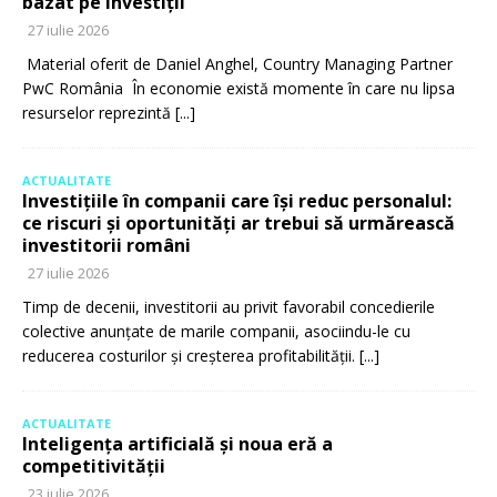
bazat pe investiții
27 iulie 2026
Material oferit de Daniel Anghel, Country Managing Partner
PwC România În economie există momente în care nu lipsa
resurselor reprezintă
[...]
ACTUALITATE
Investițiile în companii care își reduc personalul:
ce riscuri și oportunități ar trebui să urmărească
investitorii români
27 iulie 2026
Timp de decenii, investitorii au privit favorabil concedierile
colective anunțate de marile companii, asociindu-le cu
reducerea costurilor și creșterea profitabilității.
[...]
ACTUALITATE
Inteligența artificială și noua eră a
competitivității
23 iulie 2026