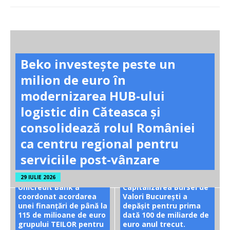
Beko investește peste un
milion de euro în
modernizarea HUB-ului
logistic din Căteasca și
consolidează rolul României
ca centru regional pentru
serviciile post-vânzare
29 IULIE 2026
UniCredit Bank a
Capitalizarea Bursei de
coordonat acordarea
Valori București a
unei finanțări de până la
depășit pentru prima
115 de milioane de euro
dată 100 de miliarde de
grupului TEILOR pentru
euro anul trecut.