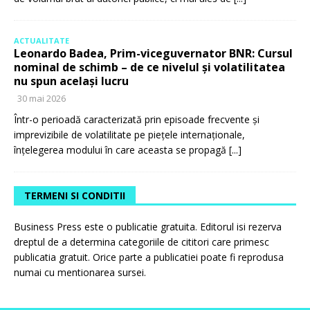
ACTUALITATE
Leonardo Badea, Prim-viceguvernator BNR: Cursul
nominal de schimb – de ce nivelul și volatilitatea
nu spun același lucru
30 mai 2026
Într-o perioadă caracterizată prin episoade frecvente și
imprevizibile de volatilitate pe piețele internaționale,
înțelegerea modului în care aceasta se propagă
[...]
TERMENI SI CONDITII
Business Press este o publicatie gratuita. Editorul isi rezerva
dreptul de a determina categoriile de cititori care primesc
publicatia gratuit. Orice parte a publicatiei poate fi reprodusa
numai cu mentionarea sursei.