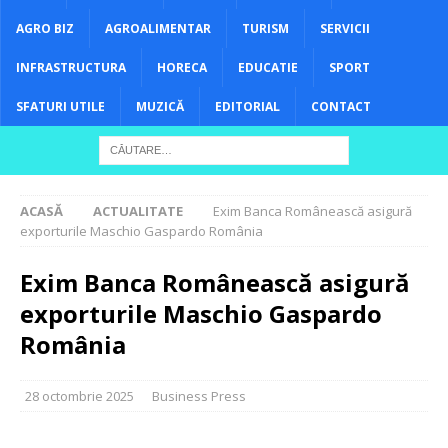
AGRO BIZ
AGROALIMENTAR
TURISM
SERVICII
INFRASTRUCTURA
HORECA
EDUCATIE
SPORT
SFATURI UTILE
MUZICĂ
EDITORIAL
CONTACT
ACASĂ
ACTUALITATE
Exim Banca Românească asigură
exporturile Maschio Gaspardo România
Exim Banca Românească asigură
exporturile Maschio Gaspardo
România
28 octombrie 2025
Business Press