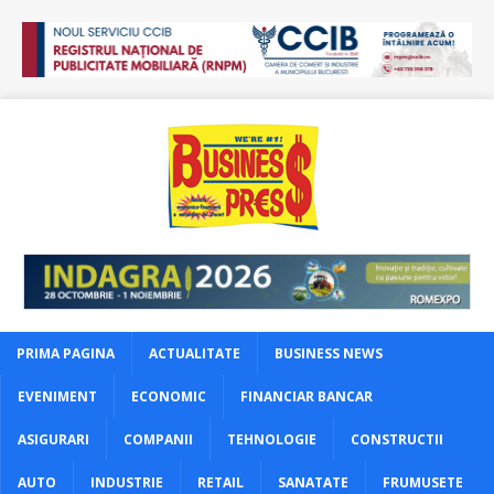
PRIMA PAGINA
ACTUALITATE
BUSINESS NEWS
EVENIMENT
ECONOMIC
FINANCIAR BANCAR
ASIGURARI
COMPANII
TEHNOLOGIE
CONSTRUCTII
AUTO
INDUSTRIE
RETAIL
SANATATE
FRUMUSETE