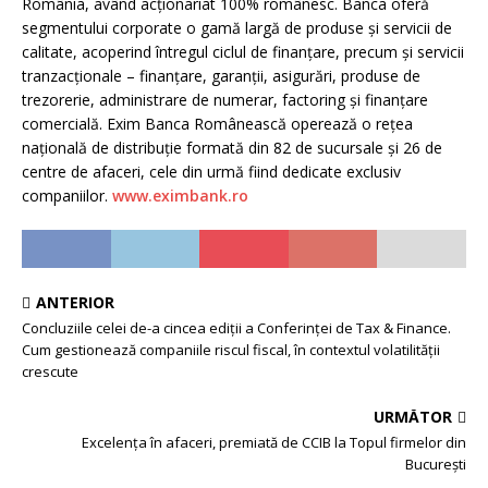
România, având acționariat 100% românesc. Banca oferă
segmentului corporate o gamă largă de produse și servicii de
calitate, acoperind întregul ciclul de finanțare, precum și servicii
tranzacționale – finanțare, garanții, asigurări, produse de
trezorerie, administrare de numerar, factoring și finanțare
comercială. Exim Banca Românească operează o rețea
națională de distribuție formată din 82 de sucursale și 26 de
centre de afaceri, cele din urmă fiind dedicate exclusiv
companiilor.
www.
eximbank
.ro
ANTERIOR
Concluziile celei de-a cincea ediții a Conferinței de Tax & Finance.
Cum gestionează companiile riscul fiscal, în contextul volatilității
crescute
URMĂTOR
Excelența în afaceri, premiată de CCIB la Topul firmelor din
București