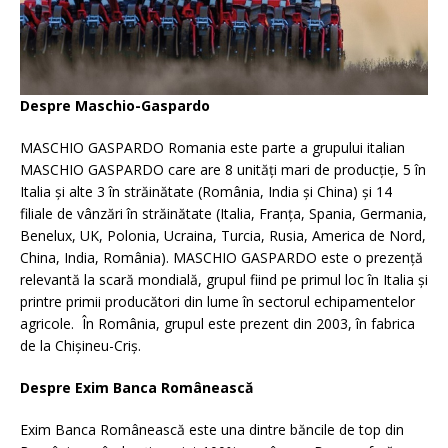
Despre Maschio-Gaspardo
MASCHIO GASPARDO Romania este parte a grupului italian
MASCHIO GASPARDO care are 8 unităţi mari de producţie, 5 în
Italia şi alte 3 în străinătate (România, India şi China) şi 14
filiale de vânzări în străinătate (Italia, Franța, Spania, Germania,
Benelux, UK, Polonia, Ucraina, Turcia, Rusia, America de Nord,
China, India, România). MASCHIO GASPARDO este o prezenţă
relevantă la scară mondială, grupul fiind pe primul loc în Italia și
printre primii producători din lume în sectorul echipamentelor
agricole. În România, grupul este prezent din 2003, în fabrica
de la Chişineu-Criş.
Despre Exim Banca Rom
â
nească
Exim Banca Românească este una dintre băncile de top din