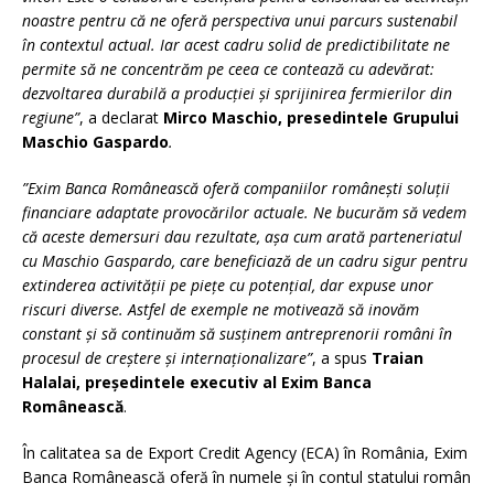
noastre pentru că ne oferă perspectiva unui parcurs sustenabil
în contextul actual. Iar acest cadru solid de predictibilitate ne
permite să ne concentrăm pe ceea ce contează cu adevărat:
dezvoltarea durabilă a producției și sprijinirea fermierilor din
regiune”
, a declarat
Mirco Maschio, presedintele Grupului
Maschio Gaspardo
.
”Exim Banca Românească oferă companiilor românești soluții
financiare adaptate provocărilor actuale. Ne bucurăm să vedem
că aceste demersuri dau rezultate, așa cum arată parteneriatul
cu Maschio Gaspardo, care beneficiază de un cadru sigur pentru
extinderea activității pe piețe cu potențial, dar expuse unor
riscuri diverse. Astfel de exemple ne motivează să inovăm
constant și să continuăm să susținem antreprenorii români în
procesul de creștere și internaționalizare”
, a spus
Traian
Halalai, președintele executiv al Exim Banca
Românească
.
În calitatea sa de Export Credit Agency (ECA) în România, Exim
Banca Românească oferă în numele și în contul statului român