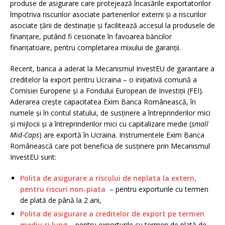
produse de asigurare care protejează încasările exportatorilor
împotriva riscurilor asociate partenerilor externi şi a riscurilor
asociate ţării de destinaţie și facilitează accesul la produsele de
finanțare, putând fi cesionate în favoarea băncilor
finanțatoare, pentru completarea mixului de garanții.
Recent, banca a aderat la Mecanismul InvestEU de garantare a
creditelor la export pentru Ucraina – o inițiativă comună a
Comisiei Europene și a Fondului European de Investiții (FEI).
Aderarea crește capacitatea Exim Banca Românească, în
numele și în contul statului, de susținere a întreprinderilor mici
și mijlocii și a întreprinderilor mici cu capitalizare medie (
small
Mid-Caps
) are exportă în Ucraina. Instrumentele Exim Banca
Românească care pot beneficia de susținere prin Mecanismul
InvestEU sunt:
Polita de asigurare a riscului de neplata la extern,
pentru riscuri non-piata
– pentru exporturile cu termen
de plată de până la 2 ani,
Polita de asigurare a creditelor de export pe termen
mediu si lung
–
pentru exporturile cu termen de plată de