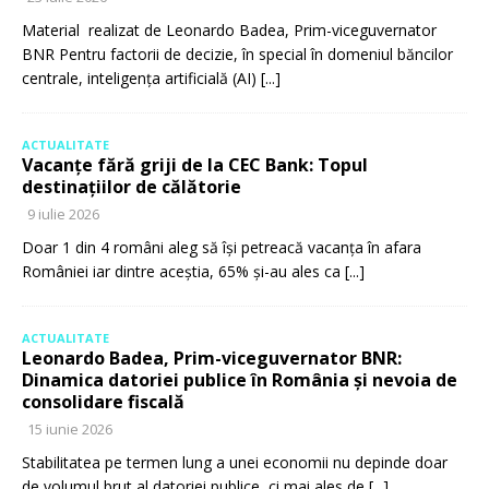
Material realizat de Leonardo Badea, Prim-viceguvernator
BNR Pentru factorii de decizie, în special în domeniul băncilor
centrale, inteligența artificială (AI)
[...]
ACTUALITATE
Vacanțe fără griji de la CEC Bank: Topul
destinațiilor de călătorie
9 iulie 2026
Doar 1 din 4 români aleg să își petreacă vacanța în afara
României iar dintre aceștia, 65% și-au ales ca
[...]
ACTUALITATE
Leonardo Badea, Prim-viceguvernator BNR:
Dinamica datoriei publice în România și nevoia de
consolidare fiscală
15 iunie 2026
Stabilitatea pe termen lung a unei economii nu depinde doar
de volumul brut al datoriei publice, ci mai ales de
[...]