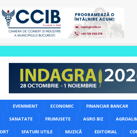
S
EVENIMENT
ECONOMIC
FINANCIAR BANCAR
SANATATE
FRUMUSETE
AGRO BIZ
AGROALI
PORT
SFATURI UTILE
MUZICĂ
EDITORIAL
CO