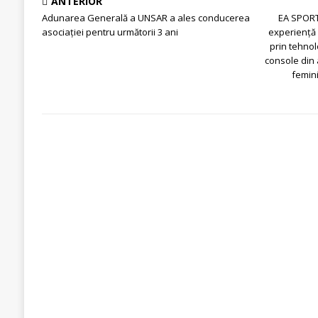
ANTERIOR
Adunarea Generală a UNSAR a ales conducerea
EA SPORT
asociației pentru următorii 3 ani
experiență 
prin tehnol
console din 
femin