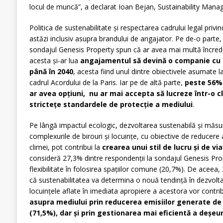
locul de muncă”, a declarat Ioan Bejan, Sustainability Mana
Politica de sustenabilitate și respectarea cadrului legal privi
astăzi inclusiv asupra brandului de angajator. Pe de-o parte,
sondajul Genesis Property spun că ar avea mai multă încrede
acesta și-ar lua
angajamentul să devină o companie cu 
până în 2040
, acesta fiind unul dintre obiectivele asumate l
cadrul Acordului de la Paris. Iar pe de altă parte,
peste 56% 
ar avea opțiuni, nu ar mai accepta să lucreze într-o c
strictețe standardele de protecție a mediului
.
Pe lângă impactul ecologic, dezvoltarea sustenabilă și măsurile
complexurile de birouri și locuințe, cu obiective de reducere 
climei, pot contribui la
crearea unui stil de lucru și de v
consideră 27,3% dintre respondenții la sondajul Genesis Pro
flexibilitate în folosirea spațiilor comune (20,7%). De aceea
că sustenabilitatea va determina o nouă tendință în dezvoltare
locuințele aflate în imediata apropiere a acestora vor contri
asupra mediului prin reducerea emisiilor generate de
(71,5%), dar și prin gestionarea mai eficientă a deșeur