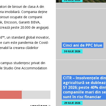
30 IULIE 2026
tori de birouri de clasa A din
ria imobiliară. Compania deține
 birouri ocupate de companii
k, Ericsson, Garanti BBVA,
crează peste 20.000 de angajați.
d™, un standard global inovator,
ătate cum este pandemia de Covid-
Cinci ani de PPC blue
bil la crearea clădirilor
30 IULIE 2026
 campus studențesc privat din
stele Studio One Accommodation
CITR – Insolvențele din
agricultură se dubleaz
S1 2026; peste 40% din
companiile mari din se
sunt în risc financiar
29 IULIE 2026