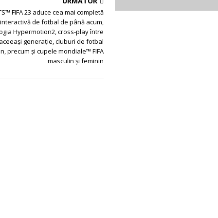
URMĂTOR
S™ FIFA 23 aduce cea mai completă
interactivă de fotbal de până acum,
ogia Hypermotion2, cross-play între
aceeași generație, cluburi de fotbal
in, precum și cupele mondiale™ FIFA
masculin și feminin