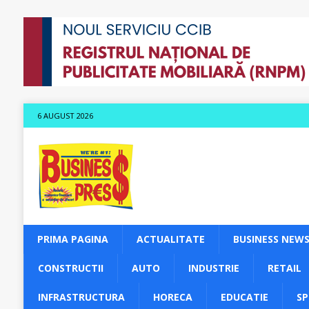
6 AUGUST 2026
PRIMA PAGINA
ACTUALITATE
BUSINESS NEW
CONSTRUCTII
AUTO
INDUSTRIE
RETAIL
INFRASTRUCTURA
HORECA
EDUCATIE
S