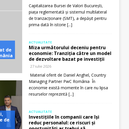
Capitalizarea Bursei de Valori București,
piața reglementată și sistemul multilateral
de tranzacționare (SMT), a depășit pentru
prima dată în istorie
[...]
ACTUALITATE
Miza următorului deceniu pentru
at de
economie: Tranziția către un model
omânia
de dezvoltare bazat pe investiții
27 iulie 2026
Material oferit de Daniel Anghel, Country
Managing Partner PwC România În
economie există momente în care nu lipsa
resurselor reprezintă
[...]
ACTUALITATE
i,
Investițiile în companii care își
e de
reduc personalul: ce riscuri și
oportunități ar trebui să