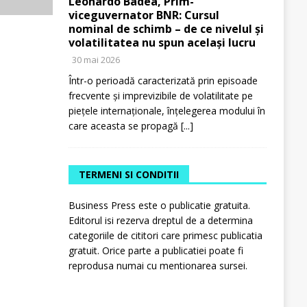
Leonardo Badea, Prim-
viceguvernator BNR: Cursul
nominal de schimb – de ce nivelul și
volatilitatea nu spun același lucru
30 mai 2026
Într-o perioadă caracterizată prin episoade
frecvente și imprevizibile de volatilitate pe
piețele internaționale, înțelegerea modului în
care aceasta se propagă
[...]
TERMENI SI CONDITII
Business Press este o publicatie gratuita.
Editorul isi rezerva dreptul de a determina
categoriile de cititori care primesc publicatia
gratuit. Orice parte a publicatiei poate fi
reprodusa numai cu mentionarea sursei.