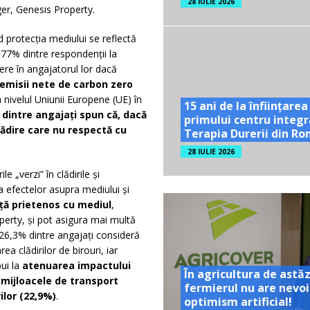
28 IULIE 2026
ger, Genesis Property.
nd protecția mediului se reflectă
 77% dintre respondenții la
re în angajatorul lor dacă
emisii nete de carbon zero
a nivelul Uniunii Europene (UE) în
15 ani de la înființarea
dintre angajați spun că, dacă
primului centru integr
lădire care nu respectă cu
Terapia Durerii din R
28 IULIE 2026
 „verzi” în clădirile și
a efectelor asupra mediului și
iață prietenos cu mediul
,
perty, și pot asigura mai multă
, 26,3% dintre angajați consideră
a clădirilor de birouri, iar
bui la
atenuarea impactului
În agricultura de astăz
 mijloacele de transport
fermierul nu are nevoi
ilor (22,9%)
.
optimism artificial!