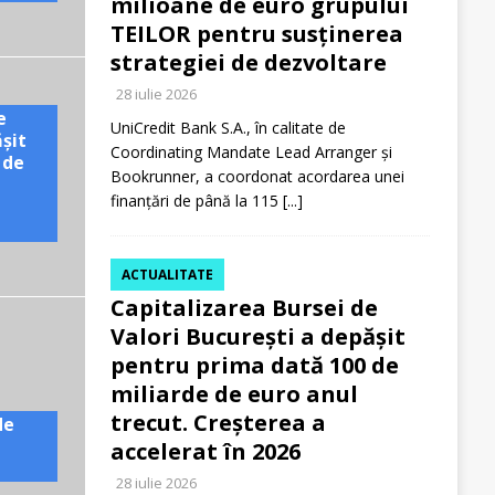
milioane de euro grupului
TEILOR pentru susținerea
strategiei de dezvoltare
28 iulie 2026
e
UniCredit Bank S.A., în calitate de
ășit
Coordinating Mandate Lead Arranger și
 de
Bookrunner, a coordonat acordarea unei
finanțări de până la 115
[...]
ACTUALITATE
Capitalizarea Bursei de
Valori București a depășit
pentru prima dată 100 de
miliarde de euro anul
trecut. Creșterea a
de
accelerat în 2026
28 iulie 2026