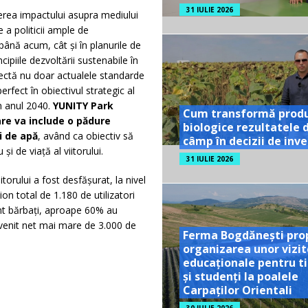
31 IULIE 2026
cerea impactului asupra mediului
 a politicii ample de
 până acum, cât și în planurile de
cipiile dezvoltării sustenabile în
ectă nu doar actualele standarde
rfect în obiectivul strategic al
n anul 2040.
YUNITY Park
Cum transformă prod
re va include o pădure
biologice rezultatele 
i de apă
, având ca obiectiv să
câmp în decizii de inves
i de viață al viitorului.
31 IULIE 2026
itorului a fost desfășurat, la nivel
on total de 1.180 de utilizatori
nt bărbați, aproape 60% au
 venit net mai mare de 3.000 de
Ferma Bogdănești pro
organizarea unor vizit
educaționale pentru ti
și studenți la poalele
Carpaților Orientali