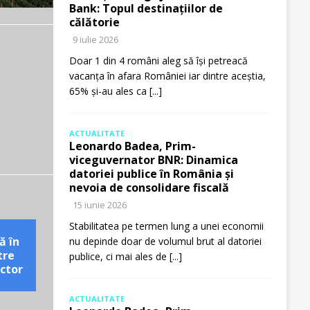
Bank: Topul destinațiilor de
călătorie
9 iulie 2026
Doar 1 din 4 români aleg să își petreacă
vacanța în afara României iar dintre aceștia,
65% și-au ales ca
[...]
ACTUALITATE
Leonardo Badea, Prim-
viceguvernator BNR: Dinamica
datoriei publice în România și
nevoia de consolidare fiscală
15 iunie 2026
Stabilitatea pe termen lung a unei economii
ă în
nu depinde doar de volumul brut al datoriei
tre
publice, ci mai ales de
[...]
ctor
ACTUALITATE