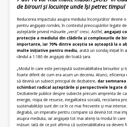
de birouri și locuințe unde își petrec timpul
Reducerea impactului asupra mediului înconjurător devine 
pentru angajații români, în contextul preocupărilor legate de 
așteptările privind măsurile „verzi” cresc. Astfel,
angajați co
protecție a mediului din clădirile și complexurile de bi
importante, iar 70% dintre aceștia se așteaptă la o ab
multe inițiative pentru mediu
, arată un sondaj inițiat în
rândul a 1.180 de angajați din toată țara.
„Modul în care este percepută sustenabilitatea birourilor și lo
foarte diferit de cum era acum un deceniu. Atunci, eficiența 
să devină un subiect principal de dezbatere,
dar semnarea A
schimbat radical așteptările și perspectivele legate d
Dezbaterile publice despre subiecte precum amprenta de ca
energie, risipa de resurse, inegalitatea socială, reciclarea pr
sustenabilității sunt din ce în ce mai frecvente și mai intense
degrabă, un imperativ pentru companii să devină tot mai imp
asupra mediului, iar angajații tot mai atenți la modul în ca
măsuri. Iată de ce pot afirma că sustenabilitatea va deveni 