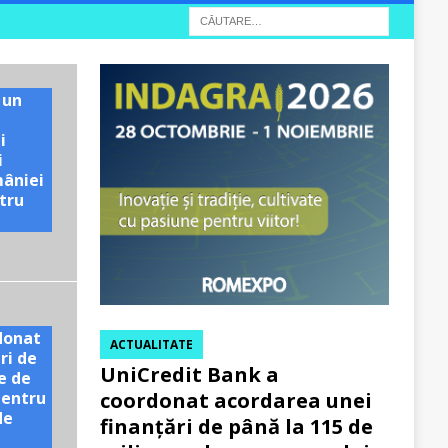
 un
i
i
mâniei
tru
e
donat
ACTUALITATE
ri de
UniCredit Bank a
e de
pentru
coordonat acordarea unei
de
finanțări de până la 115 de