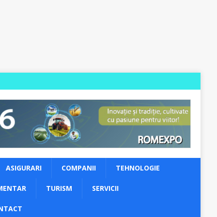
ASIGURARI
COMPANII
TEHNOLOGIE
MENTAR
TURISM
SERVICII
NTACT