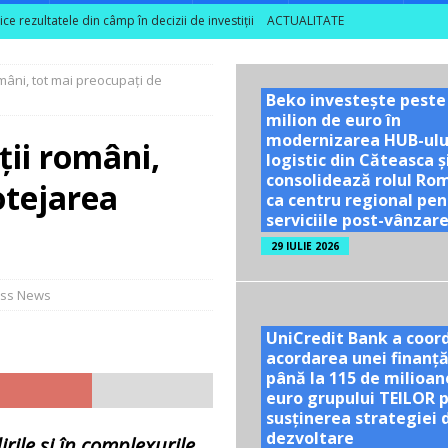
 rezultatele din câmp în decizii de investiții
ACTUALITATE
ea unor vizite educaționale pentru tineri și studenți la poalele
mâni, tot mai preocupați de
Beko investește peste
milion de euro în
TE
modernizarea HUB-ulu
ții români,
ă se dublează în S1 2026; peste 40% dintre companiile mari din sector
logistic din Căteasca ș
consolidează rolul Ro
otejarea
ca centru regional pen
serviciile post-vânzar
nu are nevoie de optimism artificial!
ACTUALITATE
29 IULIE 2026
ess News
UniCredit Bank a coor
acordarea unei finanță
până la 115 de milioan
euro grupului TEILOR 
susținerea strategiei 
dezvoltare
rile și în complexurile