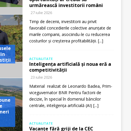
urmărească investitorii români
27 iulie 2026
Timp de decenii, investitorii au privit
favorabil concedierile colective anunțate de
marile companii, asociindu-le cu reducerea
costurilor și creșterea profitabilității.
[...]
usele
din
ACTUALITATE
tiții
Inteligența artificială și noua eră a
competitivității
23 iulie 2026
Material realizat de Leonardo Badea, Prim-
viceguvernator BNR Pentru factorii de
decizie, în special în domeniul băncilor
pune
e
centrale, inteligența artificială (AI)
[...]
neri
ACTUALITATE
Vacanțe fără griji de la CEC