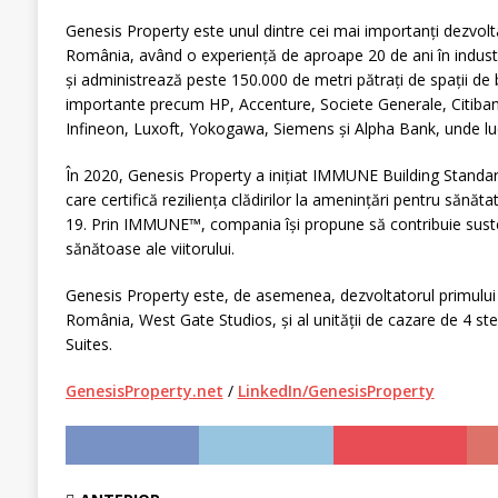
Genesis Property este unul dintre cei mai importanți dezvolta
România, având o experiență de aproape 20 de ani în indust
și administrează peste 150.000 de metri pătrați de spații de
importante precum HP, Accenture, Societe Generale, Citiban
Infineon, Luxoft, Yokogawa, Siemens și Alpha Bank, unde lu
În 2020, Genesis Property a inițiat IMMUNE Building Standar
care certifică reziliența clădirilor la amenințări pentru săn
19. Prin IMMUNE™, compania își propune să contribuie sustena
sănătoase ale viitorului.
Genesis Property este, de asemenea, dezvoltatorul primului
România, West Gate Studios, și al unității de cazare de 4 
Suites.
GenesisProperty.net
/
LinkedIn/GenesisProperty