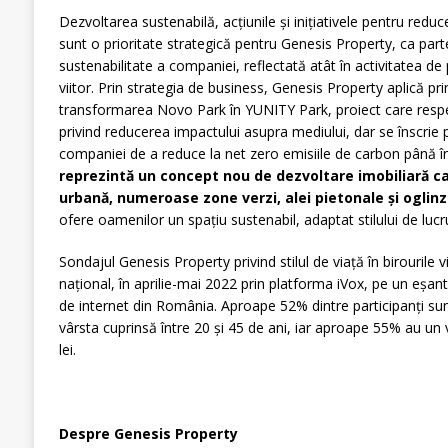
Dezvoltarea sustenabilă, acțiunile și inițiativele pentru redu
sunt o prioritate strategică pentru Genesis Property, ca parte
sustenabilitate a companiei, reflectată atât în activitatea de
viitor. Prin strategia de business, Genesis Property aplică prin
transformarea Novo Park în YUNITY Park, proiect care resp
privind reducerea impactului asupra mediului, dar se înscrie pe
companiei de a reduce la net zero emisiile de carbon până î
reprezintă un concept nou de dezvoltare imobiliară ca
urbană, numeroase zone verzi, alei pietonale și oglinz
ofere oamenilor un spațiu sustenabil, adaptat stilului de lucru ș
Sondajul Genesis Property privind stilul de viață în birourile vi
național, în aprilie-mai 2022 prin platforma iVox, pe un eșanti
de internet din România. Aproape 52% dintre participanți su
vârsta cuprinsă între 20 și 45 de ani, iar aproape 55% au un
lei.
Despre Genesis Property