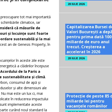
28 IULIE 2026
o preocupare tot mai importantă
schimbările climatice, iar
Capitalizarea Bursei d
nsideră că măsurile de
Valori București a dep
rouri și locuințe sunt foarte
pentru prima dată 100
ordare sustenabilă și la mai
miliarde de euro anul
 acest an de Genesis Property, în
trecut. Creșterea a
accelerat în 2026
28 IULIE 2026
cuințelor în aceste zile este
energetică a clădirilor începuse
cordului de la Paris a
e sustenabilitate și climă
.
rbon, consumul de apă și
oduselor și alte dimensiuni ale
. Nu mai este un lux ci, mai
Protecție de peste 85 
licate în reducerea impactului
miliarde lei pentru
re sunt implementate aceste
vacanțele românilor
foarte curând noul standard la