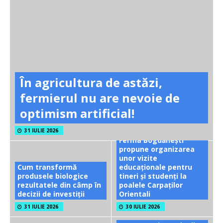
În agricultura de astăzi,
fermierul nu are nevoie de
optimism artificial!
31 IULIE 2026
Ferma Bogdănești
propune organizarea
unor vizite
Cum transformă
educaționale pentru
produsele biologice
tineri și studenți la
rezultatele din câmp în
poalele Carpaților
decizii de investiții
Orientali
31 IULIE 2026
30 IULIE 2026