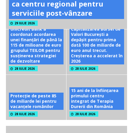
ca centru regional pentru
serviciile post-vânzare
29 IULIE 2026
UniCredit Bank a
Capitalizarea Bursei de
coordonat acordarea
Valori București a
unei finanțări de până la
depășit pentru prima
115 de milioane de euro
dată 100 de miliarde de
grupului TEILOR pentru
euro anul trecut.
susținerea strategiei
Creșterea a accelerat în
de dezvoltare
2026
28 IULIE 2026
28 IULIE 2026
15 ani de la înființarea
Protecție de peste 85
primului centru
de miliarde lei pentru
integrat de Terapia
vacanțele românilor
Durerii din România
28 IULIE 2026
28 IULIE 2026