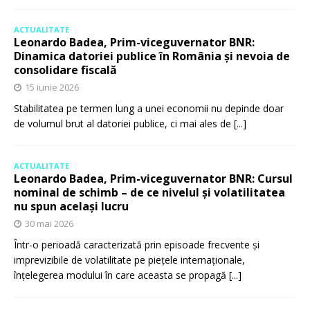
ACTUALITATE
Leonardo Badea, Prim-viceguvernator BNR:
Dinamica datoriei publice în România și nevoia de
consolidare fiscală
15 iunie 2026
Stabilitatea pe termen lung a unei economii nu depinde doar
de volumul brut al datoriei publice, ci mai ales de
[...]
ACTUALITATE
Leonardo Badea, Prim-viceguvernator BNR: Cursul
nominal de schimb – de ce nivelul și volatilitatea
nu spun același lucru
30 mai 2026
Într-o perioadă caracterizată prin episoade frecvente și
imprevizibile de volatilitate pe piețele internaționale,
înțelegerea modului în care aceasta se propagă
[...]