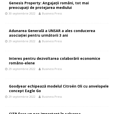
Genesis Property: Angajații români, tot mai
preocupați de protejarea mediului
30 septembrie 2022
Business Press
Adunarea Generală a UNSAR a ales conducerea
asociației pentru următorii 3 ani
29 septembrie 2022
Business Press
Interes pentru dezvoltarea colaborării economice
româno-elene
29 septembrie 2022
Business Press
Goodyear echipează modelul Citroën Oli cu anvelopele
concept Eagle Go
29 septembrie 2022
Business Press
CITR face un pas important în salvarea