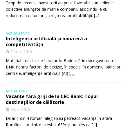
Timp de decenii, investitorii au privit favorabil concedierile
colective anunțate de marile companii, asociindu-le cu
reducerea costurilor și creșterea profitabilității.
[...]
ACTUALITATE
Inteligența artificială și noua eră a
competitivității
23 iulie 2026
Material realizat de Leonardo Badea, Prim-viceguvernator
BNR Pentru factorii de decizie, în special în domeniul băncilor
centrale, inteligența artificială (AI)
[...]
ACTUALITATE
Vacanțe fără griji de la CEC Bank: Topul
destinațiilor de călătorie
9 iulie 2026
Doar 1 din 4 români aleg să își petreacă vacanța în afara
României iar dintre aceștia, 65% și-au ales ca
[...]