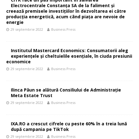
Electrocentrale Constanța SA de la faliment și
creează premisele investițiilor în dezvoltarea ei către
producția energetică, acum când piața are nevoie de
energie
29 septembrie 2022
Business Press
Institutul Mastercard Economics: Consumatorii aleg
experiențele și cheltuielile esențiale, în ciuda presiunii
economice
29 septembrie 2022
Business Press
Ilinca Păun se alătură Consiliului de Administrație
Meta Estate Trust
29 septembrie 2022
Business Press
IXA.RO a crescut cifrele cu peste 60% în a treia lună
după campania pe TikTok
29 septembrie 2022
Business Press