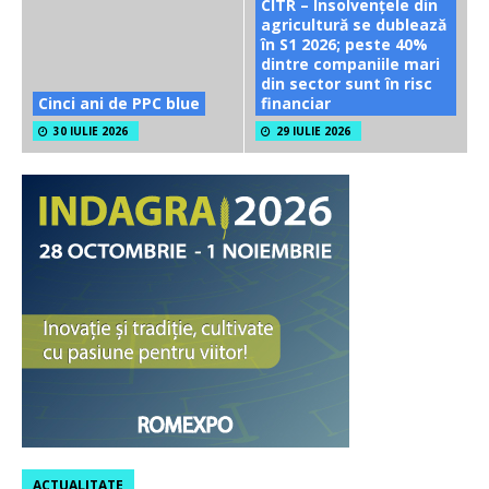
CITR – Insolvențele din
agricultură se dublează
în S1 2026; peste 40%
dintre companiile mari
din sector sunt în risc
Cinci ani de PPC blue
financiar
30 IULIE 2026
29 IULIE 2026
ACTUALITATE