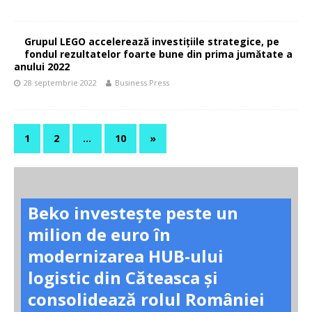
Grupul LEGO accelerează investițiile strategice, pe
fondul rezultatelor foarte bune din prima jumătate a
anului 2022
28 septembrie 2022
Business Press
1
2
…
10
»
Beko investește peste un
milion de euro în
modernizarea HUB-ului
logistic din Căteasca și
consolidează rolul României