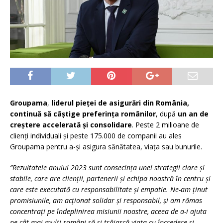
Groupama
,
liderul pieței de asigurări din România,
continuă să câștige preferința românilor
, după
un an de
creștere accelerată și consolidare
. Peste 2 milioane de
clienți individuali și peste 175.000 de companii au ales
Groupama pentru a-și asigura sănătatea, viața sau bunurile.
”Rezultatele anului 2023 sunt consecința unei strategii clare și
stabile, care are clienții, partenerii și echipa noastră în centru și
care este executată cu responsabilitate și empatie. Ne-am ținut
promisiunile, am acționat solidar și responsabil, și am rămas
concentrați pe îndeplinirea misiunii noastre, aceea de a-i ajuta
pe cât mai mulți români să-și trăiască viața cu încredere și