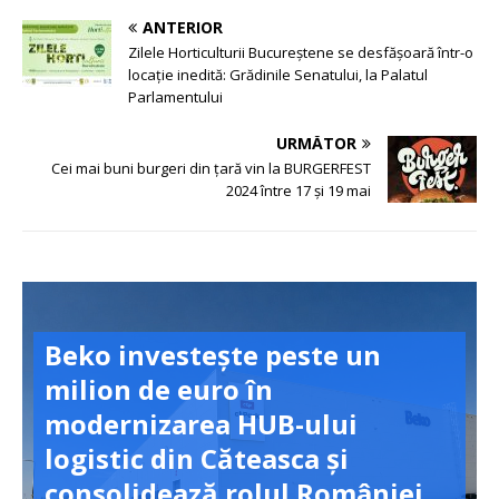
ANTERIOR
Zilele Horticulturii Bucureștene se desfășoară într-o
locație inedită: Grădinile Senatului, la Palatul
Parlamentului
URMĂTOR
Cei mai buni burgeri din țară vin la BURGERFEST
2024 între 17 și 19 mai
Beko investește peste un
milion de euro în
modernizarea HUB-ului
logistic din Căteasca și
consolidează rolul României