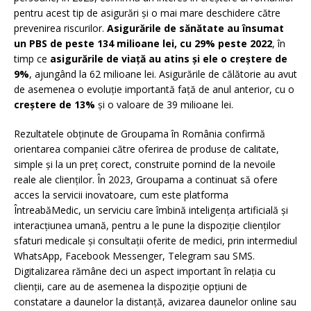
pentru acest tip de asigurări și o mai mare deschidere către
prevenirea riscurilor.
Asigurările de sănătate au însumat
un PBS de peste 134 milioane lei, cu 29% peste 2022
, în
timp ce
asigurările de viață au atins și ele o creștere de
9%
, ajungând la 62 milioane lei. Asigurările de călătorie au avut
de asemenea o evoluție importantă față de anul anterior, cu o
creștere de 13%
și o valoare de 39 milioane lei.
Rezultatele obținute de Groupama în România confirmă
orientarea companiei către oferirea de produse de calitate,
simple și la un preț corect, construite pornind de la nevoile
reale ale clienților. În 2023, Groupama a continuat să ofere
acces la servicii inovatoare, cum este platforma
ÎntreabăMedic, un serviciu care îmbină inteligența artificială și
interacțiunea umană, pentru a le pune la dispoziție clienților
sfaturi medicale și consultații oferite de medici, prin intermediul
WhatsApp, Facebook Messenger, Telegram sau SMS.
Digitalizarea rămâne deci un aspect important în relația cu
clienții, care au de asemenea la dispoziție opțiuni de
constatare a daunelor la distanță, avizarea daunelor online sau