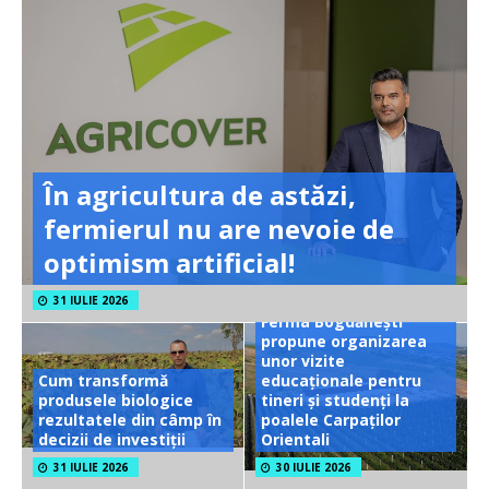
În agricultura de astăzi,
fermierul nu are nevoie de
optimism artificial!
31 IULIE 2026
Ferma Bogdănești
propune organizarea
unor vizite
Cum transformă
educaționale pentru
produsele biologice
tineri și studenți la
rezultatele din câmp în
poalele Carpaților
decizii de investiții
Orientali
31 IULIE 2026
30 IULIE 2026