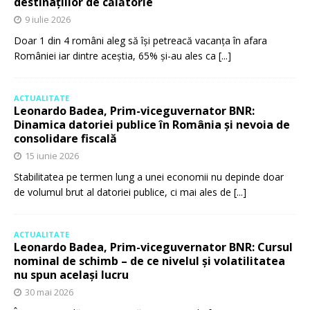
destinațiilor de călătorie
9 iulie 2026
Doar 1 din 4 români aleg să își petreacă vacanța în afara
României iar dintre aceștia, 65% și-au ales ca
[...]
ACTUALITATE
Leonardo Badea, Prim-viceguvernator BNR:
Dinamica datoriei publice în România și nevoia de
consolidare fiscală
15 iunie 2026
Stabilitatea pe termen lung a unei economii nu depinde doar
de volumul brut al datoriei publice, ci mai ales de
[...]
ACTUALITATE
Leonardo Badea, Prim-viceguvernator BNR: Cursul
nominal de schimb – de ce nivelul și volatilitatea
nu spun același lucru
30 mai 2026