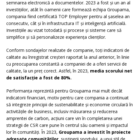
semnarea electronică a documentelor. 2023 a fost și un an al
investițiilor, atât în oamenii care formează echipa Groupama,
compania fiind certificată TOP Employer pentru al șaselea an
consecutiv, cât și în infrastructura IT și inteligență artificială.
Investițiile au vizat totodată și procese și sisteme care să
simplifice și să personalizeze experiența clienților.
Conform sondajelor realizate de companie, toți indicatorii de
calitate au înregistrat creșteri raportat la anul anterior, în linie
cu preocuparea constantă a companiei de a oferi servicii de
calitate, la un preț corect. Astfel, în 2023,
media scorului net
de satisfacție a fost de 80%.
Performanța reprezintă pentru Groupama mai mult decât
indicatorii financiari, motiv pentru care compania a continuat
să integreze principii de sustenabilitate și economie circulară în
activitățile de business, inclusiv măsurarea și reducerea
amprentei de carbon, acțiuni care vin în completarea unei
strategii de CSR care pune în centrul său oamenii și impactul
lor în comunități. În 2023,
Groupama a investit în proiecte
adresate comunităților
, susținerii sportului, a unui stil de