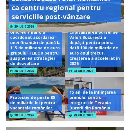
ca centru regional pentru
serviciile post-vânzare
29 IULIE 2026
UniCredit Bank a
Capitalizarea Bursei de
coordonat acordarea
Valori București a
unei finanțări de până la
depășit pentru prima
115 de milioane de euro
dată 100 de miliarde de
grupului TEILOR pentru
euro anul trecut.
susținerea strategiei
Creșterea a accelerat în
de dezvoltare
2026
28 IULIE 2026
28 IULIE 2026
15 ani de la înființarea
Protecție de peste 85
primului centru
de miliarde lei pentru
integrat de Terapia
vacanțele românilor
Durerii din România
28 IULIE 2026
28 IULIE 2026