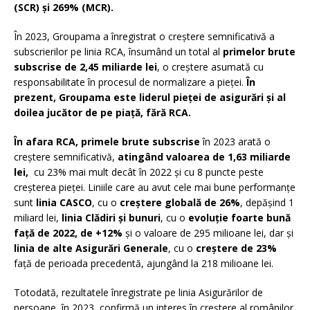
(SCR) și 269% (MCR).
În 2023, Groupama a înregistrat o creștere semnificativă a
subscrierilor pe linia RCA, însumând un total al
primelor brute
subscrise de 2,45 miliarde lei
, o creștere asumată cu
responsabilitate în procesul de normalizare a pieței.
În
prezent, Groupama este liderul pieței de asigurări și al
doilea jucător de pe piață, fără RCA.
În afara RCA, primele brute subscrise
în 2023 arată o
creștere semnificativă,
atingând valoarea de 1,63 miliarde
lei,
cu 23% mai mult decât în 2022 și cu 8 puncte peste
creșterea pieței. Liniile care au avut cele mai bune performanțe
sunt
linia CASCO
, cu o
creștere globală de 26%
, depășind 1
miliard lei,
linia Clădiri și bunuri
, cu o
evoluție foarte bună
față de 2022, de +12%
și o valoare de 295 milioane lei, dar și
linia de alte Asigurări Generale
, cu o
creștere de 23%
față de perioada precedentă, ajungând la 218 milioane lei.
Totodată, rezultatele înregistrate pe linia Asigurărilor de
persoane, în 2023, confirmă un interes în creștere al românilor