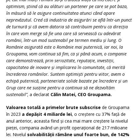
optimism, știind că au alături un partener pe care se pot baza,
în măsură să le asigure continuitatea atunci când apare
neprevăzutul. Cred că industria de asigurări se află într-un punct
de turnură și că avem datoria să contribuim pentru ca direcția
în care vom merge să fie una care să servească cu adevărat
românii, într-un mod sustenabil pe termen mediu și lung. O
Românie asigurată este o Românie mai puternică, iar noi, la
Groupama, vom continua să fim, ca și până acum, o companie
care demonstrează, prin seriozitate, reputație, investiții,
capacitatea de inovare și implicarea în comunitate, că merită
încrederea românilor. Suntem optimiști pentru viitor, avem o
echipă puternică, parteneriate solide bazate pe încredere și un
Grup care ne susține pentru a continua să ne dezvoltăm
sustenabil”,
a declarat
Călin Matei, CEO Groupama.
Valoarea totală a primelor brute subscrise
de Groupama
în 2023
a depășit 4 miliarde lei
, o creștere cu 37% față de
anul anterior, aceasta fiind și cea mai mare creștere la nivelul
pieței, compania având un profit operațional de 217 milioane
lei. Nivelul
solvabilității rămâne unul foarte bun, de 142%