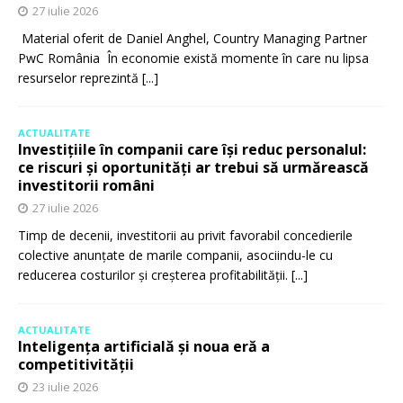
27 iulie 2026
Material oferit de Daniel Anghel, Country Managing Partner
PwC România În economie există momente în care nu lipsa
resurselor reprezintă
[...]
ACTUALITATE
Investițiile în companii care își reduc personalul:
ce riscuri și oportunități ar trebui să urmărească
investitorii români
27 iulie 2026
Timp de decenii, investitorii au privit favorabil concedierile
colective anunțate de marile companii, asociindu-le cu
reducerea costurilor și creșterea profitabilității.
[...]
ACTUALITATE
Inteligența artificială și noua eră a
competitivității
23 iulie 2026