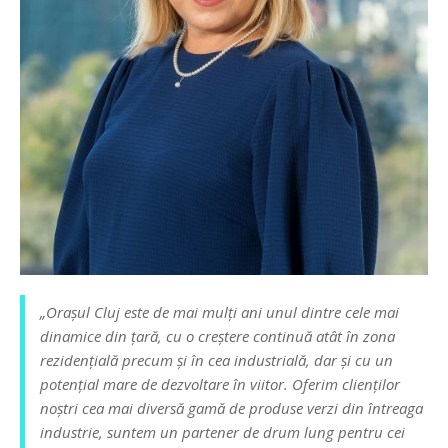
„Orașul Cluj este de mai mulți ani unul dintre cele mai
dinamice din țară, cu o creștere continuă atât în zona
rezidențială precum și în cea industrială, dar și cu un
potențial mare de dezvoltare în viitor. Oferim clienților
noștri cea mai diversă gamă de produse verzi din întreaga
industrie, suntem un partener de drum lung pentru cei