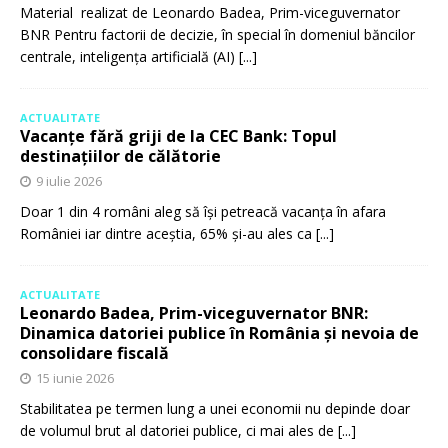
Material realizat de Leonardo Badea, Prim-viceguvernator
BNR Pentru factorii de decizie, în special în domeniul băncilor
centrale, inteligența artificială (AI)
[...]
ACTUALITATE
Vacanțe fără griji de la CEC Bank: Topul
destinațiilor de călătorie
9 iulie 2026
Doar 1 din 4 români aleg să își petreacă vacanța în afara
României iar dintre aceștia, 65% și-au ales ca
[...]
ACTUALITATE
Leonardo Badea, Prim-viceguvernator BNR:
Dinamica datoriei publice în România și nevoia de
consolidare fiscală
15 iunie 2026
Stabilitatea pe termen lung a unei economii nu depinde doar
de volumul brut al datoriei publice, ci mai ales de
[...]