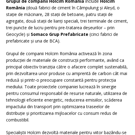
Grupul de companii Holcim România
include
Holcim
România
(două fabrici de ciment în Câmpulung și Aleșd, o
stație de măcinare, 28 stații de betoane, patru stații de
agregate, două stații de lianți speciali, trei terminale de ciment,
trei puncte de lucru pentru pre-tratarea deșeurilor – prin
Geocycle) și
Somaco Grup Prefabricate
(cinci fabrici de
prefabricate și una de BCA).
Grupul de companii Holcim România activează în zona
producției de materiale de construcții performante, având ca
principal obiectiv tranziția către o afacere complet sustenabilă,
prin dezvoltarea unor produse cu amprentă de carbon cât mai
redusă și printr-o preocupare constantă pentru protecția
mediului. Toate proiectele companiei lucrează în sinergie
pentru consumul responsabil de resurse naturale, utilizarea de
tehnologii eficiente energetic, reducerea emisiilor, scăderea
impactului din transport prin optimizarea traseelor de
distribuție și prioritizarea mijloacelor cu consum redus de
combustibil.
Specialiștii Holcim dezvoltă materiale pentru viitor bazându-se