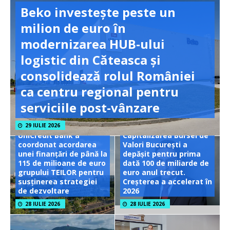
Beko investește peste un
milion de euro în
modernizarea HUB-ului
logistic din Căteasca și
consolidează rolul României
ca centru regional pentru
serviciile post-vânzare
29 IULIE 2026
UniCredit Bank a
Capitalizarea Bursei de
coordonat acordarea
Valori București a
unei finanțări de până la
depășit pentru prima
115 de milioane de euro
dată 100 de miliarde de
grupului TEILOR pentru
euro anul trecut.
susținerea strategiei
Creșterea a accelerat în
de dezvoltare
2026
28 IULIE 2026
28 IULIE 2026