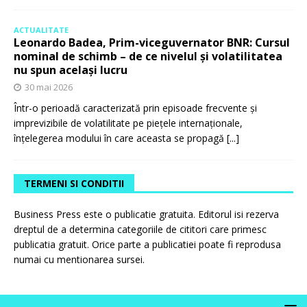
ACTUALITATE
Leonardo Badea, Prim-viceguvernator BNR: Cursul
nominal de schimb – de ce nivelul și volatilitatea
nu spun același lucru
30 mai 2026
Într-o perioadă caracterizată prin episoade frecvente și
imprevizibile de volatilitate pe piețele internaționale,
înțelegerea modului în care aceasta se propagă
[...]
TERMENI SI CONDITII
Business Press este o publicatie gratuita. Editorul isi rezerva
dreptul de a determina categoriile de cititori care primesc
publicatia gratuit. Orice parte a publicatiei poate fi reprodusa
numai cu mentionarea sursei.