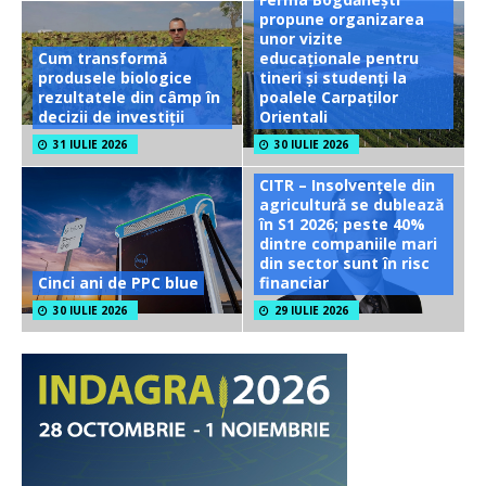
propune organizarea
unor vizite
Cum transformă
educaționale pentru
produsele biologice
tineri și studenți la
rezultatele din câmp în
poalele Carpaților
decizii de investiții
Orientali
31 IULIE 2026
30 IULIE 2026
CITR – Insolvențele din
agricultură se dublează
în S1 2026; peste 40%
dintre companiile mari
din sector sunt în risc
Cinci ani de PPC blue
financiar
30 IULIE 2026
29 IULIE 2026