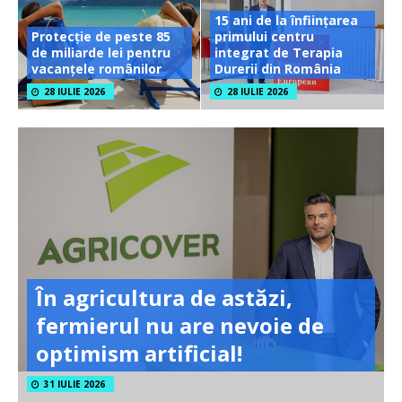
15 ani de la înființarea
Protecție de peste 85
primului centru
de miliarde lei pentru
integrat de Terapia
vacanțele românilor
Durerii din România
28 IULIE 2026
28 IULIE 2026
În agricultura de astăzi,
fermierul nu are nevoie de
optimism artificial!
31 IULIE 2026
Ferma Bogdănești