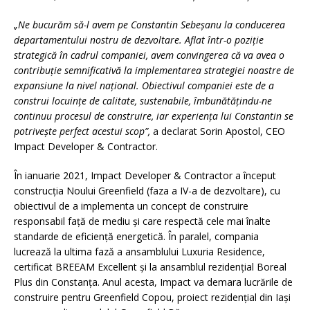
„Ne bucurăm să-l avem pe Constantin Sebeșanu la conducerea
departamentului nostru de dezvoltare. Aflat într-o poziție
strategică în cadrul companiei, avem convingerea că va avea o
contribuție semnificativă la implementarea strategiei noastre de
expansiune la nivel național. Obiectivul companiei este de a
construi locuințe de calitate, sustenabile, îmbunătățindu-ne
continuu procesul de construire, iar experiența lui Constantin se
potrivește perfect acestui scop”,
a declarat Sorin Apostol, CEO
Impact Developer & Contractor.
În ianuarie 2021, Impact Developer & Contractor a început
construcția Noului Greenfield (faza a IV-a de dezvoltare), cu
obiectivul de a implementa un concept de construire
responsabil față de mediu și care respectă cele mai înalte
standarde de eficiență energetică. În paralel, compania
lucrează la ultima fază a ansamblului Luxuria Residence,
certificat BREEAM Excellent și la ansamblul rezidențial Boreal
Plus din Constanța. Anul acesta, Impact va demara lucrările de
construire pentru Greenfield Copou, proiect rezidențial din Iași