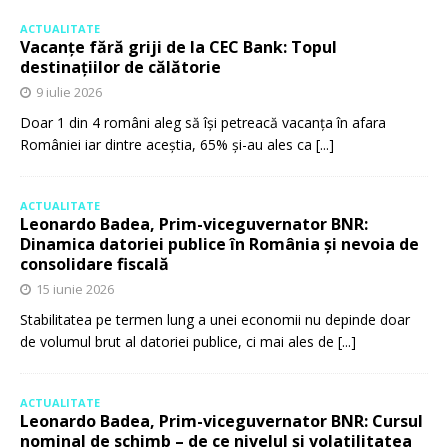
ACTUALITATE
Vacanțe fără griji de la CEC Bank: Topul
destinațiilor de călătorie
9 iulie 2026
Doar 1 din 4 români aleg să își petreacă vacanța în afara
României iar dintre aceștia, 65% și-au ales ca
[...]
ACTUALITATE
Leonardo Badea, Prim-viceguvernator BNR:
Dinamica datoriei publice în România și nevoia de
consolidare fiscală
15 iunie 2026
Stabilitatea pe termen lung a unei economii nu depinde doar
de volumul brut al datoriei publice, ci mai ales de
[...]
ACTUALITATE
Leonardo Badea, Prim-viceguvernator BNR: Cursul
nominal de schimb – de ce nivelul și volatilitatea