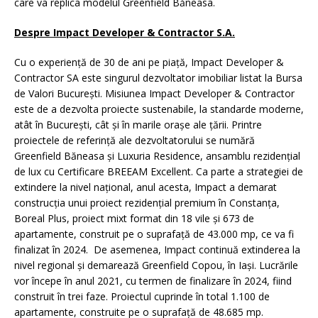
care va replica modelul Greenfield Băneasa.
Despre Impact Developer & Contractor S.A.
Cu o experiență de 30 de ani pe piață, Impact Developer &
Contractor SA este singurul dezvoltator imobiliar listat la Bursa
de Valori București. Misiunea Impact Developer & Contractor
este de a dezvolta proiecte sustenabile, la standarde moderne,
atât în București, cât și în marile orașe ale țării. Printre
proiectele de referință ale dezvoltatorului se numără
Greenfield Băneasa și Luxuria Residence, ansamblu rezidențial
de lux cu Certificare BREEAM Excellent. Ca parte a strategiei de
extindere la nivel național, anul acesta, Impact a demarat
construcția unui proiect rezidențial premium în Constanța,
Boreal Plus, proiect mixt format din 18 vile și 673 de
apartamente, construit pe o suprafață de 43.000 mp, ce va fi
finalizat în 2024. De asemenea, Impact continuă extinderea la
nivel regional și demarează Greenfield Copou, în Iași. Lucrările
vor începe în anul 2021, cu termen de finalizare în 2024, fiind
construit în trei faze. Proiectul cuprinde în total 1.100 de
apartamente, construite pe o suprafață de 48.685 mp.