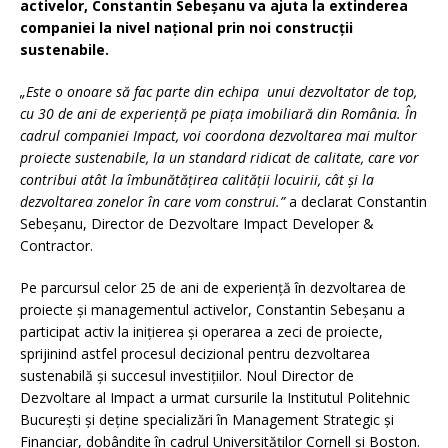
activelor, Constantin Sebeșanu va ajuta la extinderea
companiei la nivel național prin noi construcții
sustenabile.
„Este o onoare să fac parte din echipa unui dezvoltator de top,
cu 30 de ani de experiență pe piața imobiliară din România. În
cadrul companiei Impact, voi coordona dezvoltarea mai multor
proiecte sustenabile, la un standard ridicat de calitate, care vor
contribui atât la îmbunătățirea calității locuirii, cât și la
dezvoltarea zonelor în care vom construi.”
a declarat Constantin
Sebeșanu, Director de Dezvoltare Impact Developer &
Contractor.
Pe parcursul celor 25 de ani de experiență în dezvoltarea de
proiecte și managementul activelor, Constantin Sebeșanu a
participat activ la inițierea și operarea a zeci de proiecte,
sprijinind astfel procesul decizional pentru dezvoltarea
sustenabilă și succesul investițiilor. Noul Director de
Dezvoltare al Impact a urmat cursurile la Institutul Politehnic
București și deține specializări în Management Strategic și
Financiar, dobândite în cadrul Universităților Cornell și Boston.