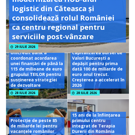
logistic din Căteasca și
consolidează rolul României
ca centru regional pentru
serviciile post-vânzare
29 IULIE 2026
UniCredit Bank a
Capitalizarea Bursei de
coordonat acordarea
Valori București a
unei finanțări de până la
depășit pentru prima
115 de milioane de euro
dată 100 de miliarde de
grupului TEILOR pentru
euro anul trecut.
susținerea strategiei
Creșterea a accelerat în
de dezvoltare
2026
28 IULIE 2026
28 IULIE 2026
15 ani de la înființarea
Protecție de peste 85
primului centru
de miliarde lei pentru
integrat de Terapia
vacanțele românilor
Durerii din România