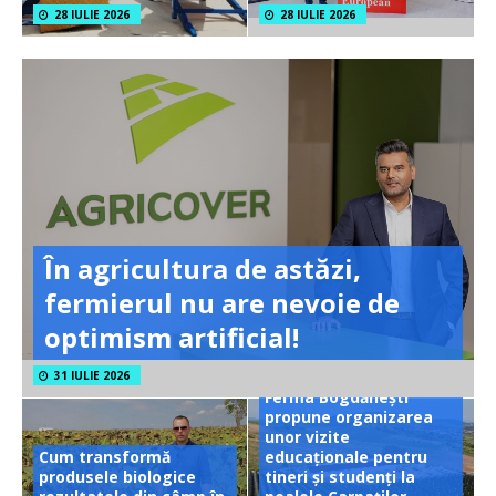
28 IULIE 2026
28 IULIE 2026
În agricultura de astăzi,
fermierul nu are nevoie de
optimism artificial!
31 IULIE 2026
Ferma Bogdănești
propune organizarea
unor vizite
Cum transformă
educaționale pentru
produsele biologice
tineri și studenți la