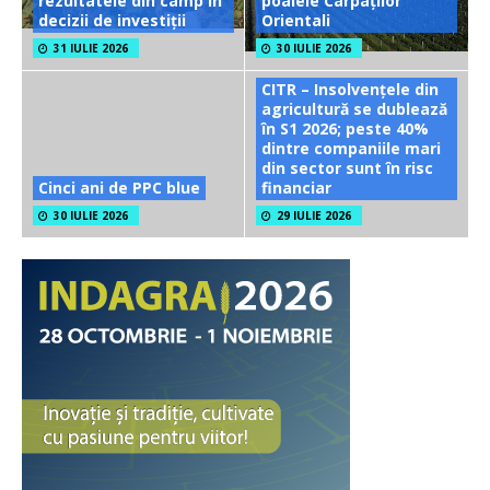
rezultatele din câmp în
poalele Carpaților
decizii de investiții
Orientali
31 IULIE 2026
30 IULIE 2026
CITR – Insolvențele din
agricultură se dublează
în S1 2026; peste 40%
dintre companiile mari
din sector sunt în risc
Cinci ani de PPC blue
financiar
30 IULIE 2026
29 IULIE 2026