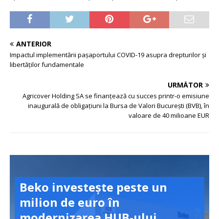
ANTERIOR
Impactul implementării pașaportului COVID-19 asupra drepturilor și
libertăților fundamentale
URMĂTOR
Agricover Holding SA se finanțează cu succes printr-o emisiune
inaugurală de obligațiuni la Bursa de Valori București (BVB), în
valoare de 40 milioane EUR
Beko investește peste un
milion de euro în
modernizarea HUB-ului