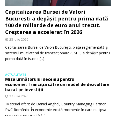
Capitalizarea Bursei de Valori
București a depășit pentru prima dată
100 de miliarde de euro anul trecut.
Creșterea a accelerat în 2026
28 iulie 2026
Capitalizarea Bursei de Valori București, piața reglementată și
sistemul multilateral de tranzacționare (SMT), a depășit pentru
prima dată în istorie
[...]
ACTUALITATE
Miza următorului deceniu pentru
economie: Tranziția către un model de dezvoltare
bazat pe investiții
27 iulie 2026
Material oferit de Daniel Anghel, Country Managing Partner
PwC România În economie există momente în care nu lipsa
resurselor reprezintă
[...]