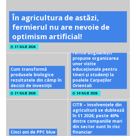
În agricultura de astăzi,
fermierul nu are nevoie de
optimism artificial!
31 IULIE 2026
Ferma Bogdănești
propune organizarea
unor vizite
Cum transformă
educaționale pentru
produsele biologice
tineri și studenți la
rezultatele din câmp în
poalele Carpaților
decizii de investiții
Orientali
31 IULIE 2026
30 IULIE 2026
CITR – Insolvențele din
agricultură se dublează
în S1 2026; peste 40%
dintre companiile mari
din sector sunt în risc
Cinci ani de PPC blue
financiar