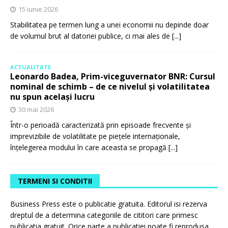
15 iunie 2026
Stabilitatea pe termen lung a unei economii nu depinde doar
de volumul brut al datoriei publice, ci mai ales de
[...]
ACTUALITATE
Leonardo Badea, Prim-viceguvernator BNR: Cursul
nominal de schimb – de ce nivelul și volatilitatea
nu spun același lucru
30 mai 2026
Într-o perioadă caracterizată prin episoade frecvente și
imprevizibile de volatilitate pe piețele internaționale,
înțelegerea modului în care aceasta se propagă
[...]
TERMENI SI CONDITII
Business Press este o publicatie gratuita. Editorul isi rezerva
dreptul de a determina categoriile de cititori care primesc
publicatia gratuit. Orice parte a publicatiei poate fi reprodusa