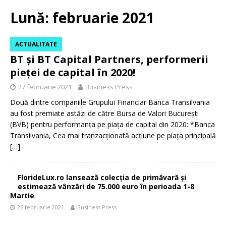
Lună:
februarie 2021
ACTUALITATE
BT şi BT Capital Partners, performerii
pieţei de capital în 2020!
27 februarie 2021
Business Press
Două dintre companiile Grupului Financiar Banca Transilvania
au fost premiate astăzi de către Bursa de Valori București
(BVB) pentru performanța pe piața de capital din 2020: *Banca
Transilvania, Cea mai tranzacționată acțiune pe piața principală
[…]
FlorideLux.ro lansează colecția de primăvară și
estimează vânzări de 75.000 euro în perioada 1-8
Martie
26 februarie 2021
Business Press