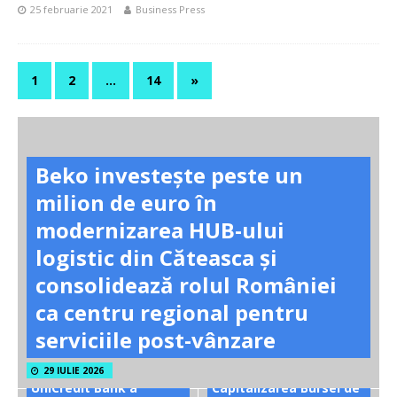
25 februarie 2021
Business Press
1
2
…
14
»
Beko investește peste un
milion de euro în
modernizarea HUB-ului
logistic din Căteasca și
consolidează rolul României
ca centru regional pentru
serviciile post-vânzare
29 IULIE 2026
UniCredit Bank a
Capitalizarea Bursei de