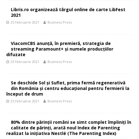
Libris.ro organizează târgul online de carte LibFest
2021
25 februarie 2021
Business Press
ViacomCBS anunță, în premieră, strategia de
streaming Paramount+ și numele producțiilor
difuzate
25 februarie 2021
Business Press
Se deschide Sol și Suflet, prima fermă regenerativă
din România și centru educațional pentru fermierii la
început de drum
25 februarie 2021
Business Press
80% dintre părinții români se simt complet împliniți în
calitate de părinți, arată noul Index de Parenting
realizat la inițiativa Nestlé (The Parenting Index)