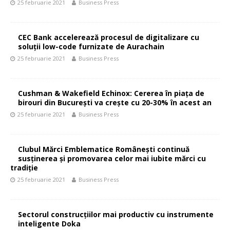
25 februarie 2021
Business Press
CEC Bank accelerează procesul de digitalizare cu
soluții low-code furnizate de Aurachain
25 februarie 2021
Business Press
Cushman & Wakefield Echinox: Cererea în piaţa de
birouri din Bucureşti va creşte cu 20-30% în acest an
25 februarie 2021
Business Press
Clubul Mărci Emblematice Românești continuă
susținerea și promovarea celor mai iubite mărci cu
tradiție
25 februarie 2021
Business Press
Sectorul construcțiilor mai productiv cu instrumente
inteligente Doka