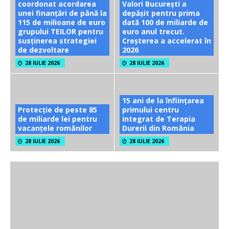
coordonat acordarea
Valori București a
unei finanțări de până la
depășit pentru prima
115 de milioane de euro
dată 100 de miliarde de
grupului TEILOR pentru
euro anul trecut.
susținerea strategiei
Creșterea a accelerat în
de dezvoltare
2026
28 IULIE 2026
28 IULIE 2026
15 ani de la înființarea
Protecție de peste 85
primului centru
de miliarde lei pentru
integrat de Terapia
vacanțele românilor
Durerii din România
28 IULIE 2026
28 IULIE 2026