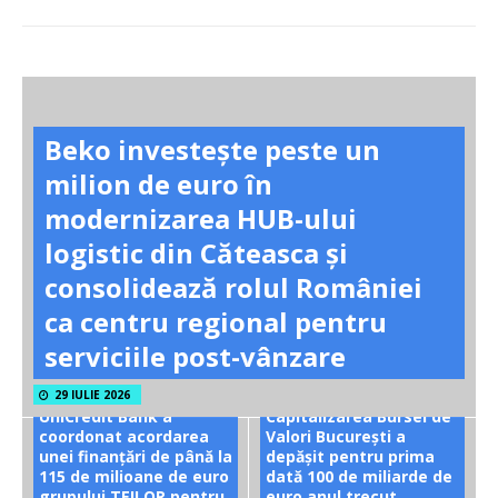
Beko investește peste un
milion de euro în
modernizarea HUB-ului
logistic din Căteasca și
consolidează rolul României
ca centru regional pentru
serviciile post-vânzare
29 IULIE 2026
UniCredit Bank a
Capitalizarea Bursei de
coordonat acordarea
Valori București a
unei finanțări de până la
depășit pentru prima
115 de milioane de euro
dată 100 de miliarde de
grupului TEILOR pentru
euro anul trecut.