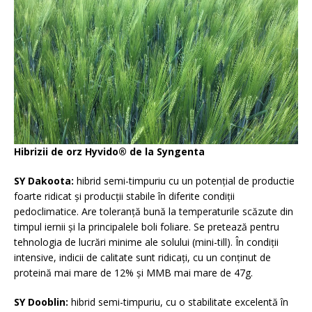
Hibrizii de orz Hyvido® de la Syngenta
SY Dakoota:
hibrid semi-timpuriu cu un potențial de productie
foarte ridicat și producții stabile în diferite condiții
pedoclimatice. Are toleranță bună la temperaturile scăzute din
timpul iernii și la principalele boli foliare. Se pretează pentru
tehnologia de lucrări minime ale solului (mini-till). În condiții
intensive, indicii de calitate sunt ridicați, cu un conținut de
proteină mai mare de 12% și MMB mai mare de 47g.
SY Dooblin:
hibrid semi-timpuriu, cu o stabilitate excelentă în