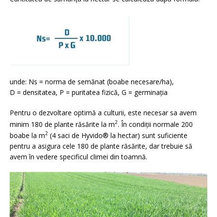
unde: Ns = norma de semănat (boabe necesare/ha),
D = densitatea, P = puritatea fizică, G = germinația
Pentru o dezvoltare optimă a culturii, este necesar sa avem
2
minim 180 de plante răsărite la m
. În condiții normale 200
2
boabe la m
(4 saci de Hyvido® la hectar) sunt suficiente
pentru a asigura cele 180 de plante răsărite, dar trebuie să
avem în vedere specificul climei din toamnă.