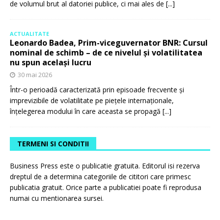
de volumul brut al datoriei publice, ci mai ales de
[...]
ACTUALITATE
Leonardo Badea, Prim-viceguvernator BNR: Cursul
nominal de schimb – de ce nivelul și volatilitatea
nu spun același lucru
30 mai 2026
Într-o perioadă caracterizată prin episoade frecvente și
imprevizibile de volatilitate pe piețele internaționale,
înțelegerea modului în care aceasta se propagă
[...]
TERMENI SI CONDITII
Business Press este o publicatie gratuita. Editorul isi rezerva
dreptul de a determina categoriile de cititori care primesc
publicatia gratuit. Orice parte a publicatiei poate fi reprodusa
numai cu mentionarea sursei.