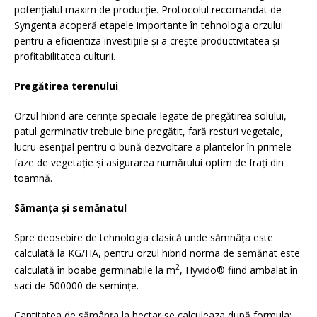
potențialul maxim de producție. Protocolul recomandat de
Syngenta acoperă etapele importante în tehnologia orzului
pentru a eficientiza investițiile și a crește productivitatea și
profitabilitatea culturii.
Pregătirea terenului
Orzul hibrid are cerințe speciale legate de pregătirea solului,
patul germinativ trebuie bine pregătit, fară resturi vegetale,
lucru esențial pentru o bună dezvoltare a plantelor în primele
faze de vegetație și asigurarea numărului optim de frați din
toamnă.
Sămanța și semănatul
Spre deosebire de tehnologia clasică unde sămnâța este
calculată la KG/HA, pentru orzul hibrid norma de semănat este
2
calculată în boabe germinabile la m
, Hyvido® fiind ambalat în
saci de 500000 de semințe.
Cantitatea de sămânța la hectar se calculeaza după formula: