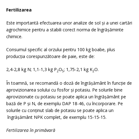
Fertilizarea
Este importantă efectuarea unor analize de sol și a unei cartări
agrochimice pentru a stabili corect norma de îngrășăminte
chimice.
Consumul specific al orzului pentru 100 kg boabe, plus
producţia corespunzătoare de paie, este de:
2,4-2,8 kg N; 1,1-1,3 kg P
O
; 1,75-2,1 kg K
O.
2
5
2
În toamnă, se recomandă o doză de îngrășământ în funcție de
aprovizionarea solului cu fosfor și potasiu. Pe solurile bine
aprovizionate cu potasiu se poate aplica un îngrășământ pe
bază de P și N, de exemplu DAP 18-46, cu încorporare. Pe
solurile cu conținut slab de potasiu se poate aplica un
îngrășământ NPK complet, de exemplu 15-15-15.
Fertilizarea în primăvară