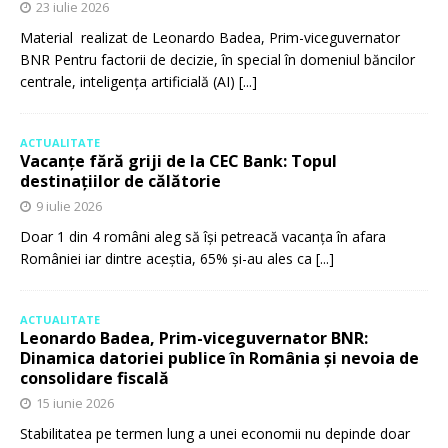
23 iulie 2026
Material realizat de Leonardo Badea, Prim-viceguvernator
BNR Pentru factorii de decizie, în special în domeniul băncilor
centrale, inteligența artificială (AI)
[...]
ACTUALITATE
Vacanțe fără griji de la CEC Bank: Topul
destinațiilor de călătorie
9 iulie 2026
Doar 1 din 4 români aleg să își petreacă vacanța în afara
României iar dintre aceștia, 65% și-au ales ca
[...]
ACTUALITATE
Leonardo Badea, Prim-viceguvernator BNR:
Dinamica datoriei publice în România și nevoia de
consolidare fiscală
15 iunie 2026
Stabilitatea pe termen lung a unei economii nu depinde doar