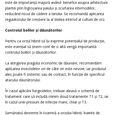
este de importanță majoră având beneficii asupra arhitecturii
plantei prin îngroșarea paiului și scurtarea internodiilor,
reducând riscul de cădere a lanului. Se recomandă aplicarea
regulatorului de creștere la al doilea interod al culturii de orz.
Controlul bolilor și dăunătorilor
Pentru ca orzul hibrid să își exprime potențialul de producție,
este esențial să ținem cont de o altă verigă importantă:
controlul bolilor și dăunătorilor.
La atingerea pragului economic de dăunare, recomandăm
aplicarea insectidelor ori de câte ori este nevoie, iar produsul
ales poate fi sistemic sau de contact, în funcție de specificul
atacului dăunătorului.
În cazul aplicării fungicidelor, trebuie aleasă o schemă de
tratament care să includă minim două tratamente T1 și T2, iar
în cazul unei presiuni de infecție mare, chiar și T3.
Semănatul devreme în toamnă a orzului hibrid, înainte de