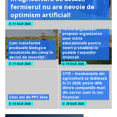
fermierul nu are nevoie de
optimism artificial!
31 IULIE 2026
Ferma Bogdănești
propune organizarea
unor vizite
Cum transformă
educaționale pentru
produsele biologice
tineri și studenți la
rezultatele din câmp în
poalele Carpaților
decizii de investiții
Orientali
31 IULIE 2026
30 IULIE 2026
CITR – Insolvențele din
agricultură se dublează
în S1 2026; peste 40%
dintre companiile mari
din sector sunt în risc
Cinci ani de PPC blue
financiar
30 IULIE 2026
29 IULIE 2026