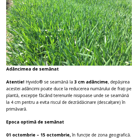
Adâncimea de semănat
Atentie!
Hyvido® se seamănă la
3 cm adâncime
, depășirea
acestei adâncimi poate duce la reducerea numărului de frați pe
plantă, excepție făcând terenurile nisipoase unde se seamănă
la 4 cm pentru a evita riscul de dezrădăcinare (descalțare) în
primăvară.
Epoca optimă de semănat
01 octombrie – 15 octombrie,
în funcție de zona geografică.