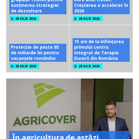
susținerea strategiei
Creșterea a accelerat în
de dezvoltare
2026
28 IULIE 2026
28 IULIE 2026
15 ani de la înființarea
Protecție de peste 85
primului centru
de miliarde lei pentru
integrat de Terapia
vacanțele românilor
Durerii din România
28 IULIE 2026
28 IULIE 2026
În agricultura de astăzi,