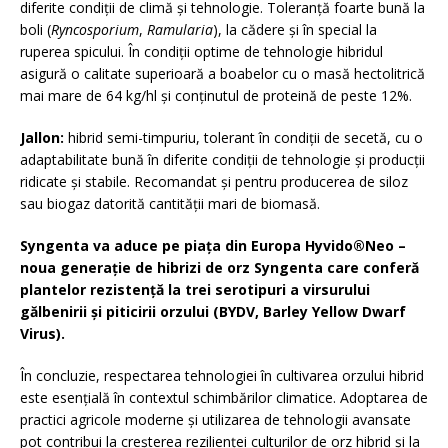
diferite condiții de climă și tehnologie. Toleranță foarte bună la
boli (
Ryncosporium
,
Ramularia
), la cădere și în special la
ruperea spicului. În condiții optime de tehnologie hibridul
asigură o calitate superioară a boabelor cu o masă hectolitrică
mai mare de 64 kg/hl și conținutul de proteină de peste 12%.
Jallon:
hibrid semi-timpuriu, tolerant în condiții de secetă, cu o
adaptabilitate bună în diferite condiții de tehnologie și producții
ridicate și stabile. Recomandat și pentru producerea de siloz
sau biogaz datorită cantității mari de biomasă.
Syngenta va aduce pe piața din Europa Hyvido®Neo –
noua generație de hibrizi de orz Syngenta care conferă
plantelor rezistență la trei serotipuri a virsurului
gălbenirii și piticirii orzului (BYDV, Barley Yellow Dwarf
Virus).
În concluzie, respectarea tehnologiei în cultivarea orzului hibrid
este esențială în contextul schimbărilor climatice. Adoptarea de
practici agricole moderne și utilizarea de tehnologii avansate
pot contribui la creșterea rezilienței culturilor de orz hibrid și la