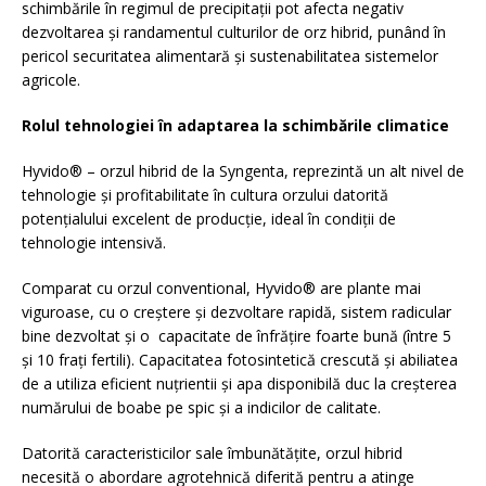
schimbările în regimul de precipitații pot afecta negativ
dezvoltarea și randamentul culturilor de orz hibrid, punând în
pericol securitatea alimentară și sustenabilitatea sistemelor
agricole.
Rolul tehnologiei în adaptarea la schimbările climatice
Hyvido® – orzul hibrid de la Syngenta, reprezintă un alt nivel de
tehnologie și profitabilitate în cultura orzului datorită
potențialului excelent de producție, ideal în condiții de
tehnologie intensivă.
Comparat cu orzul conventional, Hyvido® are plante mai
viguroase, cu o creștere și dezvoltare rapidă, sistem radicular
bine dezvoltat și o capacitate de înfrățire foarte bună (între 5
și 10 frați fertili). Capacitatea fotosintetică crescută și abiliatea
de a utiliza eficient nuțrientii și apa disponibilă duc la creșterea
numărului de boabe pe spic și a indicilor de calitate.
Datorită caracteristicilor sale îmbunătățite, orzul hibrid
necesită o abordare agrotehnică diferită pentru a atinge